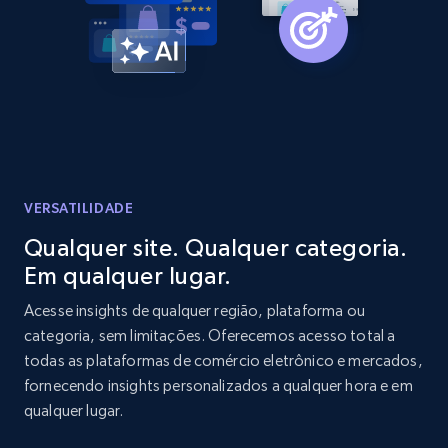
Amazon products global dataset -
Collecting products by keyword search
Title, Seller name, Brand, Description, Initial
price, Currency, Availability, Reviews count, and
more.
2.1K+
375+
Comece agora
VERSATILIDADE
Qualquer site. Qualquer categoria.
Em qualquer lugar.
Amazon products global dataset - Collects
products by best sellers category URL
Acesse insights de qualquer região, plataforma ou
categoria, sem limitações. Oferecemos acesso total a
Title, Seller name, Brand, Description, Initial
todas as plataformas de comércio eletrônico e mercados,
price, Currency, Availability, Reviews count, and
more.
fornecendo insights personalizados a qualquer hora e em
qualquer lugar.
2.1K+
375+
Comece agora