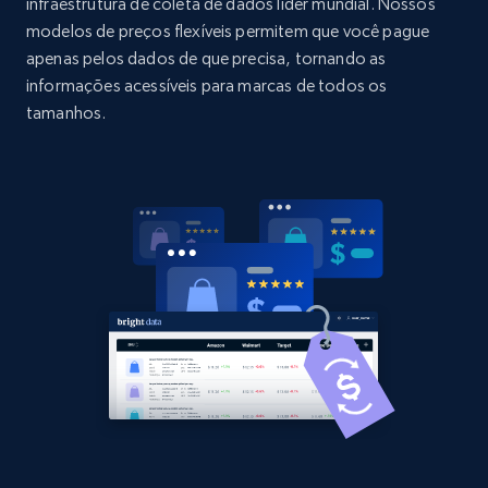
URL, Domain, Country code, Model number,
infraestrutura de coleta de dados líder mundial. Nossos
Sku, Product id, Product name, Manufacturer,
modelos de preços flexíveis permitem que você pague
and more.
apenas pelos dados de que precisa, tornando as
informações acessíveis para marcas de todos os
2.1K+
355+
Comece agora
tamanhos.
Home Depot US - Discovery products by
specific category URL
URL, Domain, Country code, Model number,
Sku, Product id, Product name, Manufacturer,
and more.
2.1K+
355+
Comece agora