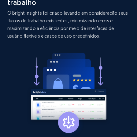
trabalho
O Bright Insights foi criado levando em consideração seus
2.1K+
375+
Comece agora
fluxos de trabalho existentes, minimizando erros e
maximizando a eficiência por meio de interfaces de
usuário flexíveis e casos de uso predefinidos.
Etsy
URL, Product id, Listing inventory id, Title, Rating,
Reviews count shop, Reviews count item, Initial
price, and more.
1.9K+
323+
Comece agora
Etsy - Collect data on products using
specified keywords
URL, Product id, Listing inventory id, Title, Rating,