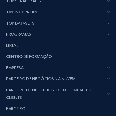
TOP SCRAPER APIS
seller URL
URL, Title, Rating, Reviews, Initial price, Final
TIPOS DE PROXY
price, Currency, Stock, and more.
TOP DATASETS
991+
165+
Comece agora
PROGRAMAS
LEGAL
Lazada - Products - Discover products by
CENTRO DE FORMAÇÃO
brand URL
EMPRESA
URL, Title, Rating, Reviews, Initial price, Final
price, Currency, Stock, and more.
PARCEIRO DE NEGÓCIOS NA NUVEM
991+
165+
Comece agora
PARCEIRO DE NEGÓCIOS DE EXCELÊNCIA DO
CLIENTE
PARCEIRO
Lowes.com