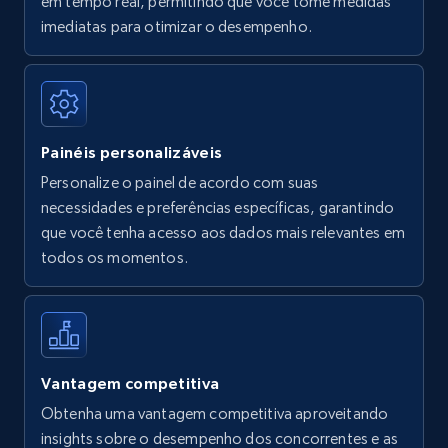
em tempo real, permitindo que você tome medidas
Amazon Reviews
imediatas para otimizar o desempenho.
URL, Product name, Product rating, Product
rating object, Product rating max, Rating,
Author name, Asin, and more.
Painéis personalizáveis
7.4K+
870+
Comece agora
Personalize o painel de acordo com suas
necessidades e preferências específicas, garantindo
que você tenha acesso aos dados mais relevantes em
Walmart - products
todos os momentos.
URL, Final price, Sku, Currency, Gtin,
Specifications, Image urls, Top reviews, and
more.
5.6K+
875+
Comece agora
Vantagem competitiva
Obtenha uma vantagem competitiva aproveitando
insights sobre o desempenho dos concorrentes e as