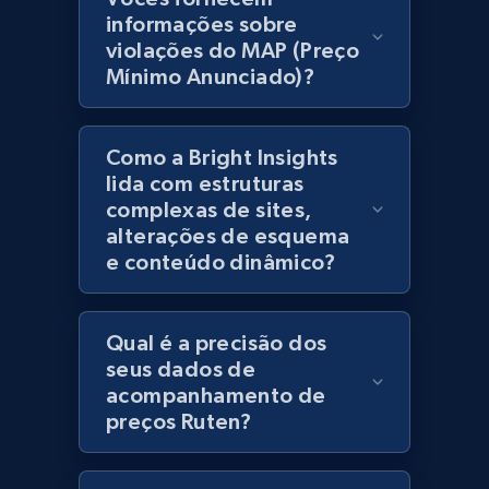
products using specified keywords
informações sobre
URL, Product id, Title, Images, Final price,
violações do MAP (Preço
Currency, Discount, Initial price, and more.
Mínimo Anunciado)?
1.1K+
149+
Comece agora
Como a Bright Insights
lida com estruturas
complexas de sites,
Lazada - Products
alterações de esquema
e conteúdo dinâmico?
URL, Title, Rating, Reviews, Initial price, Final
price, Currency, Stock, and more.
Qual é a precisão dos
991+
165+
Comece agora
seus dados de
acompanhamento de
preços Ruten?
Lazada - Products - Discover products by
keyword