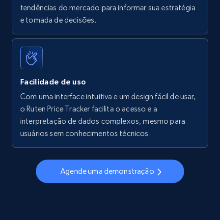
tendências do mercado para informar sua estratégia
Walmart - products - Find new products by
e tomada de decisões.
using specific category URL
URL, Final price, Sku, Currency, Gtin,
Specifications, Image urls, Top reviews, and
more.
Facilidade de uso
5.6K+
875+
Comece agora
Com uma interface intuitiva e um design fácil de usar,
o Ruten Price Tracker facilita o acesso e a
interpretação de dados complexos, mesmo para
usuários sem conhecimentos técnicos.
Walmart - products - Collects products by
specific keywords
URL, Final price, Sku, Currency, Gtin,
Agende uma demonstração
Specifications, Image urls, Top reviews, and
more.
5.6K+
875+
Comece agora