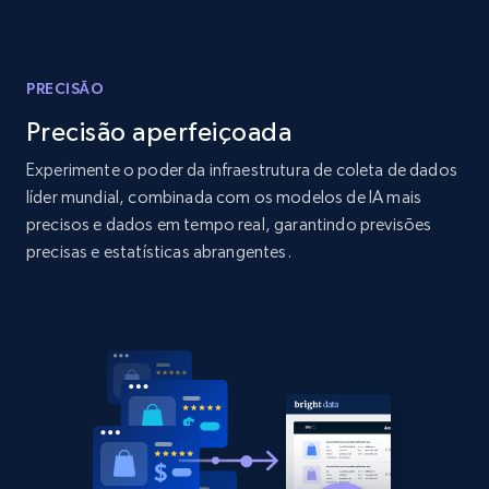
Amazon products global dataset
Title, Seller name, Brand, Description, Initial
price, Currency, Availability, Reviews count, and
more.
PRECISÃO
Precisão aperfeiçoada
2.1K+
375+
Comece agora
Experimente o poder da infraestrutura de coleta de dados
líder mundial, combinada com os modelos de IA mais
precisos e dados em tempo real, garantindo previsões
Amazon products global dataset - Collects
precisas e estatísticas abrangentes.
products by specific category URL
Title, Seller name, Brand, Description, Initial
price, Currency, Availability, Reviews count, and
more.
2.1K+
375+
Comece agora