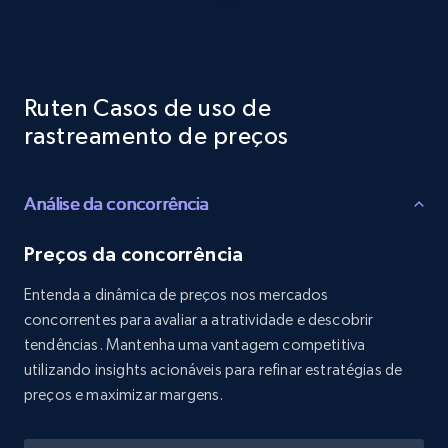
Reviews count shop, Reviews count item, Initial
price, and more.
1.9K+
323+
Comece agora
Ruten Casos de uso de
rastreamento de preços
Etsy - Collects data from shop's URL
Análise da concorrência
URL, Product id, Listing inventory id, Title, Rating,
Reviews count shop, Reviews count item, Initial
price, and more.
Preços da concorrência
Entenda a dinâmica de preços nos mercados
1.9K+
323+
Comece agora
concorrentes para avaliar a atratividade e descobrir
tendências. Mantenha uma vantagem competitiva
utilizando insights acionáveis para refinar estratégias de
preços e maximizar margens.
Amazon products search
Asin, URL, Name, Sponsored, Initial price, Final