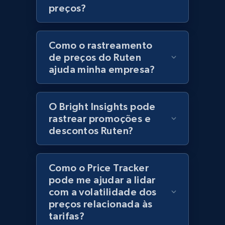
preços?
URL, Product id, Title, Product description,
Rating, Reviews count, Initial price, Discount,
and more.
Como o rastreamento
de preços do Ruten
1.3K+
175+
Comece agora
ajuda minha empresa?
O Bright Insights pode
Zara - Products
rastrear promoções e
Category id, Product id, Product name, Price,
descontos Ruten?
Currency, Colour code, Colour, Description, and
more.
Como o Price Tracker
1.2K+
208+
Comece agora
pode me ajudar a lidar
com a volatilidade dos
preços relacionada às
tarifas?
Zara - Products - discovery by category url