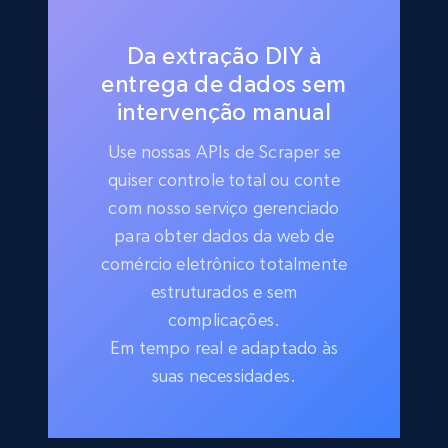
Da extração DIY à
entrega de dados sem
intervenção manual
Use nossas APIs de Scraper se
quiser controle total ou conte
com nosso serviço gerenciado
para obter dados da web de
comércio eletrônico totalmente
estruturados e sem
complicações.
Em tempo real e adaptado às
suas necessidades.