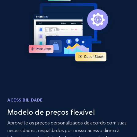
2.1K+
355+
Comece agora
Home Depot US - Discover products by
specified URL
URL, Domain, Country code, Model number,
Sku, Product id, Product name, Manufacturer,
and more.
2.1K+
355+
Comece agora
ACESSIBILIDADE
Modelo de preços flexível
Home Depot US - Discover products by
Aproveite os preços personalizados de acordo com suas
specified UPC
necessidades, respaldados por nosso acesso direto à