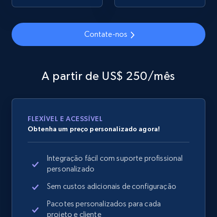
Contate-nos
Google Shopping
URL, Product id, Title, Product description,
Rating, Reviews count, Images, Variations, and
A partir de US$ 250/mês
more.
2.4K+
200+
Comece agora
FLEXÍVEL E ACESSÍVEL
Obtenha um preço personalizado agora!
Google Shopping - collects products from
Integração fácil com suporte profissional
web using keywords
personalizado
URL, Product id, Title, Product description,
Rating, Reviews count, Images, Variations, and
Sem custos adicionais de configuração
more.
Pacotes personalizados para cada
projeto e cliente