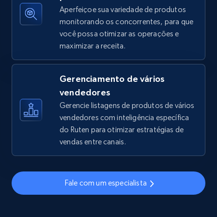
Aperfeiçoe sua variedade de produtos
monitorando os concorrentes, para que
você possa otimizar as operações e
TikTok Shop - discover records by shop url
maximizar a receita.
URL, Title, Available, Description, Currency, Initial
price, Final price, Discount percent, and more.
Gerenciamento de vários
5.4K+
668+
Comece agora
vendedores
Gerencie listagens de produtos de vários
vendedores com inteligência específica
do Ruten para otimizar estratégias de
Amazon sellers info
vendas entre canais.
Seller id, URL, Seller name, Description, Detailed
info, Stars, Feedbacks, Return policy, and more.
Fale com um especialista
2.5K+
378+
Comece agora