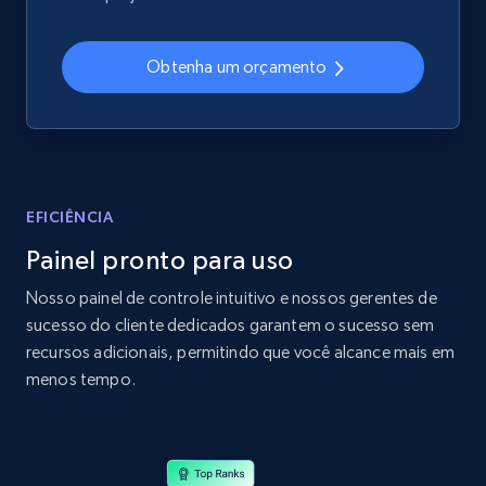
2.4K+
200+
Comece agora
Obtenha um orçamento
Home Depot US
URL, Domain, Country code, Model number,
Sku, Product id, Product name, Manufacturer,
and more.
EFICIÊNCIA
Painel pronto para uso
2.1K+
355+
Comece agora
Nosso painel de controle intuitivo e nossos gerentes de
sucesso do cliente dedicados garantem o sucesso sem
recursos adicionais, permitindo que você alcance mais em
Home Depot US - Gather data on products
menos tempo.
using specified keywords
URL, Domain, Country code, Model number,
Sku, Product id, Product name, Manufacturer,
and more.