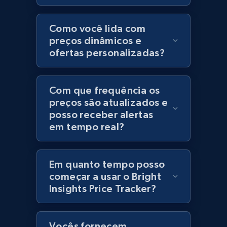
Category id, Product id, Product name, Price,
Currency, Colour code, Colour, Description, and
Como você lida com
more.
preços dinâmicos e
ofertas personalizadas?
1.2K+
208+
Comece agora
Com que frequência os
preços são atualizados e
posso receber alertas
Best Buy products
em tempo real?
URL, Product id, Title, Images, Final price,
Currency, Discount, Initial price, and more.
Em quanto tempo posso
1.1K+
149+
Comece agora
começar a usar o Bright
Insights Price Tracker?
Best Buy products - Collect data on
Vocês fornecem