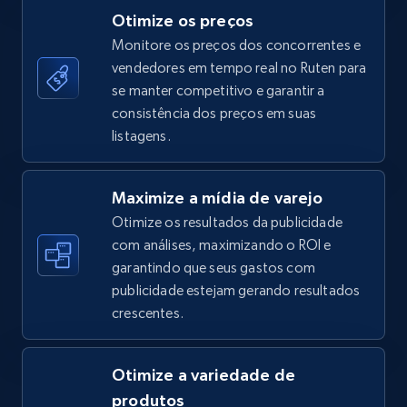
Otimize os preços
Monitore os preços dos concorrentes e
vendedores em tempo real no Ruten para
TikTok Shop - category
se manter competitivo e garantir a
URL, Title, Available, Description, Currency, Initial
consistência dos preços em suas
price, Final price, Discount percent, and more.
listagens.
5.4K+
668+
Comece agora
Maximize a mídia de varejo
Otimize os resultados da publicidade
com análises, maximizando o ROI e
garantindo que seus gastos com
TikTok Shop - Collect TikTok shop products
publicidade estejam gerando resultados
by keywords search
crescentes.
URL, Title, Available, Description, Currency, Initial
price, Final price, Discount percent, and more.
Otimize a variedade de
5.4K+
668+
Comece agora
produtos