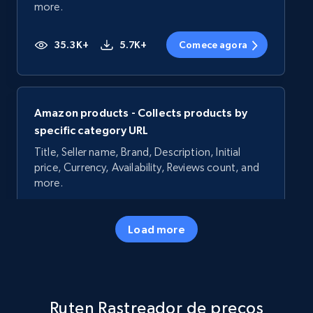
more.
35.3K+
5.7K+
Comece agora
Amazon products - Collects products by
specific category URL
Title, Seller name, Brand, Description, Initial
price, Currency, Availability, Reviews count, and
more.
35.3K+
5.7K+
Comece agora
Load more
Amazon products - Collects products by
Ruten Rastreador de preços
specific keywords