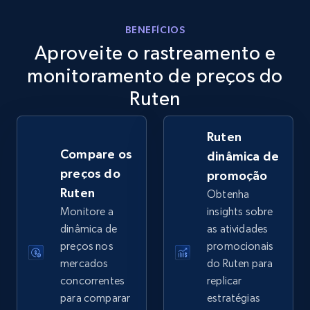
eBay
BENEFÍCIOS
Aproveite o rastreamento e
URL, Product id, Title, Seller name, Seller rating,
Seller reviews, Breadcrumbs, Root category, and
monitoramento de preços do
more.
Ruten
2.5K+
359+
Comece agora
Ruten
Compare os
dinâmica de
preços do
promoção
eBay - Gather data on products using
Ruten
Obtenha
specified keywords
Monitore a
insights sobre
URL, Product id, Title, Seller name, Seller rating,
dinâmica de
as atividades
Seller reviews, Breadcrumbs, Root category, and
preços nos
promocionais
more.
mercados
do Ruten para
concorrentes
replicar
2.5K+
359+
Comece agora
para comparar
estratégias