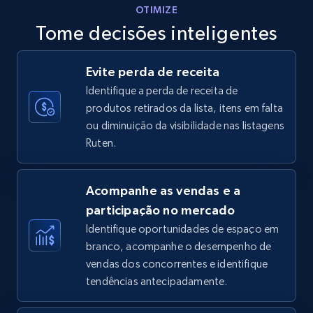
OTIMIZE
Tome decisões inteligentes
Walmart - products - Discover products by
Evite perda de receita
using sku numbers
Identifique a perda de receita de
URL, Final price, Sku, Currency, Gtin,
produtos retirados da lista, itens em falta
Specifications, Image urls, Top reviews, and
ou diminuição da visibilidade nas listagens
more.
Ruten.
5.6K+
875+
Comece agora
Acompanhe as vendas e a
participação no mercado
Identifique oportunidades de espaço em
TikTok Shop
branco, acompanhe o desempenho de
URL, Title, Available, Description, Currency, Initial
vendas dos concorrentes e identifique
price, Final price, Discount percent, and more.
tendências antecipadamente.
5.4K+
668+
Comece agora