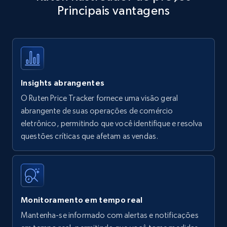
Principais vantagens
Title, Seller name, Brand, Description, Initial
price, Currency, Availability, Reviews count, and
more.
35.3K+
5.7K+
Comece agora
Insights abrangentes
O Ruten Price Tracker fornece uma visão geral
Amazon products - find products by using
abrangente de suas operações de comércio
upc numbers
eletrônico, permitindo que você identifique e resolva
questões críticas que afetam as vendas.
Title, Seller name, Brand, Description, Initial
price, Currency, Availability, Reviews count, and
more.
35.3K+
5.7K+
Comece agora
Monitoramento em tempo real
Mantenha-se informado com alertas e notificações