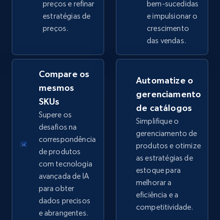
preços e refinar
bem-sucedidas
estratégias de
e impulsionar o
preços.
crescimento
eBay - Collect products from shops on eBay
das vendas.
URL, Product id, Title, Seller name, Seller rating,
Seller reviews, Breadcrumbs, Root category, and
more.
Compare os
Automatize o
mesmos
gerenciamento
2.5K+
359+
Comece agora
SKUs
de catálogos
Supere os
Simplifique o
desafios na
gerenciamento de
correspondência
produtos e otimize
eBay - Collect records by category
de produtos
as estratégias de
URL, Product id, Title, Seller name, Seller rating,
com tecnologia
estoque para
Seller reviews, Breadcrumbs, Root category, and
avançada de IA
melhorar a
more.
para obter
eficiência e a
dados precisos
competitividade.
2.5K+
359+
Comece agora
e abrangentes.