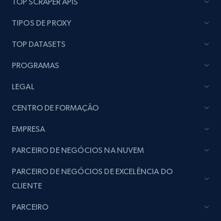
TOP SCRAPER APIS
seller URL
URL, Title, Rating, Reviews, Initial price, Final
TIPOS DE PROXY
price, Currency, Stock, and more.
TOP DATASETS
991+
165+
Comece agora
PROGRAMAS
LEGAL
Lazada - Products - Discover products by
CENTRO DE FORMAÇÃO
brand URL
EMPRESA
URL, Title, Rating, Reviews, Initial price, Final
price, Currency, Stock, and more.
PARCEIRO DE NEGÓCIOS NA NUVEM
991+
165+
Comece agora
PARCEIRO DE NEGÓCIOS DE EXCELÊNCIA DO
CLIENTE
PARCEIRO
Lowes.com