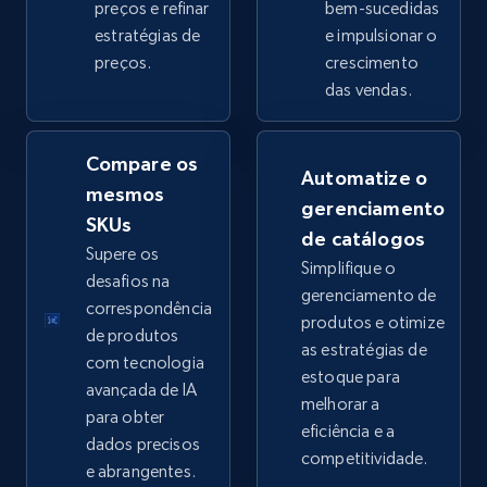
preços e refinar
bem-sucedidas
estratégias de
e impulsionar o
preços.
crescimento
eBay - Collect products from shops on eBay
das vendas.
URL, Product id, Title, Seller name, Seller rating,
Seller reviews, Breadcrumbs, Root category, and
more.
Compare os
Automatize o
mesmos
gerenciamento
2.5K+
359+
Comece agora
SKUs
de catálogos
Supere os
Simplifique o
desafios na
gerenciamento de
correspondência
produtos e otimize
eBay - Collect records by category
de produtos
as estratégias de
URL, Product id, Title, Seller name, Seller rating,
com tecnologia
estoque para
Seller reviews, Breadcrumbs, Root category, and
avançada de IA
melhorar a
more.
para obter
eficiência e a
dados precisos
competitividade.
2.5K+
359+
Comece agora
e abrangentes.