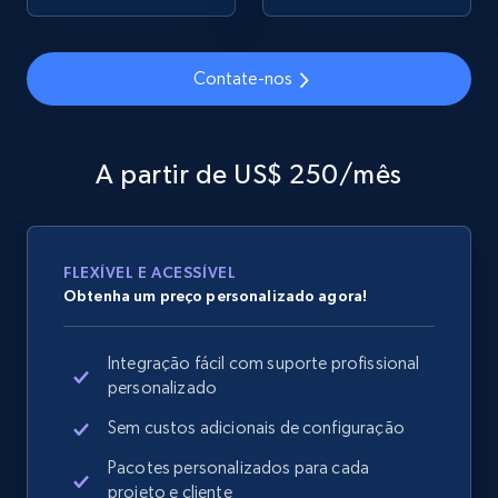
Contate-nos
Google Shopping
URL, Product id, Title, Product description,
Rating, Reviews count, Images, Variations, and
A partir de US$ 250/mês
more.
2.4K+
200+
Comece agora
FLEXÍVEL E ACESSÍVEL
Obtenha um preço personalizado agora!
Google Shopping - collects products from
Integração fácil com suporte profissional
web using keywords
personalizado
URL, Product id, Title, Product description,
Rating, Reviews count, Images, Variations, and
Sem custos adicionais de configuração
more.
Pacotes personalizados para cada
projeto e cliente