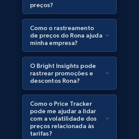
preços?
URL, Product id, Title, Product description,
Rating, Reviews count, Initial price, Discount,
and more.
Como o rastreamento
de preços do Rona ajuda
1.3K+
175+
Comece agora
minha empresa?
O Bright Insights pode
Zara - Products
rastrear promoções e
Category id, Product id, Product name, Price,
descontos Rona?
Currency, Colour code, Colour, Description, and
more.
Como o Price Tracker
1.2K+
208+
Comece agora
pode me ajudar a lidar
com a volatilidade dos
preços relacionada às
tarifas?
Zara - Products - discovery by category url