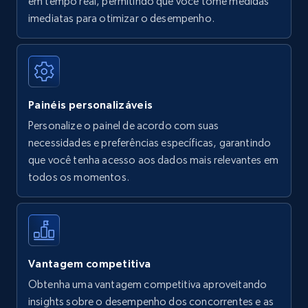
em tempo real, permitindo que você tome medidas
Amazon Reviews
imediatas para otimizar o desempenho.
URL, Product name, Product rating, Product
rating object, Product rating max, Rating,
Author name, Asin, and more.
Painéis personalizáveis
7.4K+
872+
Comece agora
Personalize o painel de acordo com suas
necessidades e preferências específicas, garantindo
que você tenha acesso aos dados mais relevantes em
Walmart - products
todos os momentos.
URL, Final price, Sku, Currency, Gtin,
Specifications, Image urls, Top reviews, and
more.
5.6K+
876+
Comece agora
Vantagem competitiva
Obtenha uma vantagem competitiva aproveitando
insights sobre o desempenho dos concorrentes e as