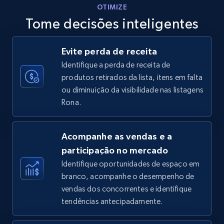
OTIMIZE
Tome decisões inteligentes
Walmart - products - Discover products by
Evite perda de receita
using sku numbers
Identifique a perda de receita de
URL, Final price, Sku, Currency, Gtin,
produtos retirados da lista, itens em falta
Specifications, Image urls, Top reviews, and
ou diminuição da visibilidade nas listagens
more.
Rona.
5.6K+
876+
Comece agora
Acompanhe as vendas e a
participação no mercado
Identifique oportunidades de espaço em
TikTok Shop
branco, acompanhe o desempenho de
URL, Title, Available, Description, Currency, Initial
vendas dos concorrentes e identifique
price, Final price, Discount percent, and more.
tendências antecipadamente.
5.4K+
668+
Comece agora