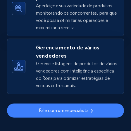
Aperfeiçoe sua variedade de produtos
monitorando os concorrentes, para que
você possa otimizar as operações e
TikTok Shop - discover records by shop url
maximizar a receita.
URL, Title, Available, Description, Currency, Initial
price, Final price, Discount percent, and more.
Gerenciamento de vários
5.4K+
668+
Comece agora
vendedores
Gerencie listagens de produtos de vários
vendedores com inteligência específica
do Rona para otimizar estratégias de
Amazon sellers info
vendas entre canais.
Seller id, URL, Seller name, Description, Detailed
info, Stars, Feedbacks, Return policy, and more.
Fale com um especialista
2.5K+
378+
Comece agora