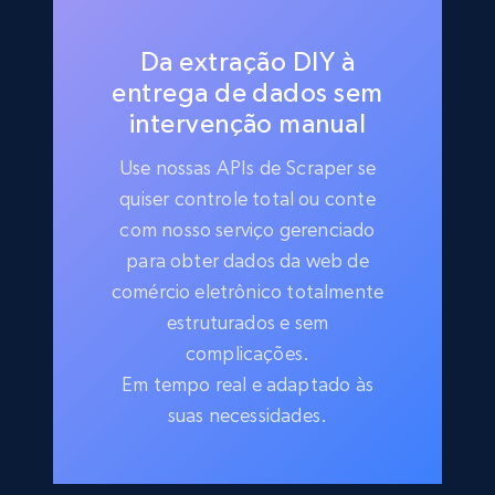
Da extração DIY à
entrega de dados sem
intervenção manual
Use nossas APIs de Scraper se
quiser controle total ou conte
com nosso serviço gerenciado
para obter dados da web de
comércio eletrônico totalmente
estruturados e sem
complicações.
Em tempo real e adaptado às
suas necessidades.