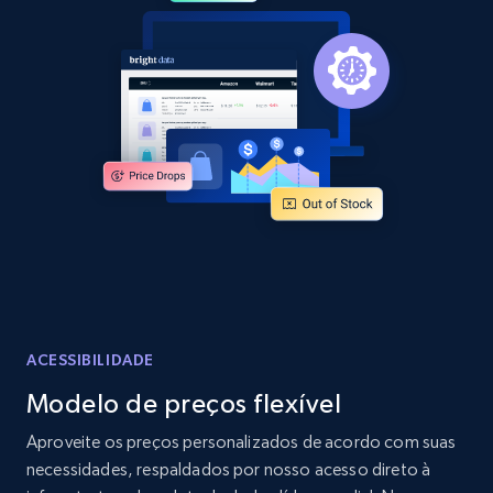
2.1K+
355+
Comece agora
Home Depot US - Discover products by
specified URL
URL, Domain, Country code, Model number,
Sku, Product id, Product name, Manufacturer,
and more.
2.1K+
355+
Comece agora
ACESSIBILIDADE
Modelo de preços flexível
Home Depot US - Discover products by
Aproveite os preços personalizados de acordo com suas
specified UPC
necessidades, respaldados por nosso acesso direto à