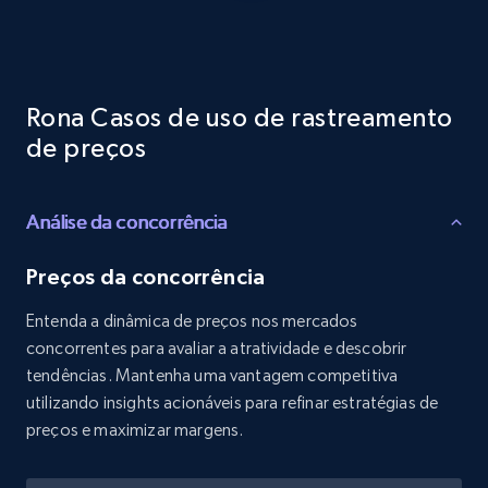
Reviews count shop, Reviews count item, Initial
price, and more.
1.9K+
323+
Comece agora
Rona Casos de uso de rastreamento
de preços
Etsy - Collects data from shop's URL
Análise da concorrência
URL, Product id, Listing inventory id, Title, Rating,
Reviews count shop, Reviews count item, Initial
price, and more.
Preços da concorrência
Entenda a dinâmica de preços nos mercados
1.9K+
323+
Comece agora
concorrentes para avaliar a atratividade e descobrir
tendências. Mantenha uma vantagem competitiva
utilizando insights acionáveis para refinar estratégias de
preços e maximizar margens.
Amazon products search
Asin, URL, Name, Sponsored, Initial price, Final