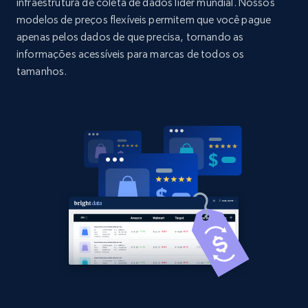
URL, Domain, Country code, Model number,
infraestrutura de coleta de dados líder mundial. Nossos
Sku, Product id, Product name, Manufacturer,
modelos de preços flexíveis permitem que você pague
and more.
apenas pelos dados de que precisa, tornando as
informações acessíveis para marcas de todos os
2.1K+
355+
Comece agora
tamanhos.
Home Depot US - Discovery products by
specific category URL
URL, Domain, Country code, Model number,
Sku, Product id, Product name, Manufacturer,
and more.
2.1K+
355+
Comece agora