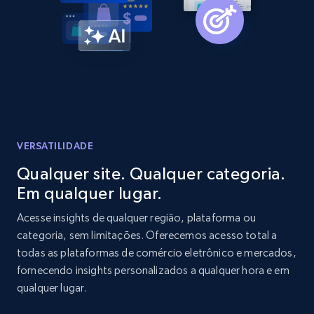
Amazon products global dataset -
Collecting products by keyword search
Title, Seller name, Brand, Description, Initial
price, Currency, Availability, Reviews count, and
more.
2.1K+
375+
Comece agora
VERSATILIDADE
Qualquer site. Qualquer categoria.
Em qualquer lugar.
Amazon products global dataset - Collects
products by best sellers category URL
Acesse insights de qualquer região, plataforma ou
categoria, sem limitações. Oferecemos acesso total a
Title, Seller name, Brand, Description, Initial
todas as plataformas de comércio eletrônico e mercados,
price, Currency, Availability, Reviews count, and
more.
fornecendo insights personalizados a qualquer hora e em
qualquer lugar.
2.1K+
375+
Comece agora