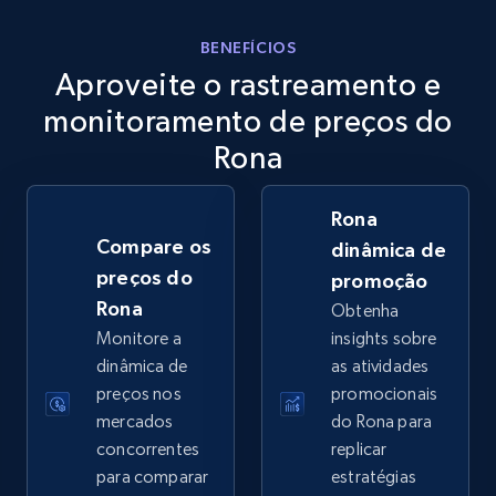
eBay
BENEFÍCIOS
Aproveite o rastreamento e
URL, Product id, Title, Seller name, Seller rating,
Seller reviews, Breadcrumbs, Root category, and
monitoramento de preços do
more.
Rona
2.5K+
359+
Comece agora
Rona
Compare os
dinâmica de
preços do
promoção
eBay - Gather data on products using
Rona
Obtenha
specified keywords
Monitore a
insights sobre
URL, Product id, Title, Seller name, Seller rating,
dinâmica de
as atividades
Seller reviews, Breadcrumbs, Root category, and
preços nos
promocionais
more.
mercados
do Rona para
concorrentes
replicar
2.5K+
359+
Comece agora
para comparar
estratégias