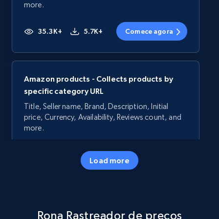
more.
35.3K+
5.7K+
Comece agora
Amazon products - Collects products by
specific category URL
Title, Seller name, Brand, Description, Initial
price, Currency, Availability, Reviews count, and
more.
35.3K+
5.7K+
Comece agora
Load more
Amazon products - Collects products by
Rona Rastreador de preços
specific keywords