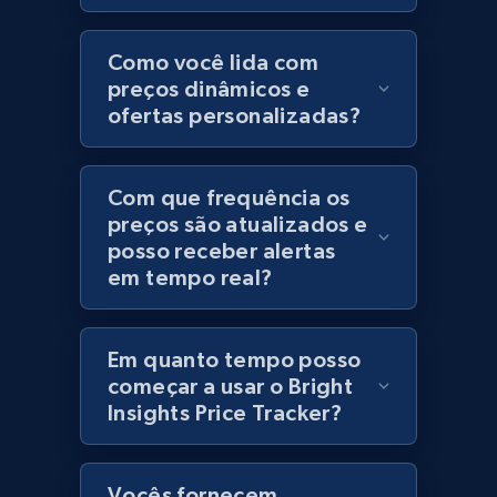
Category id, Product id, Product name, Price,
Currency, Colour code, Colour, Description, and
Como você lida com
more.
preços dinâmicos e
ofertas personalizadas?
1.2K+
208+
Comece agora
Com que frequência os
preços são atualizados e
posso receber alertas
Best Buy products
em tempo real?
URL, Product id, Title, Images, Final price,
Currency, Discount, Initial price, and more.
Em quanto tempo posso
1.1K+
149+
Comece agora
começar a usar o Bright
Insights Price Tracker?
Best Buy products - Collect data on
Vocês fornecem