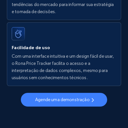
tendências do mercado para informar sua estratégia
Walmart - products - Find new products by
e tomada de decisões.
using specific category URL
URL, Final price, Sku, Currency, Gtin,
Specifications, Image urls, Top reviews, and
more.
Facilidade de uso
5.6K+
876+
Comece agora
Com uma interface intuitiva e um design fácil de usar,
o Rona Price Tracker facilita o acesso e a
interpretação de dados complexos, mesmo para
usuários sem conhecimentos técnicos.
Walmart - products - Collects products by
specific keywords
URL, Final price, Sku, Currency, Gtin,
Agende uma demonstração
Specifications, Image urls, Top reviews, and
more.
5.6K+
876+
Comece agora