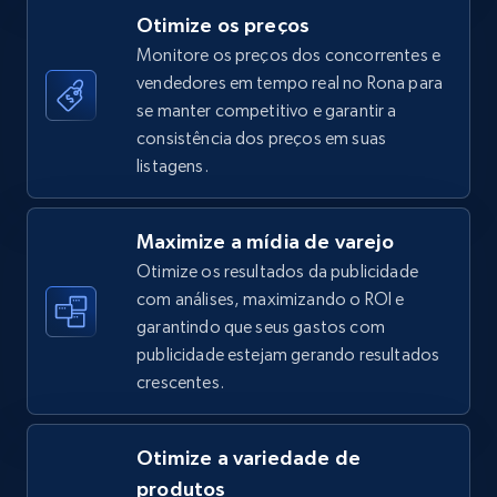
Otimize os preços
Monitore os preços dos concorrentes e
vendedores em tempo real no Rona para
TikTok Shop - category
se manter competitivo e garantir a
URL, Title, Available, Description, Currency, Initial
consistência dos preços em suas
price, Final price, Discount percent, and more.
listagens.
5.4K+
668+
Comece agora
Maximize a mídia de varejo
Otimize os resultados da publicidade
com análises, maximizando o ROI e
garantindo que seus gastos com
TikTok Shop - Collect TikTok shop products
publicidade estejam gerando resultados
by keywords search
crescentes.
URL, Title, Available, Description, Currency, Initial
price, Final price, Discount percent, and more.
Otimize a variedade de
5.4K+
668+
Comece agora
produtos