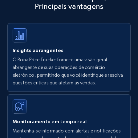
Principais vantagens
Title, Seller name, Brand, Description, Initial
price, Currency, Availability, Reviews count, and
more.
35.3K+
5.7K+
Comece agora
Insights abrangentes
O Rona Price Tracker fornece uma visão geral
Amazon products - find products by using
abrangente de suas operações de comércio
upc numbers
eletrônico, permitindo que você identifique e resolva
questões críticas que afetam as vendas.
Title, Seller name, Brand, Description, Initial
price, Currency, Availability, Reviews count, and
more.
35.3K+
5.7K+
Comece agora
Monitoramento em tempo real
Mantenha-se informado com alertas e notificações