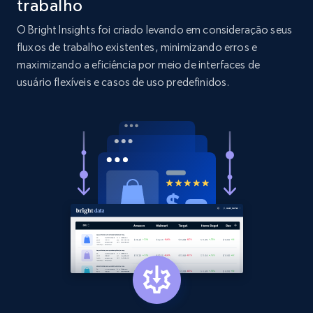
trabalho
O Bright Insights foi criado levando em consideração seus
2.1K+
375+
Comece agora
fluxos de trabalho existentes, minimizando erros e
maximizando a eficiência por meio de interfaces de
usuário flexíveis e casos de uso predefinidos.
Etsy
URL, Product id, Listing inventory id, Title, Rating,
Reviews count shop, Reviews count item, Initial
price, and more.
1.9K+
323+
Comece agora
Etsy - Collect data on products using
specified keywords
URL, Product id, Listing inventory id, Title, Rating,