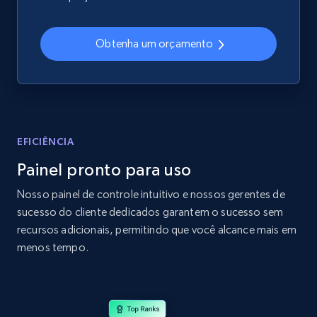
2.4K+
200+
Comece agora
Obtenha um orçamento
Home Depot US
URL, Domain, Country code, Model number,
Sku, Product id, Product name, Manufacturer,
and more.
EFICIÊNCIA
Painel pronto para uso
2.1K+
355+
Comece agora
Nosso painel de controle intuitivo e nossos gerentes de
sucesso do cliente dedicados garantem o sucesso sem
recursos adicionais, permitindo que você alcance mais em
Home Depot US - Gather data on products
menos tempo.
using specified keywords
URL, Domain, Country code, Model number,
Sku, Product id, Product name, Manufacturer,
and more.