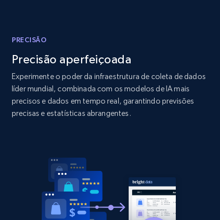
Amazon products global dataset
Title, Seller name, Brand, Description, Initial
price, Currency, Availability, Reviews count, and
more.
PRECISÃO
Precisão aperfeiçoada
2.1K+
375+
Comece agora
Experimente o poder da infraestrutura de coleta de dados
líder mundial, combinada com os modelos de IA mais
precisos e dados em tempo real, garantindo previsões
Amazon products global dataset - Collects
precisas e estatísticas abrangentes.
products by specific category URL
Title, Seller name, Brand, Description, Initial
price, Currency, Availability, Reviews count, and
more.
2.1K+
375+
Comece agora