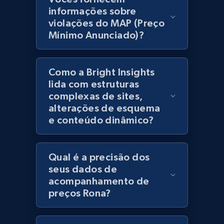
products using specified keywords
informações sobre
URL, Product id, Title, Images, Final price,
violações do MAP (Preço
Currency, Discount, Initial price, and more.
Mínimo Anunciado)?
1.1K+
149+
Comece agora
Como a Bright Insights
lida com estruturas
complexas de sites,
Lazada - Products
alterações de esquema
e conteúdo dinâmico?
URL, Title, Rating, Reviews, Initial price, Final
price, Currency, Stock, and more.
Qual é a precisão dos
991+
165+
Comece agora
seus dados de
acompanhamento de
preços Rona?
Lazada - Products - Discover products by
keyword