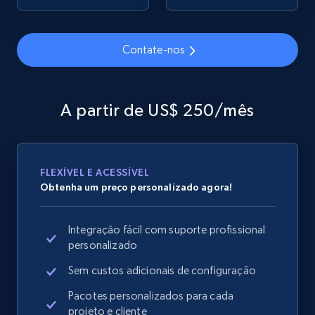
Contate-nos
Google Shopping
URL, Product id, Title, Product description,
Rating, Reviews count, Images, Variations, and
A partir de US$ 250/mês
more.
2.4K+
202+
Comece agora
FLEXÍVEL E ACESSÍVEL
Obtenha um preço personalizado agora!
Google Shopping - collects products from
Integração fácil com suporte profissional
web using keywords
personalizado
URL, Product id, Title, Product description,
Rating, Reviews count, Images, Variations, and
Sem custos adicionais de configuração
more.
Pacotes personalizados para cada
projeto e cliente