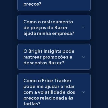
preços?
URL, Product id, Title, Product description,
Rating, Reviews count, Initial price, Discount,
and more.
Como o rastreamento
de preços do Razer
1.3K+
176+
Comece agora
ajuda minha empresa?
O Bright Insights pode
Zara - Products
rastrear promoções e
Category id, Product id, Product name, Price,
descontos Razer?
Currency, Colour code, Colour, Description, and
more.
Como o Price Tracker
1.2K+
208+
Comece agora
pode me ajudar a lidar
com a volatilidade dos
preços relacionada às
tarifas?
Zara - Products - discovery by category url