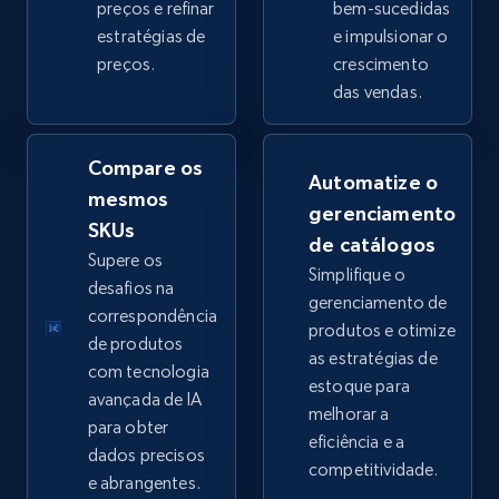
preços e refinar
bem-sucedidas
estratégias de
e impulsionar o
preços.
crescimento
eBay - Collect products from shops on eBay
das vendas.
URL, Product id, Title, Seller name, Seller rating,
Seller reviews, Breadcrumbs, Root category, and
more.
Compare os
Automatize o
mesmos
gerenciamento
2.5K+
359+
Comece agora
SKUs
de catálogos
Supere os
Simplifique o
desafios na
gerenciamento de
correspondência
produtos e otimize
eBay - Collect records by category
de produtos
as estratégias de
URL, Product id, Title, Seller name, Seller rating,
com tecnologia
estoque para
Seller reviews, Breadcrumbs, Root category, and
avançada de IA
melhorar a
more.
para obter
eficiência e a
dados precisos
competitividade.
2.5K+
359+
Comece agora
e abrangentes.