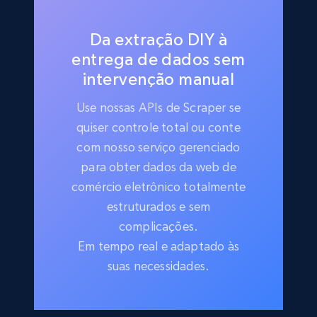
Da extração DIY à
entrega de dados sem
intervenção manual
Use nossas APIs de Scraper se
quiser controle total ou conte
com nosso serviço gerenciado
para obter dados da web de
comércio eletrônico totalmente
estruturados e sem
complicações.
Em tempo real e adaptado às
suas necessidades.