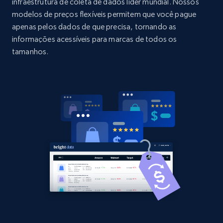
URL, Domain, Country code, Model number,
infraestrutura de coleta de dados líder mundial. Nossos
Sku, Product id, Product name, Manufacturer,
modelos de preços flexíveis permitem que você pague
and more.
apenas pelos dados de que precisa, tornando as
informações acessíveis para marcas de todos os
2.1K+
355+
Comece agora
tamanhos.
Home Depot US - Discovery products by
specific category URL
URL, Domain, Country code, Model number,
Sku, Product id, Product name, Manufacturer,
and more.
2.1K+
355+
Comece agora