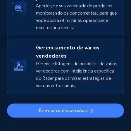
Aperfeiçoe sua variedade de produtos
monitorando os concorrentes, para que
você possa otimizar as operações e
TikTok Shop - discover records by shop url
maximizar a receita.
URL, Title, Available, Description, Currency, Initial
price, Final price, Discount percent, and more.
Gerenciamento de vários
5.4K+
669+
Comece agora
vendedores
Gerencie listagens de produtos de vários
vendedores com inteligência específica
do Razer para otimizar estratégias de
Amazon sellers info
vendas entre canais.
Seller id, URL, Seller name, Description, Detailed
info, Stars, Feedbacks, Return policy, and more.
Fale com um especialista
2.5K+
378+
Comece agora