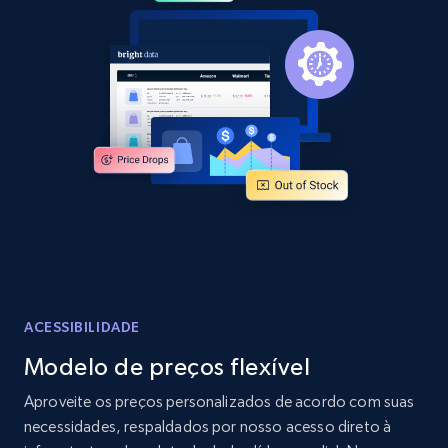
2.1K+
355+
Comece agora
Home Depot US - Discover products by
specified URL
URL, Domain, Country code, Model number,
Sku, Product id, Product name, Manufacturer,
and more.
2.1K+
355+
Comece agora
ACESSIBILIDADE
Modelo de preços flexível
Home Depot US - Discover products by
Aproveite os preços personalizados de acordo com suas
specified UPC
necessidades, respaldados por nosso acesso direto à