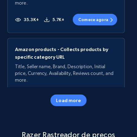
more.
35.3K+
5.7K+
Comece agora
Amazon products - Collects products by
specific category URL
Title, Seller name, Brand, Description, Initial
price, Currency, Availability, Reviews count, and
more.
35.3K+
5.7K+
Comece agora
Load more
Amazon products - Collects products by
Razer Rastreador de preços
specific keywords