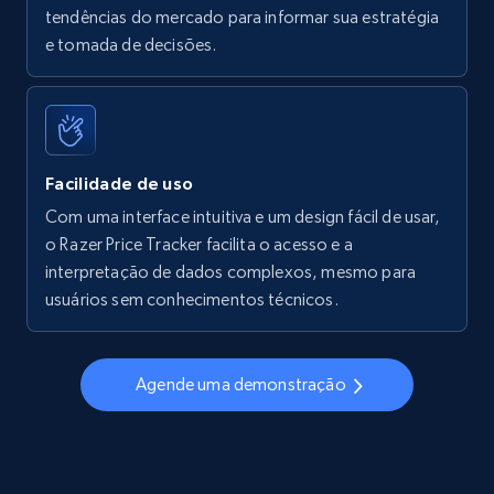
tendências do mercado para informar sua estratégia
Walmart - products - Find new products by
e tomada de decisões.
using specific category URL
URL, Final price, Sku, Currency, Gtin,
Specifications, Image urls, Top reviews, and
more.
Facilidade de uso
5.6K+
878+
Comece agora
Com uma interface intuitiva e um design fácil de usar,
o Razer Price Tracker facilita o acesso e a
interpretação de dados complexos, mesmo para
usuários sem conhecimentos técnicos.
Walmart - products - Collects products by
specific keywords
URL, Final price, Sku, Currency, Gtin,
Agende uma demonstração
Specifications, Image urls, Top reviews, and
more.
5.6K+
878+
Comece agora