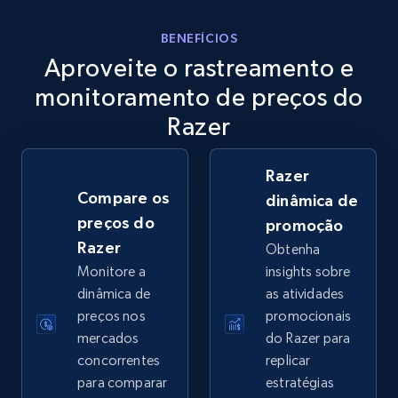
eBay
BENEFÍCIOS
Aproveite o rastreamento e
URL, Product id, Title, Seller name, Seller rating,
Seller reviews, Breadcrumbs, Root category, and
monitoramento de preços do
more.
Razer
2.5K+
359+
Comece agora
Razer
Compare os
dinâmica de
preços do
promoção
eBay - Gather data on products using
Razer
Obtenha
specified keywords
Monitore a
insights sobre
URL, Product id, Title, Seller name, Seller rating,
dinâmica de
as atividades
Seller reviews, Breadcrumbs, Root category, and
preços nos
promocionais
more.
mercados
do Razer para
concorrentes
replicar
2.5K+
359+
Comece agora
para comparar
estratégias