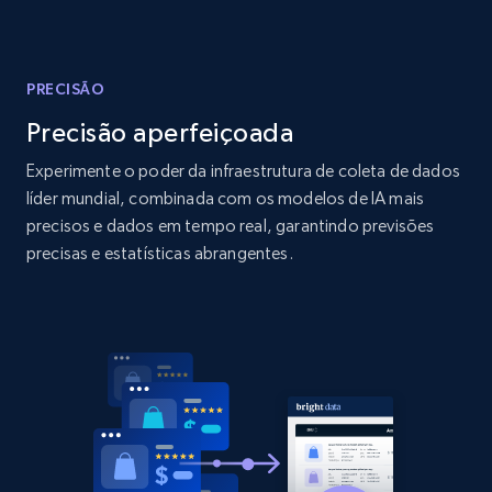
Amazon products global dataset
Title, Seller name, Brand, Description, Initial
price, Currency, Availability, Reviews count, and
more.
PRECISÃO
Precisão aperfeiçoada
2.1K+
375+
Comece agora
Experimente o poder da infraestrutura de coleta de dados
líder mundial, combinada com os modelos de IA mais
precisos e dados em tempo real, garantindo previsões
Amazon products global dataset - Collects
precisas e estatísticas abrangentes.
products by specific category URL
Title, Seller name, Brand, Description, Initial
price, Currency, Availability, Reviews count, and
more.
2.1K+
375+
Comece agora