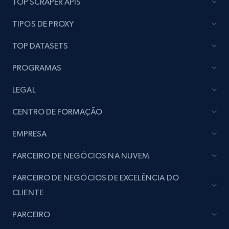
TOP SCRAPER APIS
seller URL
URL, Title, Rating, Reviews, Initial price, Final
TIPOS DE PROXY
price, Currency, Stock, and more.
TOP DATASETS
992+
165+
Comece agora
PROGRAMAS
LEGAL
Lazada - Products - Discover products by
CENTRO DE FORMAÇÃO
brand URL
EMPRESA
URL, Title, Rating, Reviews, Initial price, Final
price, Currency, Stock, and more.
PARCEIRO DE NEGÓCIOS NA NUVEM
992+
165+
Comece agora
PARCEIRO DE NEGÓCIOS DE EXCELÊNCIA DO
CLIENTE
PARCEIRO
Lowes.com