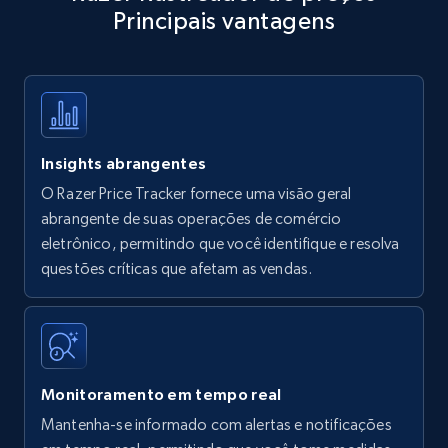
Principais vantagens
Title, Seller name, Brand, Description, Initial
price, Currency, Availability, Reviews count, and
more.
35.3K+
5.7K+
Comece agora
Insights abrangentes
O Razer Price Tracker fornece uma visão geral
Amazon products - find products by using
abrangente de suas operações de comércio
upc numbers
eletrônico, permitindo que você identifique e resolva
questões críticas que afetam as vendas.
Title, Seller name, Brand, Description, Initial
price, Currency, Availability, Reviews count, and
more.
35.3K+
5.7K+
Comece agora
Monitoramento em tempo real
Mantenha-se informado com alertas e notificações