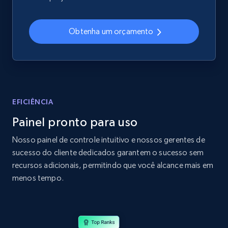
2.4K+
202+
Comece agora
Obtenha um orçamento
Home Depot US
URL, Domain, Country code, Model number,
Sku, Product id, Product name, Manufacturer,
and more.
EFICIÊNCIA
Painel pronto para uso
2.1K+
355+
Comece agora
Nosso painel de controle intuitivo e nossos gerentes de
sucesso do cliente dedicados garantem o sucesso sem
recursos adicionais, permitindo que você alcance mais em
Home Depot US - Gather data on products
menos tempo.
using specified keywords
URL, Domain, Country code, Model number,
Sku, Product id, Product name, Manufacturer,
and more.