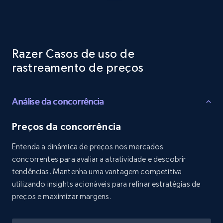
Reviews count shop, Reviews count item, Initial
price, and more.
1.9K+
323+
Comece agora
Razer Casos de uso de
rastreamento de preços
Etsy - Collects data from shop's URL
Análise da concorrência
URL, Product id, Listing inventory id, Title, Rating,
Reviews count shop, Reviews count item, Initial
price, and more.
Preços da concorrência
Entenda a dinâmica de preços nos mercados
1.9K+
323+
Comece agora
concorrentes para avaliar a atratividade e descobrir
tendências. Mantenha uma vantagem competitiva
utilizando insights acionáveis para refinar estratégias de
preços e maximizar margens.
Amazon products search
Asin, URL, Name, Sponsored, Initial price, Final