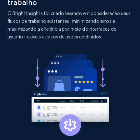
trabalho
O Bright Insights foi criado levando em consideração seus
2.1K+
375+
Comece agora
fluxos de trabalho existentes, minimizando erros e
maximizando a eficiência por meio de interfaces de
usuário flexíveis e casos de uso predefinidos.
Etsy
URL, Product id, Listing inventory id, Title, Rating,
Reviews count shop, Reviews count item, Initial
price, and more.
1.9K+
323+
Comece agora
Etsy - Collect data on products using
specified keywords
URL, Product id, Listing inventory id, Title, Rating,