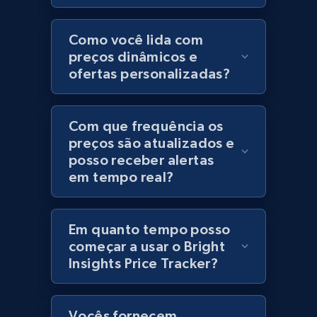
Category id, Product id, Product name, Price,
Currency, Colour code, Colour, Description, and
Como você lida com
more.
preços dinâmicos e
ofertas personalizadas?
1.2K+
208+
Comece agora
Com que frequência os
preços são atualizados e
posso receber alertas
Best Buy products
em tempo real?
URL, Product id, Title, Images, Final price,
Currency, Discount, Initial price, and more.
Em quanto tempo posso
1.1K+
149+
Comece agora
começar a usar o Bright
Insights Price Tracker?
Best Buy products - Collect data on
Vocês fornecem