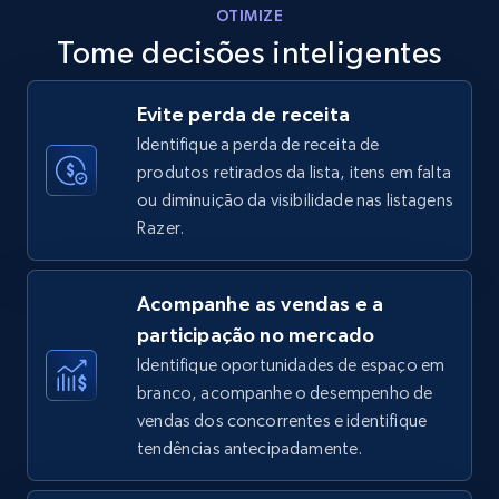
OTIMIZE
Tome decisões inteligentes
Walmart - products - Discover products by
Evite perda de receita
using sku numbers
Identifique a perda de receita de
URL, Final price, Sku, Currency, Gtin,
produtos retirados da lista, itens em falta
Specifications, Image urls, Top reviews, and
ou diminuição da visibilidade nas listagens
more.
Razer.
5.6K+
878+
Comece agora
Acompanhe as vendas e a
participação no mercado
Identifique oportunidades de espaço em
TikTok Shop
branco, acompanhe o desempenho de
URL, Title, Available, Description, Currency, Initial
vendas dos concorrentes e identifique
price, Final price, Discount percent, and more.
tendências antecipadamente.
5.4K+
669+
Comece agora