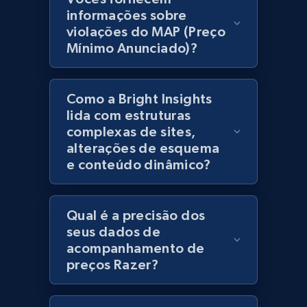
products using specified keywords
informações sobre
URL, Product id, Title, Images, Final price,
violações do MAP (Preço
Currency, Discount, Initial price, and more.
Mínimo Anunciado)?
1.1K+
149+
Comece agora
Como a Bright Insights
lida com estruturas
complexas de sites,
Lazada - Products
alterações de esquema
e conteúdo dinâmico?
URL, Title, Rating, Reviews, Initial price, Final
price, Currency, Stock, and more.
Qual é a precisão dos
992+
165+
Comece agora
seus dados de
acompanhamento de
preços Razer?
Lazada - Products - Discover products by
keyword