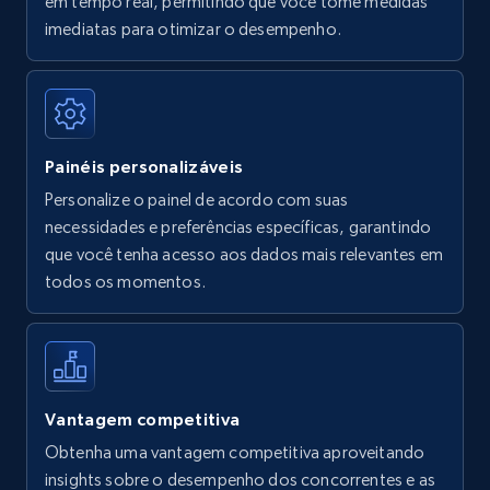
em tempo real, permitindo que você tome medidas
Amazon Reviews
imediatas para otimizar o desempenho.
URL, Product name, Product rating, Product
rating object, Product rating max, Rating,
Author name, Asin, and more.
Painéis personalizáveis
7.4K+
872+
Comece agora
Personalize o painel de acordo com suas
necessidades e preferências específicas, garantindo
que você tenha acesso aos dados mais relevantes em
Walmart - products
todos os momentos.
URL, Final price, Sku, Currency, Gtin,
Specifications, Image urls, Top reviews, and
more.
5.6K+
878+
Comece agora
Vantagem competitiva
Obtenha uma vantagem competitiva aproveitando
insights sobre o desempenho dos concorrentes e as