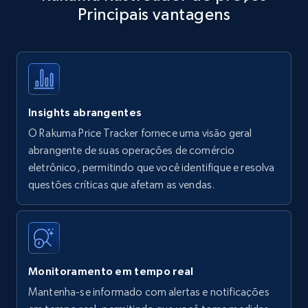
Principais vantagens
Title, Seller name, Brand, Description, Initial
price, Currency, Availability, Reviews count, and
more.
35.3K+
5.7K+
Comece agora
Insights abrangentes
O Rakuma Price Tracker fornece uma visão geral
Amazon products - find products by using
abrangente de suas operações de comércio
upc numbers
eletrônico, permitindo que você identifique e resolva
questões críticas que afetam as vendas.
Title, Seller name, Brand, Description, Initial
price, Currency, Availability, Reviews count, and
more.
35.3K+
5.7K+
Comece agora
Monitoramento em tempo real
Mantenha-se informado com alertas e notificações