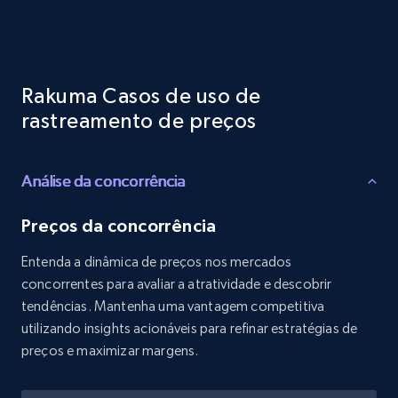
Reviews count shop, Reviews count item, Initial
price, and more.
1.9K+
323+
Comece agora
Rakuma Casos de uso de
rastreamento de preços
Etsy - Collects data from shop's URL
Análise da concorrência
URL, Product id, Listing inventory id, Title, Rating,
Reviews count shop, Reviews count item, Initial
price, and more.
Preços da concorrência
Entenda a dinâmica de preços nos mercados
1.9K+
323+
Comece agora
concorrentes para avaliar a atratividade e descobrir
tendências. Mantenha uma vantagem competitiva
utilizando insights acionáveis para refinar estratégias de
preços e maximizar margens.
Amazon products search
Asin, URL, Name, Sponsored, Initial price, Final