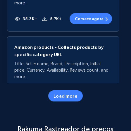
more.
35.3K+
5.7K+
Comece agora
Amazon products - Collects products by
specific category URL
Title, Seller name, Brand, Description, Initial
price, Currency, Availability, Reviews count, and
more.
35.3K+
5.7K+
Comece agora
Load more
Amazon products - Collects products by
Rakuma Rastreador de preços
specific keywords