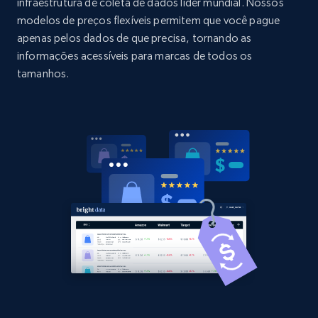
URL, Domain, Country code, Model number,
infraestrutura de coleta de dados líder mundial. Nossos
Sku, Product id, Product name, Manufacturer,
modelos de preços flexíveis permitem que você pague
and more.
apenas pelos dados de que precisa, tornando as
informações acessíveis para marcas de todos os
2.1K+
355+
Comece agora
tamanhos.
Home Depot US - Discovery products by
specific category URL
URL, Domain, Country code, Model number,
Sku, Product id, Product name, Manufacturer,
and more.
2.1K+
355+
Comece agora