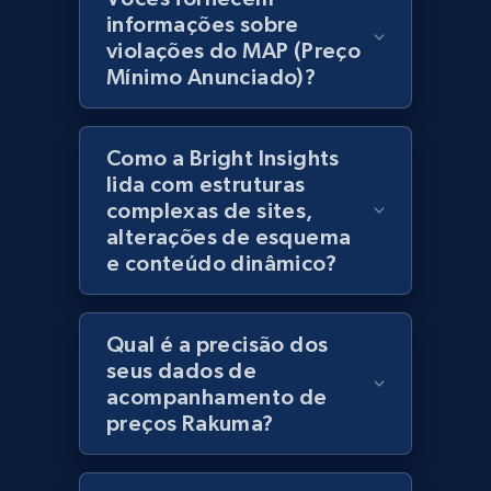
products using specified keywords
informações sobre
URL, Product id, Title, Images, Final price,
violações do MAP (Preço
Currency, Discount, Initial price, and more.
Mínimo Anunciado)?
1.1K+
149+
Comece agora
Como a Bright Insights
lida com estruturas
complexas de sites,
Lazada - Products
alterações de esquema
e conteúdo dinâmico?
URL, Title, Rating, Reviews, Initial price, Final
price, Currency, Stock, and more.
Qual é a precisão dos
991+
165+
Comece agora
seus dados de
acompanhamento de
preços Rakuma?
Lazada - Products - Discover products by
keyword