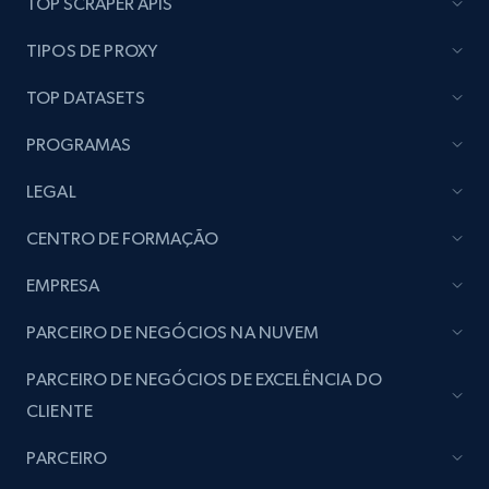
TOP SCRAPER APIS
seller URL
URL, Title, Rating, Reviews, Initial price, Final
TIPOS DE PROXY
price, Currency, Stock, and more.
TOP DATASETS
991+
165+
Comece agora
PROGRAMAS
LEGAL
Lazada - Products - Discover products by
CENTRO DE FORMAÇÃO
brand URL
EMPRESA
URL, Title, Rating, Reviews, Initial price, Final
price, Currency, Stock, and more.
PARCEIRO DE NEGÓCIOS NA NUVEM
991+
165+
Comece agora
PARCEIRO DE NEGÓCIOS DE EXCELÊNCIA DO
CLIENTE
PARCEIRO
Lowes.com