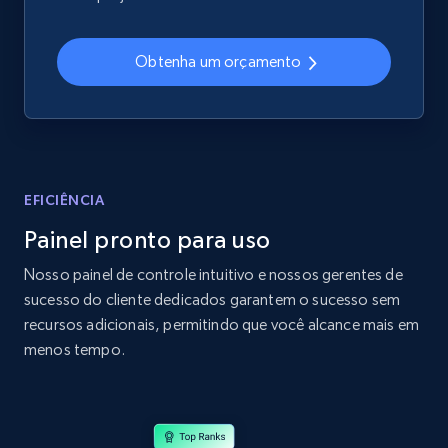
2.4K+
200+
Comece agora
Obtenha um orçamento
Home Depot US
URL, Domain, Country code, Model number,
Sku, Product id, Product name, Manufacturer,
and more.
EFICIÊNCIA
Painel pronto para uso
2.1K+
355+
Comece agora
Nosso painel de controle intuitivo e nossos gerentes de
sucesso do cliente dedicados garantem o sucesso sem
recursos adicionais, permitindo que você alcance mais em
Home Depot US - Gather data on products
menos tempo.
using specified keywords
URL, Domain, Country code, Model number,
Sku, Product id, Product name, Manufacturer,
and more.