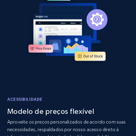
2.1K+
355+
Comece agora
Home Depot US - Discover products by
specified URL
URL, Domain, Country code, Model number,
Sku, Product id, Product name, Manufacturer,
and more.
2.1K+
355+
Comece agora
ACESSIBILIDADE
Modelo de preços flexível
Home Depot US - Discover products by
Aproveite os preços personalizados de acordo com suas
specified UPC
necessidades, respaldados por nosso acesso direto à