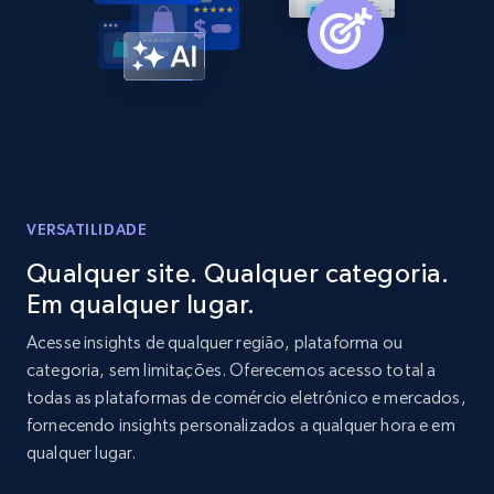
Amazon products global dataset -
Collecting products by keyword search
Title, Seller name, Brand, Description, Initial
price, Currency, Availability, Reviews count, and
more.
2.1K+
375+
Comece agora
VERSATILIDADE
Qualquer site. Qualquer categoria.
Em qualquer lugar.
Amazon products global dataset - Collects
products by best sellers category URL
Acesse insights de qualquer região, plataforma ou
categoria, sem limitações. Oferecemos acesso total a
Title, Seller name, Brand, Description, Initial
todas as plataformas de comércio eletrônico e mercados,
price, Currency, Availability, Reviews count, and
more.
fornecendo insights personalizados a qualquer hora e em
qualquer lugar.
2.1K+
375+
Comece agora