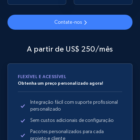
Contate-nos
Google Shopping
URL, Product id, Title, Product description,
Rating, Reviews count, Images, Variations, and
A partir de US$ 250/mês
more.
2.4K+
200+
Comece agora
FLEXÍVEL E ACESSÍVEL
Obtenha um preço personalizado agora!
Google Shopping - collects products from
Integração fácil com suporte profissional
web using keywords
personalizado
URL, Product id, Title, Product description,
Rating, Reviews count, Images, Variations, and
Sem custos adicionais de configuração
more.
Pacotes personalizados para cada
projeto e cliente