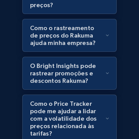
preços?
URL, Product id, Title, Product description,
Rating, Reviews count, Initial price, Discount,
and more.
Como o rastreamento
de preços do Rakuma
1.3K+
175+
Comece agora
ajuda minha empresa?
O Bright Insights pode
Zara - Products
rastrear promoções e
Category id, Product id, Product name, Price,
descontos Rakuma?
Currency, Colour code, Colour, Description, and
more.
Como o Price Tracker
1.2K+
208+
Comece agora
pode me ajudar a lidar
com a volatilidade dos
preços relacionada às
tarifas?
Zara - Products - discovery by category url