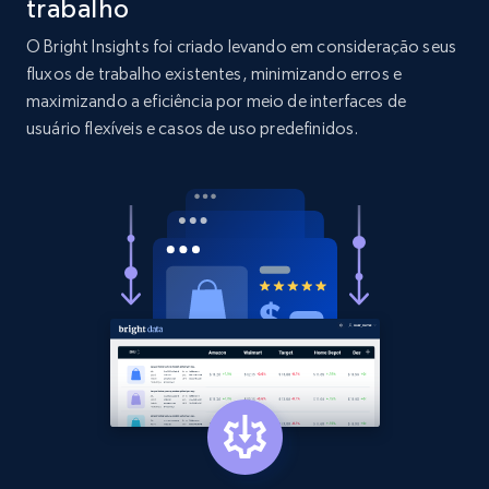
trabalho
O Bright Insights foi criado levando em consideração seus
2.1K+
375+
Comece agora
fluxos de trabalho existentes, minimizando erros e
maximizando a eficiência por meio de interfaces de
usuário flexíveis e casos de uso predefinidos.
Etsy
URL, Product id, Listing inventory id, Title, Rating,
Reviews count shop, Reviews count item, Initial
price, and more.
1.9K+
323+
Comece agora
Etsy - Collect data on products using
specified keywords
URL, Product id, Listing inventory id, Title, Rating,