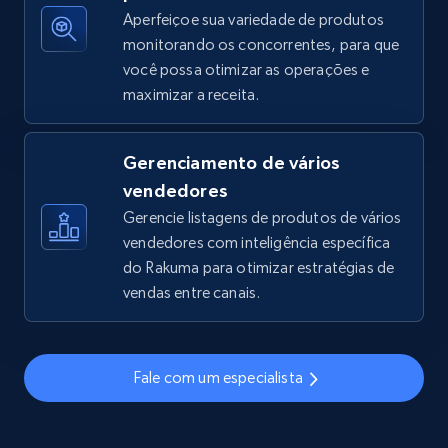
Aperfeiçoe sua variedade de produtos
monitorando os concorrentes, para que
você possa otimizar as operações e
TikTok Shop - discover records by shop url
maximizar a receita.
URL, Title, Available, Description, Currency, Initial
price, Final price, Discount percent, and more.
Gerenciamento de vários
5.4K+
668+
Comece agora
vendedores
Gerencie listagens de produtos de vários
vendedores com inteligência específica
do Rakuma para otimizar estratégias de
Amazon sellers info
vendas entre canais.
Seller id, URL, Seller name, Description, Detailed
info, Stars, Feedbacks, Return policy, and more.
Fale com um especialista
2.5K+
378+
Comece agora