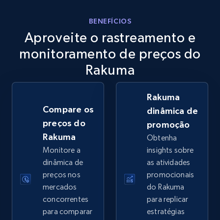
eBay
BENEFÍCIOS
Aproveite o rastreamento e
URL, Product id, Title, Seller name, Seller rating,
Seller reviews, Breadcrumbs, Root category, and
monitoramento de preços do
more.
Rakuma
2.5K+
359+
Comece agora
Rakuma
Compare os
dinâmica de
preços do
promoção
eBay - Gather data on products using
Rakuma
Obtenha
specified keywords
Monitore a
insights sobre
URL, Product id, Title, Seller name, Seller rating,
dinâmica de
as atividades
Seller reviews, Breadcrumbs, Root category, and
preços nos
promocionais
more.
mercados
do Rakuma
concorrentes
para replicar
2.5K+
359+
Comece agora
para comparar
estratégias