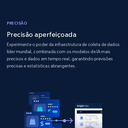
Amazon products global dataset
Title, Seller name, Brand, Description, Initial
price, Currency, Availability, Reviews count, and
more.
PRECISÃO
Precisão aperfeiçoada
2.1K+
375+
Comece agora
Experimente o poder da infraestrutura de coleta de dados
líder mundial, combinada com os modelos de IA mais
precisos e dados em tempo real, garantindo previsões
Amazon products global dataset - Collects
precisas e estatísticas abrangentes.
products by specific category URL
Title, Seller name, Brand, Description, Initial
price, Currency, Availability, Reviews count, and
more.
2.1K+
375+
Comece agora