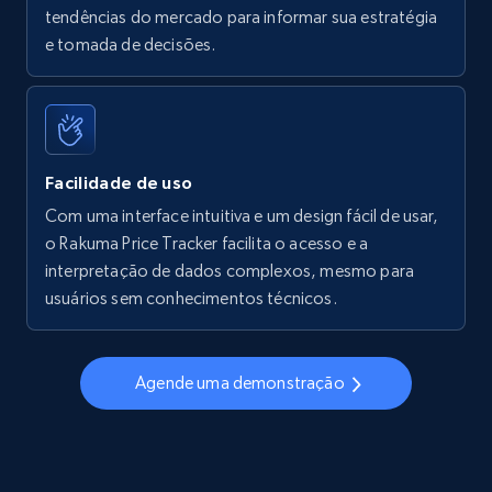
tendências do mercado para informar sua estratégia
Walmart - products - Find new products by
e tomada de decisões.
using specific category URL
URL, Final price, Sku, Currency, Gtin,
Specifications, Image urls, Top reviews, and
more.
Facilidade de uso
5.6K+
876+
Comece agora
Com uma interface intuitiva e um design fácil de usar,
o Rakuma Price Tracker facilita o acesso e a
interpretação de dados complexos, mesmo para
usuários sem conhecimentos técnicos.
Walmart - products - Collects products by
specific keywords
URL, Final price, Sku, Currency, Gtin,
Agende uma demonstração
Specifications, Image urls, Top reviews, and
more.
5.6K+
876+
Comece agora