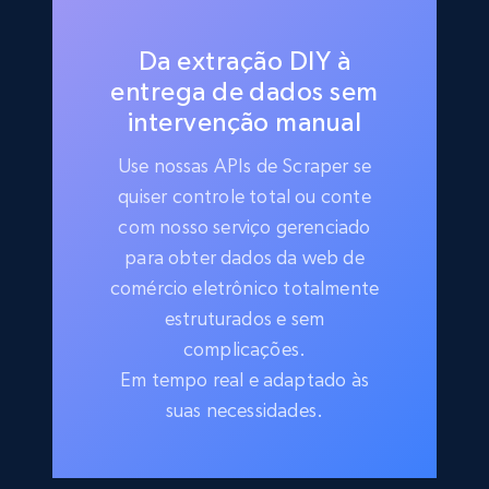
Da extração DIY à
entrega de dados sem
intervenção manual
Use nossas APIs de Scraper se
quiser controle total ou conte
com nosso serviço gerenciado
para obter dados da web de
comércio eletrônico totalmente
estruturados e sem
complicações.
Em tempo real e adaptado às
suas necessidades.