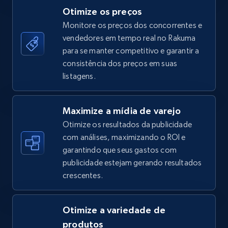
Otimize os preços
Monitore os preços dos concorrentes e
vendedores em tempo real no Rakuma
TikTok Shop - category
para se manter competitivo e garantir a
URL, Title, Available, Description, Currency, Initial
consistência dos preços em suas
price, Final price, Discount percent, and more.
listagens.
5.4K+
668+
Comece agora
Maximize a mídia de varejo
Otimize os resultados da publicidade
com análises, maximizando o ROI e
garantindo que seus gastos com
TikTok Shop - Collect TikTok shop products
publicidade estejam gerando resultados
by keywords search
crescentes.
URL, Title, Available, Description, Currency, Initial
price, Final price, Discount percent, and more.
Otimize a variedade de
5.4K+
668+
Comece agora
produtos