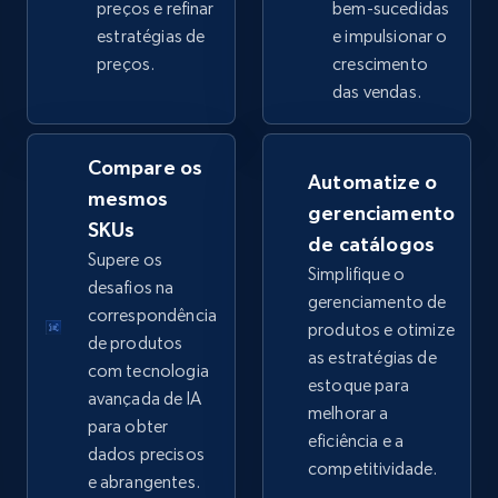
preços e refinar
bem-sucedidas
estratégias de
e impulsionar o
preços.
crescimento
eBay - Collect products from shops on eBay
das vendas.
URL, Product id, Title, Seller name, Seller rating,
Seller reviews, Breadcrumbs, Root category, and
more.
Compare os
Automatize o
mesmos
gerenciamento
2.5K+
359+
Comece agora
SKUs
de catálogos
Supere os
Simplifique o
desafios na
gerenciamento de
correspondência
produtos e otimize
eBay - Collect records by category
de produtos
as estratégias de
URL, Product id, Title, Seller name, Seller rating,
com tecnologia
estoque para
Seller reviews, Breadcrumbs, Root category, and
avançada de IA
melhorar a
more.
para obter
eficiência e a
dados precisos
competitividade.
2.5K+
359+
Comece agora
e abrangentes.