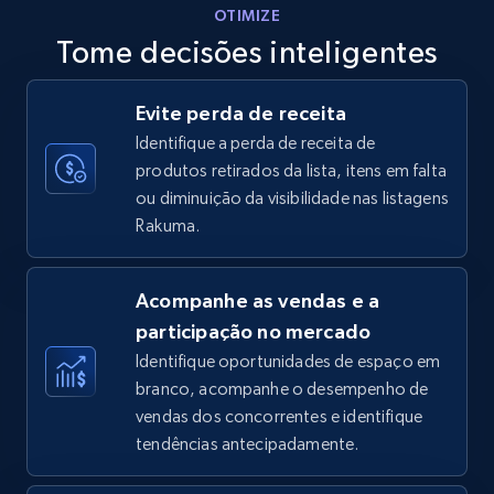
OTIMIZE
Tome decisões inteligentes
Walmart - products - Discover products by
Evite perda de receita
using sku numbers
Identifique a perda de receita de
URL, Final price, Sku, Currency, Gtin,
produtos retirados da lista, itens em falta
Specifications, Image urls, Top reviews, and
ou diminuição da visibilidade nas listagens
more.
Rakuma.
5.6K+
876+
Comece agora
Acompanhe as vendas e a
participação no mercado
Identifique oportunidades de espaço em
TikTok Shop
branco, acompanhe o desempenho de
URL, Title, Available, Description, Currency, Initial
vendas dos concorrentes e identifique
price, Final price, Discount percent, and more.
tendências antecipadamente.
5.4K+
668+
Comece agora