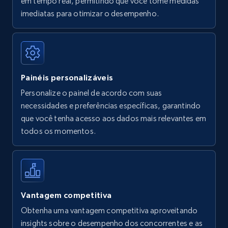
em tempo real, permitindo que você tome medidas
Amazon Reviews
imediatas para otimizar o desempenho.
URL, Product name, Product rating, Product
rating object, Product rating max, Rating,
Author name, Asin, and more.
Painéis personalizáveis
7.4K+
871+
Comece agora
Personalize o painel de acordo com suas
necessidades e preferências específicas, garantindo
que você tenha acesso aos dados mais relevantes em
Walmart - products
todos os momentos.
URL, Final price, Sku, Currency, Gtin,
Specifications, Image urls, Top reviews, and
more.
5.6K+
876+
Comece agora
Vantagem competitiva
Obtenha uma vantagem competitiva aproveitando
insights sobre o desempenho dos concorrentes e as