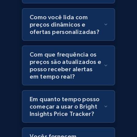
Category id, Product id, Product name, Price,
Currency, Colour code, Colour, Description, and
Como você lida com
more.
preços dinâmicos e
ofertas personalizadas?
1.2K+
208+
Comece agora
Com que frequência os
preços são atualizados e
posso receber alertas
Best Buy products
em tempo real?
URL, Product id, Title, Images, Final price,
Currency, Discount, Initial price, and more.
Em quanto tempo posso
1.1K+
149+
Comece agora
começar a usar o Bright
Insights Price Tracker?
Best Buy products - Collect data on
Vocês fornecem