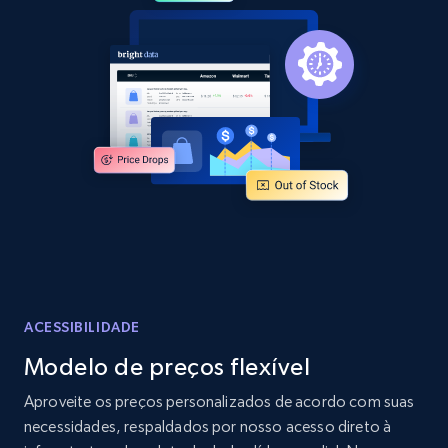
2.1K+
375+
Comece agora
Amazon products global dataset -
Collecting products by keyword search
Title, Seller name, Brand, Description, Initial
price, Currency, Availability, Reviews count, and
more.
2.1K+
375+
Comece agora
ACESSIBILIDADE
Modelo de preços flexível
Amazon products global dataset - Collects
Aproveite os preços personalizados de acordo com suas
products by best sellers category URL
necessidades, respaldados por nosso acesso direto à