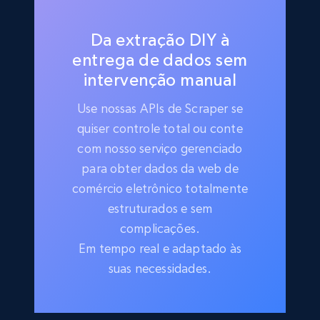
Da extração DIY à
entrega de dados sem
intervenção manual
Use nossas APIs de Scraper se
quiser controle total ou conte
com nosso serviço gerenciado
para obter dados da web de
comércio eletrônico totalmente
estruturados e sem
complicações.
Em tempo real e adaptado às
suas necessidades.