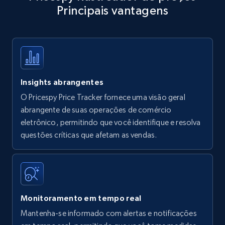
Principais vantagens
Title, Seller name, Brand, Description, Initial
price, Currency, Availability, Reviews count, and
more.
35.2K+
5.7K+
Comece agora
Insights abrangentes
O Pricespy Price Tracker fornece uma visão geral
Amazon products - find products by using
abrangente de suas operações de comércio
upc numbers
eletrônico, permitindo que você identifique e resolva
questões críticas que afetam as vendas.
Title, Seller name, Brand, Description, Initial
price, Currency, Availability, Reviews count, and
more.
35.2K+
5.7K+
Comece agora
Monitoramento em tempo real
Mantenha-se informado com alertas e notificações