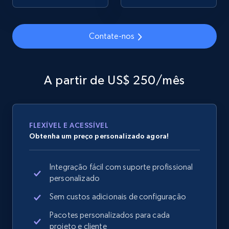
Contate-nos
Google Shopping
URL, Product id, Title, Product description,
Rating, Reviews count, Images, Variations, and
A partir de US$ 250/mês
more.
2.4K+
199+
Comece agora
FLEXÍVEL E ACESSÍVEL
Obtenha um preço personalizado agora!
Google Shopping - collects products from
Integração fácil com suporte profissional
web using keywords
personalizado
URL, Product id, Title, Product description,
Rating, Reviews count, Images, Variations, and
Sem custos adicionais de configuração
more.
Pacotes personalizados para cada
projeto e cliente