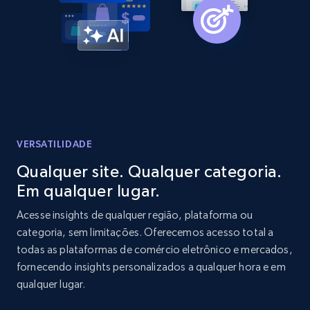
Home Depot US - Gather data on products
using specified keywords
URL, Domain, Country code, Model number,
Sku, Product id, Product name, Manufacturer,
and more.
2.1K+
353+
Comece agora
VERSATILIDADE
Qualquer site. Qualquer categoria.
Em qualquer lugar.
Home Depot US - Discover products by
specified URL
Acesse insights de qualquer região, plataforma ou
categoria, sem limitações. Oferecemos acesso total a
URL, Domain, Country code, Model number,
todas as plataformas de comércio eletrônico e mercados,
Sku, Product id, Product name, Manufacturer,
and more.
fornecendo insights personalizados a qualquer hora e em
qualquer lugar.
2.1K+
353+
Comece agora