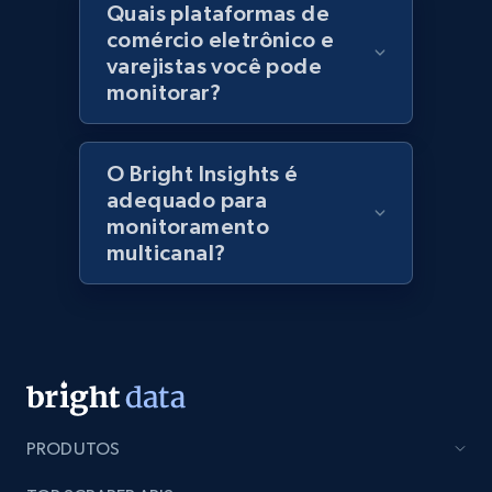
Quais plataformas de
specified keywords
comércio eletrônico e
URL, Domain, Marketplace pn, Sku, Other pn,
varejistas você pode
Model number, Gtin ean pn, Product name, and
monitorar?
more.
991+
162+
Comece agora
O Bright Insights é
adequado para
monitoramento
multicanal?
Lowes.com - Collect records by category
URL, Domain, Marketplace pn, Sku, Other pn,
Model number, Gtin ean pn, Product name, and
more.
991+
162+
Comece agora
PRODUTOS