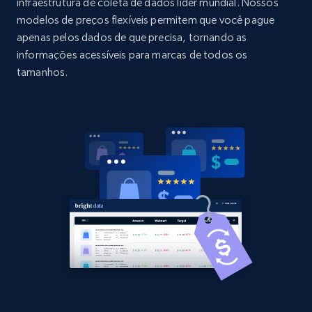
Title, Seller name, Brand, Description, Initial
infraestrutura de coleta de dados líder mundial. Nossos
price, Currency, Availability, Reviews count, and
modelos de preços flexíveis permitem que você pague
more.
apenas pelos dados de que precisa, tornando as
informações acessíveis para marcas de todos os
2.1K+
375+
Comece agora
tamanhos.
Amazon products global dataset - Collect
Amazon products by seller URL
Title, Seller name, Brand, Description, Initial
price, Currency, Availability, Reviews count, and
more.
2.1K+
375+
Comece agora