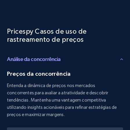
Reviews count shop, Reviews count item, Initial
price, and more.
1.9K+
322+
Comece agora
Pricespy Casos de uso de
rastreamento de preços
Etsy - Collects data from shop's URL
Análise da concorrência
URL, Product id, Listing inventory id, Title, Rating,
Reviews count shop, Reviews count item, Initial
price, and more.
Preços da concorrência
Entenda a dinâmica de preços nos mercados
1.9K+
322+
Comece agora
concorrentes para avaliar a atratividade e descobrir
tendências. Mantenha uma vantagem competitiva
utilizando insights acionáveis para refinar estratégias de
preços e maximizar margens.
Amazon products search
Asin, URL, Name, Sponsored, Initial price, Final