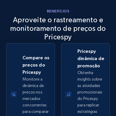
eBay
BENEFÍCIOS
Aproveite o rastreamento e
URL, Product id, Title, Seller name, Seller rating,
Seller reviews, Breadcrumbs, Root category, and
monitoramento de preços do
more.
Pricespy
2.5K+
358+
Comece agora
Pricespy
Compare os
dinâmica de
preços do
promoção
eBay - Gather data on products using
Pricespy
Obtenha
specified keywords
Monitore a
insights sobre
URL, Product id, Title, Seller name, Seller rating,
dinâmica de
as atividades
Seller reviews, Breadcrumbs, Root category, and
preços nos
promocionais
more.
mercados
do Pricespy
concorrentes
para replicar
2.5K+
358+
Comece agora
para comparar
estratégias