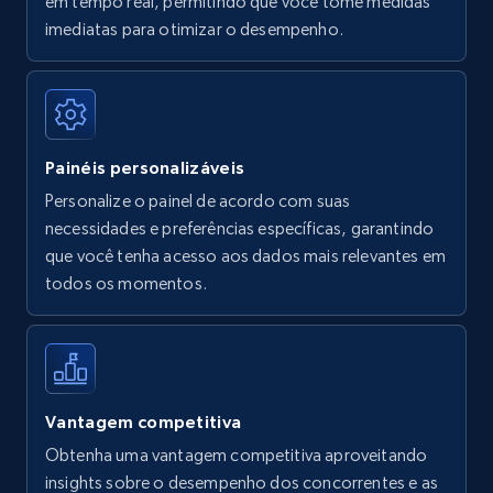
em tempo real, permitindo que você tome medidas
Amazon Reviews
imediatas para otimizar o desempenho.
URL, Product name, Product rating, Product
rating object, Product rating max, Rating,
Author name, Asin, and more.
Painéis personalizáveis
7.4K+
870+
Comece agora
Personalize o painel de acordo com suas
necessidades e preferências específicas, garantindo
que você tenha acesso aos dados mais relevantes em
Walmart - products
todos os momentos.
URL, Final price, Sku, Currency, Gtin,
Specifications, Image urls, Top reviews, and
more.
5.6K+
874+
Comece agora
Vantagem competitiva
Obtenha uma vantagem competitiva aproveitando
insights sobre o desempenho dos concorrentes e as