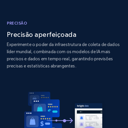
Amazon products global dataset - Collect
products from Brands URLs
Title, Seller name, Brand, Description, Initial
price, Currency, Availability, Reviews count, and
PRECISÃO
more.
Precisão aperfeiçoada
Experimente o poder da infraestrutura de coleta de dados
2.1K+
375+
Comece agora
líder mundial, combinada com os modelos de IA mais
precisos e dados em tempo real, garantindo previsões
precisas e estatísticas abrangentes.
Home Depot US
URL, Domain, Country code, Model number,
Sku, Product id, Product name, Manufacturer,
and more.
2.1K+
353+
Comece agora