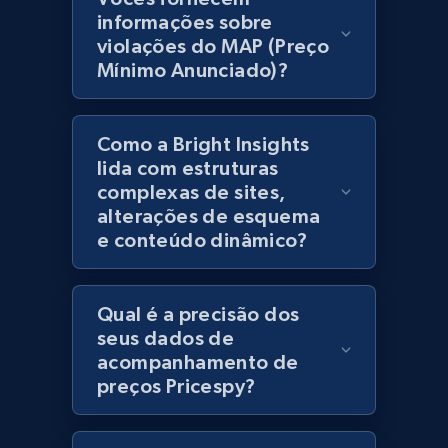
products using specified keywords
informações sobre
URL, Product id, Title, Images, Final price,
violações do MAP (Preço
Currency, Discount, Initial price, and more.
Mínimo Anunciado)?
1.1K+
148+
Comece agora
Como a Bright Insights
lida com estruturas
complexas de sites,
Lowes.com
alterações de esquema
e conteúdo dinâmico?
URL, Domain, Marketplace pn, Sku, Other pn,
Model number, Gtin ean pn, Product name, and
more.
Qual é a precisão dos
seus dados de
991+
162+
Comece agora
acompanhamento de
preços Pricespy?
Lowes.com - Gather data on products using