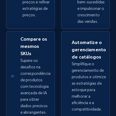
preços e refinar
bem-sucedidas
estratégias de
e impulsionar o
preços.
crescimento
eBay - Collect products from shops on eBay
das vendas.
URL, Product id, Title, Seller name, Seller rating,
Seller reviews, Breadcrumbs, Root category, and
more.
Compare os
Automatize o
mesmos
gerenciamento
2.5K+
358+
Comece agora
SKUs
de catálogos
Supere os
Simplifique o
desafios na
gerenciamento de
correspondência
produtos e otimize
eBay - Collect records by category
de produtos
as estratégias de
URL, Product id, Title, Seller name, Seller rating,
com tecnologia
estoque para
Seller reviews, Breadcrumbs, Root category, and
avançada de IA
melhorar a
more.
para obter
eficiência e a
dados precisos
competitividade.
2.5K+
358+
Comece agora
e abrangentes.