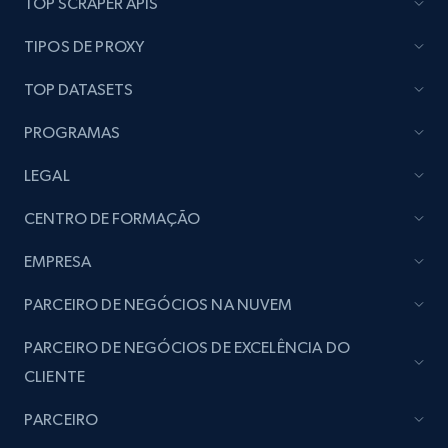
TOP SCRAPER APIS
Lazada - Products
TIPOS DE PROXY
URL, Title, Rating, Reviews, Initial price, Final
price, Currency, Stock, and more.
TOP DATASETS
PROGRAMAS
988+
160+
Comece agora
LEGAL
CENTRO DE FORMAÇÃO
Lazada - Products - Discover products by
keyword
EMPRESA
URL, Title, Rating, Reviews, Initial price, Final
PARCEIRO DE NEGÓCIOS NA NUVEM
price, Currency, Stock, and more.
PARCEIRO DE NEGÓCIOS DE EXCELÊNCIA DO
988+
160+
Comece agora
CLIENTE
PARCEIRO