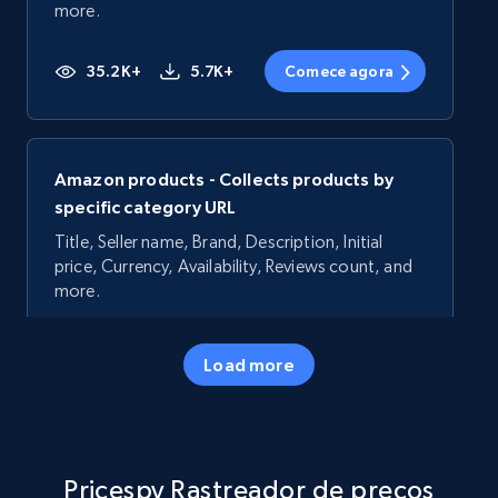
more.
35.2K+
5.7K+
Comece agora
Amazon products - Collects products by
specific category URL
Title, Seller name, Brand, Description, Initial
price, Currency, Availability, Reviews count, and
more.
35.2K+
5.7K+
Comece agora
Load more
Amazon products - Collects products by
Pricespy Rastreador de preços
specific keywords