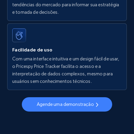
tendências do mercado para informar sua estratégia
Walmart - products - Find new products by
e tomada de decisões.
using specific category URL
URL, Final price, Sku, Currency, Gtin,
Specifications, Image urls, Top reviews, and
more.
Facilidade de uso
5.6K+
874+
Comece agora
Com uma interface intuitiva e um design fácil de usar,
o Pricespy Price Tracker facilita o acesso e a
interpretação de dados complexos, mesmo para
usuários sem conhecimentos técnicos.
Walmart - products - Collects products by
specific keywords
URL, Final price, Sku, Currency, Gtin,
Agende uma demonstração
Specifications, Image urls, Top reviews, and
more.
5.6K+
874+
Comece agora