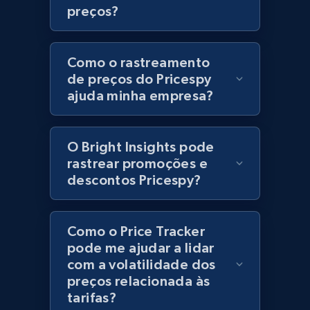
preços?
URL, Product id, Title, Product description,
Rating, Reviews count, Initial price, Discount,
and more.
Como o rastreamento
de preços do Pricespy
1.3K+
175+
Comece agora
ajuda minha empresa?
O Bright Insights pode
Zara - Products
rastrear promoções e
Category id, Product id, Product name, Price,
descontos Pricespy?
Currency, Colour code, Colour, Description, and
more.
Como o Price Tracker
1.2K+
208+
Comece agora
pode me ajudar a lidar
com a volatilidade dos
preços relacionada às
tarifas?
Zara - Products - discovery by category url