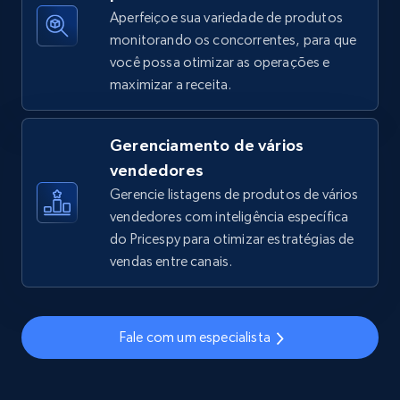
Aperfeiçoe sua variedade de produtos
monitorando os concorrentes, para que
você possa otimizar as operações e
TikTok Shop - discover records by shop url
maximizar a receita.
URL, Title, Available, Description, Currency, Initial
price, Final price, Discount percent, and more.
Gerenciamento de vários
5.4K+
667+
Comece agora
vendedores
Gerencie listagens de produtos de vários
vendedores com inteligência específica
do Pricespy para otimizar estratégias de
Amazon sellers info
vendas entre canais.
Seller id, URL, Seller name, Description, Detailed
info, Stars, Feedbacks, Return policy, and more.
Fale com um especialista
2.5K+
378+
Comece agora