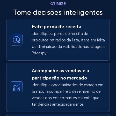
OTIMIZE
Tome decisões inteligentes
Walmart - products - Discover products by
Evite perda de receita
using sku numbers
Identifique a perda de receita de
URL, Final price, Sku, Currency, Gtin,
produtos retirados da lista, itens em falta
Specifications, Image urls, Top reviews, and
ou diminuição da visibilidade nas listagens
more.
Pricespy.
5.6K+
874+
Comece agora
Acompanhe as vendas e a
participação no mercado
Identifique oportunidades de espaço em
TikTok Shop
branco, acompanhe o desempenho de
URL, Title, Available, Description, Currency, Initial
vendas dos concorrentes e identifique
price, Final price, Discount percent, and more.
tendências antecipadamente.
5.4K+
667+
Comece agora