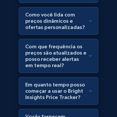
Category id, Product id, Product name, Price,
Currency, Colour code, Colour, Description, and
Como você lida com
more.
preços dinâmicos e
ofertas personalizadas?
1.2K+
208+
Comece agora
Com que frequência os
preços são atualizados e
posso receber alertas
Best Buy products
em tempo real?
URL, Product id, Title, Images, Final price,
Currency, Discount, Initial price, and more.
Em quanto tempo posso
1.1K+
148+
Comece agora
começar a usar o Bright
Insights Price Tracker?
Best Buy products - Collect data on
Vocês fornecem