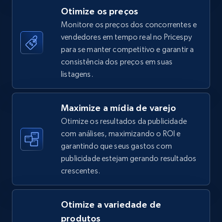
Otimize os preços
Monitore os preços dos concorrentes e
vendedores em tempo real no Pricespy
TikTok Shop - category
para se manter competitivo e garantir a
URL, Title, Available, Description, Currency, Initial
consistência dos preços em suas
price, Final price, Discount percent, and more.
listagens.
5.4K+
667+
Comece agora
Maximize a mídia de varejo
Otimize os resultados da publicidade
com análises, maximizando o ROI e
garantindo que seus gastos com
TikTok Shop - Collect TikTok shop products
publicidade estejam gerando resultados
by keywords search
crescentes.
URL, Title, Available, Description, Currency, Initial
price, Final price, Discount percent, and more.
Otimize a variedade de
5.4K+
667+
Comece agora
produtos