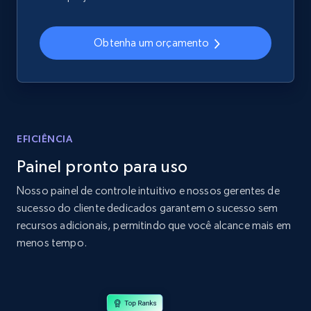
2.4K+
199+
Comece agora
Obtenha um orçamento
Amazon products global dataset
Title, Seller name, Brand, Description, Initial
price, Currency, Availability, Reviews count, and
more.
EFICIÊNCIA
Painel pronto para uso
2.1K+
375+
Comece agora
Nosso painel de controle intuitivo e nossos gerentes de
sucesso do cliente dedicados garantem o sucesso sem
recursos adicionais, permitindo que você alcance mais em
Amazon products global dataset - Collects
menos tempo.
products by specific category URL
Title, Seller name, Brand, Description, Initial
price, Currency, Availability, Reviews count, and
more.