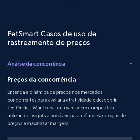
Reviews count shop, Reviews count item, Initial
price, and more.
1.9K+
322+
Comece agora
PetSmart Casos de uso de
rastreamento de preços
Etsy - Collects data from shop's URL
Análise da concorrência
URL, Product id, Listing inventory id, Title, Rating,
Reviews count shop, Reviews count item, Initial
price, and more.
Preços da concorrência
Entenda a dinâmica de preços nos mercados
1.9K+
322+
Comece agora
concorrentes para avaliar a atratividade e descobrir
tendências. Mantenha uma vantagem competitiva
utilizando insights acionáveis para refinar estratégias de
preços e maximizar margens.
Amazon products search
Asin, URL, Name, Sponsored, Initial price, Final