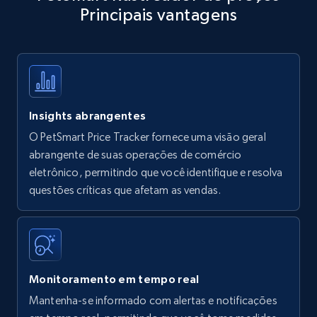
Principais vantagens
Title, Seller name, Brand, Description, Initial
price, Currency, Availability, Reviews count, and
more.
35.2K+
5.7K+
Comece agora
Insights abrangentes
O PetSmart Price Tracker fornece uma visão geral
Amazon products - find products by using
abrangente de suas operações de comércio
upc numbers
eletrônico, permitindo que você identifique e resolva
questões críticas que afetam as vendas.
Title, Seller name, Brand, Description, Initial
price, Currency, Availability, Reviews count, and
more.
35.2K+
5.7K+
Comece agora
Monitoramento em tempo real
Mantenha-se informado com alertas e notificações