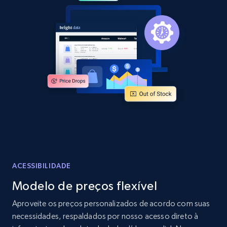
2.1K+
375+
Comece agora
Amazon products global dataset -
Collecting products by keyword search
Title, Seller name, Brand, Description, Initial
price, Currency, Availability, Reviews count, and
more.
2.1K+
375+
Comece agora
ACESSIBILIDADE
Modelo de preços flexível
Amazon products global dataset - Collects
Aproveite os preços personalizados de acordo com suas
products by best sellers category URL
necessidades, respaldados por nosso acesso direto à