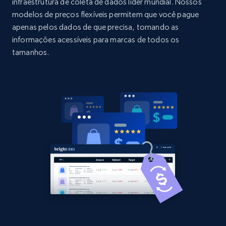
Title, Seller name, Brand, Description, Initial
infraestrutura de coleta de dados líder mundial. Nossos
price, Currency, Availability, Reviews count, and
modelos de preços flexíveis permitem que você pague
more.
apenas pelos dados de que precisa, tornando as
informações acessíveis para marcas de todos os
2.1K+
375+
Comece agora
tamanhos.
Amazon products global dataset - Collect
Amazon products by seller URL
Title, Seller name, Brand, Description, Initial
price, Currency, Availability, Reviews count, and
more.
2.1K+
375+
Comece agora