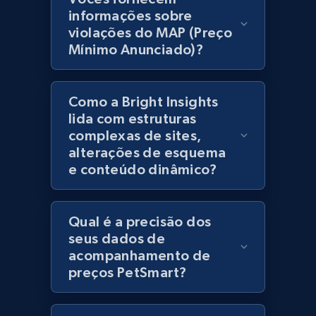
products using specified keywords
informações sobre
URL, Product id, Title, Images, Final price,
violações do MAP (Preço
Currency, Discount, Initial price, and more.
Mínimo Anunciado)?
1.1K+
149+
Comece agora
Como a Bright Insights
lida com estruturas
complexas de sites,
Lowes.com
alterações de esquema
e conteúdo dinâmico?
URL, Domain, Marketplace pn, Sku, Other pn,
Model number, Gtin ean pn, Product name, and
more.
Qual é a precisão dos
seus dados de
991+
162+
Comece agora
acompanhamento de
preços PetSmart?
Lowes.com - Gather data on products using