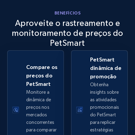
eBay
BENEFÍCIOS
Aproveite o rastreamento e
URL, Product id, Title, Seller name, Seller rating,
Seller reviews, Breadcrumbs, Root category, and
monitoramento de preços do
more.
PetSmart
2.5K+
359+
Comece agora
PetSmart
Compare os
dinâmica de
preços do
promoção
eBay - Gather data on products using
PetSmart
Obtenha
specified keywords
Monitore a
insights sobre
URL, Product id, Title, Seller name, Seller rating,
dinâmica de
as atividades
Seller reviews, Breadcrumbs, Root category, and
preços nos
promocionais
more.
mercados
do PetSmart
concorrentes
para replicar
2.5K+
359+
Comece agora
para comparar
estratégias