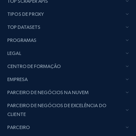
TOP SCRAPER APIS
Lazada - Products
TIPOS DE PROXY
URL, Title, Rating, Reviews, Initial price, Final
price, Currency, Stock, and more.
TOP DATASETS
PROGRAMAS
988+
160+
Comece agora
LEGAL
CENTRO DE FORMAÇÃO
Lazada - Products - Discover products by
keyword
EMPRESA
URL, Title, Rating, Reviews, Initial price, Final
PARCEIRO DE NEGÓCIOS NA NUVEM
price, Currency, Stock, and more.
PARCEIRO DE NEGÓCIOS DE EXCELÊNCIA DO
988+
160+
Comece agora
CLIENTE
PARCEIRO