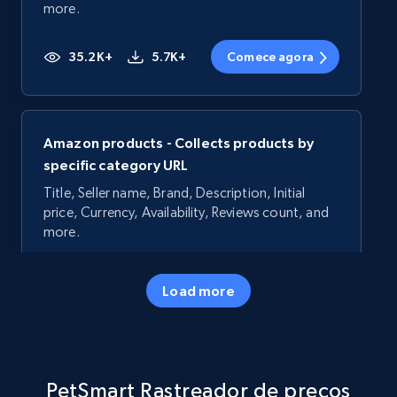
more.
35.2K+
5.7K+
Comece agora
Amazon products - Collects products by
specific category URL
Title, Seller name, Brand, Description, Initial
price, Currency, Availability, Reviews count, and
more.
35.2K+
5.7K+
Comece agora
Load more
Amazon products - Collects products by
PetSmart Rastreador de preços
specific keywords