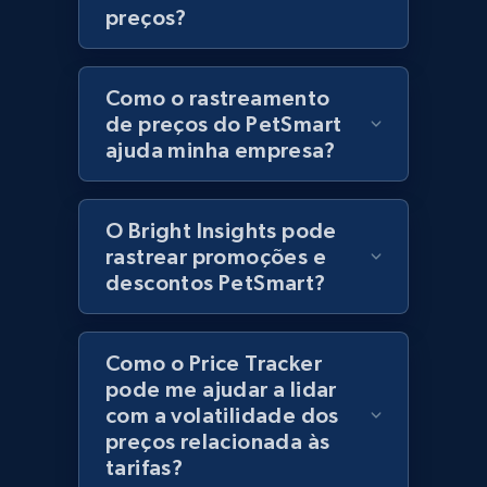
preços?
URL, Product id, Title, Product description,
Rating, Reviews count, Initial price, Discount,
and more.
Como o rastreamento
de preços do PetSmart
1.3K+
175+
Comece agora
ajuda minha empresa?
O Bright Insights pode
Zara - Products
rastrear promoções e
Category id, Product id, Product name, Price,
descontos PetSmart?
Currency, Colour code, Colour, Description, and
more.
Como o Price Tracker
1.2K+
208+
Comece agora
pode me ajudar a lidar
com a volatilidade dos
preços relacionada às
tarifas?
Zara - Products - discovery by category url