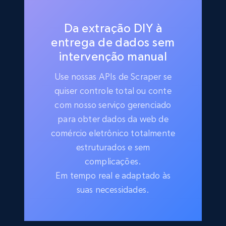
Da extração DIY à
entrega de dados sem
intervenção manual
Use nossas APIs de Scraper se
quiser controle total ou conte
com nosso serviço gerenciado
para obter dados da web de
comércio eletrônico totalmente
estruturados e sem
complicações.
Em tempo real e adaptado às
suas necessidades.