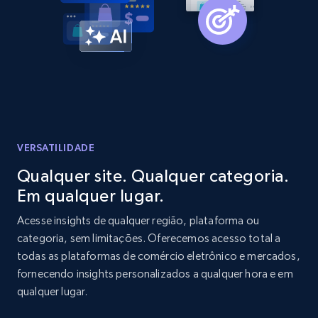
Home Depot US - Gather data on products
using specified keywords
URL, Domain, Country code, Model number,
Sku, Product id, Product name, Manufacturer,
and more.
2.1K+
353+
Comece agora
VERSATILIDADE
Qualquer site. Qualquer categoria.
Em qualquer lugar.
Home Depot US - Discover products by
specified URL
Acesse insights de qualquer região, plataforma ou
categoria, sem limitações. Oferecemos acesso total a
URL, Domain, Country code, Model number,
todas as plataformas de comércio eletrônico e mercados,
Sku, Product id, Product name, Manufacturer,
and more.
fornecendo insights personalizados a qualquer hora e em
qualquer lugar.
2.1K+
353+
Comece agora