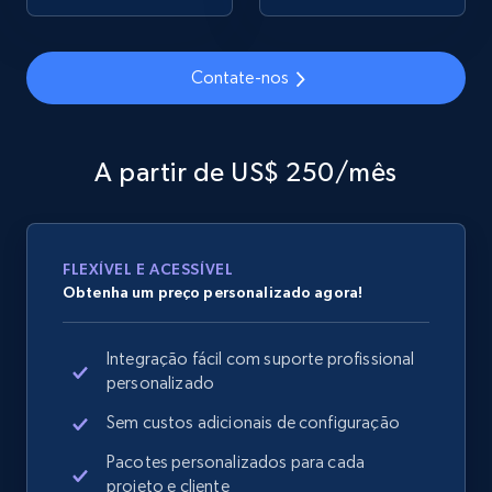
Contate-nos
Google Shopping
URL, Product id, Title, Product description,
Rating, Reviews count, Images, Variations, and
A partir de US$ 250/mês
more.
2.4K+
199+
Comece agora
FLEXÍVEL E ACESSÍVEL
Obtenha um preço personalizado agora!
Google Shopping - collects products from
Integração fácil com suporte profissional
web using keywords
personalizado
URL, Product id, Title, Product description,
Rating, Reviews count, Images, Variations, and
Sem custos adicionais de configuração
more.
Pacotes personalizados para cada
projeto e cliente