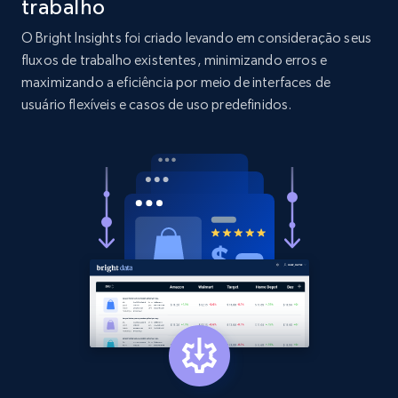
trabalho
O Bright Insights foi criado levando em consideração seus
2.1K+
353+
Comece agora
fluxos de trabalho existentes, minimizando erros e
maximizando a eficiência por meio de interfaces de
usuário flexíveis e casos de uso predefinidos.
Etsy
URL, Product id, Listing inventory id, Title, Rating,
Reviews count shop, Reviews count item, Initial
price, and more.
1.9K+
322+
Comece agora
Etsy - Collect data on products using
specified keywords
URL, Product id, Listing inventory id, Title, Rating,