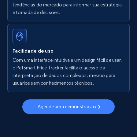
tendências do mercado para informar sua estratégia
Walmart - products - Find new products by
e tomada de decisões.
using specific category URL
URL, Final price, Sku, Currency, Gtin,
Specifications, Image urls, Top reviews, and
more.
Facilidade de uso
5.6K+
875+
Comece agora
Com uma interface intuitiva e um design fácil de usar,
o PetSmart Price Tracker facilita o acesso e a
interpretação de dados complexos, mesmo para
usuários sem conhecimentos técnicos.
Walmart - products - Collects products by
specific keywords
URL, Final price, Sku, Currency, Gtin,
Agende uma demonstração
Specifications, Image urls, Top reviews, and
more.
5.6K+
875+
Comece agora