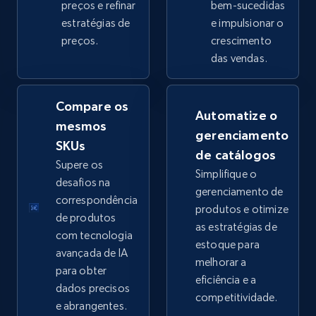
preços e refinar
bem-sucedidas
estratégias de
e impulsionar o
preços.
crescimento
eBay - Collect products from shops on eBay
das vendas.
URL, Product id, Title, Seller name, Seller rating,
Seller reviews, Breadcrumbs, Root category, and
more.
Compare os
Automatize o
mesmos
gerenciamento
2.5K+
359+
Comece agora
SKUs
de catálogos
Supere os
Simplifique o
desafios na
gerenciamento de
correspondência
produtos e otimize
eBay - Collect records by category
de produtos
as estratégias de
URL, Product id, Title, Seller name, Seller rating,
com tecnologia
estoque para
Seller reviews, Breadcrumbs, Root category, and
avançada de IA
melhorar a
more.
para obter
eficiência e a
dados precisos
competitividade.
2.5K+
359+
Comece agora
e abrangentes.