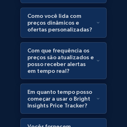
Category id, Product id, Product name, Price,
Currency, Colour code, Colour, Description, and
Como você lida com
more.
preços dinâmicos e
ofertas personalizadas?
1.2K+
208+
Comece agora
Com que frequência os
preços são atualizados e
posso receber alertas
Best Buy products
em tempo real?
URL, Product id, Title, Images, Final price,
Currency, Discount, Initial price, and more.
Em quanto tempo posso
1.1K+
149+
Comece agora
começar a usar o Bright
Insights Price Tracker?
Best Buy products - Collect data on
Vocês fornecem