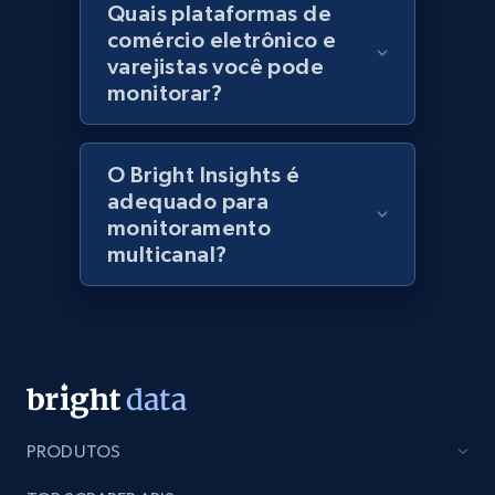
Quais plataformas de
specified keywords
comércio eletrônico e
URL, Domain, Marketplace pn, Sku, Other pn,
varejistas você pode
Model number, Gtin ean pn, Product name, and
monitorar?
more.
991+
162+
Comece agora
O Bright Insights é
adequado para
monitoramento
multicanal?
Lowes.com - Collect records by category
URL, Domain, Marketplace pn, Sku, Other pn,
Model number, Gtin ean pn, Product name, and
more.
991+
162+
Comece agora
PRODUTOS