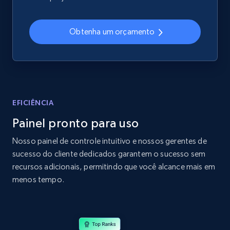
2.4K+
199+
Comece agora
Obtenha um orçamento
Amazon products global dataset
Title, Seller name, Brand, Description, Initial
price, Currency, Availability, Reviews count, and
more.
EFICIÊNCIA
Painel pronto para uso
2.1K+
375+
Comece agora
Nosso painel de controle intuitivo e nossos gerentes de
sucesso do cliente dedicados garantem o sucesso sem
recursos adicionais, permitindo que você alcance mais em
Amazon products global dataset - Collects
menos tempo.
products by specific category URL
Title, Seller name, Brand, Description, Initial
price, Currency, Availability, Reviews count, and
more.