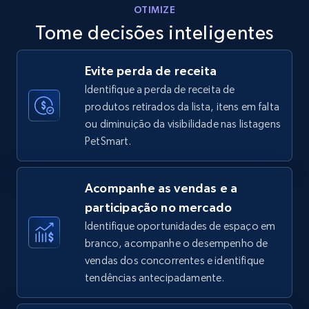
OTIMIZE
Tome decisões inteligentes
Walmart - products - Discover products by
Evite perda de receita
using sku numbers
Identifique a perda de receita de
URL, Final price, Sku, Currency, Gtin,
produtos retirados da lista, itens em falta
Specifications, Image urls, Top reviews, and
ou diminuição da visibilidade nas listagens
more.
PetSmart.
5.6K+
875+
Comece agora
Acompanhe as vendas e a
participação no mercado
Identifique oportunidades de espaço em
TikTok Shop
branco, acompanhe o desempenho de
URL, Title, Available, Description, Currency, Initial
vendas dos concorrentes e identifique
price, Final price, Discount percent, and more.
tendências antecipadamente.
5.4K+
667+
Comece agora