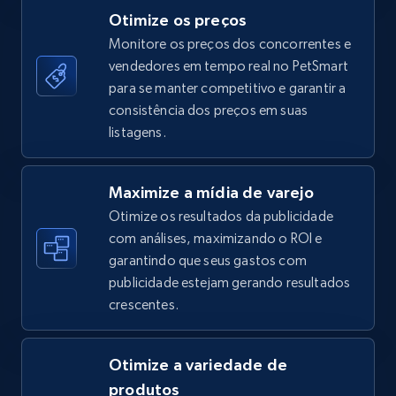
Otimize os preços
Monitore os preços dos concorrentes e
vendedores em tempo real no PetSmart
TikTok Shop - category
para se manter competitivo e garantir a
URL, Title, Available, Description, Currency, Initial
consistência dos preços em suas
price, Final price, Discount percent, and more.
listagens.
5.4K+
667+
Comece agora
Maximize a mídia de varejo
Otimize os resultados da publicidade
com análises, maximizando o ROI e
garantindo que seus gastos com
TikTok Shop - Collect TikTok shop products
publicidade estejam gerando resultados
by keywords search
crescentes.
URL, Title, Available, Description, Currency, Initial
price, Final price, Discount percent, and more.
Otimize a variedade de
5.4K+
667+
Comece agora
produtos