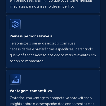
em tempo real, permitindo que você tome medidas
Amazon Reviews
imediatas para otimizar o desempenho.
URL, Product name, Product rating, Product
rating object, Product rating max, Rating,
Author name, Asin, and more.
Painéis personalizáveis
7.4K+
870+
Comece agora
Personalize o painel de acordo com suas
necessidades e preferências específicas, garantindo
que você tenha acesso aos dados mais relevantes em
Walmart - products
todos os momentos.
URL, Final price, Sku, Currency, Gtin,
Specifications, Image urls, Top reviews, and
more.
5.6K+
875+
Comece agora
Vantagem competitiva
Obtenha uma vantagem competitiva aproveitando
insights sobre o desempenho dos concorrentes e as