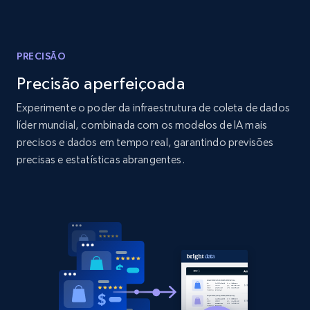
Amazon products global dataset - Collect
products from Brands URLs
Title, Seller name, Brand, Description, Initial
price, Currency, Availability, Reviews count, and
PRECISÃO
more.
Precisão aperfeiçoada
Experimente o poder da infraestrutura de coleta de dados
2.1K+
375+
Comece agora
líder mundial, combinada com os modelos de IA mais
precisos e dados em tempo real, garantindo previsões
precisas e estatísticas abrangentes.
Home Depot US
URL, Domain, Country code, Model number,
Sku, Product id, Product name, Manufacturer,
and more.
2.1K+
353+
Comece agora