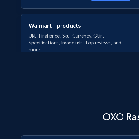
Walmart - products
URL, Final price, Sku, Currency, Gtin,
Specifications, Image urls, Top reviews, and
more.
5.6K+
875+
Comece agora
Walmart - products - Discover
OXO Ras
products by using sku numbers
URL, Final price, Sku, Currency, Gtin,