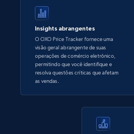
Specifications, Image urls, Top reviews, and
more.
5.6K+
875+
Comece agora
Insights abrangentes
O OXO Price Tracker fornece uma
visão geral abrangente de suas
TikTok Shop - Collect TikTok shop
operações de comércio eletrônico,
products by keywords search
permitindo que você identifique e
URL, Title, Available, Description, Currency, Initial
resolva questões críticas que afetam
price, Final price, Discount percent, and more.
as vendas.
5.4K+
668+
Comece agora
eBay
URL, Product id, Title, Seller name, Seller rating,