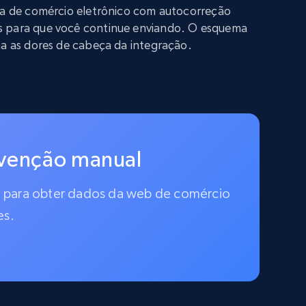
iva de comércio eletrônico com autocorreção
s para que você continue enviando. O esquema
na as dores de cabeça da integração.
rvenção manual
do para obter dados da web de comércio
es.