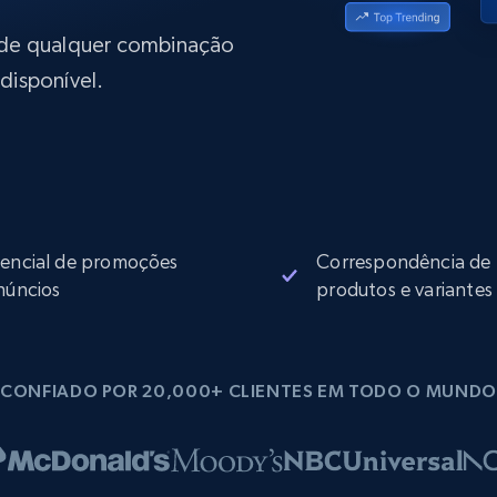
rtir de
Começa a partir de
collected
B
$0.9/IP
datacenter
 de qualquer combinação
rtir de
disponível.
Proxies ISP
eer
Mais de 700.000 proxies residenciais
estáticos totalmente compatíveis
de
encial de promoções
Correspondência de
núncios
produtos e variantes
CONFIADO POR 20,000+ CLIENTES EM TODO O MUNDO