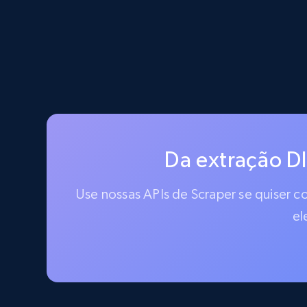
Da extração D
Use nossas APIs de Scraper se quiser 
el