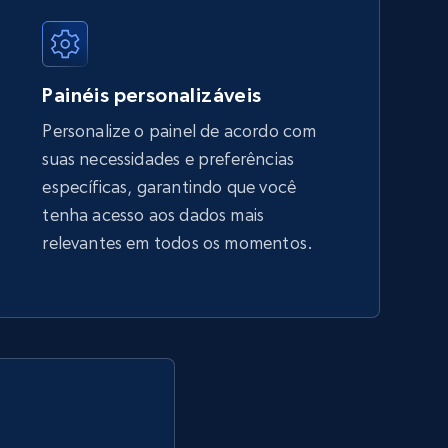
5.4K+
668+
Comece agora
Painéis personalizáveis
Personalize o painel de acordo com
suas necessidades e preferências
Amazon sellers info
específicas, garantindo que você
Seller id, URL, Seller name, Description, Detailed
tenha acesso aos dados mais
info, Stars, Feedbacks, Return policy, and more.
relevantes em todos os momentos.
2.5K+
378+
Comece agora
eBay - Collect products from shops on
eBay