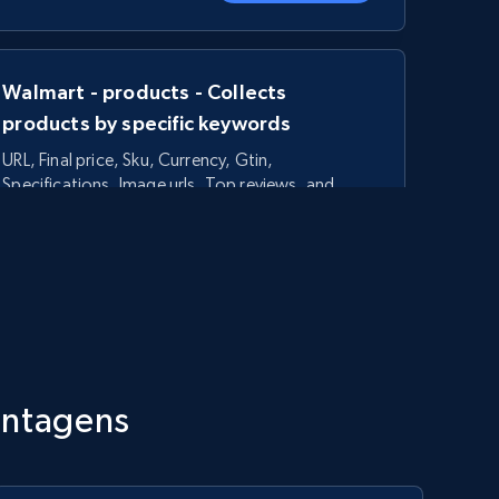
Walmart - products - Collects
products by specific keywords
URL, Final price, Sku, Currency, Gtin,
Specifications, Image urls, Top reviews, and
more.
5.6K+
875+
Comece agora
TikTok Shop - category
antagens
URL, Title, Available, Description, Currency, Initial
price, Final price, Discount percent, and more.