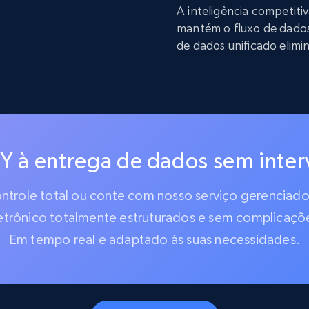
A inteligência competit
mantém o fluxo de dado
de dados unificado elimi
IY à entrega de dados sem inte
controle total ou conte com nosso serviço gerencia
etrônico totalmente estruturados e sem complicaçõ
Em tempo real e adaptado às suas necessidades.