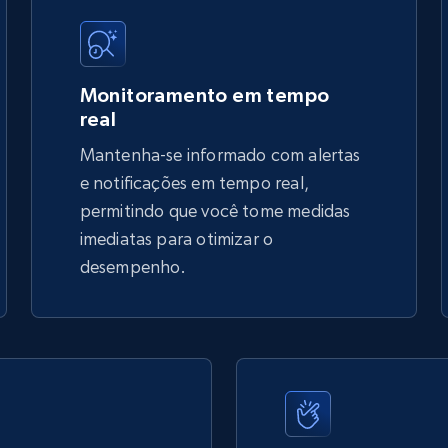
5.4K+
668+
Comece agora
Monitoramento em tempo
real
Mantenha-se informado com alertas
TikTok Shop - discover records by shop
e notificações em tempo real,
url
permitindo que você tome medidas
imediatas para otimizar o
URL, Title, Available, Description, Currency, Initial
price, Final price, Discount percent, and more.
desempenho.
5.4K+
668+
Comece agora
eBay - Gather data on products using
specified keywords