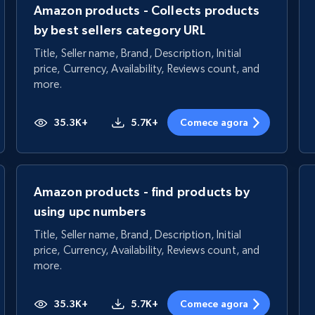
Amazon products - Collects products
by best sellers category URL
Title, Seller name, Brand, Description, Initial
price, Currency, Availability, Reviews count, and
more.
35.3K+
5.7K+
Comece agora
Amazon products - find products by
using upc numbers
Title, Seller name, Brand, Description, Initial
price, Currency, Availability, Reviews count, and
more.
35.3K+
5.7K+
Comece agora