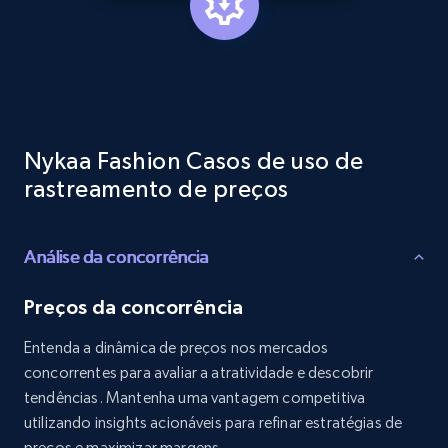
Reviews count shop, Reviews count item, Initial
price, and more.
1.9K+
322+
Comece agora
Nykaa Fashion Casos de uso de
Etsy - Collects data from shop's URL
rastreamento de preços
URL, Product id, Listing inventory id, Title, Rating,
Reviews count shop, Reviews count item, Initial
price, and more.
Análise da concorrência
Preços da concorrência
1.9K+
322+
Comece agora
Entenda a dinâmica de preços nos mercados
concorrentes para avaliar a atratividade e descobrir
tendências. Mantenha uma vantagem competitiva
Amazon products search
utilizando insights acionáveis para refinar estratégias de
Asin, URL, Name, Sponsored, Initial price, Final
preços e maximizar margens.