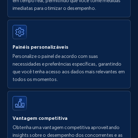
em tempo real, permitindo que você tome medidas
Amazon Reviews
imediatas para otimizar o desempenho.
URL, Product name, Product rating, Product
rating object, Product rating max, Rating,
Author name, Asin, and more.
Painéis personalizáveis
7.4K+
870+
Comece agora
Personalize o painel de acordo com suas
necessidades e preferências específicas, garantindo
que você tenha acesso aos dados mais relevantes em
Walmart - products
todos os momentos.
URL, Final price, Sku, Currency, Gtin,
Specifications, Image urls, Top reviews, and
more.
5.6K+
875+
Comece agora
Vantagem competitiva
Obtenha uma vantagem competitiva aproveitando
insights sobre o desempenho dos concorrentes e as