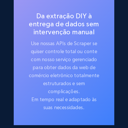
Da extração DIY à
entrega de dados sem
intervenção manual
Use nossas APIs de Scraper se
quiser controle total ou conte
com nosso serviço gerenciado
para obter dados da web de
comércio eletrônico totalmente
estruturados e sem
complicações.
Em tempo real e adaptado às
suas necessidades.