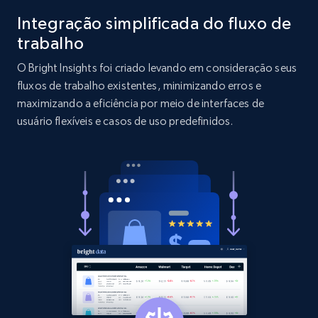
Integração simplificada do fluxo de
2.1K+
375+
Comece agora
trabalho
O Bright Insights foi criado levando em consideração seus
fluxos de trabalho existentes, minimizando erros e
Etsy
maximizando a eficiência por meio de interfaces de
usuário flexíveis e casos de uso predefinidos.
URL, Product id, Listing inventory id, Title, Rating,
Reviews count shop, Reviews count item, Initial
price, and more.
1.9K+
322+
Comece agora
Etsy - Collect data on products using
specified keywords
URL, Product id, Listing inventory id, Title, Rating,