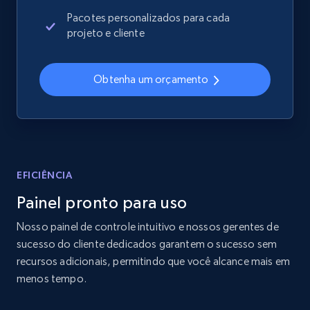
2.4K+
199+
Comece agora
Pacotes personalizados para cada
projeto e cliente
Home Depot US
Obtenha um orçamento
URL, Domain, Country code, Model number,
Sku, Product id, Product name, Manufacturer,
and more.
2.1K+
353+
Comece agora
EFICIÊNCIA
Painel pronto para uso
Nosso painel de controle intuitivo e nossos gerentes de
Home Depot US - Gather data on products
sucesso do cliente dedicados garantem o sucesso sem
using specified keywords
recursos adicionais, permitindo que você alcance mais em
URL, Domain, Country code, Model number,
menos tempo.
Sku, Product id, Product name, Manufacturer,
and more.