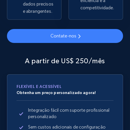
eficiência e a
dados precisos
competitividade.
e abrangentes.
Google Shopping
URL, Product id, Title, Product description,
Contate-nos
Rating, Reviews count, Images, Variations, and
more.
A partir de US$ 250/mês
2.4K+
199+
Comece agora
FLEXÍVEL E ACESSÍVEL
Google Shopping - collects products from
Obtenha um preço personalizado agora!
web using keywords
URL, Product id, Title, Product description,
Integração fácil com suporte profissional
Rating, Reviews count, Images, Variations, and
personalizado
more.
Sem custos adicionais de configuração