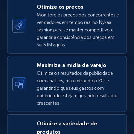
Otimize os preços
Monitore os preços dos concorrentes e
vendedores em tempo real no Nykaa
TikTok Shop - category
Fashion para se manter competitivo e
URL, Title, Available, Description, Currency, Initial
garantir a consistência dos preços em
price, Final price, Discount percent, and more.
suas listagens.
5.4K+
667+
Comece agora
Maximize a mídia de varejo
Otimize os resultados da publicidade
com análises, maximizando o ROI e
garantindo que seus gastos com
TikTok Shop - Collect TikTok shop products
publicidade estejam gerando resultados
by keywords search
crescentes.
URL, Title, Available, Description, Currency, Initial
price, Final price, Discount percent, and more.
Otimize a variedade de
5.4K+
667+
Comece agora
produtos