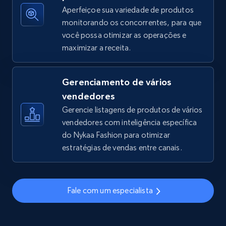
Aperfeiçoe sua variedade de produtos
monitorando os concorrentes, para que
você possa otimizar as operações e
TikTok Shop - discover records by shop url
maximizar a receita.
URL, Title, Available, Description, Currency, Initial
price, Final price, Discount percent, and more.
Gerenciamento de vários
5.4K+
667+
Comece agora
vendedores
Gerencie listagens de produtos de vários
vendedores com inteligência específica
do Nykaa Fashion para otimizar
Amazon sellers info
estratégias de vendas entre canais.
Seller id, URL, Seller name, Description, Detailed
info, Stars, Feedbacks, Return policy, and more.
Fale com um especialista
2.5K+
378+
Comece agora