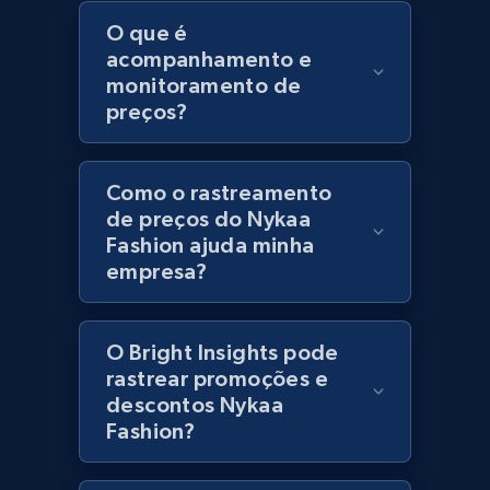
URL, Product id, Title, Product description,
O que é
Rating, Reviews count, Initial price, Discount,
acompanhamento e
and more.
monitoramento de
preços?
1.3K+
175+
Comece agora
Como o rastreamento
de preços do Nykaa
Zara - Products
Fashion ajuda minha
empresa?
Category id, Product id, Product name, Price,
Currency, Colour code, Colour, Description, and
more.
O Bright Insights pode
rastrear promoções e
1.2K+
208+
Comece agora
descontos Nykaa
Fashion?
Zara - Products - discovery by category url