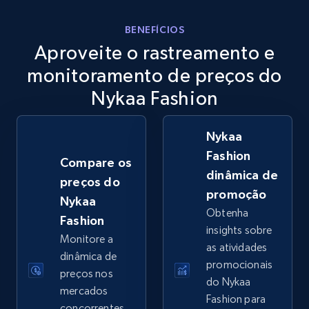
eBay
BENEFÍCIOS
Aproveite o rastreamento e
URL, Product id, Title, Seller name, Seller rating,
Seller reviews, Breadcrumbs, Root category, and
monitoramento de preços do
more.
Nykaa Fashion
2.5K+
359+
Comece agora
Nykaa
Fashion
Compare os
dinâmica de
preços do
eBay - Gather data on products using
promoção
Nykaa
specified keywords
Obtenha
Fashion
URL, Product id, Title, Seller name, Seller rating,
insights sobre
Monitore a
Seller reviews, Breadcrumbs, Root category, and
as atividades
more.
dinâmica de
promocionais
preços nos
do Nykaa
mercados
2.5K+
359+
Comece agora
Fashion para
concorrentes