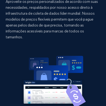
URL, Domain, Country code, Model number,
Aproveite os preços personalizados de acordo com suas
Sku, Product id, Product name, Manufacturer,
necessidades, respaldados por nosso acesso direto à
and more.
infraestrutura de coleta de dados líder mundial. Nossos
modelos de preços flexíveis permitem que você pague
2.1K+
353+
Comece agora
apenas pelos dados de que precisa, tornando as
informações acessíveis para marcas de todos os
tamanhos.
Home Depot US - Discovery products by
specific category URL
URL, Domain, Country code, Model number,
Sku, Product id, Product name, Manufacturer,
and more.
2.1K+
353+
Comece agora