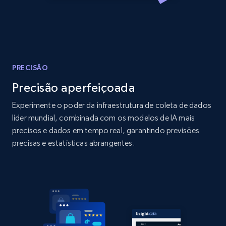
Amazon products global dataset
Title, Seller name, Brand, Description, Initial
price, Currency, Availability, Reviews count, and
more.
2.1K+
375+
Comece agora
PRECISÃO
Precisão aperfeiçoada
Experimente o poder da infraestrutura de coleta de dados
Amazon products global dataset - Collects
líder mundial, combinada com os modelos de IA mais
products by specific category URL
precisos e dados em tempo real, garantindo previsões
precisas e estatísticas abrangentes.
Title, Seller name, Brand, Description, Initial
price, Currency, Availability, Reviews count, and
more.
2.1K+
375+
Comece agora