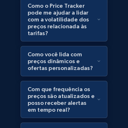
Como o Price Tracker
Category id, Product id, Product name, Price,
pode me ajudar a lidar
Currency, Colour code, Colour, Description, and
com a volatilidade dos
more.
preços relacionada às
tarifas?
1.2K+
208+
Comece agora
Como você lida com
preços dinâmicos e
Best Buy products
ofertas personalizadas?
URL, Product id, Title, Images, Final price,
Currency, Discount, Initial price, and more.
Com que frequência os
preços são atualizados e
1.1K+
149+
Comece agora
posso receber alertas
em tempo real?
Best Buy products - Collect data on