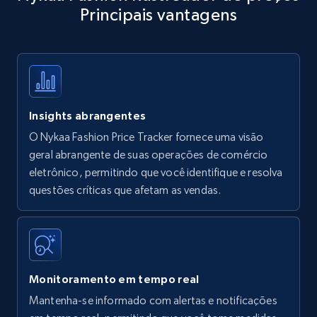
Principais vantagens
Title, Seller name, Brand, Description, Initial
price, Currency, Availability, Reviews count, and
more.
35.2K+
5.7K+
Comece agora
Insights abrangentes
O Nykaa Fashion Price Tracker fornece uma visão
Amazon products - find products by using
geral abrangente de suas operações de comércio
upc numbers
eletrônico, permitindo que você identifique e resolva
questões críticas que afetam as vendas.
Title, Seller name, Brand, Description, Initial
price, Currency, Availability, Reviews count, and
more.
35.2K+
5.7K+
Comece agora
Monitoramento em tempo real
Mantenha-se informado com alertas e notificações