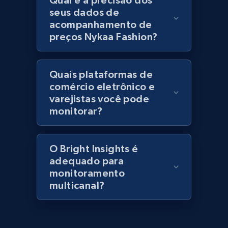
Qual é a precisão dos
specified keywords
seus dados de
acompanhamento de
URL, Domain, Marketplace pn, Sku, Other pn,
Model number, Gtin ean pn, Product name, and
preços Nykaa Fashion?
more.
Quais plataformas de
991+
162+
Comece agora
comércio eletrônico e
varejistas você pode
monitorar?
Lowes.com - Collect records by category
URL, Domain, Marketplace pn, Sku, Other pn,
O Bright Insights é
Model number, Gtin ean pn, Product name, and
adequado para
more.
monitoramento
multicanal?
991+
162+
Comece agora