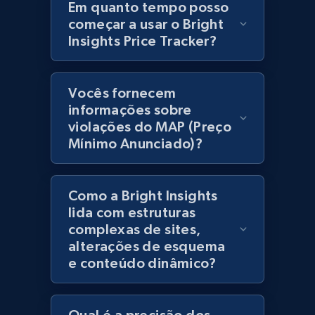
products using specified keywords
Em quanto tempo posso
começar a usar o Bright
URL, Product id, Title, Images, Final price,
Insights Price Tracker?
Currency, Discount, Initial price, and more.
1.1K+
149+
Comece agora
Vocês fornecem
informações sobre
violações do MAP (Preço
Mínimo Anunciado)?
Lowes.com
URL, Domain, Marketplace pn, Sku, Other pn,
Model number, Gtin ean pn, Product name, and
Como a Bright Insights
more.
lida com estruturas
complexas de sites,
991+
162+
Comece agora
alterações de esquema
e conteúdo dinâmico?
Lowes.com - Gather data on products using