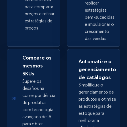
replicar
para comparar
estratégias
preços e refinar
bem-sucedidas
eBay - Collect products from shops on eBay
estratégias de
e impulsionar o
preços.
URL, Product id, Title, Seller name, Seller rating,
crescimento
Seller reviews, Breadcrumbs, Root category, and
das vendas.
more.
Compare os
2.5K+
359+
Comece agora
Automatize o
mesmos
gerenciamento
SKUs
de catálogos
Supere os
Simplifique o
eBay - Collect records by category
desafios na
gerenciamento de
URL, Product id, Title, Seller name, Seller rating,
correspondência
produtos e otimize
Seller reviews, Breadcrumbs, Root category, and
de produtos
as estratégias de
more.
com tecnologia
estoque para
avançada de IA
melhorar a
2.5K+
359+
Comece agora
para obter