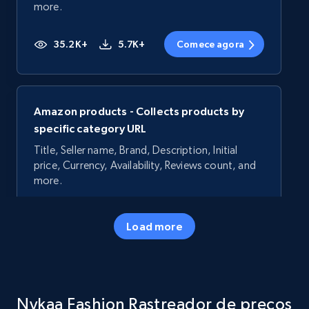
more.
35.2K+
5.7K+
Comece agora
Amazon products - Collects products by
specific category URL
Title, Seller name, Brand, Description, Initial
price, Currency, Availability, Reviews count, and
more.
35.2K+
5.7K+
Comece agora
Load more
Amazon products - Collects products by
Nykaa Fashion Rastreador de preços
specific keywords