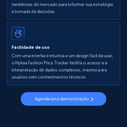
tendências do mercado para informar sua estratégia
Walmart - products - Find new products by
e tomada de decisões.
using specific category URL
URL, Final price, Sku, Currency, Gtin,
Specifications, Image urls, Top reviews, and
more.
Facilidade de uso
5.6K+
875+
Comece agora
Com uma interface intuitiva e um design fácil de usar,
o Nykaa Fashion Price Tracker facilita o acesso e a
interpretação de dados complexos, mesmo para
usuários sem conhecimentos técnicos.
Walmart - products - Collects products by
specific keywords
URL, Final price, Sku, Currency, Gtin,
Agende uma demonstração
Specifications, Image urls, Top reviews, and
more.
5.6K+
875+
Comece agora