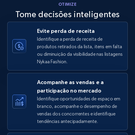
OTIMIZE
Tome decisões inteligentes
Walmart - products - Discover products by
Evite perda de receita
using sku numbers
Identifique a perda de receita de
URL, Final price, Sku, Currency, Gtin,
produtos retirados da lista, itens em falta
Specifications, Image urls, Top reviews, and
ou diminuição da visibilidade nas listagens
more.
Nykaa Fashion.
5.6K+
875+
Comece agora
Acompanhe as vendas e a
participação no mercado
Identifique oportunidades de espaço em
TikTok Shop
branco, acompanhe o desempenho de
URL, Title, Available, Description, Currency, Initial
vendas dos concorrentes e identifique
price, Final price, Discount percent, and more.
tendências antecipadamente.
5.4K+
667+
Comece agora