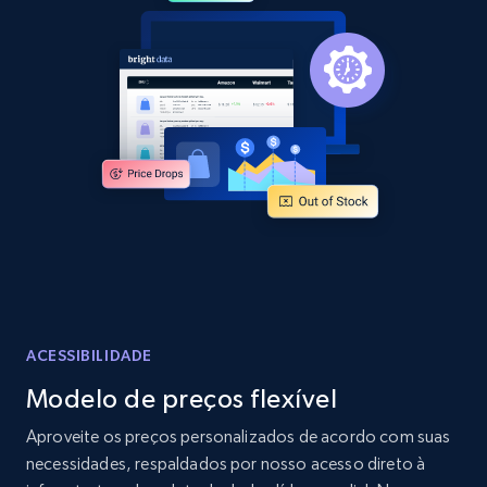
2.1K+
353+
Comece agora
Home Depot US - Discover products by
specified URL
URL, Domain, Country code, Model number,
Sku, Product id, Product name, Manufacturer,
and more.
2.1K+
353+
Comece agora
ACESSIBILIDADE
Modelo de preços flexível
Home Depot US - Discover products by
Aproveite os preços personalizados de acordo com suas
specified UPC
necessidades, respaldados por nosso acesso direto à