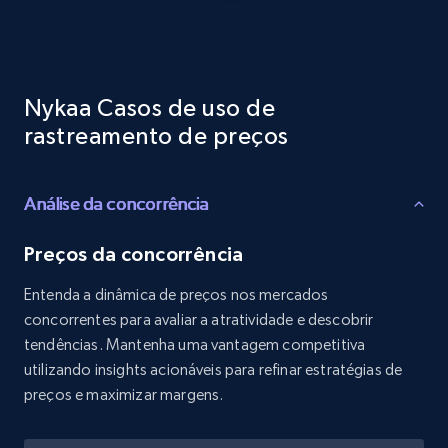
Reviews count shop, Reviews count item, Initial
price, and more.
1.9K+
322+
Comece agora
Nykaa Casos de uso de
rastreamento de preços
Etsy - Collects data from shop's URL
Análise da concorrência
URL, Product id, Listing inventory id, Title, Rating,
Reviews count shop, Reviews count item, Initial
price, and more.
Preços da concorrência
Entenda a dinâmica de preços nos mercados
1.9K+
322+
Comece agora
concorrentes para avaliar a atratividade e descobrir
tendências. Mantenha uma vantagem competitiva
utilizando insights acionáveis para refinar estratégias de
preços e maximizar margens.
Amazon products search
Asin, URL, Name, Sponsored, Initial price, Final