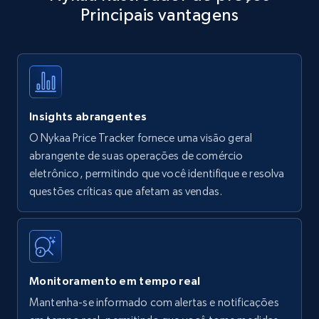
Principais vantagens
Title, Seller name, Brand, Description, Initial
price, Currency, Availability, Reviews count, and
more.
35.2K+
5.7K+
Comece agora
Insights abrangentes
O Nykaa Price Tracker fornece uma visão geral
Amazon products - find products by using
abrangente de suas operações de comércio
upc numbers
eletrônico, permitindo que você identifique e resolva
questões críticas que afetam as vendas.
Title, Seller name, Brand, Description, Initial
price, Currency, Availability, Reviews count, and
more.
35.2K+
5.7K+
Comece agora
Monitoramento em tempo real
Mantenha-se informado com alertas e notificações