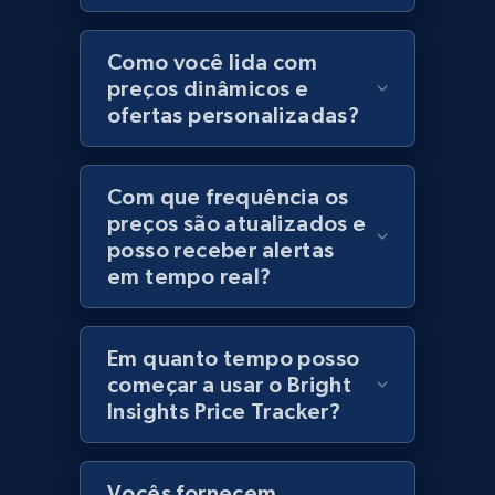
Category id, Product id, Product name, Price,
Currency, Colour code, Colour, Description, and
Como você lida com
more.
preços dinâmicos e
ofertas personalizadas?
1.2K+
208+
Comece agora
Com que frequência os
preços são atualizados e
posso receber alertas
Best Buy products
em tempo real?
URL, Product id, Title, Images, Final price,
Currency, Discount, Initial price, and more.
Em quanto tempo posso
1.1K+
149+
Comece agora
começar a usar o Bright
Insights Price Tracker?
Best Buy products - Collect data on
Vocês fornecem