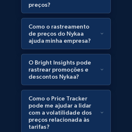
preços?
URL, Product id, Title, Product description,
Rating, Reviews count, Initial price, Discount,
and more.
Como o rastreamento
de preços do Nykaa
1.3K+
175+
Comece agora
ajuda minha empresa?
O Bright Insights pode
Zara - Products
rastrear promoções e
Category id, Product id, Product name, Price,
descontos Nykaa?
Currency, Colour code, Colour, Description, and
more.
Como o Price Tracker
1.2K+
208+
Comece agora
pode me ajudar a lidar
com a volatilidade dos
preços relacionada às
tarifas?
Zara - Products - discovery by category url