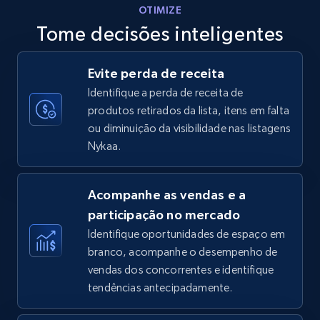
OTIMIZE
Tome decisões inteligentes
Walmart - products - Discover products by
Evite perda de receita
using sku numbers
Identifique a perda de receita de
URL, Final price, Sku, Currency, Gtin,
produtos retirados da lista, itens em falta
Specifications, Image urls, Top reviews, and
ou diminuição da visibilidade nas listagens
more.
Nykaa.
5.6K+
875+
Comece agora
Acompanhe as vendas e a
participação no mercado
Identifique oportunidades de espaço em
TikTok Shop
branco, acompanhe o desempenho de
URL, Title, Available, Description, Currency, Initial
vendas dos concorrentes e identifique
price, Final price, Discount percent, and more.
tendências antecipadamente.
5.4K+
667+
Comece agora