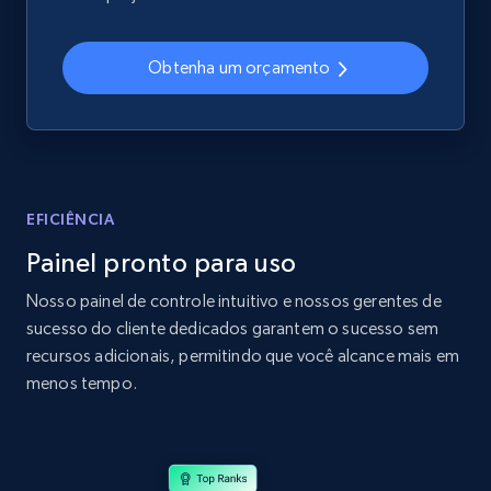
2.4K+
199+
Comece agora
Obtenha um orçamento
Home Depot US
URL, Domain, Country code, Model number,
Sku, Product id, Product name, Manufacturer,
and more.
EFICIÊNCIA
Painel pronto para uso
2.1K+
353+
Comece agora
Nosso painel de controle intuitivo e nossos gerentes de
sucesso do cliente dedicados garantem o sucesso sem
recursos adicionais, permitindo que você alcance mais em
Home Depot US - Gather data on products
menos tempo.
using specified keywords
URL, Domain, Country code, Model number,
Sku, Product id, Product name, Manufacturer,
and more.