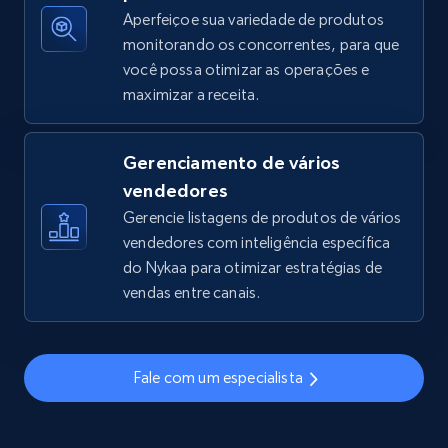
Aperfeiçoe sua variedade de produtos
monitorando os concorrentes, para que
você possa otimizar as operações e
TikTok Shop - discover records by shop url
maximizar a receita.
URL, Title, Available, Description, Currency, Initial
price, Final price, Discount percent, and more.
Gerenciamento de vários
5.4K+
667+
Comece agora
vendedores
Gerencie listagens de produtos de vários
vendedores com inteligência específica
do Nykaa para otimizar estratégias de
Amazon sellers info
vendas entre canais.
Seller id, URL, Seller name, Description, Detailed
info, Stars, Feedbacks, Return policy, and more.
Fale com um especialista
2.5K+
378+
Comece agora