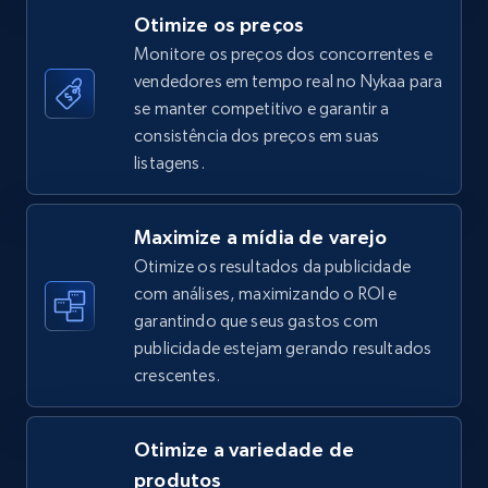
Otimize os preços
Monitore os preços dos concorrentes e
vendedores em tempo real no Nykaa para
TikTok Shop - category
se manter competitivo e garantir a
URL, Title, Available, Description, Currency, Initial
consistência dos preços em suas
price, Final price, Discount percent, and more.
listagens.
5.4K+
667+
Comece agora
Maximize a mídia de varejo
Otimize os resultados da publicidade
com análises, maximizando o ROI e
garantindo que seus gastos com
TikTok Shop - Collect TikTok shop products
publicidade estejam gerando resultados
by keywords search
crescentes.
URL, Title, Available, Description, Currency, Initial
price, Final price, Discount percent, and more.
Otimize a variedade de
5.4K+
667+
Comece agora
produtos