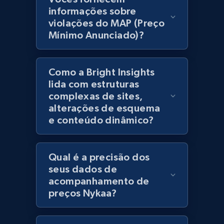
products using specified keywords
informações sobre
URL, Product id, Title, Images, Final price,
violações do MAP (Preço
Currency, Discount, Initial price, and more.
Mínimo Anunciado)?
1.1K+
149+
Comece agora
Como a Bright Insights
lida com estruturas
complexas de sites,
Lowes.com
alterações de esquema
e conteúdo dinâmico?
URL, Domain, Marketplace pn, Sku, Other pn,
Model number, Gtin ean pn, Product name, and
more.
Qual é a precisão dos
seus dados de
991+
162+
Comece agora
acompanhamento de
preços Nykaa?
Lowes.com - Gather data on products using