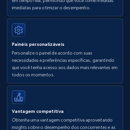
em tempo real, permitindo que você tome medidas
Amazon Reviews
imediatas para otimizar o desempenho.
URL, Product name, Product rating, Product
rating object, Product rating max, Rating,
Author name, Asin, and more.
Painéis personalizáveis
7.4K+
870+
Comece agora
Personalize o painel de acordo com suas
necessidades e preferências específicas, garantindo
que você tenha acesso aos dados mais relevantes em
Walmart - products
todos os momentos.
URL, Final price, Sku, Currency, Gtin,
Specifications, Image urls, Top reviews, and
more.
5.6K+
875+
Comece agora
Vantagem competitiva
Obtenha uma vantagem competitiva aproveitando
insights sobre o desempenho dos concorrentes e as