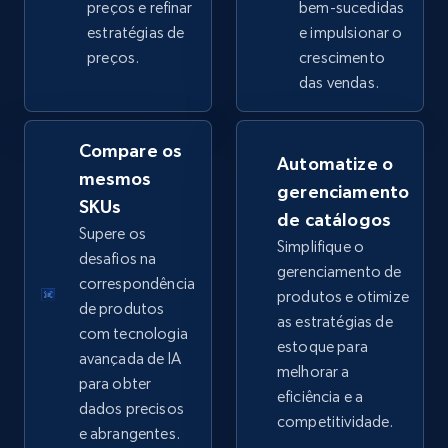
preços e refinar
bem-sucedidas
estratégias de
e impulsionar o
preços.
crescimento
eBay - Collect products from shops on eBay
das vendas.
URL, Product id, Title, Seller name, Seller rating,
Seller reviews, Breadcrumbs, Root category, and
more.
Compare os
Automatize o
mesmos
gerenciamento
2.5K+
359+
Comece agora
SKUs
de catálogos
Supere os
Simplifique o
desafios na
gerenciamento de
correspondência
produtos e otimize
eBay - Collect records by category
de produtos
as estratégias de
URL, Product id, Title, Seller name, Seller rating,
com tecnologia
estoque para
Seller reviews, Breadcrumbs, Root category, and
avançada de IA
melhorar a
more.
para obter
eficiência e a
dados precisos
competitividade.
2.5K+
359+
Comece agora
e abrangentes.