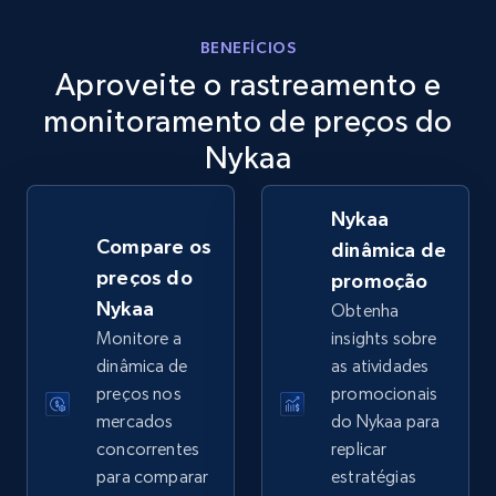
eBay
BENEFÍCIOS
Aproveite o rastreamento e
URL, Product id, Title, Seller name, Seller rating,
Seller reviews, Breadcrumbs, Root category, and
monitoramento de preços do
more.
Nykaa
2.5K+
359+
Comece agora
Nykaa
Compare os
dinâmica de
preços do
promoção
eBay - Gather data on products using
Nykaa
Obtenha
specified keywords
Monitore a
insights sobre
URL, Product id, Title, Seller name, Seller rating,
dinâmica de
as atividades
Seller reviews, Breadcrumbs, Root category, and
preços nos
promocionais
more.
mercados
do Nykaa para
concorrentes
replicar
2.5K+
359+
Comece agora
para comparar
estratégias