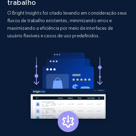
trabalho
O Bright Insights foi criado levando em consideração seus
2.1K+
375+
Comece agora
fluxos de trabalho existentes, minimizando erros e
maximizando a eficiência por meio de interfaces de
usuário flexíveis e casos de uso predefinidos.
Etsy
URL, Product id, Listing inventory id, Title, Rating,
Reviews count shop, Reviews count item, Initial
price, and more.
1.9K+
322+
Comece agora
Etsy - Collect data on products using
specified keywords
URL, Product id, Listing inventory id, Title, Rating,