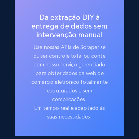
Da extração DIY à
entrega de dados sem
intervenção manual
Use nossas APIs de Scraper se
quiser controle total ou conte
com nosso serviço gerenciado
para obter dados da web de
comércio eletrônico totalmente
estruturados e sem
complicações.
Em tempo real e adaptado às
suas necessidades.