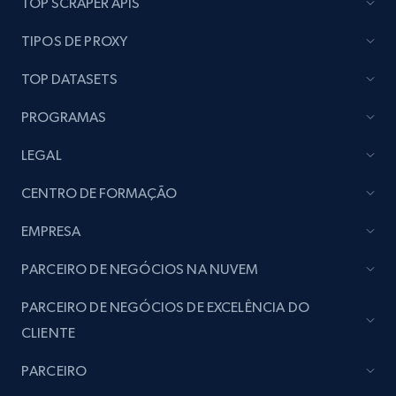
TOP SCRAPER APIS
Lazada - Products
TIPOS DE PROXY
URL, Title, Rating, Reviews, Initial price, Final
price, Currency, Stock, and more.
TOP DATASETS
PROGRAMAS
988+
160+
Comece agora
LEGAL
CENTRO DE FORMAÇÃO
Lazada - Products - Discover products by
keyword
EMPRESA
URL, Title, Rating, Reviews, Initial price, Final
PARCEIRO DE NEGÓCIOS NA NUVEM
price, Currency, Stock, and more.
PARCEIRO DE NEGÓCIOS DE EXCELÊNCIA DO
988+
160+
Comece agora
CLIENTE
PARCEIRO