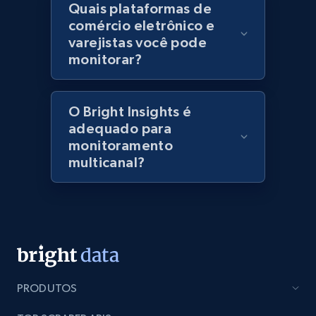
Quais plataformas de
specified keywords
comércio eletrônico e
URL, Domain, Marketplace pn, Sku, Other pn,
varejistas você pode
Model number, Gtin ean pn, Product name, and
monitorar?
more.
991+
162+
Comece agora
O Bright Insights é
adequado para
monitoramento
multicanal?
Lowes.com - Collect records by category
URL, Domain, Marketplace pn, Sku, Other pn,
Model number, Gtin ean pn, Product name, and
more.
991+
162+
Comece agora
PRODUTOS