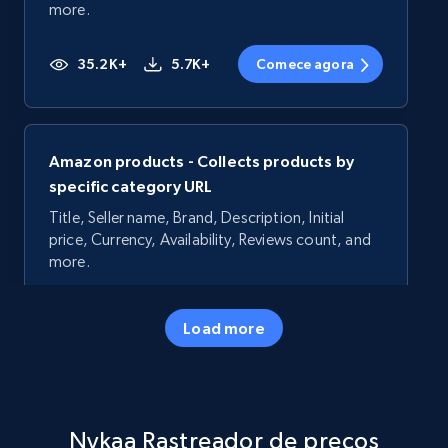
more.
35.2K+
5.7K+
Comece agora
Amazon products - Collects products by
specific category URL
Title, Seller name, Brand, Description, Initial
price, Currency, Availability, Reviews count, and
more.
35.2K+
5.7K+
Comece agora
Load more
Amazon products - Collects products by
Nykaa Rastreador de preços
specific keywords