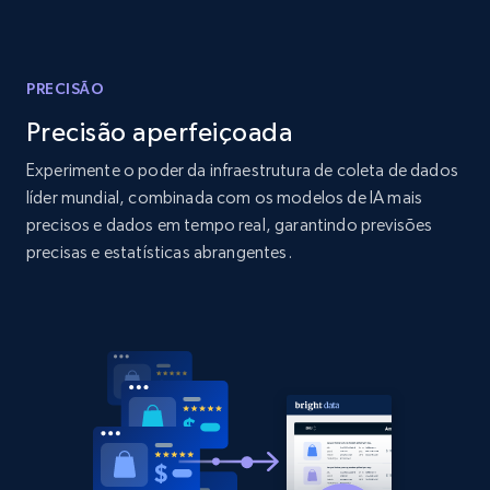
Amazon products global dataset
Title, Seller name, Brand, Description, Initial
price, Currency, Availability, Reviews count, and
more.
PRECISÃO
Precisão aperfeiçoada
2.1K+
375+
Comece agora
Experimente o poder da infraestrutura de coleta de dados
líder mundial, combinada com os modelos de IA mais
precisos e dados em tempo real, garantindo previsões
Amazon products global dataset - Collects
precisas e estatísticas abrangentes.
products by specific category URL
Title, Seller name, Brand, Description, Initial
price, Currency, Availability, Reviews count, and
more.
2.1K+
375+
Comece agora