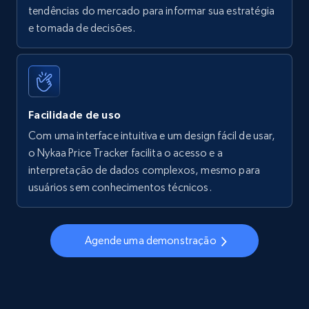
tendências do mercado para informar sua estratégia
Walmart - products - Find new products by
e tomada de decisões.
using specific category URL
URL, Final price, Sku, Currency, Gtin,
Specifications, Image urls, Top reviews, and
more.
Facilidade de uso
5.6K+
875+
Comece agora
Com uma interface intuitiva e um design fácil de usar,
o Nykaa Price Tracker facilita o acesso e a
interpretação de dados complexos, mesmo para
usuários sem conhecimentos técnicos.
Walmart - products - Collects products by
specific keywords
URL, Final price, Sku, Currency, Gtin,
Agende uma demonstração
Specifications, Image urls, Top reviews, and
more.
5.6K+
875+
Comece agora