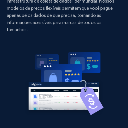
URL, Domain, Country code, Model number,
infraestrutura de coleta de dados líder mundial. Nossos
Sku, Product id, Product name, Manufacturer,
modelos de preços flexíveis permitem que você pague
and more.
apenas pelos dados de que precisa, tornando as
informações acessíveis para marcas de todos os
2.1K+
353+
Comece agora
tamanhos.
Home Depot US - Discovery products by
specific category URL
URL, Domain, Country code, Model number,
Sku, Product id, Product name, Manufacturer,
and more.
2.1K+
353+
Comece agora