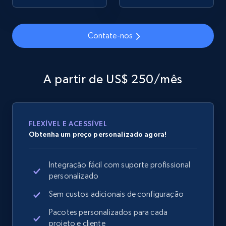
Contate-nos
Google Shopping
URL, Product id, Title, Product description,
Rating, Reviews count, Images, Variations, and
A partir de US$ 250/mês
more.
2.4K+
199+
Comece agora
FLEXÍVEL E ACESSÍVEL
Obtenha um preço personalizado agora!
Google Shopping - collects products from
Integração fácil com suporte profissional
web using keywords
personalizado
URL, Product id, Title, Product description,
Rating, Reviews count, Images, Variations, and
Sem custos adicionais de configuração
more.
Pacotes personalizados para cada
projeto e cliente