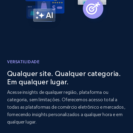
Amazon products global dataset -
Collecting products by keyword search
Title, Seller name, Brand, Description, Initial
price, Currency, Availability, Reviews count, and
more.
2.1K+
375+
Comece agora
VERSATILIDADE
Qualquer site. Qualquer categoria.
Em qualquer lugar.
Amazon products global dataset - Collects
products by best sellers category URL
Acesse insights de qualquer região, plataforma ou
categoria, sem limitações. Oferecemos acesso total a
Title, Seller name, Brand, Description, Initial
todas as plataformas de comércio eletrônico e mercados,
price, Currency, Availability, Reviews count, and
more.
fornecendo insights personalizados a qualquer hora e em
qualquer lugar.
2.1K+
375+
Comece agora