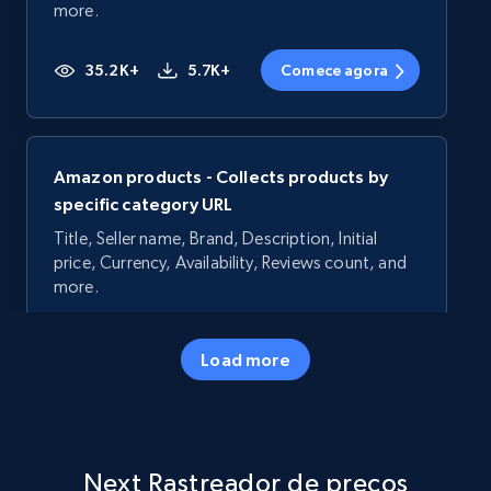
more.
35.2K+
5.7K+
Comece agora
Amazon products - Collects products by
specific category URL
Title, Seller name, Brand, Description, Initial
price, Currency, Availability, Reviews count, and
more.
35.2K+
5.7K+
Comece agora
Load more
Amazon products - Collects products by
Next Rastreador de preços
specific keywords