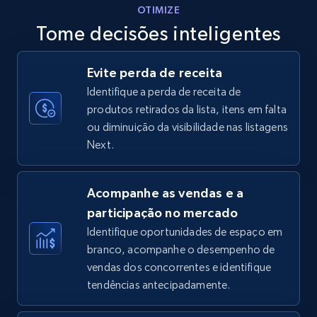
OTIMIZE
Tome decisões inteligentes
Walmart - products - Discover products by
Evite perda de receita
using sku numbers
Identifique a perda de receita de
URL, Final price, Sku, Currency, Gtin,
produtos retirados da lista, itens em falta
Specifications, Image urls, Top reviews, and
ou diminuição da visibilidade nas listagens
more.
Next.
5.6K+
875+
Comece agora
Acompanhe as vendas e a
participação no mercado
Identifique oportunidades de espaço em
TikTok Shop
branco, acompanhe o desempenho de
URL, Title, Available, Description, Currency, Initial
vendas dos concorrentes e identifique
price, Final price, Discount percent, and more.
tendências antecipadamente.
5.4K+
667+
Comece agora