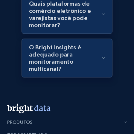
Quais plataformas de
specified keywords
comércio eletrônico e
URL, Domain, Marketplace pn, Sku, Other pn,
varejistas você pode
Model number, Gtin ean pn, Product name, and
monitorar?
more.
991+
162+
Comece agora
O Bright Insights é
adequado para
monitoramento
multicanal?
Lowes.com - Collect records by category
URL, Domain, Marketplace pn, Sku, Other pn,
Model number, Gtin ean pn, Product name, and
more.
991+
162+
Comece agora
PRODUTOS