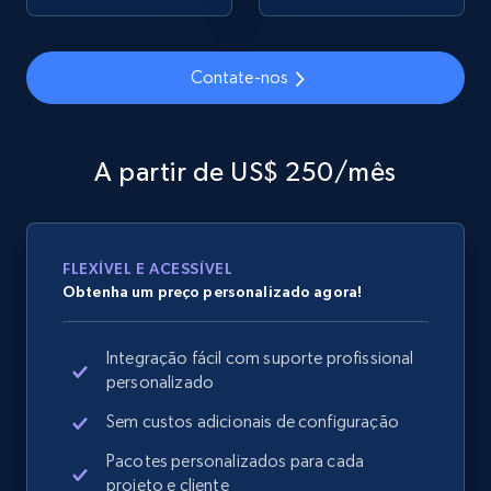
Contate-nos
Google Shopping
URL, Product id, Title, Product description,
Rating, Reviews count, Images, Variations, and
A partir de US$ 250/mês
more.
2.4K+
199+
Comece agora
FLEXÍVEL E ACESSÍVEL
Obtenha um preço personalizado agora!
Google Shopping - collects products from
Integração fácil com suporte profissional
web using keywords
personalizado
URL, Product id, Title, Product description,
Rating, Reviews count, Images, Variations, and
Sem custos adicionais de configuração
more.
Pacotes personalizados para cada
projeto e cliente