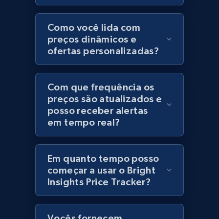
Category id, Product id, Product name, Price,
Currency, Colour code, Colour, Description, and
Como você lida com
more.
preços dinâmicos e
ofertas personalizadas?
1.2K+
208+
Comece agora
Com que frequência os
preços são atualizados e
posso receber alertas
Best Buy products
em tempo real?
URL, Product id, Title, Images, Final price,
Currency, Discount, Initial price, and more.
Em quanto tempo posso
1.1K+
149+
Comece agora
começar a usar o Bright
Insights Price Tracker?
Best Buy products - Collect data on
Vocês fornecem