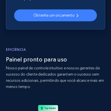
2.4K+
199+
Comece agora
Obtenha um orçamento
Amazon products global dataset
Title, Seller name, Brand, Description, Initial
price, Currency, Availability, Reviews count, and
more.
EFICIÊNCIA
Painel pronto para uso
2.1K+
375+
Comece agora
Nosso painel de controle intuitivo e nossos gerentes de
sucesso do cliente dedicados garantem o sucesso sem
recursos adicionais, permitindo que você alcance mais em
Amazon products global dataset - Collects
menos tempo.
products by specific category URL
Title, Seller name, Brand, Description, Initial
price, Currency, Availability, Reviews count, and
more.