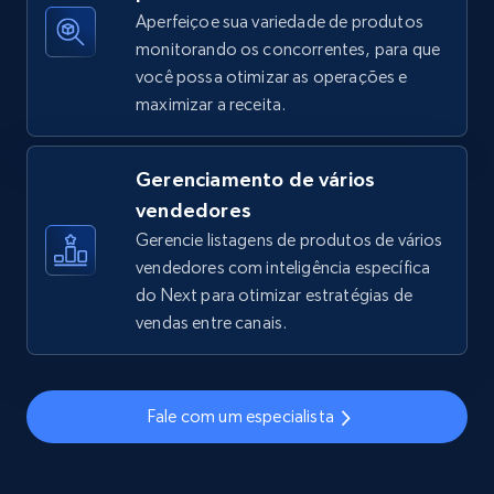
Aperfeiçoe sua variedade de produtos
monitorando os concorrentes, para que
você possa otimizar as operações e
TikTok Shop - discover records by shop url
maximizar a receita.
URL, Title, Available, Description, Currency, Initial
price, Final price, Discount percent, and more.
Gerenciamento de vários
5.4K+
667+
Comece agora
vendedores
Gerencie listagens de produtos de vários
vendedores com inteligência específica
do Next para otimizar estratégias de
Amazon sellers info
vendas entre canais.
Seller id, URL, Seller name, Description, Detailed
info, Stars, Feedbacks, Return policy, and more.
Fale com um especialista
2.5K+
378+
Comece agora