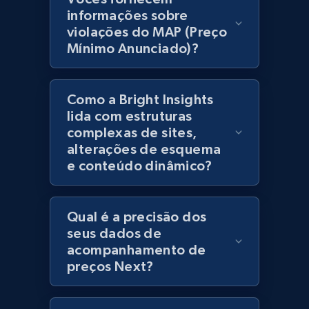
products using specified keywords
informações sobre
URL, Product id, Title, Images, Final price,
violações do MAP (Preço
Currency, Discount, Initial price, and more.
Mínimo Anunciado)?
1.1K+
149+
Comece agora
Como a Bright Insights
lida com estruturas
complexas de sites,
Lowes.com
alterações de esquema
e conteúdo dinâmico?
URL, Domain, Marketplace pn, Sku, Other pn,
Model number, Gtin ean pn, Product name, and
more.
Qual é a precisão dos
seus dados de
991+
162+
Comece agora
acompanhamento de
preços Next?
Lowes.com - Gather data on products using