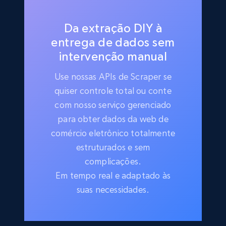
Da extração DIY à
entrega de dados sem
intervenção manual
Use nossas APIs de Scraper se
quiser controle total ou conte
com nosso serviço gerenciado
para obter dados da web de
comércio eletrônico totalmente
estruturados e sem
complicações.
Em tempo real e adaptado às
suas necessidades.