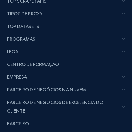
TOP SCRAPER APIS
Lazada - Products
TIPOS DE PROXY
URL, Title, Rating, Reviews, Initial price, Final
price, Currency, Stock, and more.
TOP DATASETS
PROGRAMAS
988+
160+
Comece agora
LEGAL
CENTRO DE FORMAÇÃO
Lazada - Products - Discover products by
keyword
EMPRESA
URL, Title, Rating, Reviews, Initial price, Final
PARCEIRO DE NEGÓCIOS NA NUVEM
price, Currency, Stock, and more.
PARCEIRO DE NEGÓCIOS DE EXCELÊNCIA DO
988+
160+
Comece agora
CLIENTE
PARCEIRO