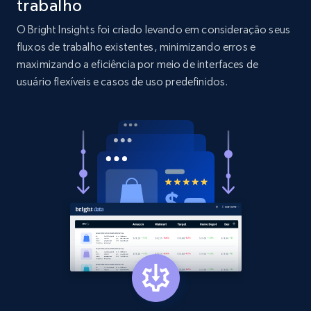
trabalho
O Bright Insights foi criado levando em consideração seus
2.1K+
353+
Comece agora
fluxos de trabalho existentes, minimizando erros e
maximizando a eficiência por meio de interfaces de
usuário flexíveis e casos de uso predefinidos.
Etsy
URL, Product id, Listing inventory id, Title, Rating,
Reviews count shop, Reviews count item, Initial
price, and more.
1.9K+
322+
Comece agora
Etsy - Collect data on products using
specified keywords
URL, Product id, Listing inventory id, Title, Rating,