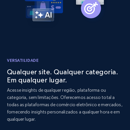
Home Depot US - Gather data on products
using specified keywords
URL, Domain, Country code, Model number,
Sku, Product id, Product name, Manufacturer,
and more.
2.1K+
353+
Comece agora
VERSATILIDADE
Qualquer site. Qualquer categoria.
Em qualquer lugar.
Home Depot US - Discover products by
specified URL
Acesse insights de qualquer região, plataforma ou
categoria, sem limitações. Oferecemos acesso total a
URL, Domain, Country code, Model number,
todas as plataformas de comércio eletrônico e mercados,
Sku, Product id, Product name, Manufacturer,
and more.
fornecendo insights personalizados a qualquer hora e em
qualquer lugar.
2.1K+
353+
Comece agora