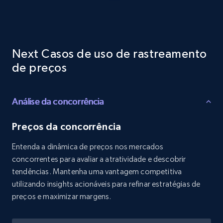
Reviews count shop, Reviews count item, Initial
price, and more.
1.9K+
322+
Comece agora
Next Casos de uso de rastreamento
de preços
Etsy - Collects data from shop's URL
Análise da concorrência
URL, Product id, Listing inventory id, Title, Rating,
Reviews count shop, Reviews count item, Initial
price, and more.
Preços da concorrência
Entenda a dinâmica de preços nos mercados
1.9K+
322+
Comece agora
concorrentes para avaliar a atratividade e descobrir
tendências. Mantenha uma vantagem competitiva
utilizando insights acionáveis para refinar estratégias de
preços e maximizar margens.
Amazon products search
Asin, URL, Name, Sponsored, Initial price, Final