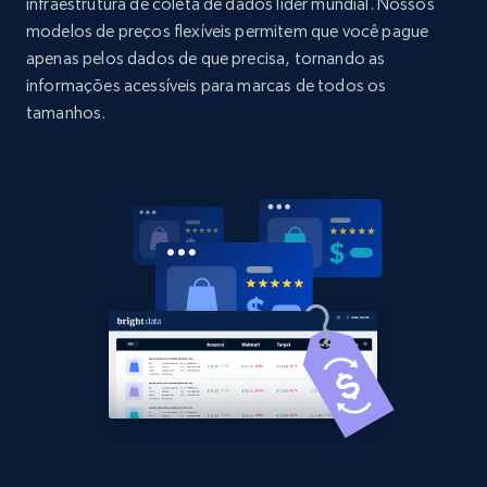
Title, Seller name, Brand, Description, Initial
infraestrutura de coleta de dados líder mundial. Nossos
price, Currency, Availability, Reviews count, and
modelos de preços flexíveis permitem que você pague
more.
apenas pelos dados de que precisa, tornando as
informações acessíveis para marcas de todos os
2.1K+
375+
Comece agora
tamanhos.
Amazon products global dataset - Collect
Amazon products by seller URL
Title, Seller name, Brand, Description, Initial
price, Currency, Availability, Reviews count, and
more.
2.1K+
375+
Comece agora