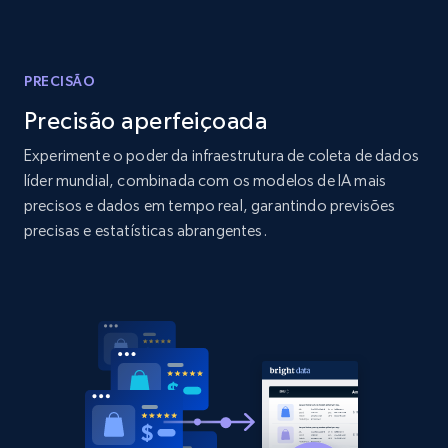
Amazon products global dataset - Collect
products from Brands URLs
Title, Seller name, Brand, Description, Initial
price, Currency, Availability, Reviews count, and
PRECISÃO
more.
Precisão aperfeiçoada
Experimente o poder da infraestrutura de coleta de dados
2.1K+
375+
Comece agora
líder mundial, combinada com os modelos de IA mais
precisos e dados em tempo real, garantindo previsões
precisas e estatísticas abrangentes.
Home Depot US
URL, Domain, Country code, Model number,
Sku, Product id, Product name, Manufacturer,
and more.
2.1K+
353+
Comece agora