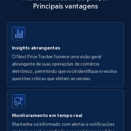
Principais vantagens
Title, Seller name, Brand, Description, Initial
price, Currency, Availability, Reviews count, and
more.
35.2K+
5.7K+
Comece agora
Insights abrangentes
O Next Price Tracker fornece uma visão geral
Amazon products - find products by using
abrangente de suas operações de comércio
upc numbers
eletrônico, permitindo que você identifique e resolva
questões críticas que afetam as vendas.
Title, Seller name, Brand, Description, Initial
price, Currency, Availability, Reviews count, and
more.
35.2K+
5.7K+
Comece agora
Monitoramento em tempo real
Mantenha-se informado com alertas e notificações