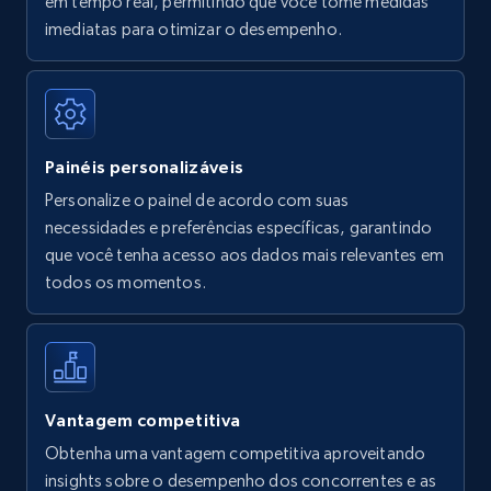
em tempo real, permitindo que você tome medidas
Amazon Reviews
imediatas para otimizar o desempenho.
URL, Product name, Product rating, Product
rating object, Product rating max, Rating,
Author name, Asin, and more.
Painéis personalizáveis
7.4K+
870+
Comece agora
Personalize o painel de acordo com suas
necessidades e preferências específicas, garantindo
que você tenha acesso aos dados mais relevantes em
Walmart - products
todos os momentos.
URL, Final price, Sku, Currency, Gtin,
Specifications, Image urls, Top reviews, and
more.
5.6K+
875+
Comece agora
Vantagem competitiva
Obtenha uma vantagem competitiva aproveitando
insights sobre o desempenho dos concorrentes e as