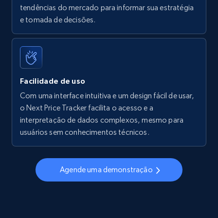
tendências do mercado para informar sua estratégia
Walmart - products - Find new products by
e tomada de decisões.
using specific category URL
URL, Final price, Sku, Currency, Gtin,
Specifications, Image urls, Top reviews, and
more.
Facilidade de uso
5.6K+
875+
Comece agora
Com uma interface intuitiva e um design fácil de usar,
o Next Price Tracker facilita o acesso e a
interpretação de dados complexos, mesmo para
usuários sem conhecimentos técnicos.
Walmart - products - Collects products by
specific keywords
URL, Final price, Sku, Currency, Gtin,
Agende uma demonstração
Specifications, Image urls, Top reviews, and
more.
5.6K+
875+
Comece agora