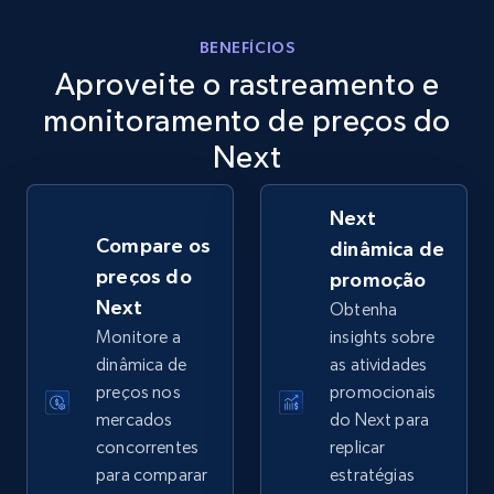
eBay
BENEFÍCIOS
Aproveite o rastreamento e
URL, Product id, Title, Seller name, Seller rating,
Seller reviews, Breadcrumbs, Root category, and
monitoramento de preços do
more.
Next
2.5K+
359+
Comece agora
Next
Compare os
dinâmica de
preços do
promoção
eBay - Gather data on products using
Next
Obtenha
specified keywords
Monitore a
insights sobre
URL, Product id, Title, Seller name, Seller rating,
dinâmica de
as atividades
Seller reviews, Breadcrumbs, Root category, and
preços nos
promocionais
more.
mercados
do Next para
concorrentes
replicar
2.5K+
359+
Comece agora
para comparar
estratégias