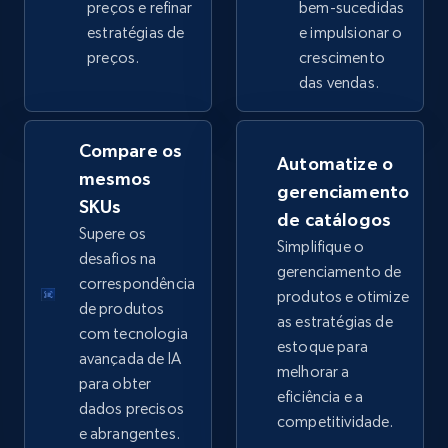
preços e refinar
bem-sucedidas
estratégias de
e impulsionar o
preços.
crescimento
eBay - Collect products from shops on eBay
das vendas.
URL, Product id, Title, Seller name, Seller rating,
Seller reviews, Breadcrumbs, Root category, and
more.
Compare os
Automatize o
mesmos
gerenciamento
2.5K+
359+
Comece agora
SKUs
de catálogos
Supere os
Simplifique o
desafios na
gerenciamento de
correspondência
produtos e otimize
eBay - Collect records by category
de produtos
as estratégias de
URL, Product id, Title, Seller name, Seller rating,
com tecnologia
estoque para
Seller reviews, Breadcrumbs, Root category, and
avançada de IA
melhorar a
more.
para obter
eficiência e a
dados precisos
competitividade.
2.5K+
359+
Comece agora
e abrangentes.