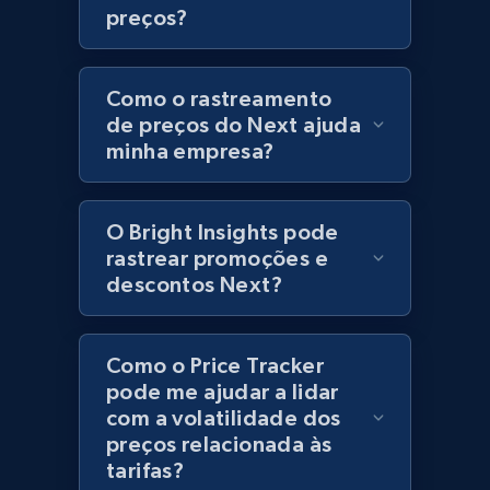
preços?
URL, Product id, Title, Product description,
Rating, Reviews count, Initial price, Discount,
and more.
Como o rastreamento
de preços do Next ajuda
1.3K+
175+
Comece agora
minha empresa?
O Bright Insights pode
Zara - Products
rastrear promoções e
Category id, Product id, Product name, Price,
descontos Next?
Currency, Colour code, Colour, Description, and
more.
Como o Price Tracker
1.2K+
208+
Comece agora
pode me ajudar a lidar
com a volatilidade dos
preços relacionada às
tarifas?
Zara - Products - discovery by category url