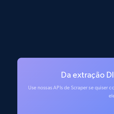
Da extração D
Use nossas APIs de Scraper se quiser 
el