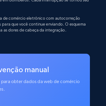
iva de comércio eletrônico com autocorreção
s para que você continue enviando. O esquema
na as dores de cabeça da integração.
rvenção manual
do para obter dados da web de comércio
es.