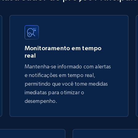
URL, Title, Available, Description, Currency, Initial
price, Final price, Discount percent, and more.
5.4K+
668+
Comece agora
Monitoramento em tempo
real
Mantenha-se informado com alertas
TikTok Shop - discover records by shop
e notificações em tempo real,
url
permitindo que você tome medidas
imediatas para otimizar o
URL, Title, Available, Description, Currency, Initial
price, Final price, Discount percent, and more.
desempenho.
5.4K+
668+
Comece agora