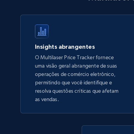
products by using sku numbers
URL, Final price, Sku, Currency, Gtin,
Specifications, Image urls, Top reviews, and
more.
5.6K+
877+
Comece agora
Insights abrangentes
O Multilaser Price Tracker fornece
uma visão geral abrangente de suas
TikTok Shop - Collect TikTok shop
operações de comércio eletrônico,
products by keywords search
permitindo que você identifique e
URL, Title, Available, Description, Currency, Initial
resolva questões críticas que afetam
price, Final price, Discount percent, and more.
as vendas.
5.4K+
668+
Comece agora