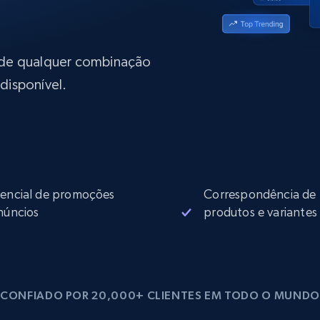
rtir de
Começa a partir de
collected
B
$0.9/IP
datacenter
rtir de
 de qualquer combinação
disponível.
Proxies ISP
eer
Mais de 700.000 proxies residenciais
estáticos totalmente compatíveis
de
encial de promoções
Correspondência de
núncios
produtos e variantes
CONFIADO POR 20,000+ CLIENTES EM TODO O MUNDO