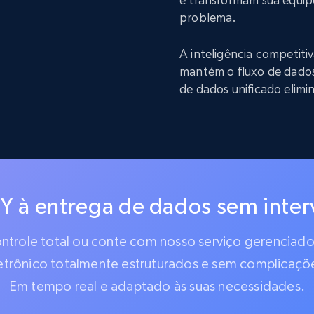
problema.
A inteligência competit
mantém o fluxo de dado
de dados unificado elimi
IY à entrega de dados sem inte
controle total ou conte com nosso serviço gerencia
etrônico totalmente estruturados e sem complicaçõ
Em tempo real e adaptado às suas necessidades.