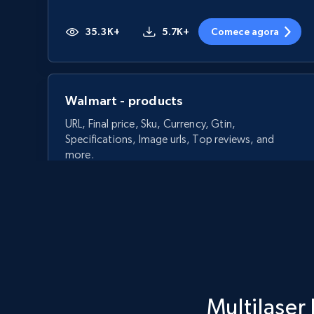
35.3K+
5.7K+
Comece agora
Walmart - products
URL, Final price, Sku, Currency, Gtin,
Specifications, Image urls, Top reviews, and
more.
5.6K+
877+
Comece agora
Walmart - products - Discover
Multilaser