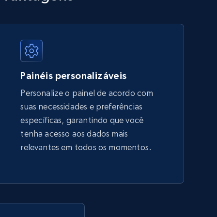
URL, Title, Available, Description, Currency, Initial
price, Final price, Discount percent, and more.
5.4K+
668+
Comece agora
Painéis personalizáveis
Personalize o painel de acordo com
suas necessidades e preferências
Amazon sellers info
específicas, garantindo que você
Seller id, URL, Seller name, Description, Detailed
tenha acesso aos dados mais
info, Stars, Feedbacks, Return policy, and more.
relevantes em todos os momentos.
2.5K+
378+
Comece agora