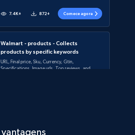
7.4K+
872+
Comece agora
Walmart - products - Collects
products by specific keywords
URL, Final price, Sku, Currency, Gtin,
Specifications, Image urls, Top reviews, and
more.
5.6K+
877+
Comece agora
TikTok Shop - category
s vantagens