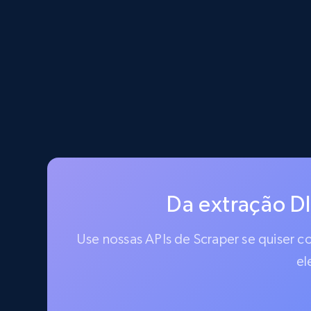
Da extração D
Use nossas APIs de Scraper se quiser 
el