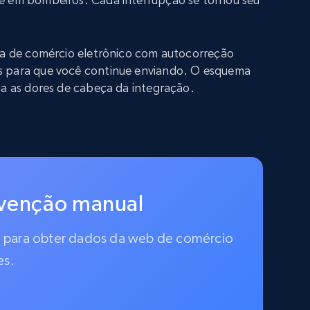
iva de comércio eletrônico com autocorreção
s para que você continue enviando. O esquema
na as dores de cabeça da integração.
rvenção manual
do para obter dados da web de comércio
es.