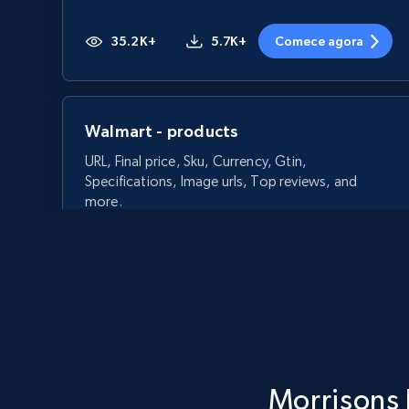
35.2K+
5.7K+
Comece agora
Walmart - products
URL, Final price, Sku, Currency, Gtin,
Specifications, Image urls, Top reviews, and
more.
5.6K+
875+
Comece agora
Walmart - products - Discover
Morrisons 