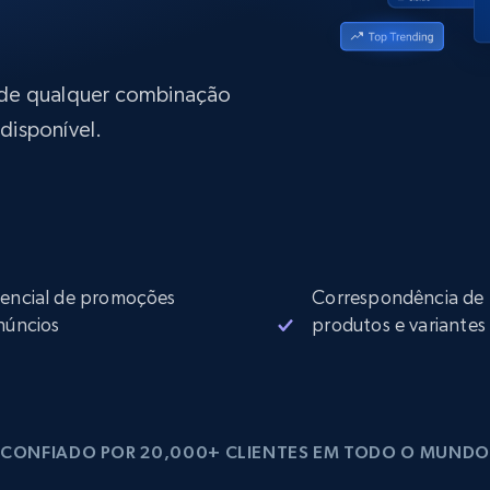
rtir de
Começa a partir de
collected
B
$0.9/IP
datacenter
rtir de
 de qualquer combinação
disponível.
Proxies ISP
eer
Mais de 700.000 proxies residenciais
estáticos totalmente compatíveis
de
encial de promoções
Correspondência de
núncios
produtos e variantes
CONFIADO POR 20,000+ CLIENTES EM TODO O MUNDO