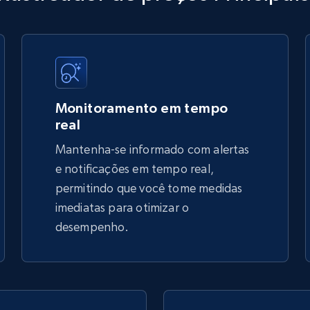
URL, Title, Available, Description, Currency, Initial
price, Final price, Discount percent, and more.
5.4K+
667+
Comece agora
Monitoramento em tempo
real
Mantenha-se informado com alertas
TikTok Shop - discover records by shop
e notificações em tempo real,
url
permitindo que você tome medidas
imediatas para otimizar o
URL, Title, Available, Description, Currency, Initial
price, Final price, Discount percent, and more.
desempenho.
5.4K+
667+
Comece agora