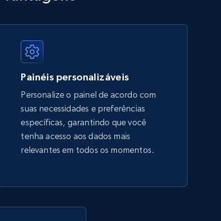
URL, Title, Available, Description, Currency, Initial
price, Final price, Discount percent, and more.
5.4K+
667+
Comece agora
Painéis personalizáveis
Personalize o painel de acordo com
suas necessidades e preferências
Amazon sellers info
específicas, garantindo que você
Seller id, URL, Seller name, Description, Detailed
tenha acesso aos dados mais
info, Stars, Feedbacks, Return policy, and more.
relevantes em todos os momentos.
2.5K+
378+
Comece agora