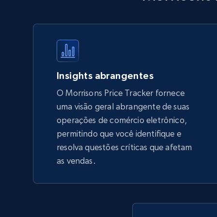
products by using sku numbers
URL, Final price, Sku, Currency, Gtin,
Specifications, Image urls, Top reviews, and
more.
5.6K+
875+
Comece agora
Insights abrangentes
O Morrisons Price Tracker fornece
uma visão geral abrangente de suas
TikTok Shop - Collect TikTok shop
operações de comércio eletrônico,
products by keywords search
permitindo que você identifique e
URL, Title, Available, Description, Currency, Initial
resolva questões críticas que afetam
price, Final price, Discount percent, and more.
as vendas.
5.4K+
667+
Comece agora