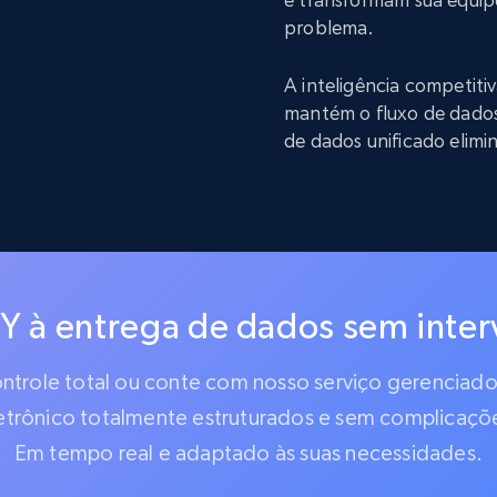
problema.
A inteligência competit
mantém o fluxo de dado
de dados unificado elimi
IY à entrega de dados sem inte
controle total ou conte com nosso serviço gerencia
etrônico totalmente estruturados e sem complicaçõ
Em tempo real e adaptado às suas necessidades.