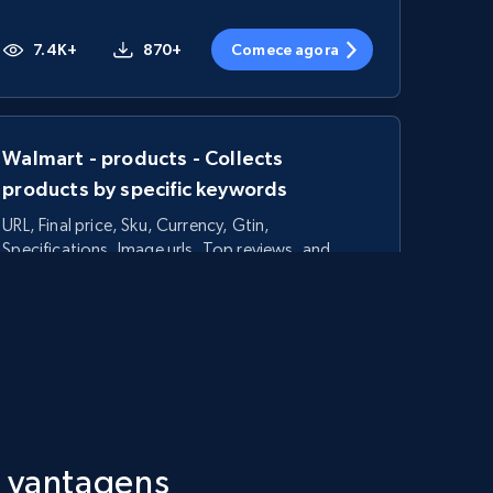
7.4K+
870+
Comece agora
Walmart - products - Collects
products by specific keywords
URL, Final price, Sku, Currency, Gtin,
Specifications, Image urls, Top reviews, and
more.
5.6K+
875+
Comece agora
TikTok Shop - category
s vantagens