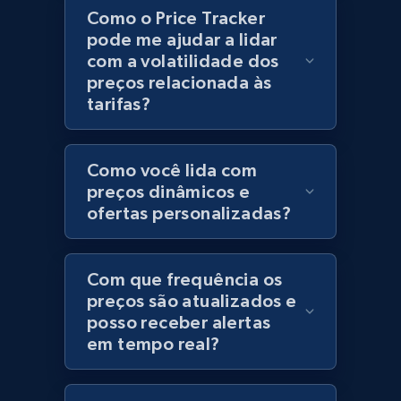
Como o Price Tracker
Category id, Product id, Product name, Price,
pode me ajudar a lidar
Currency, Colour code, Colour, Description, and
com a volatilidade dos
more.
preços relacionada às
tarifas?
1.2K+
208+
Comece agora
Como você lida com
preços dinâmicos e
Best Buy products
ofertas personalizadas?
URL, Product id, Title, Images, Final price,
Currency, Discount, Initial price, and more.
Com que frequência os
preços são atualizados e
1.1K+
149+
Comece agora
posso receber alertas
em tempo real?
Best Buy products - Collect data on