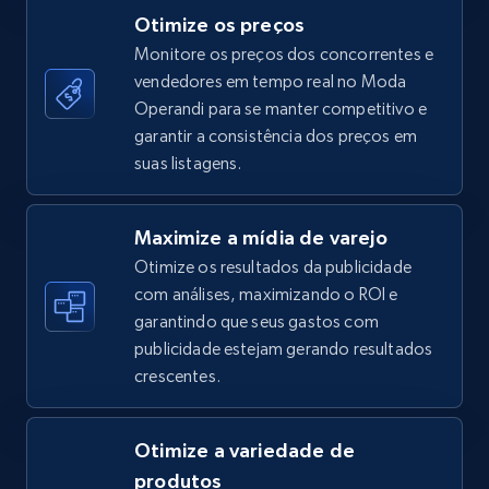
Otimize os preços
Monitore os preços dos concorrentes e
vendedores em tempo real no Moda
TikTok Shop - category
Operandi para se manter competitivo e
URL, Title, Available, Description, Currency, Initial
garantir a consistência dos preços em
price, Final price, Discount percent, and more.
suas listagens.
5.4K+
668+
Comece agora
Maximize a mídia de varejo
Otimize os resultados da publicidade
com análises, maximizando o ROI e
garantindo que seus gastos com
TikTok Shop - Collect TikTok shop products
publicidade estejam gerando resultados
by keywords search
crescentes.
URL, Title, Available, Description, Currency, Initial
price, Final price, Discount percent, and more.
Otimize a variedade de
5.4K+
668+
Comece agora
produtos