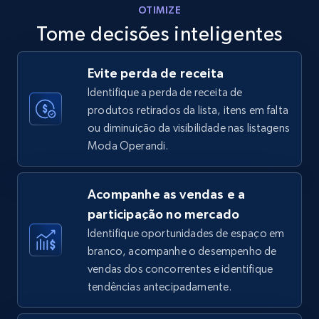
OTIMIZE
Tome decisões inteligentes
Walmart - products - Discover products by
Evite perda de receita
using sku numbers
Identifique a perda de receita de
URL, Final price, Sku, Currency, Gtin,
produtos retirados da lista, itens em falta
Specifications, Image urls, Top reviews, and
ou diminuição da visibilidade nas listagens
more.
Moda Operandi.
5.6K+
875+
Comece agora
Acompanhe as vendas e a
participação no mercado
Identifique oportunidades de espaço em
TikTok Shop
branco, acompanhe o desempenho de
URL, Title, Available, Description, Currency, Initial
vendas dos concorrentes e identifique
price, Final price, Discount percent, and more.
tendências antecipadamente.
5.4K+
668+
Comece agora