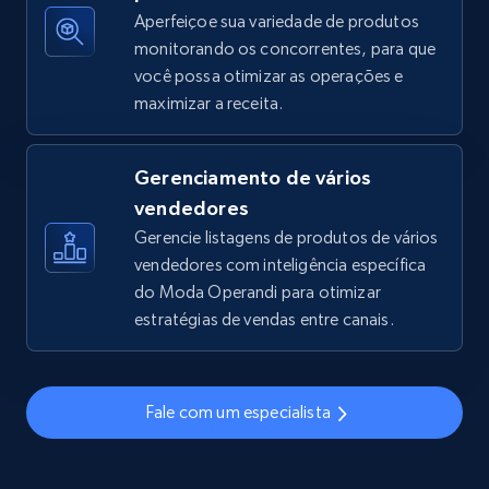
Aperfeiçoe sua variedade de produtos
monitorando os concorrentes, para que
você possa otimizar as operações e
TikTok Shop - discover records by shop url
maximizar a receita.
URL, Title, Available, Description, Currency, Initial
price, Final price, Discount percent, and more.
Gerenciamento de vários
5.4K+
668+
Comece agora
vendedores
Gerencie listagens de produtos de vários
vendedores com inteligência específica
do Moda Operandi para otimizar
Amazon sellers info
estratégias de vendas entre canais.
Seller id, URL, Seller name, Description, Detailed
info, Stars, Feedbacks, Return policy, and more.
Fale com um especialista
2.5K+
378+
Comece agora