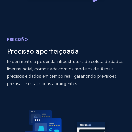
Amazon products global dataset
Title, Seller name, Brand, Description, Initial
price, Currency, Availability, Reviews count, and
more.
2.1K+
375+
Comece agora
PRECISÃO
Precisão aperfeiçoada
Experimente o poder da infraestrutura de coleta de dados
Amazon products global dataset - Collects
líder mundial, combinada com os modelos de IA mais
products by specific category URL
precisos e dados em tempo real, garantindo previsões
precisas e estatísticas abrangentes.
Title, Seller name, Brand, Description, Initial
price, Currency, Availability, Reviews count, and
more.
2.1K+
375+
Comece agora