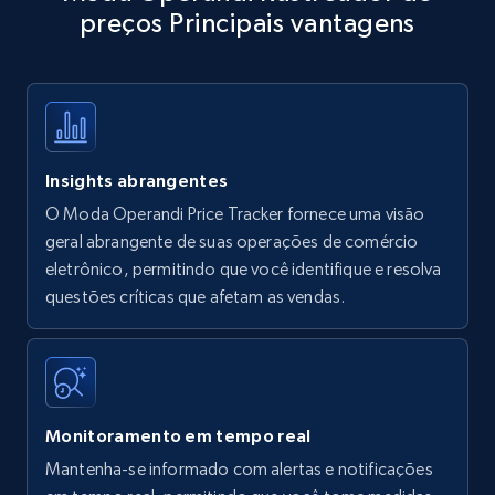
preços Principais vantagens
Title, Seller name, Brand, Description, Initial
price, Currency, Availability, Reviews count, and
more.
35.2K+
5.7K+
Comece agora
Insights abrangentes
O Moda Operandi Price Tracker fornece uma visão
Amazon products - find products by using
geral abrangente de suas operações de comércio
upc numbers
eletrônico, permitindo que você identifique e resolva
questões críticas que afetam as vendas.
Title, Seller name, Brand, Description, Initial
price, Currency, Availability, Reviews count, and
more.
35.2K+
5.7K+
Comece agora
Monitoramento em tempo real
Mantenha-se informado com alertas e notificações