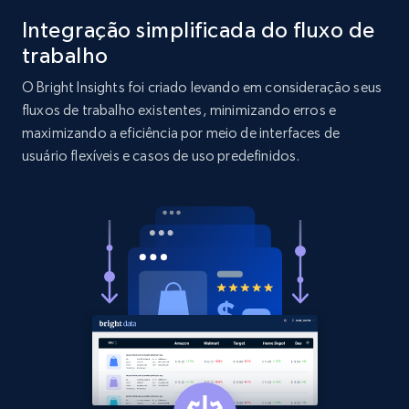
Integração simplificada do fluxo de
2.1K+
375+
Comece agora
trabalho
O Bright Insights foi criado levando em consideração seus
fluxos de trabalho existentes, minimizando erros e
Etsy
maximizando a eficiência por meio de interfaces de
usuário flexíveis e casos de uso predefinidos.
URL, Product id, Listing inventory id, Title, Rating,
Reviews count shop, Reviews count item, Initial
price, and more.
1.9K+
322+
Comece agora
Etsy - Collect data on products using
specified keywords
URL, Product id, Listing inventory id, Title, Rating,