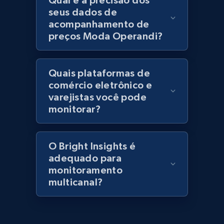
Qual é a precisão dos
specified keywords
seus dados de
acompanhamento de
URL, Domain, Marketplace pn, Sku, Other pn,
Model number, Gtin ean pn, Product name, and
preços Moda Operandi?
more.
Quais plataformas de
991+
162+
Comece agora
comércio eletrônico e
varejistas você pode
monitorar?
Lowes.com - Collect records by category
URL, Domain, Marketplace pn, Sku, Other pn,
O Bright Insights é
Model number, Gtin ean pn, Product name, and
adequado para
more.
monitoramento
multicanal?
991+
162+
Comece agora