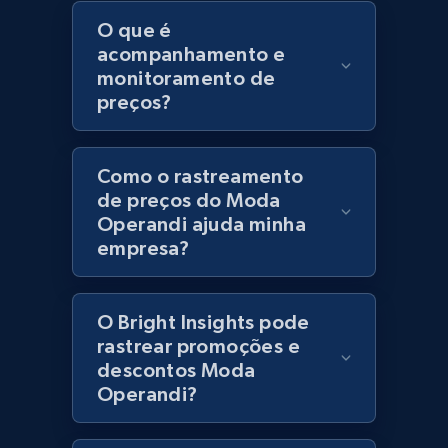
URL, Product id, Title, Product description,
O que é
Rating, Reviews count, Initial price, Discount,
acompanhamento e
and more.
monitoramento de
preços?
1.3K+
175+
Comece agora
Como o rastreamento
de preços do Moda
Zara - Products
Operandi ajuda minha
empresa?
Category id, Product id, Product name, Price,
Currency, Colour code, Colour, Description, and
more.
O Bright Insights pode
rastrear promoções e
1.2K+
208+
Comece agora
descontos Moda
Operandi?
Zara - Products - discovery by category url