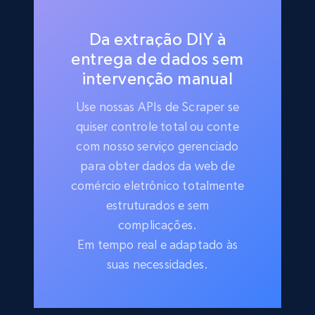
Da extração DIY à
entrega de dados sem
intervenção manual
Use nossas APIs de Scraper se
quiser controle total ou conte
com nosso serviço gerenciado
para obter dados da web de
comércio eletrônico totalmente
estruturados e sem
complicações.
Em tempo real e adaptado às
suas necessidades.