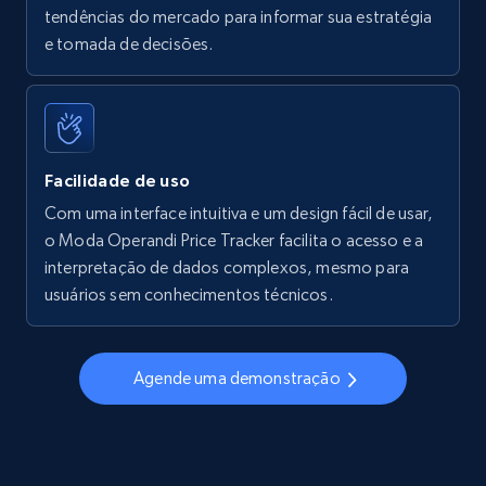
tendências do mercado para informar sua estratégia
Walmart - products - Find new products by
e tomada de decisões.
using specific category URL
URL, Final price, Sku, Currency, Gtin,
Specifications, Image urls, Top reviews, and
more.
Facilidade de uso
5.6K+
875+
Comece agora
Com uma interface intuitiva e um design fácil de usar,
o Moda Operandi Price Tracker facilita o acesso e a
interpretação de dados complexos, mesmo para
usuários sem conhecimentos técnicos.
Walmart - products - Collects products by
specific keywords
URL, Final price, Sku, Currency, Gtin,
Agende uma demonstração
Specifications, Image urls, Top reviews, and
more.
5.6K+
875+
Comece agora