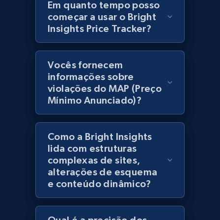
products using specified keywords
Em quanto tempo posso
começar a usar o Bright
URL, Product id, Title, Images, Final price,
Insights Price Tracker?
Currency, Discount, Initial price, and more.
1.1K+
149+
Comece agora
Vocês fornecem
informações sobre
violações do MAP (Preço
Mínimo Anunciado)?
Lowes.com
URL, Domain, Marketplace pn, Sku, Other pn,
Model number, Gtin ean pn, Product name, and
Como a Bright Insights
more.
lida com estruturas
complexas de sites,
991+
162+
Comece agora
alterações de esquema
e conteúdo dinâmico?
Lowes.com - Gather data on products using