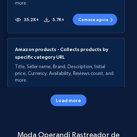
more.
35.2K+
5.7K+
Comece agora
Amazon products - Collects products by
specific category URL
Title, Seller name, Brand, Description, Initial
price, Currency, Availability, Reviews count, and
more.
35.2K+
5.7K+
Comece agora
Load more
Amazon products - Collects products by
Moda Operandi Rastreador de
specific keywords