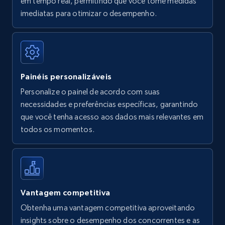
em tempo real, permitindo que você tome medidas
Amazon Reviews
imediatas para otimizar o desempenho.
URL, Product name, Product rating, Product
rating object, Product rating max, Rating,
Author name, Asin, and more.
Painéis personalizáveis
7.4K+
870+
Comece agora
Personalize o painel de acordo com suas
necessidades e preferências específicas, garantindo
que você tenha acesso aos dados mais relevantes em
Walmart - products
todos os momentos.
URL, Final price, Sku, Currency, Gtin,
Specifications, Image urls, Top reviews, and
more.
5.6K+
875+
Comece agora
Vantagem competitiva
Obtenha uma vantagem competitiva aproveitando
insights sobre o desempenho dos concorrentes e as