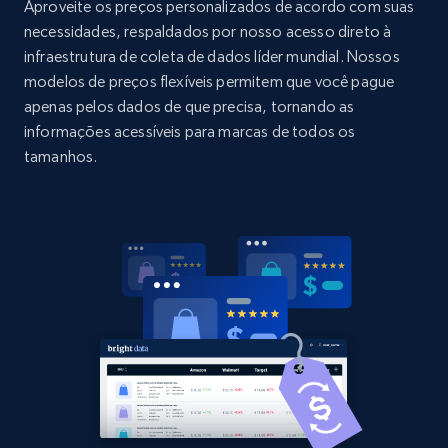
URL, Domain, Country code, Model number,
Aproveite os preços personalizados de acordo com suas
Sku, Product id, Product name, Manufacturer,
necessidades, respaldados por nosso acesso direto à
and more.
infraestrutura de coleta de dados líder mundial. Nossos
modelos de preços flexíveis permitem que você pague
2.1K+
355+
Comece agora
apenas pelos dados de que precisa, tornando as
informações acessíveis para marcas de todos os
tamanhos.
Home Depot US - Discovery products by
specific category URL
URL, Domain, Country code, Model number,
Sku, Product id, Product name, Manufacturer,
and more.
2.1K+
355+
Comece agora