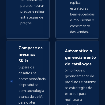
replicar
para comparar
estratégias
preços e refinar
bem-sucedidas
eBay - Collect products from shops on eBay
estratégias de
e impulsionar o
preços.
URL, Product id, Title, Seller name, Seller rating,
crescimento
Seller reviews, Breadcrumbs, Root category, and
das vendas.
more.
Compare os
2.5K+
359+
Comece agora
Automatize o
mesmos
gerenciamento
SKUs
de catálogos
Supere os
Simplifique o
eBay - Collect records by category
desafios na
gerenciamento de
URL, Product id, Title, Seller name, Seller rating,
correspondência
produtos e otimize
Seller reviews, Breadcrumbs, Root category, and
de produtos
as estratégias de
more.
com tecnologia
estoque para
avançada de IA
melhorar a
2.5K+
359+
Comece agora
para obter