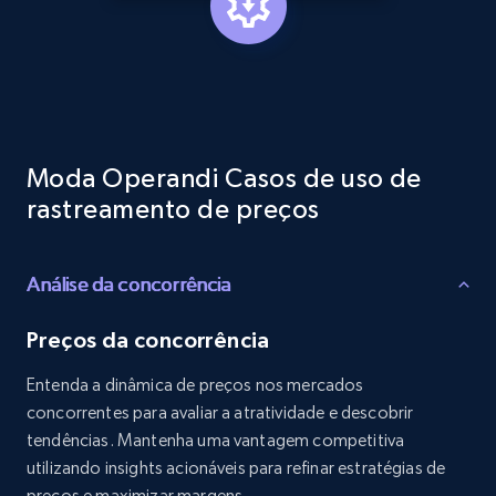
Reviews count shop, Reviews count item, Initial
price, and more.
1.9K+
322+
Comece agora
Moda Operandi Casos de uso de
Etsy - Collects data from shop's URL
rastreamento de preços
URL, Product id, Listing inventory id, Title, Rating,
Reviews count shop, Reviews count item, Initial
price, and more.
Análise da concorrência
Preços da concorrência
1.9K+
322+
Comece agora
Entenda a dinâmica de preços nos mercados
concorrentes para avaliar a atratividade e descobrir
tendências. Mantenha uma vantagem competitiva
Amazon products search
utilizando insights acionáveis para refinar estratégias de
Asin, URL, Name, Sponsored, Initial price, Final
preços e maximizar margens.