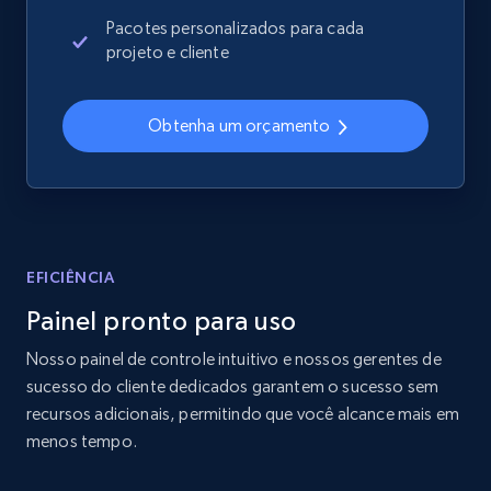
2.4K+
199+
Comece agora
Pacotes personalizados para cada
projeto e cliente
Home Depot US
Obtenha um orçamento
URL, Domain, Country code, Model number,
Sku, Product id, Product name, Manufacturer,
and more.
2.1K+
355+
Comece agora
EFICIÊNCIA
Painel pronto para uso
Nosso painel de controle intuitivo e nossos gerentes de
Home Depot US - Gather data on products
sucesso do cliente dedicados garantem o sucesso sem
using specified keywords
recursos adicionais, permitindo que você alcance mais em
URL, Domain, Country code, Model number,
menos tempo.
Sku, Product id, Product name, Manufacturer,
and more.