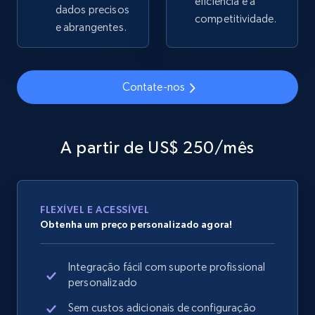
eficiência e a
dados precisos
competitividade.
e abrangentes.
Google Shopping
URL, Product id, Title, Product description,
Contate-nos
Rating, Reviews count, Images, Variations, and
more.
A partir de US$ 250/mês
2.4K+
199+
Comece agora
FLEXÍVEL E ACESSÍVEL
Google Shopping - collects products from
Obtenha um preço personalizado agora!
web using keywords
URL, Product id, Title, Product description,
Integração fácil com suporte profissional
Rating, Reviews count, Images, Variations, and
personalizado
more.
Sem custos adicionais de configuração