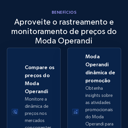
eBay
BENEFÍCIOS
Aproveite o rastreamento e
URL, Product id, Title, Seller name, Seller rating,
Seller reviews, Breadcrumbs, Root category, and
monitoramento de preços do
more.
Moda Operandi
2.5K+
359+
Comece agora
Moda
Operandi
Compare os
dinâmica de
preços do
eBay - Gather data on products using
promoção
Moda
specified keywords
Obtenha
Operandi
URL, Product id, Title, Seller name, Seller rating,
insights sobre
Monitore a
Seller reviews, Breadcrumbs, Root category, and
as atividades
more.
dinâmica de
promocionais
preços nos
do Moda
mercados
2.5K+
359+
Comece agora
Operandi para
concorrentes