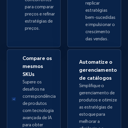
replicar
para comparar
estratégias
preços e refinar
bem-sucedidas
eBay - Collect products from shops on eBay
estratégias de
e impulsionar o
preços.
URL, Product id, Title, Seller name, Seller rating,
crescimento
Seller reviews, Breadcrumbs, Root category, and
das vendas.
more.
Compare os
2.5K+
359+
Comece agora
Automatize o
mesmos
gerenciamento
SKUs
de catálogos
Supere os
Simplifique o
eBay - Collect records by category
desafios na
gerenciamento de
URL, Product id, Title, Seller name, Seller rating,
correspondência
produtos e otimize
Seller reviews, Breadcrumbs, Root category, and
de produtos
as estratégias de
more.
com tecnologia
estoque para
avançada de IA
melhorar a
2.5K+
359+
Comece agora
para obter