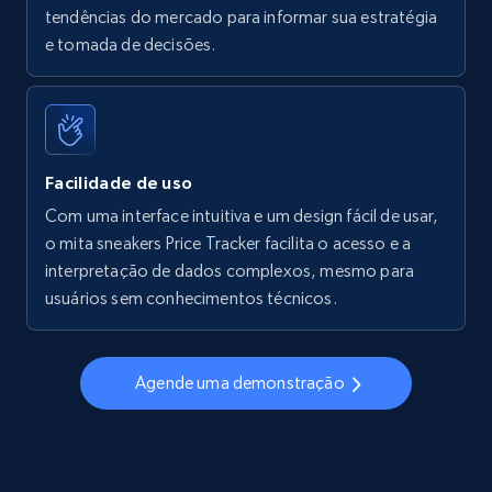
tendências do mercado para informar sua estratégia
Walmart - products - Find new products by
e tomada de decisões.
using specific category URL
URL, Final price, Sku, Currency, Gtin,
Specifications, Image urls, Top reviews, and
more.
Facilidade de uso
5.6K+
878+
Comece agora
Com uma interface intuitiva e um design fácil de usar,
o mita sneakers Price Tracker facilita o acesso e a
interpretação de dados complexos, mesmo para
usuários sem conhecimentos técnicos.
Walmart - products - Collects products by
specific keywords
URL, Final price, Sku, Currency, Gtin,
Agende uma demonstração
Specifications, Image urls, Top reviews, and
more.
5.6K+
878+
Comece agora