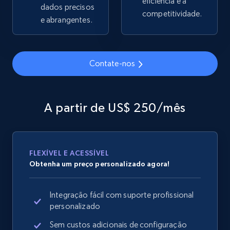
eficiência e a
dados precisos
competitividade.
e abrangentes.
Google Shopping
URL, Product id, Title, Product description,
Contate-nos
Rating, Reviews count, Images, Variations, and
more.
A partir de US$ 250/mês
2.4K+
202+
Comece agora
FLEXÍVEL E ACESSÍVEL
Google Shopping - collects products from
Obtenha um preço personalizado agora!
web using keywords
URL, Product id, Title, Product description,
Integração fácil com suporte profissional
Rating, Reviews count, Images, Variations, and
personalizado
more.
Sem custos adicionais de configuração