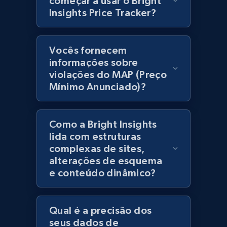
começar a usar o Bright
products using specified keywords
Insights Price Tracker?
URL, Product id, Title, Images, Final price,
Currency, Discount, Initial price, and more.
Vocês fornecem
1.1K+
149+
Comece agora
informações sobre
violações do MAP (Preço
Mínimo Anunciado)?
Lazada - Products
Como a Bright Insights
URL, Title, Rating, Reviews, Initial price, Final
price, Currency, Stock, and more.
lida com estruturas
complexas de sites,
alterações de esquema
992+
165+
Comece agora
e conteúdo dinâmico?
Qual é a precisão dos
Lazada - Products - Discover products by
seus dados de
keyword