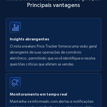
Principais vantagens
Title, Seller name, Brand, Description, Initial
price, Currency, Availability, Reviews count, and
more.
35.3K+
5.7K+
Comece agora
Insights abrangentes
O mita sneakers Price Tracker fornece uma visão geral
Amazon products - find products by using
abrangente de suas operações de comércio
upc numbers
eletrônico, permitindo que você identifique e resolva
questões críticas que afetam as vendas.
Title, Seller name, Brand, Description, Initial
price, Currency, Availability, Reviews count, and
more.
35.3K+
5.7K+
Comece agora
Monitoramento em tempo real
Mantenha-se informado com alertas e notificações