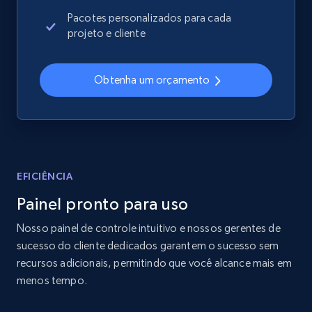
2.4K+
202+
Comece agora
Pacotes personalizados para cada
projeto e cliente
Home Depot US
Obtenha um orçamento
URL, Domain, Country code, Model number,
Sku, Product id, Product name, Manufacturer,
and more.
2.1K+
355+
Comece agora
EFICIÊNCIA
Painel pronto para uso
Nosso painel de controle intuitivo e nossos gerentes de
Home Depot US - Gather data on products
sucesso do cliente dedicados garantem o sucesso sem
using specified keywords
recursos adicionais, permitindo que você alcance mais em
URL, Domain, Country code, Model number,
menos tempo.
Sku, Product id, Product name, Manufacturer,
and more.