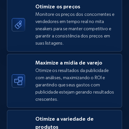
Otimize os preços
Monitore os preços dos concorrentes e
vendedores em tempo real no mita
TikTok Shop - category
sneakers para se manter competitivo e
URL, Title, Available, Description, Currency, Initial
garantir a consistência dos preços em
price, Final price, Discount percent, and more.
suas listagens.
5.4K+
668+
Comece agora
Maximize a mídia de varejo
Otimize os resultados da publicidade
com análises, maximizando o ROI e
garantindo que seus gastos com
TikTok Shop - Collect TikTok shop products
publicidade estejam gerando resultados
by keywords search
crescentes.
URL, Title, Available, Description, Currency, Initial
price, Final price, Discount percent, and more.
Otimize a variedade de
5.4K+
668+
Comece agora
produtos