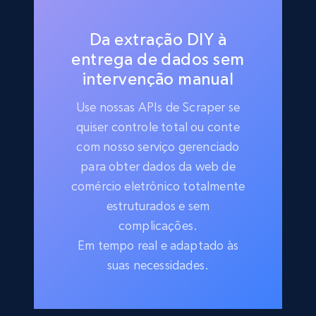
Da extração DIY à
entrega de dados sem
intervenção manual
Use nossas APIs de Scraper se
quiser controle total ou conte
com nosso serviço gerenciado
para obter dados da web de
comércio eletrônico totalmente
estruturados e sem
complicações.
Em tempo real e adaptado às
suas necessidades.