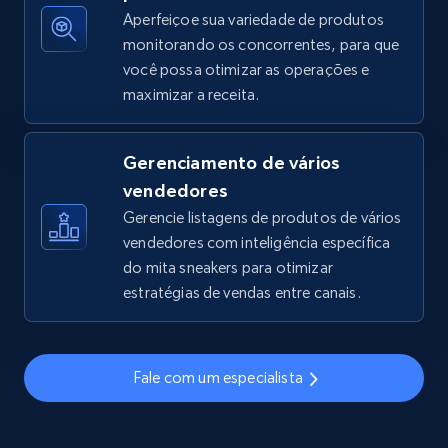
Aperfeiçoe sua variedade de produtos
monitorando os concorrentes, para que
você possa otimizar as operações e
TikTok Shop - discover records by shop url
maximizar a receita.
URL, Title, Available, Description, Currency, Initial
price, Final price, Discount percent, and more.
Gerenciamento de vários
5.4K+
668+
Comece agora
vendedores
Gerencie listagens de produtos de vários
vendedores com inteligência específica
do mita sneakers para otimizar
Amazon sellers info
estratégias de vendas entre canais.
Seller id, URL, Seller name, Description, Detailed
info, Stars, Feedbacks, Return policy, and more.
Fale com um especialista
2.5K+
378+
Comece agora