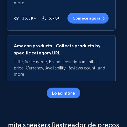
more.
35.3K+
5.7K+
Comece agora
Amazon products - Collects products by
specific category URL
Title, Seller name, Brand, Description, Initial
price, Currency, Availability, Reviews count, and
more.
35.3K+
5.7K+
Comece agora
Load more
Amazon products - Collects products by
mita sneakers Rastreador de preços
specific keywords