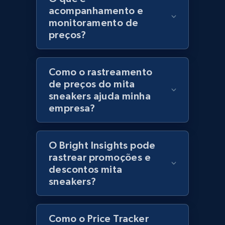
acompanhamento e
URL, Product id, Title, Product description,
monitoramento de
Rating, Reviews count, Initial price, Discount,
preços?
and more.
1.3K+
176+
Comece agora
Como o rastreamento
de preços do mita
sneakers ajuda minha
empresa?
Zara - Products
Category id, Product id, Product name, Price,
Currency, Colour code, Colour, Description, and
O Bright Insights pode
more.
rastrear promoções e
descontos mita
1.2K+
208+
Comece agora
sneakers?
Como o Price Tracker
Zara - Products - discovery by category url