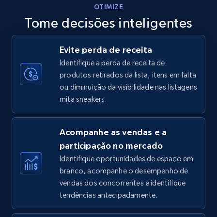
OTIMIZE
Tome decisões inteligentes
Walmart - products - Discover products by
Evite perda de receita
using sku numbers
Identifique a perda de receita de
URL, Final price, Sku, Currency, Gtin,
produtos retirados da lista, itens em falta
Specifications, Image urls, Top reviews, and
ou diminuição da visibilidade nas listagens
more.
mita sneakers.
5.6K+
878+
Comece agora
Acompanhe as vendas e a
participação no mercado
Identifique oportunidades de espaço em
TikTok Shop
branco, acompanhe o desempenho de
URL, Title, Available, Description, Currency, Initial
vendas dos concorrentes e identifique
price, Final price, Discount percent, and more.
tendências antecipadamente.
5.4K+
668+
Comece agora