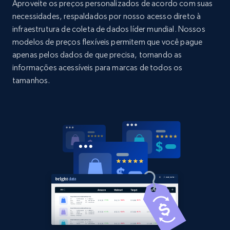
URL, Domain, Country code, Model number,
Aproveite os preços personalizados de acordo com suas
Sku, Product id, Product name, Manufacturer,
necessidades, respaldados por nosso acesso direto à
and more.
infraestrutura de coleta de dados líder mundial. Nossos
modelos de preços flexíveis permitem que você pague
2.1K+
355+
Comece agora
apenas pelos dados de que precisa, tornando as
informações acessíveis para marcas de todos os
tamanhos.
Home Depot US - Discovery products by
specific category URL
URL, Domain, Country code, Model number,
Sku, Product id, Product name, Manufacturer,
and more.
2.1K+
355+
Comece agora