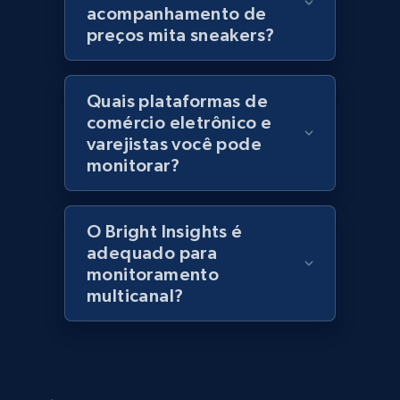
acompanhamento de
URL, Title, Rating, Reviews, Initial price, Final
preços mita sneakers?
price, Currency, Stock, and more.
992+
165+
Comece agora
Quais plataformas de
comércio eletrônico e
varejistas você pode
monitorar?
Lazada - Products - Discover products by
category URL or brand URL
URL, Title, Rating, Reviews, Initial price, Final
O Bright Insights é
price, Currency, Stock, and more.
adequado para
monitoramento
multicanal?
992+
165+
Comece agora
Lazada - Products - Discover products by