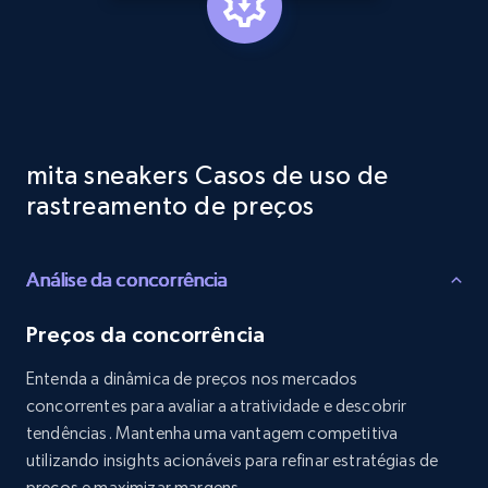
Reviews count shop, Reviews count item, Initial
price, and more.
1.9K+
323+
Comece agora
mita sneakers Casos de uso de
Etsy - Collects data from shop's URL
rastreamento de preços
URL, Product id, Listing inventory id, Title, Rating,
Reviews count shop, Reviews count item, Initial
price, and more.
Análise da concorrência
Preços da concorrência
1.9K+
323+
Comece agora
Entenda a dinâmica de preços nos mercados
concorrentes para avaliar a atratividade e descobrir
tendências. Mantenha uma vantagem competitiva
Amazon products search
utilizando insights acionáveis para refinar estratégias de
Asin, URL, Name, Sponsored, Initial price, Final
preços e maximizar margens.