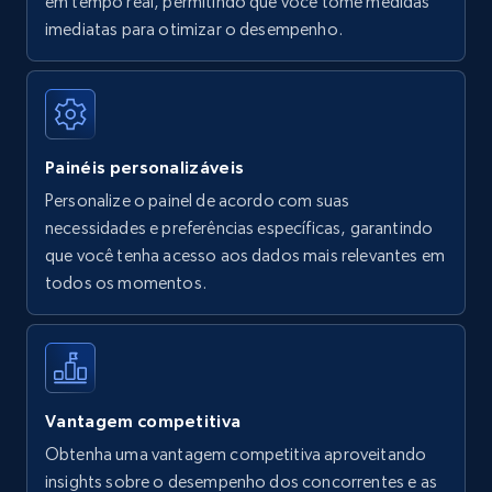
em tempo real, permitindo que você tome medidas
Amazon Reviews
imediatas para otimizar o desempenho.
URL, Product name, Product rating, Product
rating object, Product rating max, Rating,
Author name, Asin, and more.
Painéis personalizáveis
7.4K+
872+
Comece agora
Personalize o painel de acordo com suas
necessidades e preferências específicas, garantindo
que você tenha acesso aos dados mais relevantes em
Walmart - products
todos os momentos.
URL, Final price, Sku, Currency, Gtin,
Specifications, Image urls, Top reviews, and
more.
5.6K+
878+
Comece agora
Vantagem competitiva
Obtenha uma vantagem competitiva aproveitando
insights sobre o desempenho dos concorrentes e as