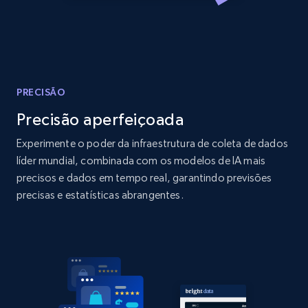
Amazon products global dataset
Title, Seller name, Brand, Description, Initial
price, Currency, Availability, Reviews count, and
more.
2.1K+
375+
Comece agora
PRECISÃO
Precisão aperfeiçoada
Experimente o poder da infraestrutura de coleta de dados
Amazon products global dataset - Collects
líder mundial, combinada com os modelos de IA mais
products by specific category URL
precisos e dados em tempo real, garantindo previsões
precisas e estatísticas abrangentes.
Title, Seller name, Brand, Description, Initial
price, Currency, Availability, Reviews count, and
more.
2.1K+
375+
Comece agora