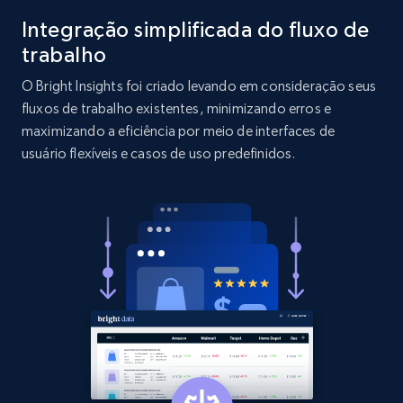
Integração simplificada do fluxo de
2.1K+
375+
Comece agora
trabalho
O Bright Insights foi criado levando em consideração seus
fluxos de trabalho existentes, minimizando erros e
Etsy
maximizando a eficiência por meio de interfaces de
usuário flexíveis e casos de uso predefinidos.
URL, Product id, Listing inventory id, Title, Rating,
Reviews count shop, Reviews count item, Initial
price, and more.
1.9K+
323+
Comece agora
Etsy - Collect data on products using
specified keywords
URL, Product id, Listing inventory id, Title, Rating,