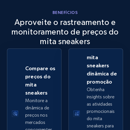
eBay
BENEFÍCIOS
Aproveite o rastreamento e
URL, Product id, Title, Seller name, Seller rating,
Seller reviews, Breadcrumbs, Root category, and
monitoramento de preços do
more.
mita sneakers
2.5K+
359+
Comece agora
mita
sneakers
Compare os
dinâmica de
preços do
eBay - Gather data on products using
promoção
mita
specified keywords
Obtenha
sneakers
URL, Product id, Title, Seller name, Seller rating,
insights sobre
Monitore a
Seller reviews, Breadcrumbs, Root category, and
as atividades
more.
dinâmica de
promocionais
preços nos
do mita
mercados
2.5K+
359+
Comece agora
sneakers para
concorrentes