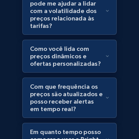
pode me ajudar a lidar
Category id, Product id, Product name, Price,
com a volatilidade dos
Currency, Colour code, Colour, Description, and
preços relacionada às
more.
tarifas?
1.2K+
208+
Comece agora
Como você lida com
preços dinâmicos e
ofertas personalizadas?
Best Buy products
URL, Product id, Title, Images, Final price,
Com que frequência os
Currency, Discount, Initial price, and more.
preços são atualizados e
posso receber alertas
1.1K+
149+
Comece agora
em tempo real?
Em quanto tempo posso
Best Buy products - Collect data on