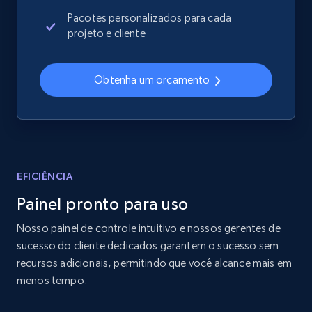
2.4K+
202+
Comece agora
Pacotes personalizados para cada
projeto e cliente
Home Depot US
Obtenha um orçamento
URL, Domain, Country code, Model number,
Sku, Product id, Product name, Manufacturer,
and more.
2.1K+
355+
Comece agora
EFICIÊNCIA
Painel pronto para uso
Nosso painel de controle intuitivo e nossos gerentes de
Home Depot US - Gather data on products
sucesso do cliente dedicados garantem o sucesso sem
using specified keywords
recursos adicionais, permitindo que você alcance mais em
URL, Domain, Country code, Model number,
menos tempo.
Sku, Product id, Product name, Manufacturer,
and more.