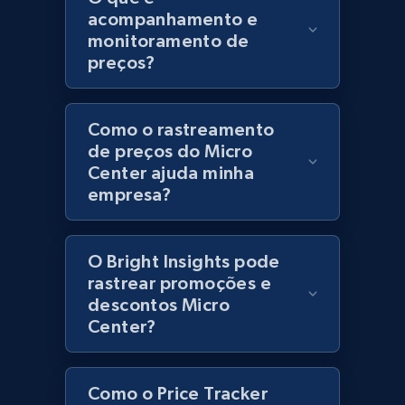
acompanhamento e
URL, Product id, Title, Product description,
monitoramento de
Rating, Reviews count, Initial price, Discount,
preços?
and more.
1.3K+
176+
Comece agora
Como o rastreamento
de preços do Micro
Center ajuda minha
empresa?
Zara - Products
Category id, Product id, Product name, Price,
Currency, Colour code, Colour, Description, and
O Bright Insights pode
more.
rastrear promoções e
descontos Micro
1.2K+
208+
Comece agora
Center?
Como o Price Tracker
Zara - Products - discovery by category url