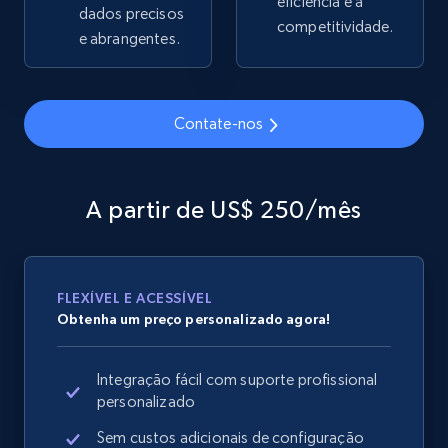
eficiência e a
dados precisos
competitividade.
e abrangentes.
Google Shopping
URL, Product id, Title, Product description,
Contate-nos
Rating, Reviews count, Images, Variations, and
more.
A partir de US$ 250/mês
2.4K+
202+
Comece agora
FLEXÍVEL E ACESSÍVEL
Google Shopping - collects products from
Obtenha um preço personalizado agora!
web using keywords
URL, Product id, Title, Product description,
Integração fácil com suporte profissional
Rating, Reviews count, Images, Variations, and
personalizado
more.
Sem custos adicionais de configuração