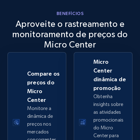
eBay
BENEFÍCIOS
Aproveite o rastreamento e
URL, Product id, Title, Seller name, Seller rating,
Seller reviews, Breadcrumbs, Root category, and
monitoramento de preços do
more.
Micro Center
2.5K+
359+
Comece agora
Micro
Center
Compare os
dinâmica de
preços do
eBay - Gather data on products using
promoção
Micro
specified keywords
Obtenha
Center
URL, Product id, Title, Seller name, Seller rating,
insights sobre
Monitore a
Seller reviews, Breadcrumbs, Root category, and
as atividades
more.
dinâmica de
promocionais
preços nos
do Micro
mercados
2.5K+
359+
Comece agora
Center para
concorrentes