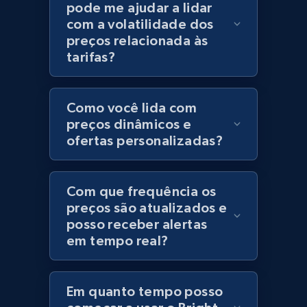
pode me ajudar a lidar
Category id, Product id, Product name, Price,
com a volatilidade dos
Currency, Colour code, Colour, Description, and
preços relacionada às
more.
tarifas?
1.2K+
208+
Comece agora
Como você lida com
preços dinâmicos e
ofertas personalizadas?
Best Buy products
URL, Product id, Title, Images, Final price,
Com que frequência os
Currency, Discount, Initial price, and more.
preços são atualizados e
posso receber alertas
1.1K+
149+
Comece agora
em tempo real?
Em quanto tempo posso
Best Buy products - Collect data on