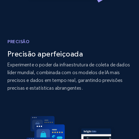
Amazon products global dataset
Title, Seller name, Brand, Description, Initial
price, Currency, Availability, Reviews count, and
more.
2.1K+
375+
Comece agora
PRECISÃO
Precisão aperfeiçoada
Experimente o poder da infraestrutura de coleta de dados
Amazon products global dataset - Collects
líder mundial, combinada com os modelos de IA mais
products by specific category URL
precisos e dados em tempo real, garantindo previsões
precisas e estatísticas abrangentes.
Title, Seller name, Brand, Description, Initial
price, Currency, Availability, Reviews count, and
more.
2.1K+
375+
Comece agora