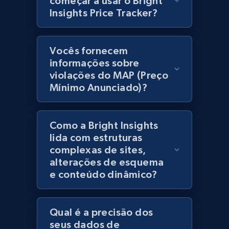
começar a usar o Bright
products using specified keywords
Insights Price Tracker?
URL, Product id, Title, Images, Final price,
Currency, Discount, Initial price, and more.
Vocês fornecem
1.1K+
149+
Comece agora
informações sobre
violações do MAP (Preço
Mínimo Anunciado)?
Lazada - Products
Como a Bright Insights
URL, Title, Rating, Reviews, Initial price, Final
price, Currency, Stock, and more.
lida com estruturas
complexas de sites,
alterações de esquema
992+
165+
Comece agora
e conteúdo dinâmico?
Qual é a precisão dos
Lazada - Products - Discover products by
seus dados de
keyword