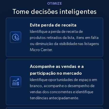
OTIMIZE
Tome decisões inteligentes
Walmart - products - Discover products by
Evite perda de receita
using sku numbers
Identifique a perda de receita de
URL, Final price, Sku, Currency, Gtin,
produtos retirados da lista, itens em falta
Specifications, Image urls, Top reviews, and
ou diminuição da visibilidade nas listagens
more.
Micro Center.
5.6K+
877+
Comece agora
Acompanhe as vendas e a
participação no mercado
Identifique oportunidades de espaço em
TikTok Shop
branco, acompanhe o desempenho de
URL, Title, Available, Description, Currency, Initial
vendas dos concorrentes e identifique
price, Final price, Discount percent, and more.
tendências antecipadamente.
5.4K+
668+
Comece agora