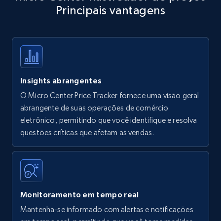
Principais vantagens
Title, Seller name, Brand, Description, Initial
price, Currency, Availability, Reviews count, and
more.
35.3K+
5.7K+
Comece agora
Insights abrangentes
O Micro Center Price Tracker fornece uma visão geral
Amazon products - find products by using
abrangente de suas operações de comércio
upc numbers
eletrônico, permitindo que você identifique e resolva
questões críticas que afetam as vendas.
Title, Seller name, Brand, Description, Initial
price, Currency, Availability, Reviews count, and
more.
35.3K+
5.7K+
Comece agora
Monitoramento em tempo real
Mantenha-se informado com alertas e notificações