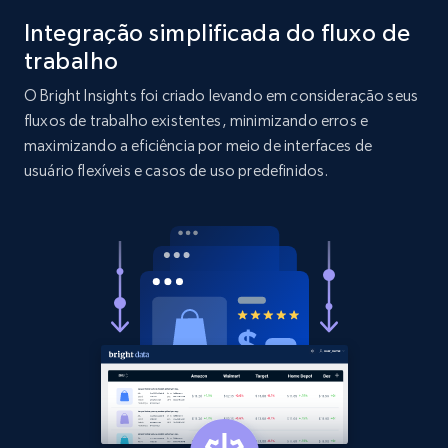
Integração simplificada do fluxo de
2.1K+
375+
Comece agora
trabalho
O Bright Insights foi criado levando em consideração seus
fluxos de trabalho existentes, minimizando erros e
Etsy
maximizando a eficiência por meio de interfaces de
usuário flexíveis e casos de uso predefinidos.
URL, Product id, Listing inventory id, Title, Rating,
Reviews count shop, Reviews count item, Initial
price, and more.
1.9K+
323+
Comece agora
Etsy - Collect data on products using
specified keywords
URL, Product id, Listing inventory id, Title, Rating,