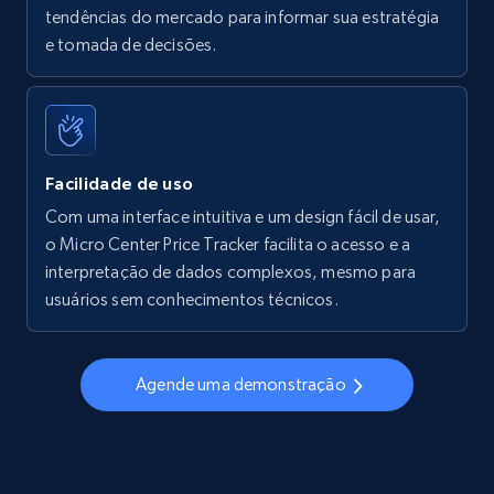
tendências do mercado para informar sua estratégia
Walmart - products - Find new products by
e tomada de decisões.
using specific category URL
URL, Final price, Sku, Currency, Gtin,
Specifications, Image urls, Top reviews, and
more.
Facilidade de uso
5.6K+
877+
Comece agora
Com uma interface intuitiva e um design fácil de usar,
o Micro Center Price Tracker facilita o acesso e a
interpretação de dados complexos, mesmo para
usuários sem conhecimentos técnicos.
Walmart - products - Collects products by
specific keywords
URL, Final price, Sku, Currency, Gtin,
Agende uma demonstração
Specifications, Image urls, Top reviews, and
more.
5.6K+
877+
Comece agora