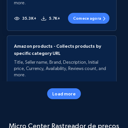
more.
35.3K+
5.7K+
Comece agora
Amazon products - Collects products by
specific category URL
Title, Seller name, Brand, Description, Initial
price, Currency, Availability, Reviews count, and
more.
35.3K+
5.7K+
Comece agora
Load more
Amazon products - Collects products by
Micro Center Rastreador de preços
specific keywords