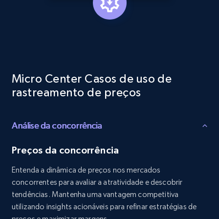
Reviews count shop, Reviews count item, Initial
price, and more.
1.9K+
323+
Comece agora
Micro Center Casos de uso de
Etsy - Collects data from shop's URL
rastreamento de preços
URL, Product id, Listing inventory id, Title, Rating,
Reviews count shop, Reviews count item, Initial
price, and more.
Análise da concorrência
Preços da concorrência
1.9K+
323+
Comece agora
Entenda a dinâmica de preços nos mercados
concorrentes para avaliar a atratividade e descobrir
tendências. Mantenha uma vantagem competitiva
Amazon products search
utilizando insights acionáveis para refinar estratégias de
Asin, URL, Name, Sponsored, Initial price, Final
preços e maximizar margens.