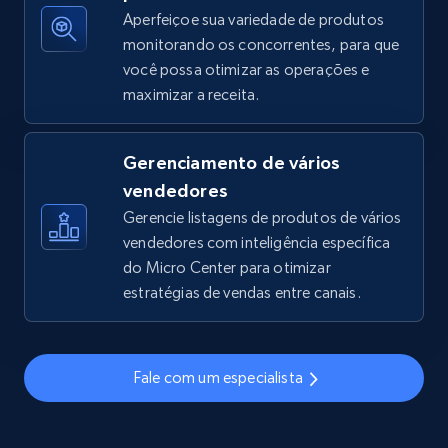
Aperfeiçoe sua variedade de produtos
monitorando os concorrentes, para que
você possa otimizar as operações e
TikTok Shop - discover records by shop url
maximizar a receita.
URL, Title, Available, Description, Currency, Initial
price, Final price, Discount percent, and more.
Gerenciamento de vários
5.4K+
668+
Comece agora
vendedores
Gerencie listagens de produtos de vários
vendedores com inteligência específica
do Micro Center para otimizar
Amazon sellers info
estratégias de vendas entre canais.
Seller id, URL, Seller name, Description, Detailed
info, Stars, Feedbacks, Return policy, and more.
Fale com um especialista
2.5K+
378+
Comece agora