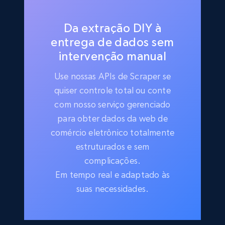
Da extração DIY à
entrega de dados sem
intervenção manual
Use nossas APIs de Scraper se
quiser controle total ou conte
com nosso serviço gerenciado
para obter dados da web de
comércio eletrônico totalmente
estruturados e sem
complicações.
Em tempo real e adaptado às
suas necessidades.