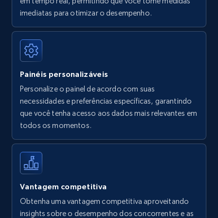
em tempo real, permitindo que você tome medidas
Amazon Reviews
imediatas para otimizar o desempenho.
URL, Product name, Product rating, Product
rating object, Product rating max, Rating,
Author name, Asin, and more.
Painéis personalizáveis
7.4K+
872+
Comece agora
Personalize o painel de acordo com suas
necessidades e preferências específicas, garantindo
que você tenha acesso aos dados mais relevantes em
Walmart - products
todos os momentos.
URL, Final price, Sku, Currency, Gtin,
Specifications, Image urls, Top reviews, and
more.
5.6K+
877+
Comece agora
Vantagem competitiva
Obtenha uma vantagem competitiva aproveitando
insights sobre o desempenho dos concorrentes e as