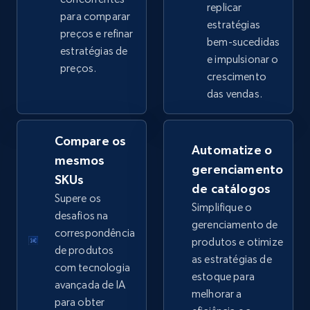
replicar
para comparar
estratégias
preços e refinar
bem-sucedidas
eBay - Collect products from shops on eBay
estratégias de
e impulsionar o
preços.
URL, Product id, Title, Seller name, Seller rating,
crescimento
Seller reviews, Breadcrumbs, Root category, and
das vendas.
more.
Compare os
2.5K+
359+
Comece agora
Automatize o
mesmos
gerenciamento
SKUs
de catálogos
Supere os
Simplifique o
eBay - Collect records by category
desafios na
gerenciamento de
URL, Product id, Title, Seller name, Seller rating,
correspondência
produtos e otimize
Seller reviews, Breadcrumbs, Root category, and
de produtos
as estratégias de
more.
com tecnologia
estoque para
avançada de IA
melhorar a
2.5K+
359+
Comece agora
para obter