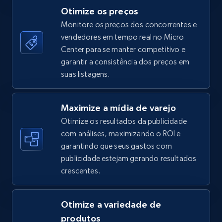
Otimize os preços
Monitore os preços dos concorrentes e
vendedores em tempo real no Micro
TikTok Shop - category
Center para se manter competitivo e
URL, Title, Available, Description, Currency, Initial
garantir a consistência dos preços em
price, Final price, Discount percent, and more.
suas listagens.
5.4K+
668+
Comece agora
Maximize a mídia de varejo
Otimize os resultados da publicidade
com análises, maximizando o ROI e
garantindo que seus gastos com
TikTok Shop - Collect TikTok shop products
publicidade estejam gerando resultados
by keywords search
crescentes.
URL, Title, Available, Description, Currency, Initial
price, Final price, Discount percent, and more.
Otimize a variedade de
5.4K+
668+
Comece agora
produtos