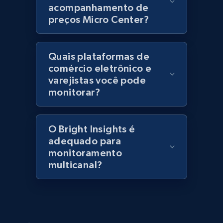
acompanhamento de
URL, Title, Rating, Reviews, Initial price, Final
preços Micro Center?
price, Currency, Stock, and more.
992+
165+
Comece agora
Quais plataformas de
comércio eletrônico e
varejistas você pode
monitorar?
Lazada - Products - Discover products by
category URL or brand URL
URL, Title, Rating, Reviews, Initial price, Final
O Bright Insights é
price, Currency, Stock, and more.
adequado para
monitoramento
multicanal?
992+
165+
Comece agora
Lazada - Products - Discover products by