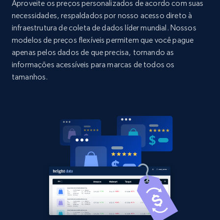
URL, Domain, Country code, Model number,
Aproveite os preços personalizados de acordo com suas
Sku, Product id, Product name, Manufacturer,
necessidades, respaldados por nosso acesso direto à
and more.
infraestrutura de coleta de dados líder mundial. Nossos
modelos de preços flexíveis permitem que você pague
2.1K+
355+
Comece agora
apenas pelos dados de que precisa, tornando as
informações acessíveis para marcas de todos os
tamanhos.
Home Depot US - Discovery products by
specific category URL
URL, Domain, Country code, Model number,
Sku, Product id, Product name, Manufacturer,
and more.
2.1K+
355+
Comece agora