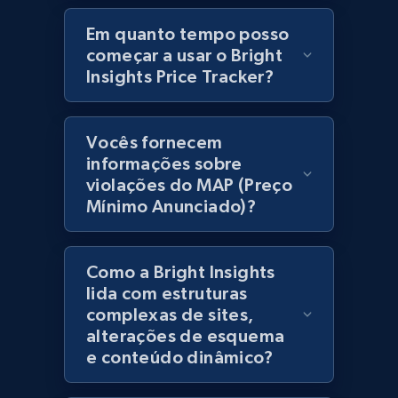
products using specified keywords
Em quanto tempo posso
URL, Product id, Title, Images, Final price,
começar a usar o Bright
Currency, Discount, Initial price, and more.
Insights Price Tracker?
1.1K+
149+
Comece agora
Vocês fornecem
informações sobre
violações do MAP (Preço
Lazada - Products
Mínimo Anunciado)?
URL, Title, Rating, Reviews, Initial price, Final
price, Currency, Stock, and more.
Como a Bright Insights
991+
165+
Comece agora
lida com estruturas
complexas de sites,
alterações de esquema
e conteúdo dinâmico?
Lazada - Products - Discover products by
keyword