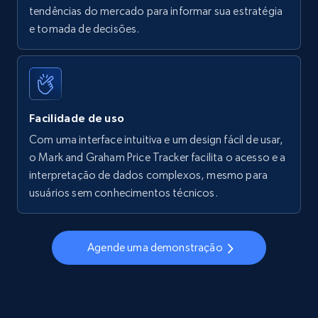
tendências do mercado para informar sua estratégia
Walmart - products - Find new products by
e tomada de decisões.
using specific category URL
URL, Final price, Sku, Currency, Gtin,
Specifications, Image urls, Top reviews, and
more.
Facilidade de uso
5.6K+
876+
Comece agora
Com uma interface intuitiva e um design fácil de usar,
o Mark and Graham Price Tracker facilita o acesso e a
interpretação de dados complexos, mesmo para
usuários sem conhecimentos técnicos.
Walmart - products - Collects products by
specific keywords
URL, Final price, Sku, Currency, Gtin,
Agende uma demonstração
Specifications, Image urls, Top reviews, and
more.
5.6K+
876+
Comece agora