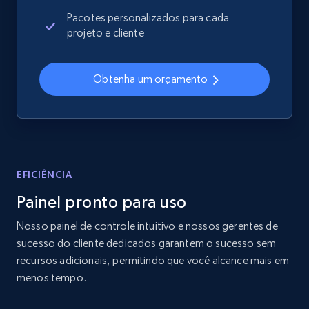
2.4K+
200+
Comece agora
Pacotes personalizados para cada
projeto e cliente
Home Depot US
Obtenha um orçamento
URL, Domain, Country code, Model number,
Sku, Product id, Product name, Manufacturer,
and more.
2.1K+
355+
Comece agora
EFICIÊNCIA
Painel pronto para uso
Nosso painel de controle intuitivo e nossos gerentes de
Home Depot US - Gather data on products
sucesso do cliente dedicados garantem o sucesso sem
using specified keywords
recursos adicionais, permitindo que você alcance mais em
URL, Domain, Country code, Model number,
menos tempo.
Sku, Product id, Product name, Manufacturer,
and more.