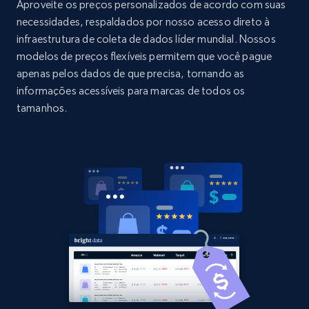
URL, Domain, Country code, Model number,
Aproveite os preços personalizados de acordo com suas
Sku, Product id, Product name, Manufacturer,
necessidades, respaldados por nosso acesso direto à
and more.
infraestrutura de coleta de dados líder mundial. Nossos
modelos de preços flexíveis permitem que você pague
2.1K+
355+
Comece agora
apenas pelos dados de que precisa, tornando as
informações acessíveis para marcas de todos os
tamanhos.
Home Depot US - Discovery products by
specific category URL
URL, Domain, Country code, Model number,
Sku, Product id, Product name, Manufacturer,
and more.
2.1K+
355+
Comece agora