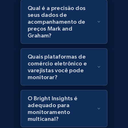
URL, Title, Rating, Reviews, Initial price, Final
Qual é a precisão dos
price, Currency, Stock, and more.
seus dados de
acompanhamento de
preços Mark and
991+
165+
Comece agora
Graham?
Quais plataformas de
Lazada - Products - Discover products by
comércio eletrônico e
category URL or brand URL
varejistas você pode
URL, Title, Rating, Reviews, Initial price, Final
monitorar?
price, Currency, Stock, and more.
991+
165+
Comece agora
O Bright Insights é
adequado para
monitoramento
multicanal?
Lazada - Products - Discover products by