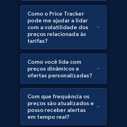
Category id, Product id, Product name, Price,
Como o Price Tracker
Currency, Colour code, Colour, Description, and
pode me ajudar a lidar
more.
com a volatilidade dos
preços relacionada às
1.2K+
208+
Comece agora
tarifas?
Como você lida com
Best Buy products
preços dinâmicos e
URL, Product id, Title, Images, Final price,
ofertas personalizadas?
Currency, Discount, Initial price, and more.
1.1K+
149+
Comece agora
Com que frequência os
preços são atualizados e
posso receber alertas
em tempo real?
Best Buy products - Collect data on