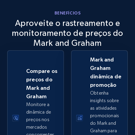
eBay
BENEFÍCIOS
Aproveite o rastreamento e
URL, Product id, Title, Seller name, Seller rating,
Seller reviews, Breadcrumbs, Root category, and
monitoramento de preços do
more.
Mark and Graham
2.5K+
359+
Comece agora
Mark and
Graham
Compare os
dinâmica de
preços do
eBay - Gather data on products using
promoção
Mark and
specified keywords
Obtenha
Graham
URL, Product id, Title, Seller name, Seller rating,
insights sobre
Monitore a
Seller reviews, Breadcrumbs, Root category, and
as atividades
more.
dinâmica de
promocionais
preços nos
do Mark and
mercados
2.5K+
359+
Comece agora
Graham para
concorrentes