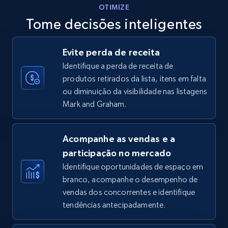
OTIMIZE
Tome decisões inteligentes
Walmart - products - Discover products by
Evite perda de receita
using sku numbers
Identifique a perda de receita de
URL, Final price, Sku, Currency, Gtin,
produtos retirados da lista, itens em falta
Specifications, Image urls, Top reviews, and
ou diminuição da visibilidade nas listagens
more.
Mark and Graham.
5.6K+
876+
Comece agora
Acompanhe as vendas e a
participação no mercado
Identifique oportunidades de espaço em
TikTok Shop
branco, acompanhe o desempenho de
URL, Title, Available, Description, Currency, Initial
vendas dos concorrentes e identifique
price, Final price, Discount percent, and more.
tendências antecipadamente.
5.4K+
668+
Comece agora