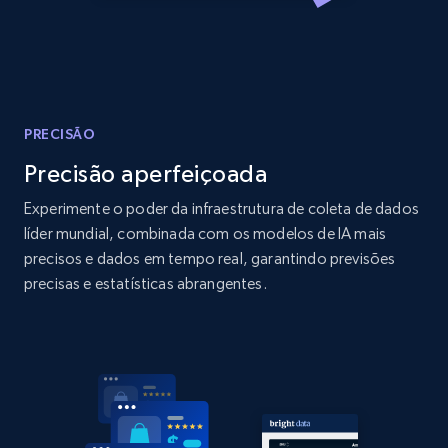
Amazon products global dataset
Title, Seller name, Brand, Description, Initial
price, Currency, Availability, Reviews count, and
more.
2.1K+
375+
Comece agora
PRECISÃO
Precisão aperfeiçoada
Experimente o poder da infraestrutura de coleta de dados
Amazon products global dataset - Collects
líder mundial, combinada com os modelos de IA mais
products by specific category URL
precisos e dados em tempo real, garantindo previsões
precisas e estatísticas abrangentes.
Title, Seller name, Brand, Description, Initial
price, Currency, Availability, Reviews count, and
more.
2.1K+
375+
Comece agora