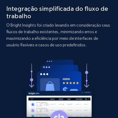
Integração simplificada do fluxo de
2.1K+
375+
Comece agora
trabalho
O Bright Insights foi criado levando em consideração seus
fluxos de trabalho existentes, minimizando erros e
Etsy
maximizando a eficiência por meio de interfaces de
usuário flexíveis e casos de uso predefinidos.
URL, Product id, Listing inventory id, Title, Rating,
Reviews count shop, Reviews count item, Initial
price, and more.
1.9K+
323+
Comece agora
Etsy - Collect data on products using
specified keywords
URL, Product id, Listing inventory id, Title, Rating,