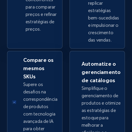
replicar
para comparar
estratégias
preços e refinar
bem-sucedidas
eBay - Collect products from shops on eBay
estratégias de
e impulsionar o
preços.
URL, Product id, Title, Seller name, Seller rating,
crescimento
Seller reviews, Breadcrumbs, Root category, and
das vendas.
more.
Compare os
2.5K+
359+
Comece agora
Automatize o
mesmos
gerenciamento
SKUs
de catálogos
Supere os
Simplifique o
eBay - Collect records by category
desafios na
gerenciamento de
URL, Product id, Title, Seller name, Seller rating,
correspondência
produtos e otimize
Seller reviews, Breadcrumbs, Root category, and
de produtos
as estratégias de
more.
com tecnologia
estoque para
avançada de IA
melhorar a
2.5K+
359+
Comece agora
para obter