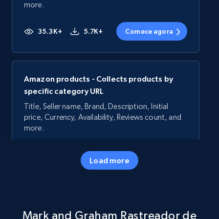
more.
35.3K+
5.7K+
Comece agora
Amazon products - Collects products by
specific category URL
Title, Seller name, Brand, Description, Initial
price, Currency, Availability, Reviews count, and
more.
35.3K+
5.7K+
Comece agora
Load more
Amazon products - Collects products by
Mark and Graham Rastreador de
specific keywords