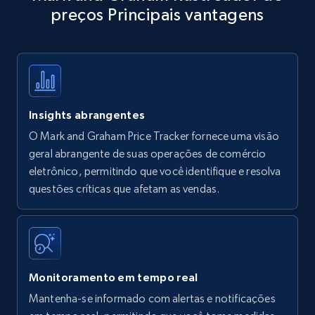
preços Principais vantagens
Title, Seller name, Brand, Description, Initial
price, Currency, Availability, Reviews count, and
more.
35.3K+
5.7K+
Comece agora
Insights abrangentes
O Mark and Graham Price Tracker fornece uma visão
Amazon products - find products by using
geral abrangente de suas operações de comércio
upc numbers
eletrônico, permitindo que você identifique e resolva
questões críticas que afetam as vendas.
Title, Seller name, Brand, Description, Initial
price, Currency, Availability, Reviews count, and
more.
35.3K+
5.7K+
Comece agora
Monitoramento em tempo real
Mantenha-se informado com alertas e notificações