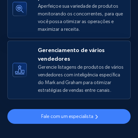
Aperfeiçoe sua variedade de produtos
monitorando os concorrentes, para que
você possa otimizar as operações e
TikTok Shop - discover records by shop url
maximizar a receita.
URL, Title, Available, Description, Currency, Initial
price, Final price, Discount percent, and more.
Gerenciamento de vários
5.4K+
668+
Comece agora
vendedores
Gerencie listagens de produtos de vários
vendedores com inteligência específica
do Mark and Graham para otimizar
Amazon sellers info
estratégias de vendas entre canais.
Seller id, URL, Seller name, Description, Detailed
info, Stars, Feedbacks, Return policy, and more.
Fale com um especialista
2.5K+
378+
Comece agora