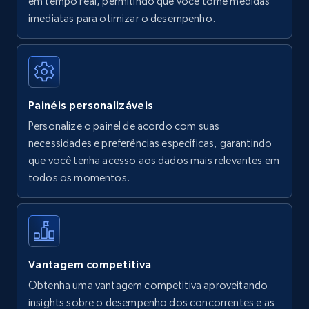
em tempo real, permitindo que você tome medidas
Amazon Reviews
imediatas para otimizar o desempenho.
URL, Product name, Product rating, Product
rating object, Product rating max, Rating,
Author name, Asin, and more.
Painéis personalizáveis
7.4K+
872+
Comece agora
Personalize o painel de acordo com suas
necessidades e preferências específicas, garantindo
que você tenha acesso aos dados mais relevantes em
Walmart - products
todos os momentos.
URL, Final price, Sku, Currency, Gtin,
Specifications, Image urls, Top reviews, and
more.
5.6K+
876+
Comece agora
Vantagem competitiva
Obtenha uma vantagem competitiva aproveitando
insights sobre o desempenho dos concorrentes e as