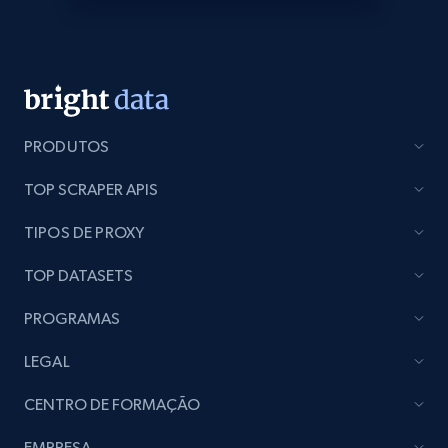
seller URL
URL, Title, Rating, Reviews, Initial price, Final
price, Currency, Stock, and more.
991+
165+
Comece agora
PRODUTOS
TOP SCRAPER APIS
Lazada - Products - Discover products by
TIPOS DE PROXY
brand URL
URL, Title, Rating, Reviews, Initial price, Final
TOP DATASETS
price, Currency, Stock, and more.
PROGRAMAS
991+
165+
Comece agora
LEGAL
CENTRO DE FORMAÇÃO
Lowes.com
EMPRESA