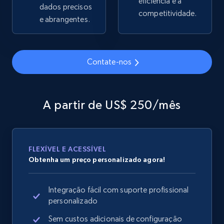
eficiência e a
dados precisos
competitividade.
e abrangentes.
Google Shopping
URL, Product id, Title, Product description,
Contate-nos
Rating, Reviews count, Images, Variations, and
more.
A partir de US$ 250/mês
2.4K+
200+
Comece agora
FLEXÍVEL E ACESSÍVEL
Google Shopping - collects products from
Obtenha um preço personalizado agora!
web using keywords
URL, Product id, Title, Product description,
Integração fácil com suporte profissional
Rating, Reviews count, Images, Variations, and
personalizado
more.
Sem custos adicionais de configuração