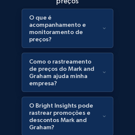
preços
URL, Product id, Title, Product description,
Rating, Reviews count, Initial price, Discount,
O que é
and more.
acompanhamento e
monitoramento de
1.3K+
175+
Comece agora
preços?
Como o rastreamento
Zara - Products
de preços do Mark and
Graham ajuda minha
Category id, Product id, Product name, Price,
Currency, Colour code, Colour, Description, and
empresa?
more.
O Bright Insights pode
1.2K+
208+
Comece agora
rastrear promoções e
descontos Mark and
Graham?
Zara - Products - discovery by category url