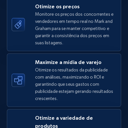
Otimize os preços
Monitore os preços dos concorrentes e
vendedores em tempo real no Mark and
TikTok Shop - category
Graham para se manter competitivo e
URL, Title, Available, Description, Currency, Initial
garantir a consistência dos preços em
price, Final price, Discount percent, and more.
suas listagens.
5.4K+
668+
Comece agora
Maximize a mídia de varejo
Otimize os resultados da publicidade
com análises, maximizando o ROI e
garantindo que seus gastos com
TikTok Shop - Collect TikTok shop products
publicidade estejam gerando resultados
by keywords search
crescentes.
URL, Title, Available, Description, Currency, Initial
price, Final price, Discount percent, and more.
Otimize a variedade de
5.4K+
668+
Comece agora
produtos