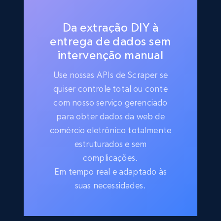
Da extração DIY à
entrega de dados sem
intervenção manual
Use nossas APIs de Scraper se
quiser controle total ou conte
com nosso serviço gerenciado
para obter dados da web de
comércio eletrônico totalmente
estruturados e sem
complicações.
Em tempo real e adaptado às
suas necessidades.