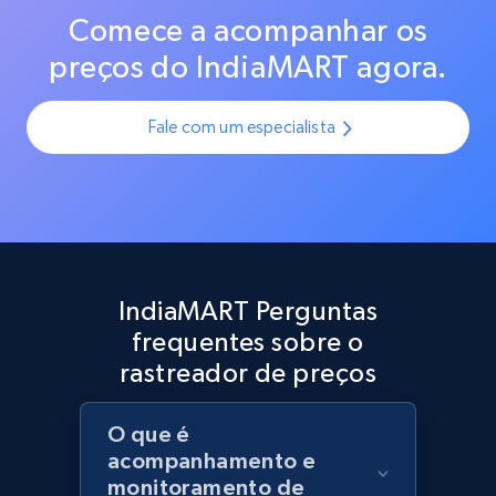
variantes e SKUs, garantindo dados consistentes e
Rating, Reviews count, Initial price, Discount,
Comece a acompanhar os
precisos em todas as plataformas.
and more.
preços do IndiaMART agora.
1.3K+
176+
Comece agora
Fale com um especialista
Target - Discover products by category url
URL, Product id, Title, Product description,
Rating, Reviews count, Initial price, Discount,
and more.
IndiaMART Perguntas
frequentes sobre o
1.3K+
176+
Comece agora
rastreador de preços
O que é
acompanhamento e
Target - Discover products by specified
monitoramento de
UPC