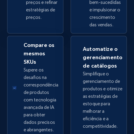
preços e refinar
bem-sucedidas
estratégias de
e impulsionar o
preços.
crescimento
eBay - Collect products from shops on eBay
das vendas.
URL, Product id, Title, Seller name, Seller rating,
Seller reviews, Breadcrumbs, Root category, and
more.
Compare os
Automatize o
mesmos
gerenciamento
2.5K+
359+
Comece agora
SKUs
de catálogos
Supere os
Simplifique o
desafios na
gerenciamento de
correspondência
produtos e otimize
eBay - Collect records by category
de produtos
as estratégias de
URL, Product id, Title, Seller name, Seller rating,
com tecnologia
estoque para
Seller reviews, Breadcrumbs, Root category, and
avançada de IA
melhorar a
more.
para obter
eficiência e a
dados precisos
competitividade.
2.5K+
359+
Comece agora
e abrangentes.