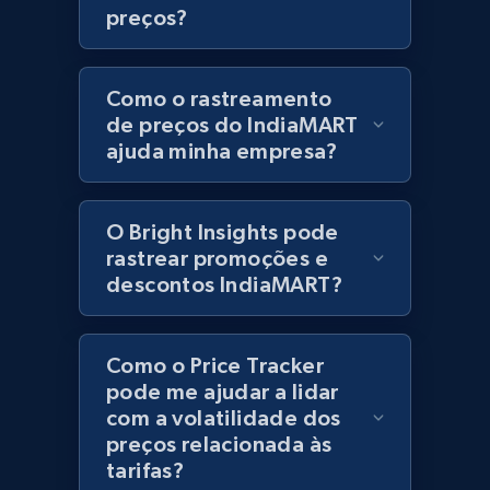
preços?
URL, Product id, Title, Product description,
Rating, Reviews count, Initial price, Discount,
and more.
Como o rastreamento
de preços do IndiaMART
1.3K+
176+
Comece agora
ajuda minha empresa?
O Bright Insights pode
Zara - Products
rastrear promoções e
Category id, Product id, Product name, Price,
descontos IndiaMART?
Currency, Colour code, Colour, Description, and
more.
Como o Price Tracker
1.2K+
208+
Comece agora
pode me ajudar a lidar
com a volatilidade dos
preços relacionada às
tarifas?
Zara - Products - discovery by category url