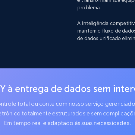
problema.
A inteligência competit
mantém o fluxo de dado
de dados unificado elimi
IY à entrega de dados sem inte
controle total ou conte com nosso serviço gerencia
etrônico totalmente estruturados e sem complicaçõ
Em tempo real e adaptado às suas necessidades.