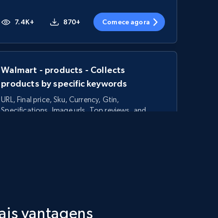
7.4K+
870+
Comece agora
Walmart - products - Collects
products by specific keywords
URL, Final price, Sku, Currency, Gtin,
Specifications, Image urls, Top reviews, and
more.
5.6K+
875+
Comece agora
TikTok Shop - category
ais vantagens