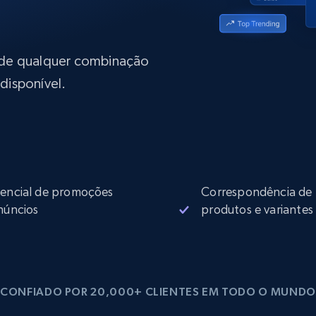
rtir de
Começa a partir de
collected
B
$0.9/IP
datacenter
rtir de
 de qualquer combinação
disponível.
Proxies ISP
eer
Mais de 700.000 proxies residenciais
estáticos totalmente compatíveis
de
encial de promoções
Correspondência de
núncios
produtos e variantes
CONFIADO POR 20,000+ CLIENTES EM TODO O MUNDO