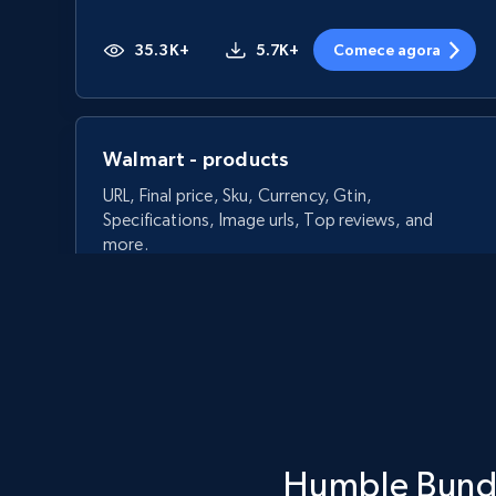
35.3K+
5.7K+
Comece agora
Walmart - products
URL, Final price, Sku, Currency, Gtin,
Specifications, Image urls, Top reviews, and
more.
5.6K+
875+
Comece agora
Walmart - products - Discover
Humble Bundl