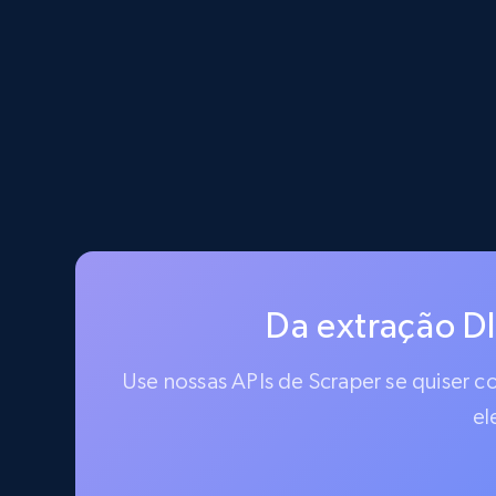
Da extração D
Use nossas APIs de Scraper se quiser 
el