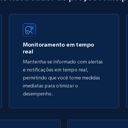
URL, Title, Available, Description, Currency, Initial
price, Final price, Discount percent, and more.
5.4K+
668+
Comece agora
Monitoramento em tempo
real
Mantenha-se informado com alertas
TikTok Shop - discover records by shop
e notificações em tempo real,
url
permitindo que você tome medidas
imediatas para otimizar o
URL, Title, Available, Description, Currency, Initial
price, Final price, Discount percent, and more.
desempenho.
5.4K+
668+
Comece agora