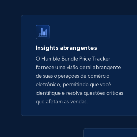
products by using sku numbers
URL, Final price, Sku, Currency, Gtin,
Specifications, Image urls, Top reviews, and
more.
5.6K+
875+
Comece agora
Insights abrangentes
O Humble Bundle Price Tracker
fornece uma visão geral abrangente
TikTok Shop - Collect TikTok shop
de suas operações de comércio
products by keywords search
eletrônico, permitindo que você
URL, Title, Available, Description, Currency, Initial
identifique e resolva questões críticas
price, Final price, Discount percent, and more.
que afetam as vendas.
5.4K+
668+
Comece agora