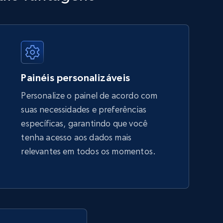
URL, Title, Available, Description, Currency, Initial
price, Final price, Discount percent, and more.
5.4K+
668+
Comece agora
Painéis personalizáveis
Personalize o painel de acordo com
suas necessidades e preferências
Amazon sellers info
específicas, garantindo que você
Seller id, URL, Seller name, Description, Detailed
tenha acesso aos dados mais
info, Stars, Feedbacks, Return policy, and more.
relevantes em todos os momentos.
2.5K+
378+
Comece agora