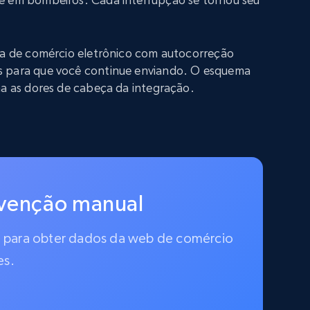
iva de comércio eletrônico com autocorreção
s para que você continue enviando. O esquema
na as dores de cabeça da integração.
rvenção manual
do para obter dados da web de comércio
es.