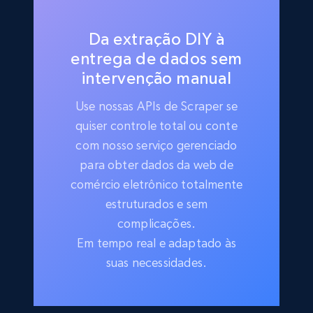
Da extração DIY à
entrega de dados sem
intervenção manual
Use nossas APIs de Scraper se
quiser controle total ou conte
com nosso serviço gerenciado
para obter dados da web de
comércio eletrônico totalmente
estruturados e sem
complicações.
Em tempo real e adaptado às
suas necessidades.