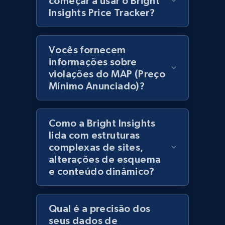
começar a usar o Bright
products using specified keywords
Insights Price Tracker?
URL, Product id, Title, Images, Final price,
Currency, Discount, Initial price, and more.
Vocês fornecem
1.1K+
149+
Comece agora
informações sobre
violações do MAP (Preço
Mínimo Anunciado)?
Lowes.com
Como a Bright Insights
URL, Domain, Marketplace pn, Sku, Other pn,
Model number, Gtin ean pn, Product name, and
lida com estruturas
more.
complexas de sites,
alterações de esquema
e conteúdo dinâmico?
991+
162+
Comece agora
Qual é a precisão dos
seus dados de
Lowes.com - Gather data on products using