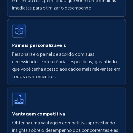
em tempo real, permitindo que você tome medidas
Amazon Reviews
imediatas para otimizar o desempenho.
URL, Product name, Product rating, Product
rating object, Product rating max, Rating,
Author name, Asin, and more.
Painéis personalizáveis
7.4K+
870+
Comece agora
Personalize o painel de acordo com suas
necessidades e preferências específicas, garantindo
que você tenha acesso aos dados mais relevantes em
Walmart - products
todos os momentos.
URL, Final price, Sku, Currency, Gtin,
Specifications, Image urls, Top reviews, and
more.
5.6K+
875+
Comece agora
Vantagem competitiva
Obtenha uma vantagem competitiva aproveitando
insights sobre o desempenho dos concorrentes e as