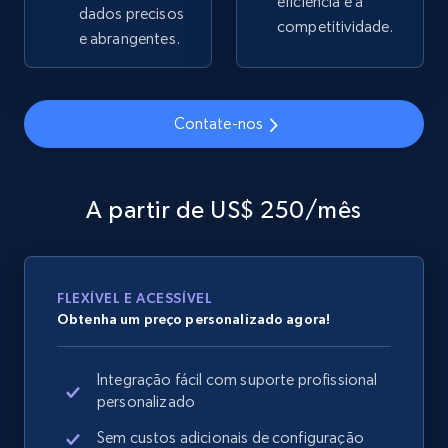
eficiência e a
dados precisos
competitividade.
e abrangentes.
Google Shopping
URL, Product id, Title, Product description,
Contate-nos
Rating, Reviews count, Images, Variations, and
more.
A partir de US$ 250/mês
2.4K+
199+
Comece agora
FLEXÍVEL E ACESSÍVEL
Google Shopping - collects products from
Obtenha um preço personalizado agora!
web using keywords
URL, Product id, Title, Product description,
Integração fácil com suporte profissional
Rating, Reviews count, Images, Variations, and
personalizado
more.
Sem custos adicionais de configuração