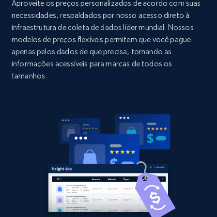
URL, Domain, Country code, Model number,
Aproveite os preços personalizados de acordo com suas
Sku, Product id, Product name, Manufacturer,
necessidades, respaldados por nosso acesso direto à
and more.
infraestrutura de coleta de dados líder mundial. Nossos
modelos de preços flexíveis permitem que você pague
2.1K+
355+
Comece agora
apenas pelos dados de que precisa, tornando as
informações acessíveis para marcas de todos os
tamanhos.
Home Depot US - Discovery products by
specific category URL
URL, Domain, Country code, Model number,
Sku, Product id, Product name, Manufacturer,
and more.
2.1K+
355+
Comece agora