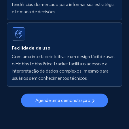
tendências do mercado para informar sua estratégia
Walmart - products - Find new products by
e tomada de decisões.
using specific category URL
URL, Final price, Sku, Currency, Gtin,
Specifications, Image urls, Top reviews, and
more.
Facilidade de uso
5.6K+
875+
Comece agora
Com uma interface intuitiva e um design fácil de usar,
o Hobby Lobby Price Tracker facilita o acesso e a
interpretação de dados complexos, mesmo para
usuários sem conhecimentos técnicos.
Walmart - products - Collects products by
specific keywords
URL, Final price, Sku, Currency, Gtin,
Agende uma demonstração
Specifications, Image urls, Top reviews, and
more.
5.6K+
875+
Comece agora