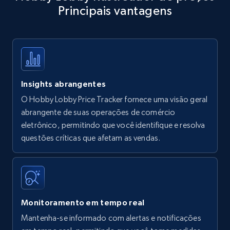
Principais vantagens
Title, Seller name, Brand, Description, Initial
price, Currency, Availability, Reviews count, and
more.
35.2K+
5.7K+
Comece agora
Insights abrangentes
O Hobby Lobby Price Tracker fornece uma visão geral
Amazon products - find products by using
abrangente de suas operações de comércio
upc numbers
eletrônico, permitindo que você identifique e resolva
questões críticas que afetam as vendas.
Title, Seller name, Brand, Description, Initial
price, Currency, Availability, Reviews count, and
more.
35.2K+
5.7K+
Comece agora
Monitoramento em tempo real
Mantenha-se informado com alertas e notificações