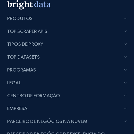
Lazada - Products
URL, Title, Rating, Reviews, Initial price, Final
PRODUTOS
price, Currency, Stock, and more.
TOP SCRAPER APIS
988+
160+
Comece agora
TIPOS DE PROXY
TOP DATASETS
Lazada - Products - Discover products by
PROGRAMAS
keyword
LEGAL
URL, Title, Rating, Reviews, Initial price, Final
price, Currency, Stock, and more.
CENTRO DE FORMAÇÃO
EMPRESA
988+
160+
Comece agora
PARCEIRO DE NEGÓCIOS NA NUVEM