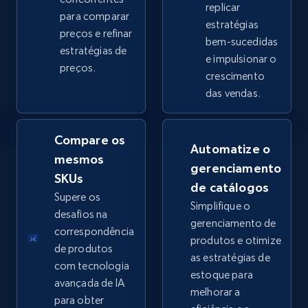
replicar
para comparar
estratégias
preços e refinar
bem-sucedidas
eBay - Collect products from shops on eBay
estratégias de
e impulsionar o
preços.
URL, Product id, Title, Seller name, Seller rating,
crescimento
Seller reviews, Breadcrumbs, Root category, and
das vendas.
more.
Compare os
2.5K+
359+
Comece agora
Automatize o
mesmos
gerenciamento
SKUs
de catálogos
Supere os
Simplifique o
eBay - Collect records by category
desafios na
gerenciamento de
URL, Product id, Title, Seller name, Seller rating,
correspondência
produtos e otimize
Seller reviews, Breadcrumbs, Root category, and
de produtos
as estratégias de
more.
com tecnologia
estoque para
avançada de IA
melhorar a
2.5K+
359+
Comece agora
para obter