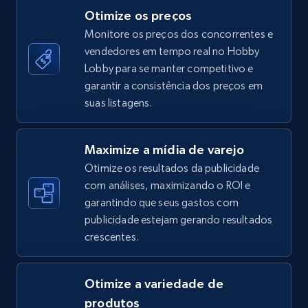
Otimize os preços
Monitore os preços dos concorrentes e
vendedores em tempo real no Hobby
TikTok Shop - category
Lobby para se manter competitivo e
URL, Title, Available, Description, Currency, Initial
garantir a consistência dos preços em
price, Final price, Discount percent, and more.
suas listagens.
5.4K+
668+
Comece agora
Maximize a mídia de varejo
Otimize os resultados da publicidade
com análises, maximizando o ROI e
garantindo que seus gastos com
TikTok Shop - Collect TikTok shop products
publicidade estejam gerando resultados
by keywords search
crescentes.
URL, Title, Available, Description, Currency, Initial
price, Final price, Discount percent, and more.
Otimize a variedade de
5.4K+
668+
Comece agora
produtos