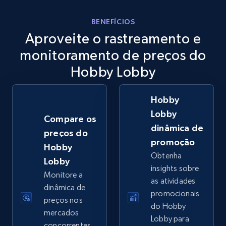
eBay
BENEFÍCIOS
Aproveite o rastreamento e
URL, Product id, Title, Seller name, Seller rating,
Seller reviews, Breadcrumbs, Root category, and
monitoramento de preços do
more.
Hobby Lobby
2.5K+
359+
Comece agora
Hobby
Lobby
Compare os
dinâmica de
preços do
eBay - Gather data on products using
promoção
Hobby
specified keywords
Obtenha
Lobby
URL, Product id, Title, Seller name, Seller rating,
insights sobre
Monitore a
Seller reviews, Breadcrumbs, Root category, and
as atividades
more.
dinâmica de
promocionais
preços nos
do Hobby
mercados
2.5K+
359+
Comece agora
Lobby para
concorrentes