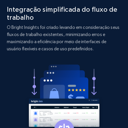
Integração simplificada do fluxo de
2.1K+
375+
Comece agora
trabalho
O Bright Insights foi criado levando em consideração seus
fluxos de trabalho existentes, minimizando erros e
Etsy
maximizando a eficiência por meio de interfaces de
usuário flexíveis e casos de uso predefinidos.
URL, Product id, Listing inventory id, Title, Rating,
Reviews count shop, Reviews count item, Initial
price, and more.
1.9K+
322+
Comece agora
Etsy - Collect data on products using
specified keywords
URL, Product id, Listing inventory id, Title, Rating,