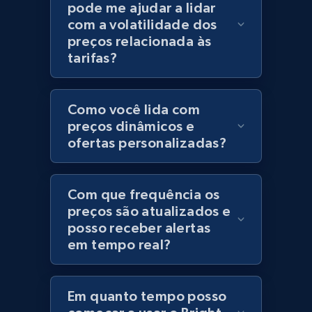
pode me ajudar a lidar
Category id, Product id, Product name, Price,
com a volatilidade dos
Currency, Colour code, Colour, Description, and
preços relacionada às
more.
tarifas?
1.2K+
208+
Comece agora
Como você lida com
preços dinâmicos e
ofertas personalizadas?
Best Buy products
URL, Product id, Title, Images, Final price,
Com que frequência os
Currency, Discount, Initial price, and more.
preços são atualizados e
posso receber alertas
1.1K+
149+
Comece agora
em tempo real?
Em quanto tempo posso
Best Buy products - Collect data on