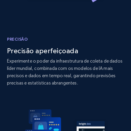
Amazon products global dataset
Title, Seller name, Brand, Description, Initial
price, Currency, Availability, Reviews count, and
more.
2.1K+
375+
Comece agora
PRECISÃO
Precisão aperfeiçoada
Experimente o poder da infraestrutura de coleta de dados
Amazon products global dataset - Collects
líder mundial, combinada com os modelos de IA mais
products by specific category URL
precisos e dados em tempo real, garantindo previsões
precisas e estatísticas abrangentes.
Title, Seller name, Brand, Description, Initial
price, Currency, Availability, Reviews count, and
more.
2.1K+
375+
Comece agora