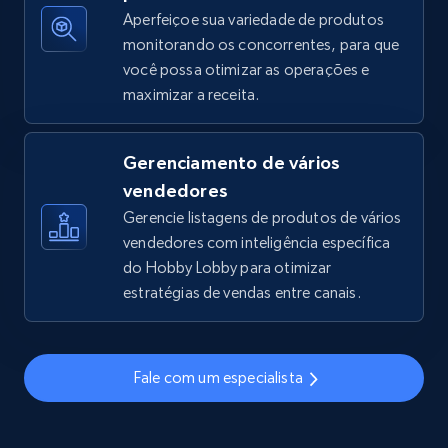
Aperfeiçoe sua variedade de produtos
monitorando os concorrentes, para que
você possa otimizar as operações e
TikTok Shop - discover records by shop url
maximizar a receita.
URL, Title, Available, Description, Currency, Initial
price, Final price, Discount percent, and more.
Gerenciamento de vários
5.4K+
668+
Comece agora
vendedores
Gerencie listagens de produtos de vários
vendedores com inteligência específica
do Hobby Lobby para otimizar
Amazon sellers info
estratégias de vendas entre canais.
Seller id, URL, Seller name, Description, Detailed
info, Stars, Feedbacks, Return policy, and more.
Fale com um especialista
2.5K+
378+
Comece agora