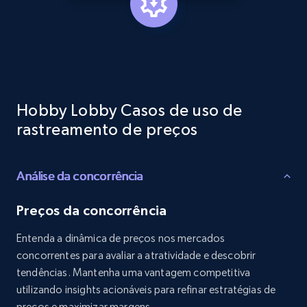
Reviews count shop, Reviews count item, Initial
price, and more.
1.9K+
322+
Comece agora
Hobby Lobby Casos de uso de
Etsy - Collects data from shop's URL
rastreamento de preços
URL, Product id, Listing inventory id, Title, Rating,
Reviews count shop, Reviews count item, Initial
price, and more.
Análise da concorrência
Preços da concorrência
1.9K+
322+
Comece agora
Entenda a dinâmica de preços nos mercados
concorrentes para avaliar a atratividade e descobrir
tendências. Mantenha uma vantagem competitiva
Amazon products search
utilizando insights acionáveis para refinar estratégias de
Asin, URL, Name, Sponsored, Initial price, Final
preços e maximizar margens.