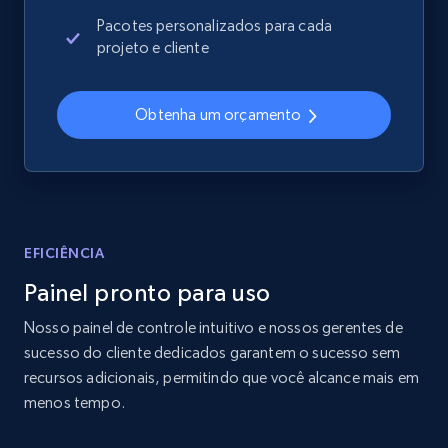
2.4K+
199+
Comece agora
Pacotes personalizados para cada
projeto e cliente
Home Depot US
Obtenha um orçamento
URL, Domain, Country code, Model number,
Sku, Product id, Product name, Manufacturer,
and more.
2.1K+
355+
Comece agora
EFICIÊNCIA
Painel pronto para uso
Nosso painel de controle intuitivo e nossos gerentes de
Home Depot US - Gather data on products
sucesso do cliente dedicados garantem o sucesso sem
using specified keywords
recursos adicionais, permitindo que você alcance mais em
URL, Domain, Country code, Model number,
menos tempo.
Sku, Product id, Product name, Manufacturer,
and more.