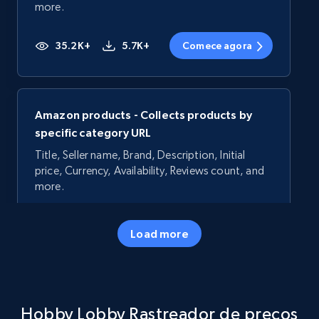
more.
35.2K+
5.7K+
Comece agora
Amazon products - Collects products by
specific category URL
Title, Seller name, Brand, Description, Initial
price, Currency, Availability, Reviews count, and
more.
35.2K+
5.7K+
Comece agora
Load more
Amazon products - Collects products by
Hobby Lobby Rastreador de preços
specific keywords