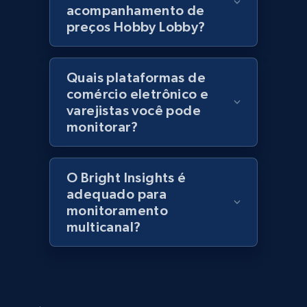
acompanhamento de
specified keywords
preços Hobby Lobby?
URL, Domain, Marketplace pn, Sku, Other pn,
Model number, Gtin ean pn, Product name, and
more.
Quais plataformas de
comércio eletrônico e
991+
162+
Comece agora
varejistas você pode
monitorar?
Lowes.com - Collect records by category
O Bright Insights é
URL, Domain, Marketplace pn, Sku, Other pn,
adequado para
Model number, Gtin ean pn, Product name, and
monitoramento
more.
multicanal?
991+
162+
Comece agora