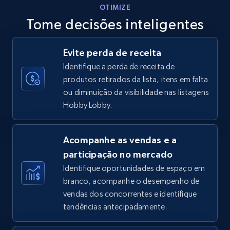
OTIMIZE
Tome decisões inteligentes
Walmart - products - Discover products by
Evite perda de receita
using sku numbers
Identifique a perda de receita de
URL, Final price, Sku, Currency, Gtin,
produtos retirados da lista, itens em falta
Specifications, Image urls, Top reviews, and
ou diminuição da visibilidade nas listagens
more.
Hobby Lobby.
5.6K+
875+
Comece agora
Acompanhe as vendas e a
participação no mercado
Identifique oportunidades de espaço em
TikTok Shop
branco, acompanhe o desempenho de
URL, Title, Available, Description, Currency, Initial
vendas dos concorrentes e identifique
price, Final price, Discount percent, and more.
tendências antecipadamente.
5.4K+
668+
Comece agora