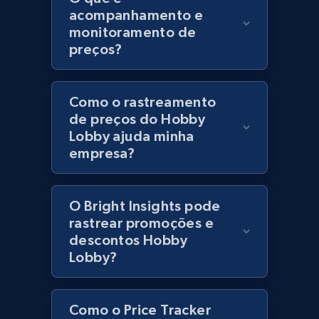
acompanhamento e
URL, Product id, Title, Product description,
monitoramento de
Rating, Reviews count, Initial price, Discount,
preços?
and more.
1.3K+
175+
Comece agora
Como o rastreamento
de preços do Hobby
Lobby ajuda minha
empresa?
Zara - Products
Category id, Product id, Product name, Price,
Currency, Colour code, Colour, Description, and
O Bright Insights pode
more.
rastrear promoções e
descontos Hobby
1.2K+
208+
Comece agora
Lobby?
Como o Price Tracker
Zara - Products - discovery by category url