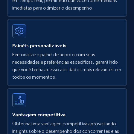
em tempo real, permitindo que você tome medidas
Amazon Reviews
imediatas para otimizar o desempenho.
URL, Product name, Product rating, Product
rating object, Product rating max, Rating,
Author name, Asin, and more.
Painéis personalizáveis
7.4K+
870+
Comece agora
Personalize o painel de acordo com suas
necessidades e preferências específicas, garantindo
que você tenha acesso aos dados mais relevantes em
Walmart - products
todos os momentos.
URL, Final price, Sku, Currency, Gtin,
Specifications, Image urls, Top reviews, and
more.
5.6K+
875+
Comece agora
Vantagem competitiva
Obtenha uma vantagem competitiva aproveitando
insights sobre o desempenho dos concorrentes e as