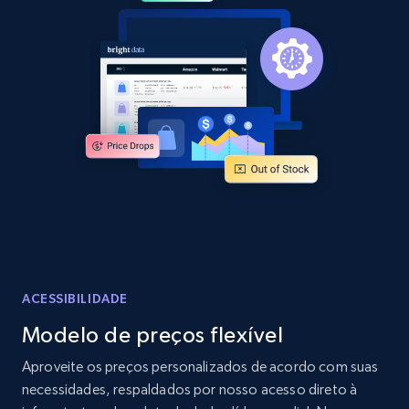
2.1K+
355+
Comece agora
Home Depot US - Discover products by
specified URL
URL, Domain, Country code, Model number,
Sku, Product id, Product name, Manufacturer,
and more.
2.1K+
355+
Comece agora
ACESSIBILIDADE
Modelo de preços flexível
Home Depot US - Discover products by
Aproveite os preços personalizados de acordo com suas
specified UPC
necessidades, respaldados por nosso acesso direto à