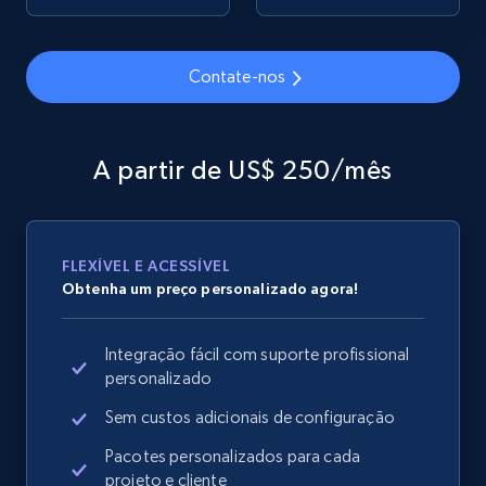
Contate-nos
Google Shopping
URL, Product id, Title, Product description,
Rating, Reviews count, Images, Variations, and
A partir de US$ 250/mês
more.
2.4K+
199+
Comece agora
FLEXÍVEL E ACESSÍVEL
Obtenha um preço personalizado agora!
Google Shopping - collects products from
Integração fácil com suporte profissional
web using keywords
personalizado
URL, Product id, Title, Product description,
Rating, Reviews count, Images, Variations, and
Sem custos adicionais de configuração
more.
Pacotes personalizados para cada
projeto e cliente