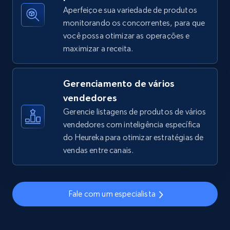
Aperfeiçoe sua variedade de produtos
monitorando os concorrentes, para que
você possa otimizar as operações e
TikTok Shop - discover records by shop url
maximizar a receita.
URL, Title, Available, Description, Currency, Initial
price, Final price, Discount percent, and more.
Gerenciamento de vários
5.4K+
668+
Comece agora
vendedores
Gerencie listagens de produtos de vários
vendedores com inteligência específica
do Heureka para otimizar estratégias de
Amazon sellers info
vendas entre canais.
Seller id, URL, Seller name, Description, Detailed
info, Stars, Feedbacks, Return policy, and more.
Fale com um especialista
2.5K+
378+
Comece agora