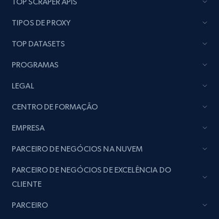
TOP SCRAPER APIS
seller URL
URL, Title, Rating, Reviews, Initial price, Final
TIPOS DE PROXY
price, Currency, Stock, and more.
TOP DATASETS
991+
164+
Comece agora
PROGRAMAS
LEGAL
Lazada - Products - Discover products by
CENTRO DE FORMAÇÃO
brand URL
EMPRESA
URL, Title, Rating, Reviews, Initial price, Final
price, Currency, Stock, and more.
PARCEIRO DE NEGÓCIOS NA NUVEM
991+
164+
Comece agora
PARCEIRO DE NEGÓCIOS DE EXCELÊNCIA DO
CLIENTE
PARCEIRO
Lowes.com