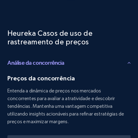
Reviews count shop, Reviews count item, Initial
price, and more.
1.9K+
323+
Comece agora
Heureka Casos de uso de
rastreamento de preços
Etsy - Collects data from shop's URL
Análise da concorrência
URL, Product id, Listing inventory id, Title, Rating,
Reviews count shop, Reviews count item, Initial
price, and more.
Preços da concorrência
Entenda a dinâmica de preços nos mercados
1.9K+
323+
Comece agora
concorrentes para avaliar a atratividade e descobrir
tendências. Mantenha uma vantagem competitiva
utilizando insights acionáveis para refinar estratégias de
preços e maximizar margens.
Amazon products search
Asin, URL, Name, Sponsored, Initial price, Final