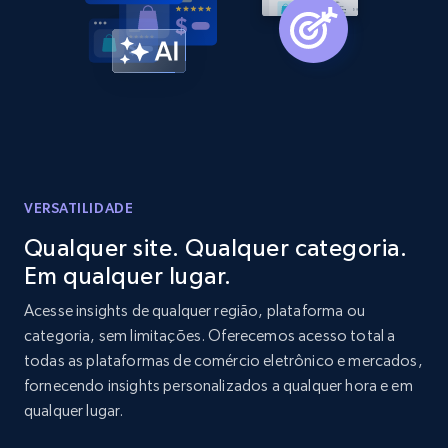
Amazon products global dataset -
Collecting products by keyword search
Title, Seller name, Brand, Description, Initial
price, Currency, Availability, Reviews count, and
more.
2.1K+
375+
Comece agora
VERSATILIDADE
Qualquer site. Qualquer categoria.
Em qualquer lugar.
Amazon products global dataset - Collects
products by best sellers category URL
Acesse insights de qualquer região, plataforma ou
categoria, sem limitações. Oferecemos acesso total a
Title, Seller name, Brand, Description, Initial
todas as plataformas de comércio eletrônico e mercados,
price, Currency, Availability, Reviews count, and
more.
fornecendo insights personalizados a qualquer hora e em
qualquer lugar.
2.1K+
375+
Comece agora