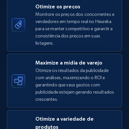
Otimize os preços
Monitore os preços dos concorrentes e
vendedores em tempo real no Heureka
TikTok Shop - category
para se manter competitivo e garantir a
URL, Title, Available, Description, Currency, Initial
consistência dos preços em suas
price, Final price, Discount percent, and more.
listagens.
5.4K+
668+
Comece agora
Maximize a mídia de varejo
Otimize os resultados da publicidade
com análises, maximizando o ROI e
garantindo que seus gastos com
TikTok Shop - Collect TikTok shop products
publicidade estejam gerando resultados
by keywords search
crescentes.
URL, Title, Available, Description, Currency, Initial
price, Final price, Discount percent, and more.
Otimize a variedade de
5.4K+
668+
Comece agora
produtos