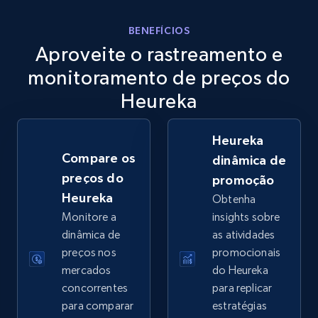
eBay
BENEFÍCIOS
Aproveite o rastreamento e
URL, Product id, Title, Seller name, Seller rating,
Seller reviews, Breadcrumbs, Root category, and
monitoramento de preços do
more.
Heureka
2.5K+
359+
Comece agora
Heureka
Compare os
dinâmica de
preços do
promoção
eBay - Gather data on products using
Heureka
Obtenha
specified keywords
Monitore a
insights sobre
URL, Product id, Title, Seller name, Seller rating,
dinâmica de
as atividades
Seller reviews, Breadcrumbs, Root category, and
preços nos
promocionais
more.
mercados
do Heureka
concorrentes
para replicar
2.5K+
359+
Comece agora
para comparar
estratégias