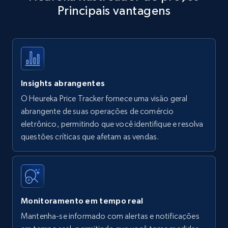
Principais vantagens
Title, Seller name, Brand, Description, Initial
price, Currency, Availability, Reviews count, and
more.
35.3K+
5.7K+
Comece agora
Insights abrangentes
O Heureka Price Tracker fornece uma visão geral
Amazon products - find products by using
abrangente de suas operações de comércio
upc numbers
eletrônico, permitindo que você identifique e resolva
questões críticas que afetam as vendas.
Title, Seller name, Brand, Description, Initial
price, Currency, Availability, Reviews count, and
more.
35.3K+
5.7K+
Comece agora
Monitoramento em tempo real
Mantenha-se informado com alertas e notificações