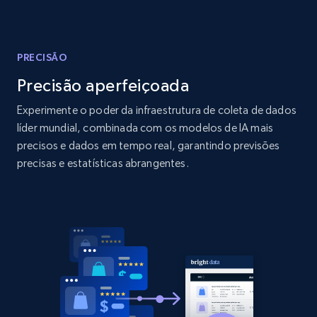
Amazon products global dataset
Title, Seller name, Brand, Description, Initial
price, Currency, Availability, Reviews count, and
more.
PRECISÃO
Precisão aperfeiçoada
2.1K+
375+
Comece agora
Experimente o poder da infraestrutura de coleta de dados
líder mundial, combinada com os modelos de IA mais
precisos e dados em tempo real, garantindo previsões
Amazon products global dataset - Collects
precisas e estatísticas abrangentes.
products by specific category URL
Title, Seller name, Brand, Description, Initial
price, Currency, Availability, Reviews count, and
more.
2.1K+
375+
Comece agora