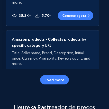
more.
35.3K+
5.7K+
Comece agora
Amazon products - Collects products by
specific category URL
Title, Seller name, Brand, Description, Initial
price, Currency, Availability, Reviews count, and
more.
35.3K+
5.7K+
Comece agora
Load more
Amazon products - Collects products by
Heureka Rastreador de preços
specific keywords