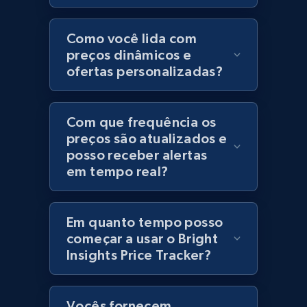
Category id, Product id, Product name, Price,
Currency, Colour code, Colour, Description, and
Como você lida com
more.
preços dinâmicos e
ofertas personalizadas?
1.2K+
208+
Comece agora
Com que frequência os
preços são atualizados e
posso receber alertas
Best Buy products
em tempo real?
URL, Product id, Title, Images, Final price,
Currency, Discount, Initial price, and more.
Em quanto tempo posso
1.1K+
149+
Comece agora
começar a usar o Bright
Insights Price Tracker?
Best Buy products - Collect data on
Vocês fornecem