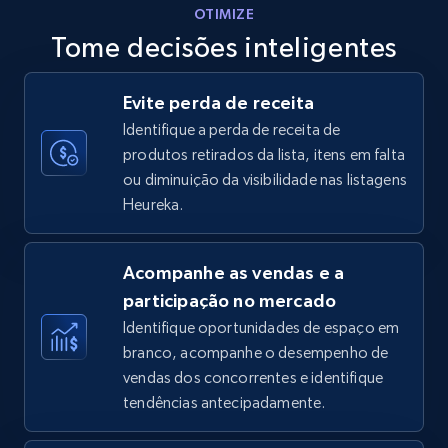
OTIMIZE
Tome decisões inteligentes
Walmart - products - Discover products by
Evite perda de receita
using sku numbers
Identifique a perda de receita de
URL, Final price, Sku, Currency, Gtin,
produtos retirados da lista, itens em falta
Specifications, Image urls, Top reviews, and
ou diminuição da visibilidade nas listagens
more.
Heureka.
5.6K+
875+
Comece agora
Acompanhe as vendas e a
participação no mercado
Identifique oportunidades de espaço em
TikTok Shop
branco, acompanhe o desempenho de
URL, Title, Available, Description, Currency, Initial
vendas dos concorrentes e identifique
price, Final price, Discount percent, and more.
tendências antecipadamente.
5.4K+
668+
Comece agora