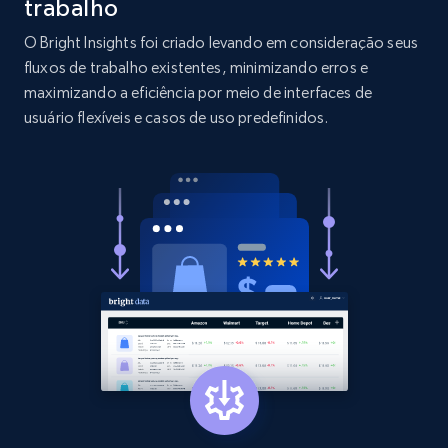
trabalho
O Bright Insights foi criado levando em consideração seus
2.1K+
375+
Comece agora
fluxos de trabalho existentes, minimizando erros e
maximizando a eficiência por meio de interfaces de
usuário flexíveis e casos de uso predefinidos.
Etsy
URL, Product id, Listing inventory id, Title, Rating,
Reviews count shop, Reviews count item, Initial
price, and more.
1.9K+
323+
Comece agora
Etsy - Collect data on products using
specified keywords
URL, Product id, Listing inventory id, Title, Rating,