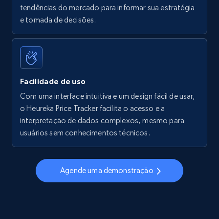
tendências do mercado para informar sua estratégia
Walmart - products - Find new products by
e tomada de decisões.
using specific category URL
URL, Final price, Sku, Currency, Gtin,
Specifications, Image urls, Top reviews, and
more.
Facilidade de uso
5.6K+
875+
Comece agora
Com uma interface intuitiva e um design fácil de usar,
o Heureka Price Tracker facilita o acesso e a
interpretação de dados complexos, mesmo para
usuários sem conhecimentos técnicos.
Walmart - products - Collects products by
specific keywords
URL, Final price, Sku, Currency, Gtin,
Agende uma demonstração
Specifications, Image urls, Top reviews, and
more.
5.6K+
875+
Comece agora