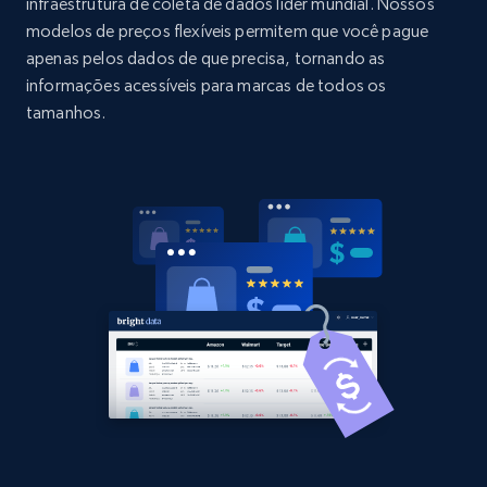
URL, Domain, Country code, Model number,
infraestrutura de coleta de dados líder mundial. Nossos
Sku, Product id, Product name, Manufacturer,
modelos de preços flexíveis permitem que você pague
and more.
apenas pelos dados de que precisa, tornando as
informações acessíveis para marcas de todos os
2.1K+
355+
Comece agora
tamanhos.
Home Depot US - Discovery products by
specific category URL
URL, Domain, Country code, Model number,
Sku, Product id, Product name, Manufacturer,
and more.
2.1K+
355+
Comece agora