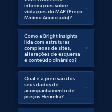
products using specified keywords
informações sobre
URL, Product id, Title, Images, Final price,
violações do MAP (Preço
Currency, Discount, Initial price, and more.
Mínimo Anunciado)?
1.1K+
149+
Comece agora
Como a Bright Insights
lida com estruturas
complexas de sites,
Lazada - Products
alterações de esquema
e conteúdo dinâmico?
URL, Title, Rating, Reviews, Initial price, Final
price, Currency, Stock, and more.
Qual é a precisão dos
991+
164+
Comece agora
seus dados de
acompanhamento de
preços Heureka?
Lazada - Products - Discover products by
keyword