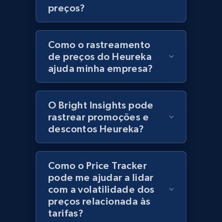
preços?
URL, Product id, Title, Product description,
Rating, Reviews count, Initial price, Discount,
and more.
Como o rastreamento
de preços do Heureka
1.3K+
175+
Comece agora
ajuda minha empresa?
O Bright Insights pode
Zara - Products
rastrear promoções e
Category id, Product id, Product name, Price,
descontos Heureka?
Currency, Colour code, Colour, Description, and
more.
Como o Price Tracker
1.2K+
208+
Comece agora
pode me ajudar a lidar
com a volatilidade dos
preços relacionada às
tarifas?
Zara - Products - discovery by category url