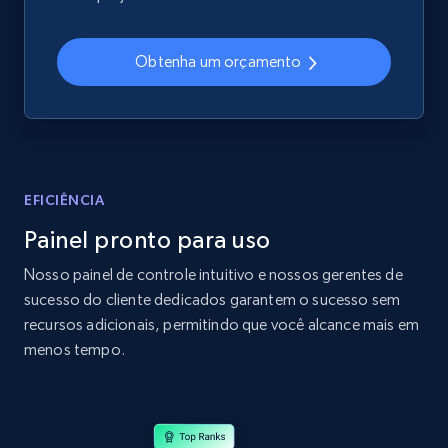
2.4K+
199+
Comece agora
Obtenha um orçamento
Home Depot US
URL, Domain, Country code, Model number,
Sku, Product id, Product name, Manufacturer,
and more.
EFICIÊNCIA
Painel pronto para uso
2.1K+
355+
Comece agora
Nosso painel de controle intuitivo e nossos gerentes de
sucesso do cliente dedicados garantem o sucesso sem
recursos adicionais, permitindo que você alcance mais em
Home Depot US - Gather data on products
menos tempo.
using specified keywords
URL, Domain, Country code, Model number,
Sku, Product id, Product name, Manufacturer,
and more.