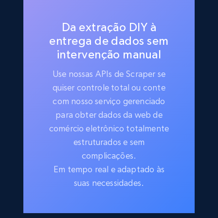
Da extração DIY à
entrega de dados sem
intervenção manual
Use nossas APIs de Scraper se
quiser controle total ou conte
com nosso serviço gerenciado
para obter dados da web de
comércio eletrônico totalmente
estruturados e sem
complicações.
Em tempo real e adaptado às
suas necessidades.