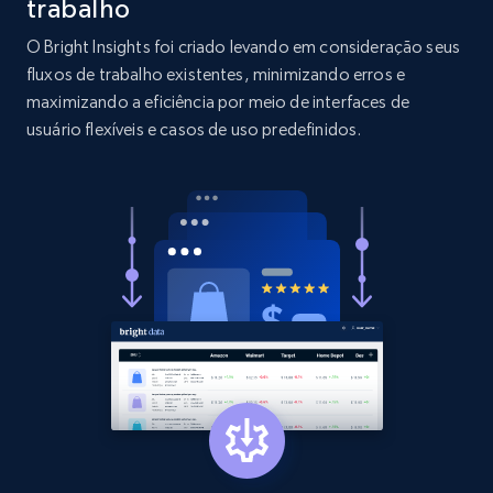
trabalho
O Bright Insights foi criado levando em consideração seus
2.1K+
353+
Comece agora
fluxos de trabalho existentes, minimizando erros e
maximizando a eficiência por meio de interfaces de
usuário flexíveis e casos de uso predefinidos.
Etsy
URL, Product id, Listing inventory id, Title, Rating,
Reviews count shop, Reviews count item, Initial
price, and more.
1.9K+
322+
Comece agora
Etsy - Collect data on products using
specified keywords
URL, Product id, Listing inventory id, Title, Rating,