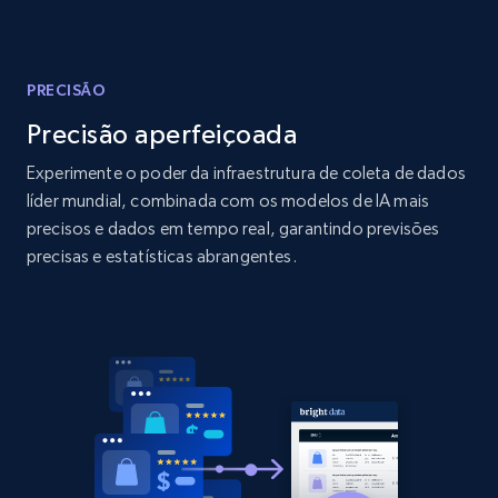
Amazon products global dataset - Collect
products from Brands URLs
Title, Seller name, Brand, Description, Initial
price, Currency, Availability, Reviews count, and
PRECISÃO
more.
Precisão aperfeiçoada
Experimente o poder da infraestrutura de coleta de dados
2.1K+
375+
Comece agora
líder mundial, combinada com os modelos de IA mais
precisos e dados em tempo real, garantindo previsões
precisas e estatísticas abrangentes.
Home Depot US
URL, Domain, Country code, Model number,
Sku, Product id, Product name, Manufacturer,
and more.
2.1K+
353+
Comece agora