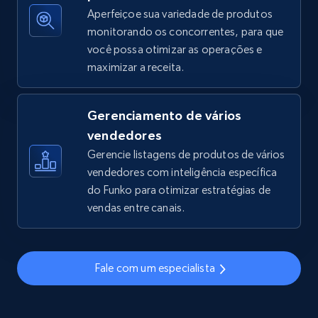
Aperfeiçoe sua variedade de produtos
monitorando os concorrentes, para que
você possa otimizar as operações e
TikTok Shop - discover records by shop url
maximizar a receita.
URL, Title, Available, Description, Currency, Initial
price, Final price, Discount percent, and more.
Gerenciamento de vários
5.4K+
667+
Comece agora
vendedores
Gerencie listagens de produtos de vários
vendedores com inteligência específica
do Funko para otimizar estratégias de
Amazon sellers info
vendas entre canais.
Seller id, URL, Seller name, Description, Detailed
info, Stars, Feedbacks, Return policy, and more.
Fale com um especialista
2.5K+
378+
Comece agora