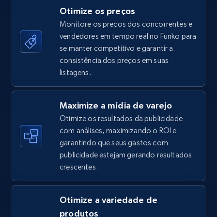
Otimize os preços
Monitore os preços dos concorrentes e
vendedores em tempo real no Funko para
TikTok Shop - category
se manter competitivo e garantir a
URL, Title, Available, Description, Currency, Initial
consistência dos preços em suas
price, Final price, Discount percent, and more.
listagens.
5.4K+
667+
Comece agora
Maximize a mídia de varejo
Otimize os resultados da publicidade
com análises, maximizando o ROI e
garantindo que seus gastos com
TikTok Shop - Collect TikTok shop products
publicidade estejam gerando resultados
by keywords search
crescentes.
URL, Title, Available, Description, Currency, Initial
price, Final price, Discount percent, and more.
Otimize a variedade de
5.4K+
667+
Comece agora
produtos