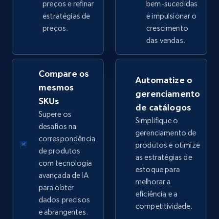
preços e refinar
bem-sucedidas
estratégias de
e impulsionar o
preços.
crescimento
eBay - Collect products from shops on eBay
das vendas.
URL, Product id, Title, Seller name, Seller rating,
Seller reviews, Breadcrumbs, Root category, and
more.
Compare os
Automatize o
mesmos
gerenciamento
2.5K+
358+
Comece agora
SKUs
de catálogos
Supere os
Simplifique o
desafios na
gerenciamento de
correspondência
produtos e otimize
eBay - Collect records by category
de produtos
as estratégias de
URL, Product id, Title, Seller name, Seller rating,
com tecnologia
estoque para
Seller reviews, Breadcrumbs, Root category, and
avançada de IA
melhorar a
more.
para obter
eficiência e a
dados precisos
competitividade.
2.5K+
358+
Comece agora
e abrangentes.