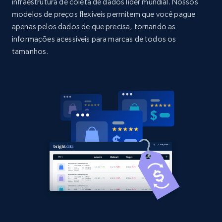
Title, Seller name, Brand, Description, Initial
infraestrutura de coleta de dados líder mundial. Nossos
price, Currency, Availability, Reviews count, and
modelos de preços flexíveis permitem que você pague
more.
apenas pelos dados de que precisa, tornando as
informações acessíveis para marcas de todos os
2.1K+
375+
Comece agora
tamanhos.
Amazon products global dataset - Collect
Amazon products by seller URL
Title, Seller name, Brand, Description, Initial
price, Currency, Availability, Reviews count, and
more.
2.1K+
375+
Comece agora