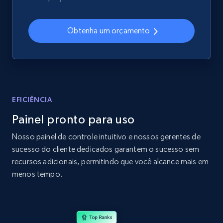
2.4K+
199+
Comece agora
Obtenha um orçamento
Amazon products global dataset
Title, Seller name, Brand, Description, Initial
price, Currency, Availability, Reviews count, and
more.
EFICIÊNCIA
Painel pronto para uso
2.1K+
375+
Comece agora
Nosso painel de controle intuitivo e nossos gerentes de
sucesso do cliente dedicados garantem o sucesso sem
recursos adicionais, permitindo que você alcance mais em
Amazon products global dataset - Collects
menos tempo.
products by specific category URL
Title, Seller name, Brand, Description, Initial
price, Currency, Availability, Reviews count, and
more.