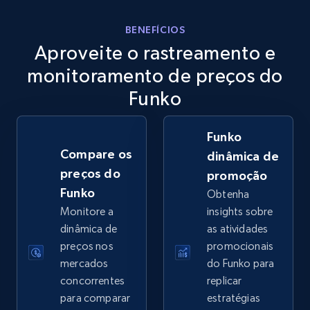
eBay
BENEFÍCIOS
Aproveite o rastreamento e
URL, Product id, Title, Seller name, Seller rating,
Seller reviews, Breadcrumbs, Root category, and
monitoramento de preços do
more.
Funko
2.5K+
358+
Comece agora
Funko
Compare os
dinâmica de
preços do
promoção
eBay - Gather data on products using
Funko
Obtenha
specified keywords
Monitore a
insights sobre
URL, Product id, Title, Seller name, Seller rating,
dinâmica de
as atividades
Seller reviews, Breadcrumbs, Root category, and
preços nos
promocionais
more.
mercados
do Funko para
concorrentes
replicar
2.5K+
358+
Comece agora
para comparar
estratégias