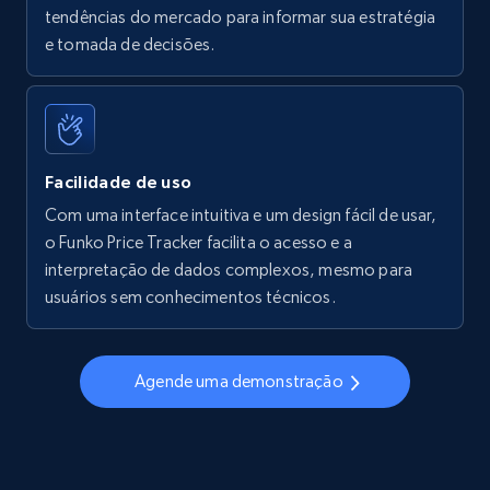
tendências do mercado para informar sua estratégia
Walmart - products - Find new products by
e tomada de decisões.
using specific category URL
URL, Final price, Sku, Currency, Gtin,
Specifications, Image urls, Top reviews, and
more.
Facilidade de uso
5.6K+
874+
Comece agora
Com uma interface intuitiva e um design fácil de usar,
o Funko Price Tracker facilita o acesso e a
interpretação de dados complexos, mesmo para
usuários sem conhecimentos técnicos.
Walmart - products - Collects products by
specific keywords
URL, Final price, Sku, Currency, Gtin,
Agende uma demonstração
Specifications, Image urls, Top reviews, and
more.
5.6K+
874+
Comece agora