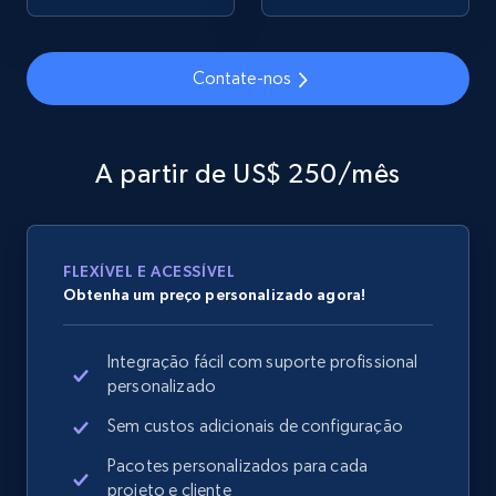
Contate-nos
Google Shopping
URL, Product id, Title, Product description,
Rating, Reviews count, Images, Variations, and
A partir de US$ 250/mês
more.
2.4K+
199+
Comece agora
FLEXÍVEL E ACESSÍVEL
Obtenha um preço personalizado agora!
Google Shopping - collects products from
Integração fácil com suporte profissional
web using keywords
personalizado
URL, Product id, Title, Product description,
Rating, Reviews count, Images, Variations, and
Sem custos adicionais de configuração
more.
Pacotes personalizados para cada
projeto e cliente