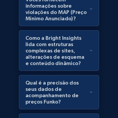
products using specified keywords
informações sobre
URL, Product id, Title, Images, Final price,
violações do MAP (Preço
Currency, Discount, Initial price, and more.
Mínimo Anunciado)?
1.1K+
148+
Comece agora
Como a Bright Insights
lida com estruturas
complexas de sites,
Lowes.com
alterações de esquema
e conteúdo dinâmico?
URL, Domain, Marketplace pn, Sku, Other pn,
Model number, Gtin ean pn, Product name, and
more.
Qual é a precisão dos
seus dados de
991+
162+
Comece agora
acompanhamento de
preços Funko?
Lowes.com - Gather data on products using