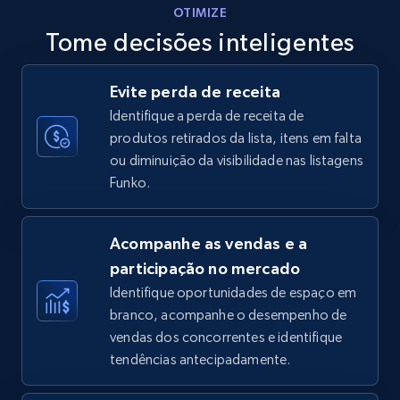
OTIMIZE
Tome decisões inteligentes
Walmart - products - Discover products by
Evite perda de receita
using sku numbers
Identifique a perda de receita de
URL, Final price, Sku, Currency, Gtin,
produtos retirados da lista, itens em falta
Specifications, Image urls, Top reviews, and
ou diminuição da visibilidade nas listagens
more.
Funko.
5.6K+
874+
Comece agora
Acompanhe as vendas e a
participação no mercado
Identifique oportunidades de espaço em
TikTok Shop
branco, acompanhe o desempenho de
URL, Title, Available, Description, Currency, Initial
vendas dos concorrentes e identifique
price, Final price, Discount percent, and more.
tendências antecipadamente.
5.4K+
667+
Comece agora