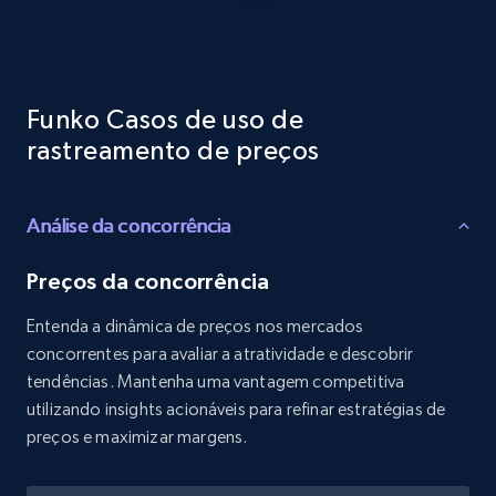
Reviews count shop, Reviews count item, Initial
price, and more.
1.9K+
322+
Comece agora
Funko Casos de uso de
rastreamento de preços
Etsy - Collects data from shop's URL
Análise da concorrência
URL, Product id, Listing inventory id, Title, Rating,
Reviews count shop, Reviews count item, Initial
price, and more.
Preços da concorrência
Entenda a dinâmica de preços nos mercados
1.9K+
322+
Comece agora
concorrentes para avaliar a atratividade e descobrir
tendências. Mantenha uma vantagem competitiva
utilizando insights acionáveis para refinar estratégias de
preços e maximizar margens.
Amazon products search
Asin, URL, Name, Sponsored, Initial price, Final