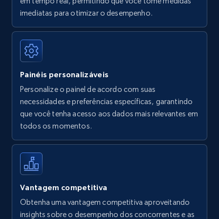
em tempo real, permitindo que você tome medidas
Amazon Reviews
imediatas para otimizar o desempenho.
URL, Product name, Product rating, Product
rating object, Product rating max, Rating,
Author name, Asin, and more.
Painéis personalizáveis
7.4K+
870+
Comece agora
Personalize o painel de acordo com suas
necessidades e preferências específicas, garantindo
que você tenha acesso aos dados mais relevantes em
Walmart - products
todos os momentos.
URL, Final price, Sku, Currency, Gtin,
Specifications, Image urls, Top reviews, and
more.
5.6K+
874+
Comece agora
Vantagem competitiva
Obtenha uma vantagem competitiva aproveitando
insights sobre o desempenho dos concorrentes e as