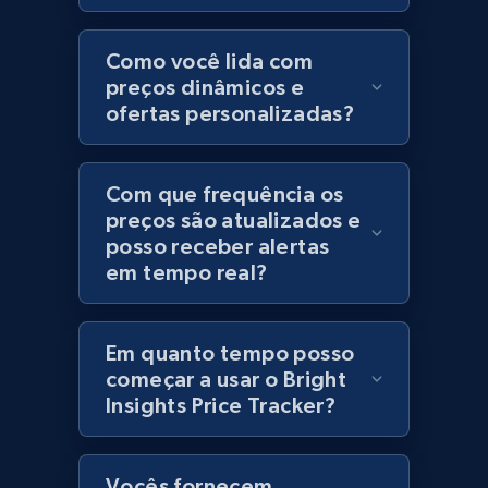
Category id, Product id, Product name, Price,
Currency, Colour code, Colour, Description, and
Como você lida com
more.
preços dinâmicos e
ofertas personalizadas?
1.2K+
208+
Comece agora
Com que frequência os
preços são atualizados e
posso receber alertas
Best Buy products
em tempo real?
URL, Product id, Title, Images, Final price,
Currency, Discount, Initial price, and more.
Em quanto tempo posso
1.1K+
148+
Comece agora
começar a usar o Bright
Insights Price Tracker?
Best Buy products - Collect data on
Vocês fornecem