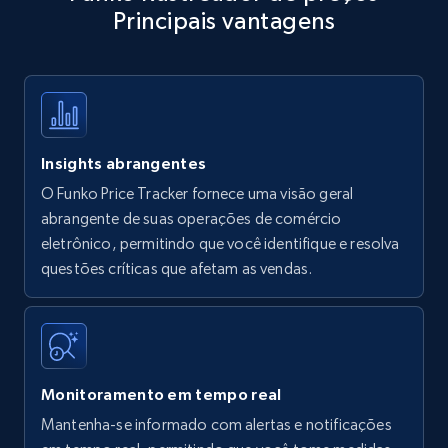
Principais vantagens
Title, Seller name, Brand, Description, Initial
price, Currency, Availability, Reviews count, and
more.
35.2K+
5.7K+
Comece agora
Insights abrangentes
O Funko Price Tracker fornece uma visão geral
Amazon products - find products by using
abrangente de suas operações de comércio
upc numbers
eletrônico, permitindo que você identifique e resolva
questões críticas que afetam as vendas.
Title, Seller name, Brand, Description, Initial
price, Currency, Availability, Reviews count, and
more.
35.2K+
5.7K+
Comece agora
Monitoramento em tempo real
Mantenha-se informado com alertas e notificações