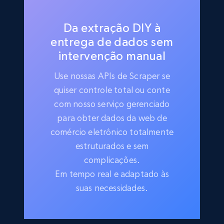
Da extração DIY à
entrega de dados sem
intervenção manual
Use nossas APIs de Scraper se
quiser controle total ou conte
com nosso serviço gerenciado
para obter dados da web de
comércio eletrônico totalmente
estruturados e sem
complicações.
Em tempo real e adaptado às
suas necessidades.