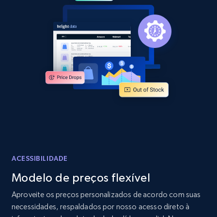
2.1K+
375+
Comece agora
Amazon products global dataset -
Collecting products by keyword search
Title, Seller name, Brand, Description, Initial
price, Currency, Availability, Reviews count, and
more.
2.1K+
375+
Comece agora
ACESSIBILIDADE
Modelo de preços flexível
Amazon products global dataset - Collects
Aproveite os preços personalizados de acordo com suas
products by best sellers category URL
necessidades, respaldados por nosso acesso direto à