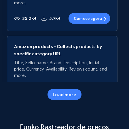
more.
35.2K+
5.7K+
Comece agora
Amazon products - Collects products by
specific category URL
Title, Seller name, Brand, Description, Initial
price, Currency, Availability, Reviews count, and
more.
35.2K+
5.7K+
Comece agora
Load more
Amazon products - Collects products by
Funko Rastreador de preços
specific keywords