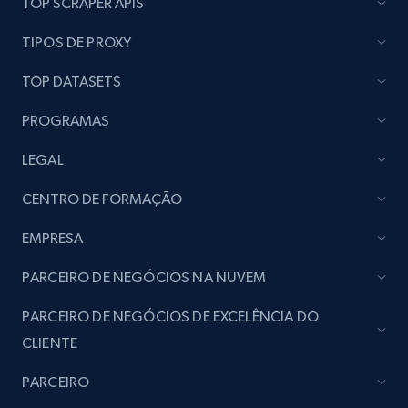
TOP SCRAPER APIS
Lazada - Products
TIPOS DE PROXY
URL, Title, Rating, Reviews, Initial price, Final
price, Currency, Stock, and more.
TOP DATASETS
PROGRAMAS
988+
160+
Comece agora
LEGAL
CENTRO DE FORMAÇÃO
Lazada - Products - Discover products by
keyword
EMPRESA
URL, Title, Rating, Reviews, Initial price, Final
PARCEIRO DE NEGÓCIOS NA NUVEM
price, Currency, Stock, and more.
PARCEIRO DE NEGÓCIOS DE EXCELÊNCIA DO
988+
160+
Comece agora
CLIENTE
PARCEIRO