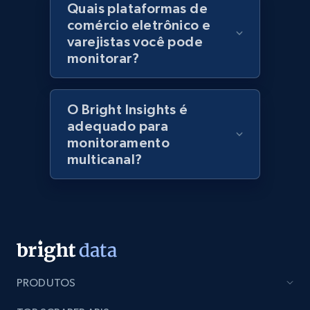
Quais plataformas de
specified keywords
comércio eletrônico e
URL, Domain, Marketplace pn, Sku, Other pn,
varejistas você pode
Model number, Gtin ean pn, Product name, and
monitorar?
more.
991+
162+
Comece agora
O Bright Insights é
adequado para
monitoramento
multicanal?
Lowes.com - Collect records by category
URL, Domain, Marketplace pn, Sku, Other pn,
Model number, Gtin ean pn, Product name, and
more.
991+
162+
Comece agora
PRODUTOS