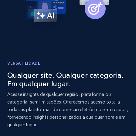
Home Depot US - Gather data on products
using specified keywords
URL, Domain, Country code, Model number,
Sku, Product id, Product name, Manufacturer,
and more.
2.1K+
353+
Comece agora
VERSATILIDADE
Qualquer site. Qualquer categoria.
Em qualquer lugar.
Home Depot US - Discover products by
specified URL
Acesse insights de qualquer região, plataforma ou
categoria, sem limitações. Oferecemos acesso total a
URL, Domain, Country code, Model number,
todas as plataformas de comércio eletrônico e mercados,
Sku, Product id, Product name, Manufacturer,
and more.
fornecendo insights personalizados a qualquer hora e em
qualquer lugar.
2.1K+
353+
Comece agora