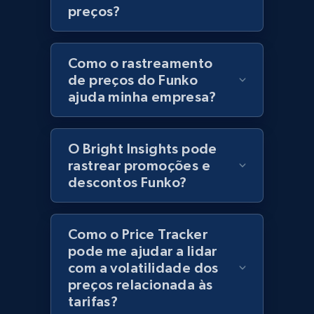
preços?
URL, Product id, Title, Product description,
Rating, Reviews count, Initial price, Discount,
and more.
Como o rastreamento
de preços do Funko
1.3K+
175+
Comece agora
ajuda minha empresa?
O Bright Insights pode
Zara - Products
rastrear promoções e
Category id, Product id, Product name, Price,
descontos Funko?
Currency, Colour code, Colour, Description, and
more.
Como o Price Tracker
1.2K+
208+
Comece agora
pode me ajudar a lidar
com a volatilidade dos
preços relacionada às
tarifas?
Zara - Products - discovery by category url