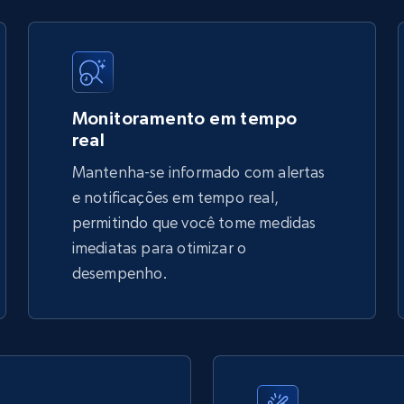
price, Final price, Discount percent, and more.
5.4K+
668+
Comece agora
Monitoramento em tempo
real
Mantenha-se informado com alertas
TikTok Shop - discover records by shop
e notificações em tempo real,
url
permitindo que você tome medidas
imediatas para otimizar o
URL, Title, Available, Description, Currency, Initial
price, Final price, Discount percent, and more.
desempenho.
5.4K+
668+
Comece agora