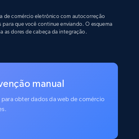
iva de comércio eletrônico com autocorreção
s para que você continue enviando. O esquema
na as dores de cabeça da integração.
rvenção manual
do para obter dados da web de comércio
es.