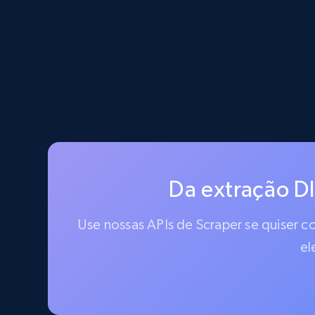
Da extração D
Use nossas APIs de Scraper se quiser 
el