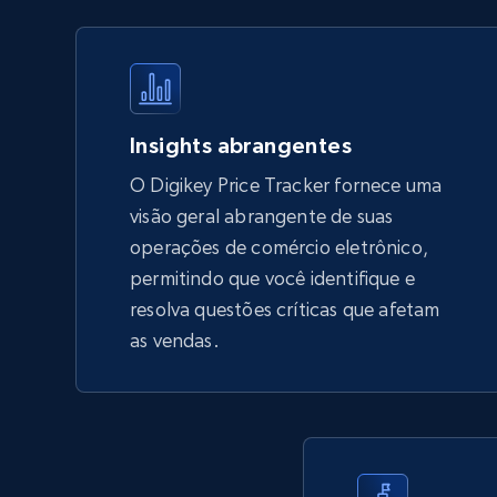
URL, Final price, Sku, Currency, Gtin,
Specifications, Image urls, Top reviews, and
more.
5.6K+
876+
Comece agora
Insights abrangentes
O Digikey Price Tracker fornece uma
visão geral abrangente de suas
TikTok Shop - Collect TikTok shop
operações de comércio eletrônico,
products by keywords search
permitindo que você identifique e
URL, Title, Available, Description, Currency, Initial
resolva questões críticas que afetam
price, Final price, Discount percent, and more.
as vendas.
5.4K+
668+
Comece agora