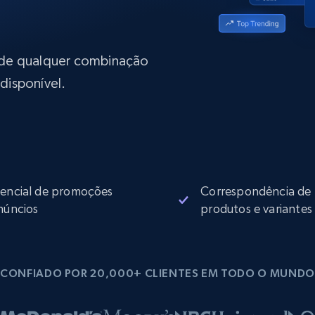
rtir de
Começa a partir de
collected
B
$0.9/IP
datacenter
rtir de
 de qualquer combinação
disponível.
Proxies ISP
eer
Mais de 700.000 proxies residenciais
estáticos totalmente compatíveis
de
encial de promoções
Correspondência de
núncios
produtos e variantes
CONFIADO POR 20,000+ CLIENTES EM TODO O MUNDO