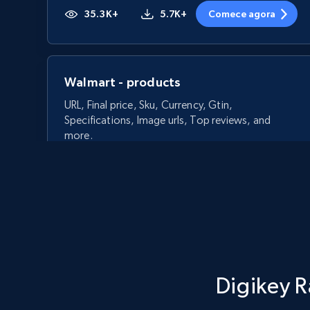
35.3K+
5.7K+
Comece agora
Walmart - products
URL, Final price, Sku, Currency, Gtin,
Specifications, Image urls, Top reviews, and
more.
5.6K+
876+
Comece agora
Walmart - products - Discover
Digikey R
products by using sku numbers