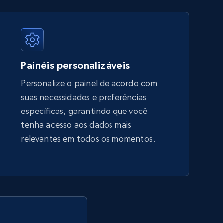
price, Final price, Discount percent, and more.
5.4K+
668+
Comece agora
Painéis personalizáveis
Personalize o painel de acordo com
suas necessidades e preferências
Amazon sellers info
específicas, garantindo que você
Seller id, URL, Seller name, Description, Detailed
tenha acesso aos dados mais
info, Stars, Feedbacks, Return policy, and more.
relevantes em todos os momentos.
2.5K+
378+
Comece agora