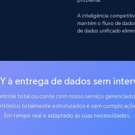
A inteligência competit
mantém o fluxo de dado
de dados unificado elimi
IY à entrega de dados sem inte
controle total ou conte com nosso serviço gerencia
etrônico totalmente estruturados e sem complicaçõ
Em tempo real e adaptado às suas necessidades.