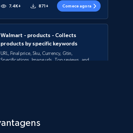
7.4K+
871+
Comece agora
Walmart - products - Collects
products by specific keywords
URL, Final price, Sku, Currency, Gtin,
Specifications, Image urls, Top reviews, and
more.
5.6K+
876+
Comece agora
TikTok Shop - category
 vantagens
URL, Title, Available, Description, Currency, Initial