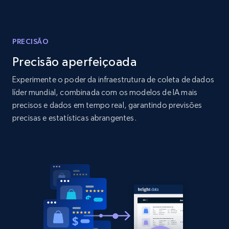
Amazon products global dataset
Title, Seller name, Brand, Description, Initial
price, Currency, Availability, Reviews count, and
more.
PRECISÃO
Precisão aperfeiçoada
2.1K+
375+
Comece agora
Experimente o poder da infraestrutura de coleta de dados
líder mundial, combinada com os modelos de IA mais
precisos e dados em tempo real, garantindo previsões
Amazon products global dataset - Collects
precisas e estatísticas abrangentes.
products by specific category URL
Title, Seller name, Brand, Description, Initial
price, Currency, Availability, Reviews count, and
more.
2.1K+
375+
Comece agora