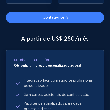
Contate-nos
Google Shopping
URL, Product id, Title, Product description,
Rating, Reviews count, Images, Variations, and
A partir de US$ 250/mês
more.
2.4K+
202+
Comece agora
FLEXÍVEL E ACESSÍVEL
Obtenha um preço personalizado agora!
Google Shopping - collects products from
Integração fácil com suporte profissional
web using keywords
personalizado
URL, Product id, Title, Product description,
Rating, Reviews count, Images, Variations, and
Sem custos adicionais de configuração
more.
Pacotes personalizados para cada
projeto e cliente