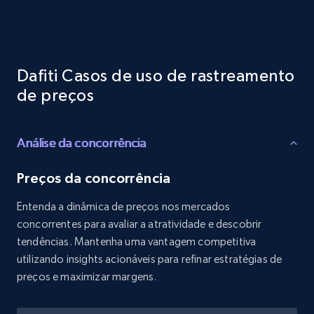
Reviews count shop, Reviews count item, Initial
price, and more.
1.9K+
323+
Comece agora
Dafiti Casos de uso de rastreamento
de preços
Etsy - Collects data from shop's URL
Análise da concorrência
URL, Product id, Listing inventory id, Title, Rating,
Reviews count shop, Reviews count item, Initial
price, and more.
Preços da concorrência
Entenda a dinâmica de preços nos mercados
1.9K+
323+
Comece agora
concorrentes para avaliar a atratividade e descobrir
tendências. Mantenha uma vantagem competitiva
utilizando insights acionáveis para refinar estratégias de
preços e maximizar margens.
Amazon products search
Asin, URL, Name, Sponsored, Initial price, Final