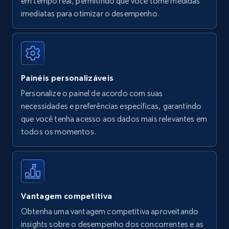
em tempo real, permitindo que você tome medidas
Amazon Reviews
imediatas para otimizar o desempenho.
URL, Product name, Product rating, Product
rating object, Product rating max, Rating,
Author name, Asin, and more.
Painéis personalizáveis
7.4K+
872+
Comece agora
Personalize o painel de acordo com suas
necessidades e preferências específicas, garantindo
que você tenha acesso aos dados mais relevantes em
Walmart - products
todos os momentos.
URL, Final price, Sku, Currency, Gtin,
Specifications, Image urls, Top reviews, and
more.
5.6K+
878+
Comece agora
Vantagem competitiva
Obtenha uma vantagem competitiva aproveitando
insights sobre o desempenho dos concorrentes e as