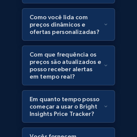
Category id, Product id, Product name, Price,
Currency, Colour code, Colour, Description, and
Como você lida com
more.
preços dinâmicos e
ofertas personalizadas?
1.2K+
208+
Comece agora
Com que frequência os
preços são atualizados e
posso receber alertas
Best Buy products
em tempo real?
URL, Product id, Title, Images, Final price,
Currency, Discount, Initial price, and more.
Em quanto tempo posso
1.1K+
149+
Comece agora
começar a usar o Bright
Insights Price Tracker?
Best Buy products - Collect data on
Vocês fornecem