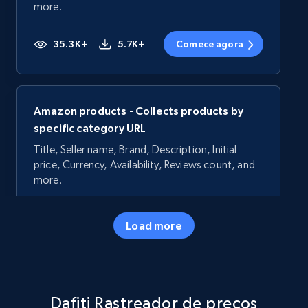
more.
35.3K+
5.7K+
Comece agora
Amazon products - Collects products by
specific category URL
Title, Seller name, Brand, Description, Initial
price, Currency, Availability, Reviews count, and
more.
35.3K+
5.7K+
Comece agora
Load more
Amazon products - Collects products by
Dafiti Rastreador de preços
specific keywords