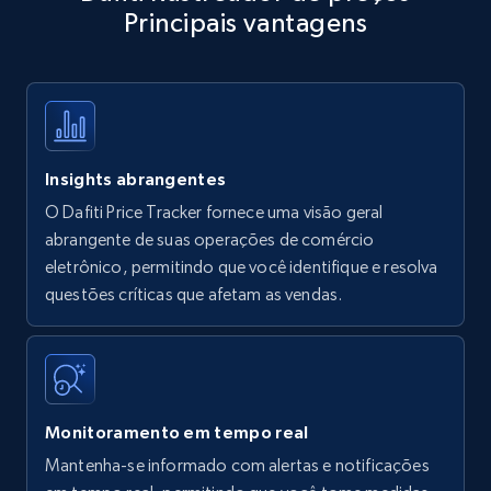
Principais vantagens
Title, Seller name, Brand, Description, Initial
price, Currency, Availability, Reviews count, and
more.
35.3K+
5.7K+
Comece agora
Insights abrangentes
O Dafiti Price Tracker fornece uma visão geral
Amazon products - find products by using
abrangente de suas operações de comércio
upc numbers
eletrônico, permitindo que você identifique e resolva
questões críticas que afetam as vendas.
Title, Seller name, Brand, Description, Initial
price, Currency, Availability, Reviews count, and
more.
35.3K+
5.7K+
Comece agora
Monitoramento em tempo real
Mantenha-se informado com alertas e notificações