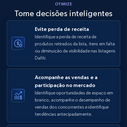
OTIMIZE
Tome decisões inteligentes
Walmart - products - Discover products by
Evite perda de receita
using sku numbers
Identifique a perda de receita de
URL, Final price, Sku, Currency, Gtin,
produtos retirados da lista, itens em falta
Specifications, Image urls, Top reviews, and
ou diminuição da visibilidade nas listagens
more.
Dafiti.
5.6K+
878+
Comece agora
Acompanhe as vendas e a
participação no mercado
Identifique oportunidades de espaço em
TikTok Shop
branco, acompanhe o desempenho de
URL, Title, Available, Description, Currency, Initial
vendas dos concorrentes e identifique
price, Final price, Discount percent, and more.
tendências antecipadamente.
5.4K+
668+
Comece agora