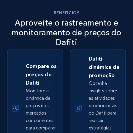
eBay
BENEFÍCIOS
Aproveite o rastreamento e
URL, Product id, Title, Seller name, Seller rating,
Seller reviews, Breadcrumbs, Root category, and
monitoramento de preços do
more.
Dafiti
2.5K+
359+
Comece agora
Dafiti
Compare os
dinâmica de
preços do
promoção
eBay - Gather data on products using
Dafiti
Obtenha
specified keywords
Monitore a
insights sobre
URL, Product id, Title, Seller name, Seller rating,
dinâmica de
as atividades
Seller reviews, Breadcrumbs, Root category, and
preços nos
promocionais
more.
mercados
do Dafiti para
concorrentes
replicar
2.5K+
359+
Comece agora
para comparar
estratégias