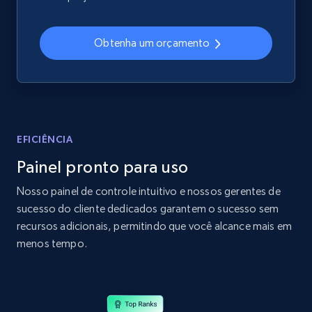
2.4K+
202+
Comece agora
Obtenha um orçamento
Home Depot US
URL, Domain, Country code, Model number,
Sku, Product id, Product name, Manufacturer,
and more.
EFICIÊNCIA
Painel pronto para uso
2.1K+
355+
Comece agora
Nosso painel de controle intuitivo e nossos gerentes de
sucesso do cliente dedicados garantem o sucesso sem
recursos adicionais, permitindo que você alcance mais em
Home Depot US - Gather data on products
menos tempo.
using specified keywords
URL, Domain, Country code, Model number,
Sku, Product id, Product name, Manufacturer,
and more.