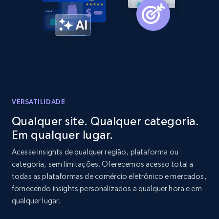
Amazon products global dataset -
Collecting products by keyword search
Title, Seller name, Brand, Description, Initial
price, Currency, Availability, Reviews count, and
more.
2.1K+
375+
Comece agora
VERSATILIDADE
Qualquer site. Qualquer categoria.
Em qualquer lugar.
Amazon products global dataset - Collects
products by best sellers category URL
Acesse insights de qualquer região, plataforma ou
categoria, sem limitações. Oferecemos acesso total a
Title, Seller name, Brand, Description, Initial
todas as plataformas de comércio eletrônico e mercados,
price, Currency, Availability, Reviews count, and
more.
fornecendo insights personalizados a qualquer hora e em
qualquer lugar.
2.1K+
375+
Comece agora