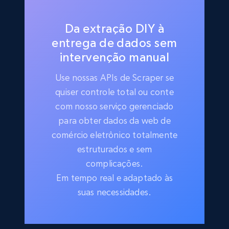
Da extração DIY à
entrega de dados sem
intervenção manual
Use nossas APIs de Scraper se
quiser controle total ou conte
com nosso serviço gerenciado
para obter dados da web de
comércio eletrônico totalmente
estruturados e sem
complicações.
Em tempo real e adaptado às
suas necessidades.