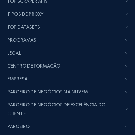
TOP SCRAPER APIS
seller URL
URL, Title, Rating, Reviews, Initial price, Final
TIPOS DE PROXY
price, Currency, Stock, and more.
TOP DATASETS
992+
165+
Comece agora
PROGRAMAS
LEGAL
Lazada - Products - Discover products by
CENTRO DE FORMAÇÃO
brand URL
EMPRESA
URL, Title, Rating, Reviews, Initial price, Final
price, Currency, Stock, and more.
PARCEIRO DE NEGÓCIOS NA NUVEM
992+
165+
Comece agora
PARCEIRO DE NEGÓCIOS DE EXCELÊNCIA DO
CLIENTE
PARCEIRO
Lowes.com