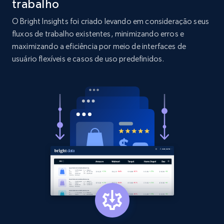
trabalho
O Bright Insights foi criado levando em consideração seus
2.1K+
375+
Comece agora
fluxos de trabalho existentes, minimizando erros e
maximizando a eficiência por meio de interfaces de
usuário flexíveis e casos de uso predefinidos.
Etsy
URL, Product id, Listing inventory id, Title, Rating,
Reviews count shop, Reviews count item, Initial
price, and more.
1.9K+
323+
Comece agora
Etsy - Collect data on products using
specified keywords
URL, Product id, Listing inventory id, Title, Rating,