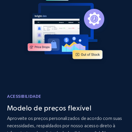
2.1K+
355+
Comece agora
Home Depot US - Discover products by
specified URL
URL, Domain, Country code, Model number,
Sku, Product id, Product name, Manufacturer,
and more.
2.1K+
355+
Comece agora
ACESSIBILIDADE
Modelo de preços flexível
Home Depot US - Discover products by
Aproveite os preços personalizados de acordo com suas
specified UPC
necessidades, respaldados por nosso acesso direto à