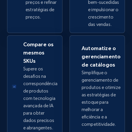
preços e refinar
bem-sucedidas
estratégias de
e impulsionar o
preços.
crescimento
eBay - Collect products from shops on eBay
das vendas.
URL, Product id, Title, Seller name, Seller rating,
Seller reviews, Breadcrumbs, Root category, and
more.
Compare os
Automatize o
mesmos
gerenciamento
2.5K+
359+
Comece agora
SKUs
de catálogos
Supere os
Simplifique o
desafios na
gerenciamento de
correspondência
produtos e otimize
eBay - Collect records by category
de produtos
as estratégias de
URL, Product id, Title, Seller name, Seller rating,
com tecnologia
estoque para
Seller reviews, Breadcrumbs, Root category, and
avançada de IA
melhorar a
more.
para obter
eficiência e a
dados precisos
competitividade.
2.5K+
359+
Comece agora
e abrangentes.