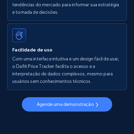
tendências do mercado para informar sua estratégia
Walmart - products - Find new products by
e tomada de decisões.
using specific category URL
URL, Final price, Sku, Currency, Gtin,
Specifications, Image urls, Top reviews, and
more.
Facilidade de uso
5.6K+
878+
Comece agora
Com uma interface intuitiva e um design fácil de usar,
o Dafiti Price Tracker facilita o acesso e a
interpretação de dados complexos, mesmo para
usuários sem conhecimentos técnicos.
Walmart - products - Collects products by
specific keywords
URL, Final price, Sku, Currency, Gtin,
Agende uma demonstração
Specifications, Image urls, Top reviews, and
more.
5.6K+
878+
Comece agora