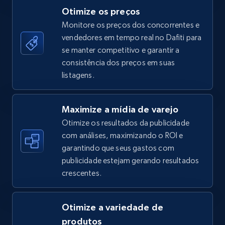
Otimize os preços
Monitore os preços dos concorrentes e
vendedores em tempo real no Dafiti para
TikTok Shop - category
se manter competitivo e garantir a
URL, Title, Available, Description, Currency, Initial
consistência dos preços em suas
price, Final price, Discount percent, and more.
listagens.
5.4K+
668+
Comece agora
Maximize a mídia de varejo
Otimize os resultados da publicidade
com análises, maximizando o ROI e
garantindo que seus gastos com
TikTok Shop - Collect TikTok shop products
publicidade estejam gerando resultados
by keywords search
crescentes.
URL, Title, Available, Description, Currency, Initial
price, Final price, Discount percent, and more.
Otimize a variedade de
5.4K+
668+
Comece agora
produtos