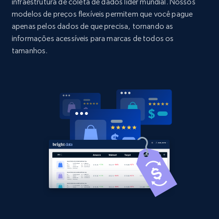
URL, Domain, Country code, Model number,
infraestrutura de coleta de dados líder mundial. Nossos
Sku, Product id, Product name, Manufacturer,
modelos de preços flexíveis permitem que você pague
and more.
apenas pelos dados de que precisa, tornando as
informações acessíveis para marcas de todos os
2.1K+
355+
Comece agora
tamanhos.
Home Depot US - Discovery products by
specific category URL
URL, Domain, Country code, Model number,
Sku, Product id, Product name, Manufacturer,
and more.
2.1K+
355+
Comece agora