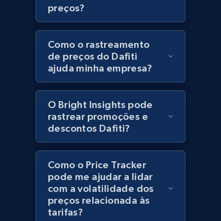
preços?
URL, Product id, Title, Product description,
Rating, Reviews count, Initial price, Discount,
and more.
Como o rastreamento
de preços do Dafiti
1.3K+
176+
Comece agora
ajuda minha empresa?
O Bright Insights pode
Zara - Products
rastrear promoções e
Category id, Product id, Product name, Price,
descontos Dafiti?
Currency, Colour code, Colour, Description, and
more.
Como o Price Tracker
1.2K+
208+
Comece agora
pode me ajudar a lidar
com a volatilidade dos
preços relacionada às
tarifas?
Zara - Products - discovery by category url