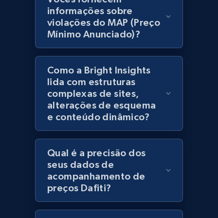
products using specified keywords
informações sobre
URL, Product id, Title, Images, Final price,
violações do MAP (Preço
Currency, Discount, Initial price, and more.
Mínimo Anunciado)?
1.1K+
149+
Comece agora
Como a Bright Insights
lida com estruturas
complexas de sites,
Lazada - Products
alterações de esquema
e conteúdo dinâmico?
URL, Title, Rating, Reviews, Initial price, Final
price, Currency, Stock, and more.
Qual é a precisão dos
992+
165+
Comece agora
seus dados de
acompanhamento de
preços Dafiti?
Lazada - Products - Discover products by
keyword