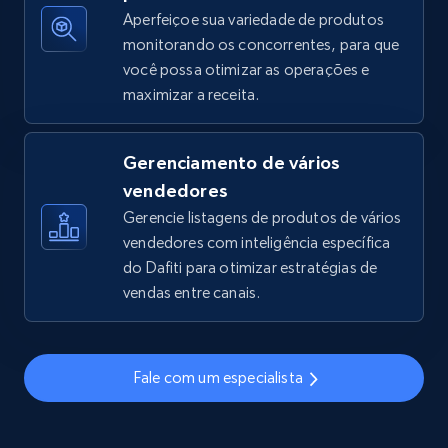
Aperfeiçoe sua variedade de produtos
monitorando os concorrentes, para que
você possa otimizar as operações e
TikTok Shop - discover records by shop url
maximizar a receita.
URL, Title, Available, Description, Currency, Initial
price, Final price, Discount percent, and more.
Gerenciamento de vários
5.4K+
668+
Comece agora
vendedores
Gerencie listagens de produtos de vários
vendedores com inteligência específica
do Dafiti para otimizar estratégias de
Amazon sellers info
vendas entre canais.
Seller id, URL, Seller name, Description, Detailed
info, Stars, Feedbacks, Return policy, and more.
Fale com um especialista
2.5K+
378+
Comece agora