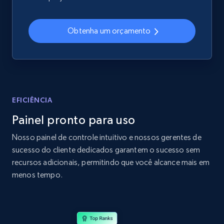
2.4K+
200+
Comece agora
Obtenha um orçamento
Home Depot US
URL, Domain, Country code, Model number,
Sku, Product id, Product name, Manufacturer,
and more.
EFICIÊNCIA
Painel pronto para uso
2.1K+
355+
Comece agora
Nosso painel de controle intuitivo e nossos gerentes de
sucesso do cliente dedicados garantem o sucesso sem
recursos adicionais, permitindo que você alcance mais em
Home Depot US - Gather data on products
menos tempo.
using specified keywords
URL, Domain, Country code, Model number,
Sku, Product id, Product name, Manufacturer,
and more.