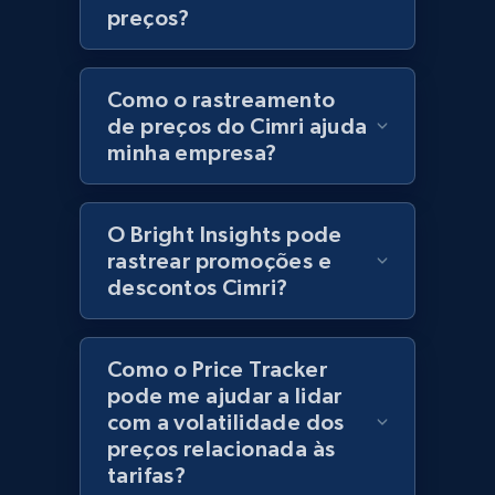
preços?
URL, Product id, Title, Product description,
Rating, Reviews count, Initial price, Discount,
and more.
Como o rastreamento
de preços do Cimri ajuda
1.3K+
175+
Comece agora
minha empresa?
O Bright Insights pode
Zara - Products
rastrear promoções e
Category id, Product id, Product name, Price,
descontos Cimri?
Currency, Colour code, Colour, Description, and
more.
Como o Price Tracker
1.2K+
208+
Comece agora
pode me ajudar a lidar
com a volatilidade dos
preços relacionada às
tarifas?
Zara - Products - discovery by category url