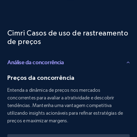
Reviews count shop, Reviews count item, Initial
price, and more.
1.9K+
323+
Comece agora
Cimri Casos de uso de rastreamento
de preços
Etsy - Collects data from shop's URL
Análise da concorrência
URL, Product id, Listing inventory id, Title, Rating,
Reviews count shop, Reviews count item, Initial
price, and more.
Preços da concorrência
Entenda a dinâmica de preços nos mercados
1.9K+
323+
Comece agora
concorrentes para avaliar a atratividade e descobrir
tendências. Mantenha uma vantagem competitiva
utilizando insights acionáveis para refinar estratégias de
preços e maximizar margens.
Amazon products search
Asin, URL, Name, Sponsored, Initial price, Final