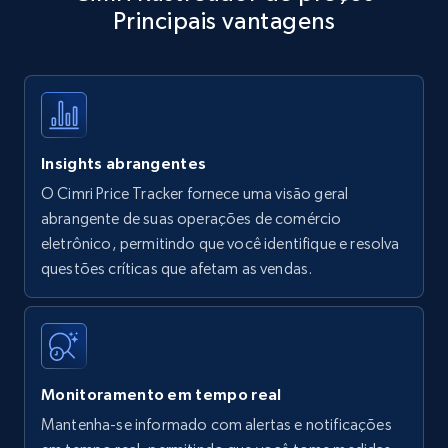
Principais vantagens
Title, Seller name, Brand, Description, Initial
price, Currency, Availability, Reviews count, and
more.
35.3K+
5.7K+
Comece agora
Insights abrangentes
O Cimri Price Tracker fornece uma visão geral
Amazon products - find products by using
abrangente de suas operações de comércio
upc numbers
eletrônico, permitindo que você identifique e resolva
questões críticas que afetam as vendas.
Title, Seller name, Brand, Description, Initial
price, Currency, Availability, Reviews count, and
more.
35.3K+
5.7K+
Comece agora
Monitoramento em tempo real
Mantenha-se informado com alertas e notificações