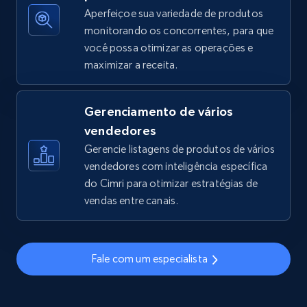
Aperfeiçoe sua variedade de produtos
monitorando os concorrentes, para que
você possa otimizar as operações e
TikTok Shop - discover records by shop url
maximizar a receita.
URL, Title, Available, Description, Currency, Initial
price, Final price, Discount percent, and more.
Gerenciamento de vários
5.4K+
668+
Comece agora
vendedores
Gerencie listagens de produtos de vários
vendedores com inteligência específica
do Cimri para otimizar estratégias de
Amazon sellers info
vendas entre canais.
Seller id, URL, Seller name, Description, Detailed
info, Stars, Feedbacks, Return policy, and more.
Fale com um especialista
2.5K+
378+
Comece agora