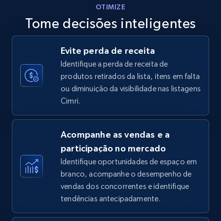
OTIMIZE
Tome decisões inteligentes
Walmart - products - Discover products by
Evite perda de receita
using sku numbers
Identifique a perda de receita de
URL, Final price, Sku, Currency, Gtin,
produtos retirados da lista, itens em falta
Specifications, Image urls, Top reviews, and
ou diminuição da visibilidade nas listagens
more.
Cimri.
5.6K+
875+
Comece agora
Acompanhe as vendas e a
participação no mercado
Identifique oportunidades de espaço em
TikTok Shop
branco, acompanhe o desempenho de
URL, Title, Available, Description, Currency, Initial
vendas dos concorrentes e identifique
price, Final price, Discount percent, and more.
tendências antecipadamente.
5.4K+
668+
Comece agora