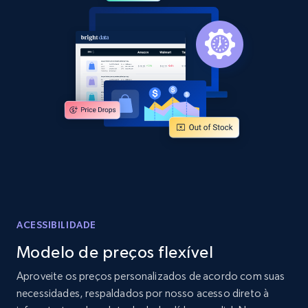
2.1K+
355+
Comece agora
Home Depot US - Discover products by
specified URL
URL, Domain, Country code, Model number,
Sku, Product id, Product name, Manufacturer,
and more.
2.1K+
355+
Comece agora
ACESSIBILIDADE
Modelo de preços flexível
Home Depot US - Discover products by
Aproveite os preços personalizados de acordo com suas
specified UPC
necessidades, respaldados por nosso acesso direto à