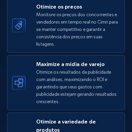
Otimize os preços
Monitore os preços dos concorrentes e
vendedores em tempo real no Cimri para
TikTok Shop - category
se manter competitivo e garantir a
URL, Title, Available, Description, Currency, Initial
consistência dos preços em suas
price, Final price, Discount percent, and more.
listagens.
5.4K+
668+
Comece agora
Maximize a mídia de varejo
Otimize os resultados da publicidade
com análises, maximizando o ROI e
garantindo que seus gastos com
TikTok Shop - Collect TikTok shop products
publicidade estejam gerando resultados
by keywords search
crescentes.
URL, Title, Available, Description, Currency, Initial
price, Final price, Discount percent, and more.
Otimize a variedade de
5.4K+
668+
Comece agora
produtos