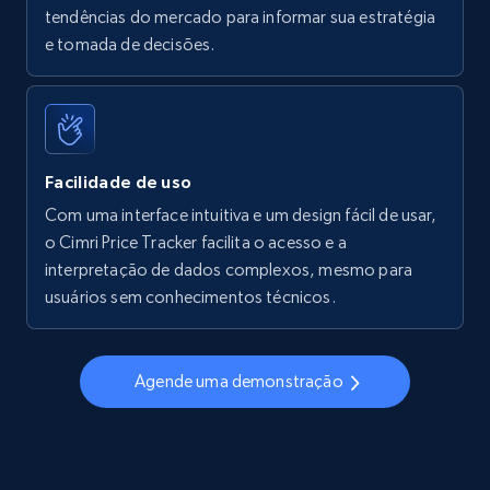
tendências do mercado para informar sua estratégia
Walmart - products - Find new products by
e tomada de decisões.
using specific category URL
URL, Final price, Sku, Currency, Gtin,
Specifications, Image urls, Top reviews, and
more.
Facilidade de uso
5.6K+
875+
Comece agora
Com uma interface intuitiva e um design fácil de usar,
o Cimri Price Tracker facilita o acesso e a
interpretação de dados complexos, mesmo para
usuários sem conhecimentos técnicos.
Walmart - products - Collects products by
specific keywords
URL, Final price, Sku, Currency, Gtin,
Agende uma demonstração
Specifications, Image urls, Top reviews, and
more.
5.6K+
875+
Comece agora