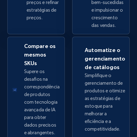
preços e refinar
bem-sucedidas
estratégias de
e impulsionar o
preços.
crescimento
eBay - Collect products from shops on eBay
das vendas.
URL, Product id, Title, Seller name, Seller rating,
Seller reviews, Breadcrumbs, Root category, and
more.
Compare os
Automatize o
mesmos
gerenciamento
2.5K+
359+
Comece agora
SKUs
de catálogos
Supere os
Simplifique o
desafios na
gerenciamento de
correspondência
produtos e otimize
eBay - Collect records by category
de produtos
as estratégias de
URL, Product id, Title, Seller name, Seller rating,
com tecnologia
estoque para
Seller reviews, Breadcrumbs, Root category, and
avançada de IA
melhorar a
more.
para obter
eficiência e a
dados precisos
competitividade.
2.5K+
359+
Comece agora
e abrangentes.