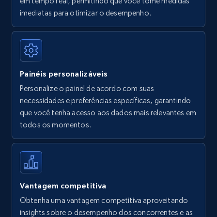
em tempo real, permitindo que você tome medidas
Amazon Reviews
imediatas para otimizar o desempenho.
URL, Product name, Product rating, Product
rating object, Product rating max, Rating,
Author name, Asin, and more.
Painéis personalizáveis
7.4K+
870+
Comece agora
Personalize o painel de acordo com suas
necessidades e preferências específicas, garantindo
que você tenha acesso aos dados mais relevantes em
Walmart - products
todos os momentos.
URL, Final price, Sku, Currency, Gtin,
Specifications, Image urls, Top reviews, and
more.
5.6K+
875+
Comece agora
Vantagem competitiva
Obtenha uma vantagem competitiva aproveitando
insights sobre o desempenho dos concorrentes e as