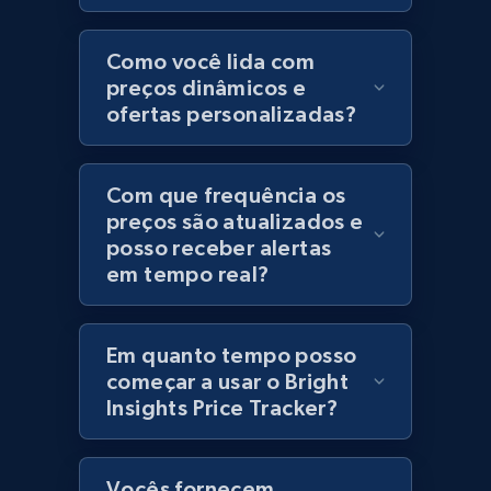
Category id, Product id, Product name, Price,
Currency, Colour code, Colour, Description, and
Como você lida com
more.
preços dinâmicos e
ofertas personalizadas?
1.2K+
208+
Comece agora
Com que frequência os
preços são atualizados e
posso receber alertas
Best Buy products
em tempo real?
URL, Product id, Title, Images, Final price,
Currency, Discount, Initial price, and more.
Em quanto tempo posso
1.1K+
149+
Comece agora
começar a usar o Bright
Insights Price Tracker?
Best Buy products - Collect data on
Vocês fornecem