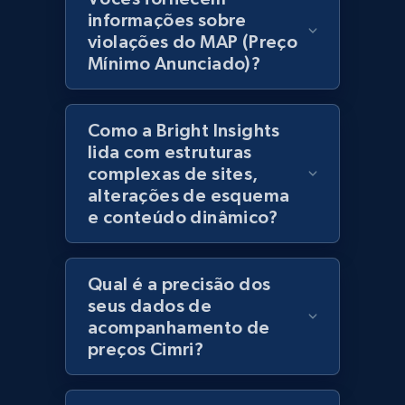
products using specified keywords
informações sobre
URL, Product id, Title, Images, Final price,
violações do MAP (Preço
Currency, Discount, Initial price, and more.
Mínimo Anunciado)?
1.1K+
149+
Comece agora
Como a Bright Insights
lida com estruturas
complexas de sites,
Lazada - Products
alterações de esquema
e conteúdo dinâmico?
URL, Title, Rating, Reviews, Initial price, Final
price, Currency, Stock, and more.
Qual é a precisão dos
991+
165+
Comece agora
seus dados de
acompanhamento de
preços Cimri?
Lazada - Products - Discover products by
keyword