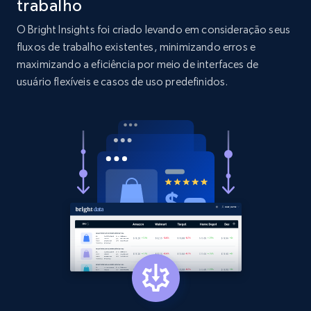
trabalho
O Bright Insights foi criado levando em consideração seus
2.1K+
375+
Comece agora
fluxos de trabalho existentes, minimizando erros e
maximizando a eficiência por meio de interfaces de
usuário flexíveis e casos de uso predefinidos.
Etsy
URL, Product id, Listing inventory id, Title, Rating,
Reviews count shop, Reviews count item, Initial
price, and more.
1.9K+
323+
Comece agora
Etsy - Collect data on products using
specified keywords
URL, Product id, Listing inventory id, Title, Rating,