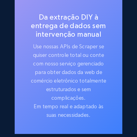
Da extração DIY à
entrega de dados sem
intervenção manual
Use nossas APIs de Scraper se
quiser controle total ou conte
com nosso serviço gerenciado
para obter dados da web de
comércio eletrônico totalmente
estruturados e sem
complicações.
Em tempo real e adaptado às
suas necessidades.