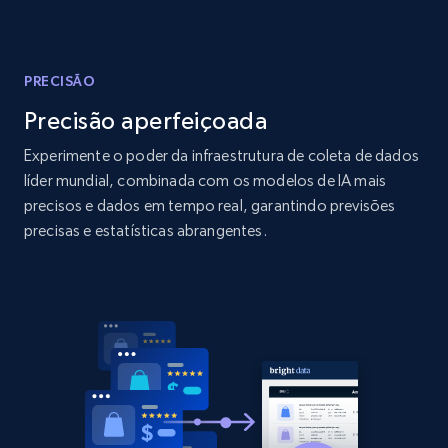
Amazon products global dataset
Title, Seller name, Brand, Description, Initial
price, Currency, Availability, Reviews count, and
more.
PRECISÃO
Precisão aperfeiçoada
2.1K+
375+
Comece agora
Experimente o poder da infraestrutura de coleta de dados
líder mundial, combinada com os modelos de IA mais
precisos e dados em tempo real, garantindo previsões
Amazon products global dataset - Collects
precisas e estatísticas abrangentes.
products by specific category URL
Title, Seller name, Brand, Description, Initial
price, Currency, Availability, Reviews count, and
more.
2.1K+
375+
Comece agora