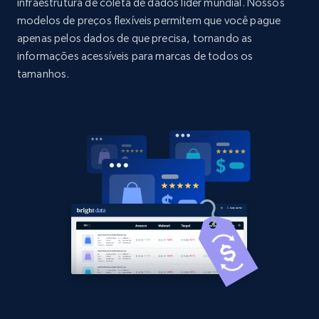
URL, Domain, Country code, Model number,
infraestrutura de coleta de dados líder mundial. Nossos
Sku, Product id, Product name, Manufacturer,
modelos de preços flexíveis permitem que você pague
and more.
apenas pelos dados de que precisa, tornando as
informações acessíveis para marcas de todos os
2.1K+
355+
Comece agora
tamanhos.
Home Depot US - Discovery products by
specific category URL
URL, Domain, Country code, Model number,
Sku, Product id, Product name, Manufacturer,
and more.
2.1K+
355+
Comece agora