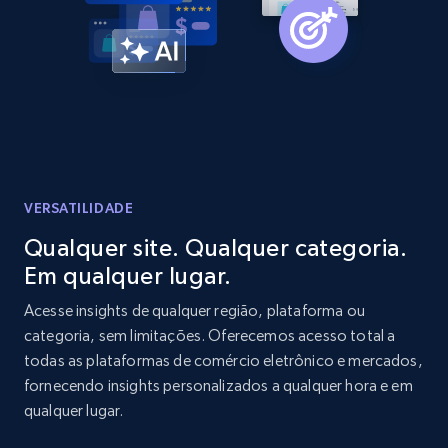
Amazon products global dataset -
Collecting products by keyword search
Title, Seller name, Brand, Description, Initial
price, Currency, Availability, Reviews count, and
more.
2.1K+
375+
Comece agora
VERSATILIDADE
Qualquer site. Qualquer categoria.
Em qualquer lugar.
Amazon products global dataset - Collects
products by best sellers category URL
Acesse insights de qualquer região, plataforma ou
categoria, sem limitações. Oferecemos acesso total a
Title, Seller name, Brand, Description, Initial
todas as plataformas de comércio eletrônico e mercados,
price, Currency, Availability, Reviews count, and
more.
fornecendo insights personalizados a qualquer hora e em
qualquer lugar.
2.1K+
375+
Comece agora