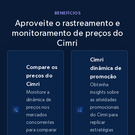
eBay
BENEFÍCIOS
Aproveite o rastreamento e
URL, Product id, Title, Seller name, Seller rating,
Seller reviews, Breadcrumbs, Root category, and
monitoramento de preços do
more.
Cimri
2.5K+
359+
Comece agora
Cimri
Compare os
dinâmica de
preços do
promoção
eBay - Gather data on products using
Cimri
Obtenha
specified keywords
Monitore a
insights sobre
URL, Product id, Title, Seller name, Seller rating,
dinâmica de
as atividades
Seller reviews, Breadcrumbs, Root category, and
preços nos
promocionais
more.
mercados
do Cimri para
concorrentes
replicar
2.5K+
359+
Comece agora
para comparar
estratégias