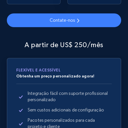
Contate-nos
Google Shopping
URL, Product id, Title, Product description,
Rating, Reviews count, Images, Variations, and
A partir de US$ 250/mês
more.
2.4K+
200+
Comece agora
FLEXÍVEL E ACESSÍVEL
Obtenha um preço personalizado agora!
Google Shopping - collects products from
Integração fácil com suporte profissional
web using keywords
personalizado
URL, Product id, Title, Product description,
Rating, Reviews count, Images, Variations, and
Sem custos adicionais de configuração
more.
Pacotes personalizados para cada
projeto e cliente