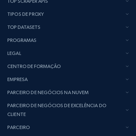
TOP SCRAPER APIS
seller URL
URL, Title, Rating, Reviews, Initial price, Final
TIPOS DE PROXY
price, Currency, Stock, and more.
TOP DATASETS
991+
165+
Comece agora
PROGRAMAS
LEGAL
Lazada - Products - Discover products by
CENTRO DE FORMAÇÃO
brand URL
EMPRESA
URL, Title, Rating, Reviews, Initial price, Final
price, Currency, Stock, and more.
PARCEIRO DE NEGÓCIOS NA NUVEM
991+
165+
Comece agora
PARCEIRO DE NEGÓCIOS DE EXCELÊNCIA DO
CLIENTE
PARCEIRO
Lowes.com