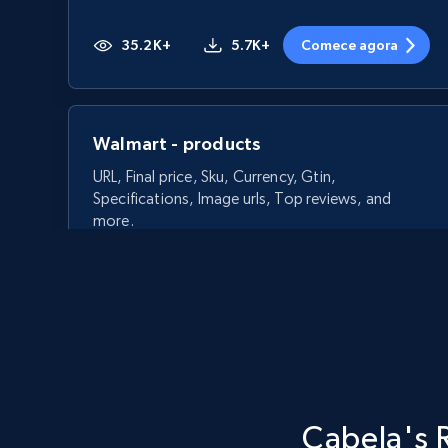
35.2K+
5.7K+
Comece agora
Walmart - products
URL, Final price, Sku, Currency, Gtin,
Specifications, Image urls, Top reviews, and
more.
5.6K+
875+
Comece agora
Walmart - products - Discover
Cabela's 