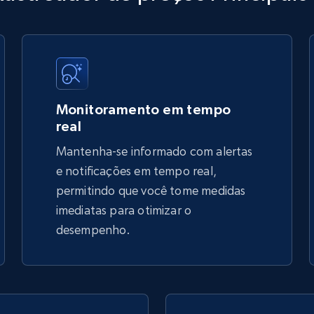
URL, Title, Available, Description, Currency, Initial
price, Final price, Discount percent, and more.
5.4K+
667+
Comece agora
Monitoramento em tempo
real
Mantenha-se informado com alertas
TikTok Shop - discover records by shop
e notificações em tempo real,
url
permitindo que você tome medidas
imediatas para otimizar o
URL, Title, Available, Description, Currency, Initial
price, Final price, Discount percent, and more.
desempenho.
5.4K+
667+
Comece agora