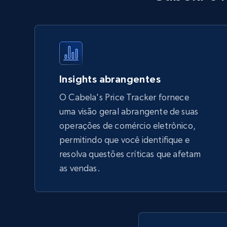
products by using sku numbers
URL, Final price, Sku, Currency, Gtin,
Specifications, Image urls, Top reviews, and
more.
5.6K+
875+
Comece agora
Insights abrangentes
O Cabela's Price Tracker fornece
uma visão geral abrangente de suas
TikTok Shop - Collect TikTok shop
operações de comércio eletrônico,
products by keywords search
permitindo que você identifique e
URL, Title, Available, Description, Currency, Initial
resolva questões críticas que afetam
price, Final price, Discount percent, and more.
as vendas.
5.4K+
667+
Comece agora