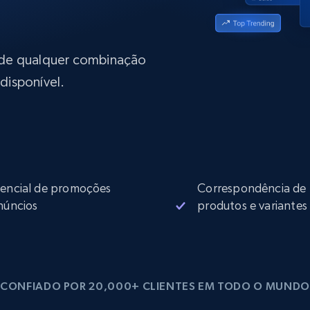
rtir de
Começa a partir de
collected
B
$0.9/IP
datacenter
rtir de
 de qualquer combinação
disponível.
Proxies ISP
eer
Mais de 700.000 proxies residenciais
estáticos totalmente compatíveis
de
encial de promoções
Correspondência de
núncios
produtos e variantes
CONFIADO POR 20,000+ CLIENTES EM TODO O MUNDO