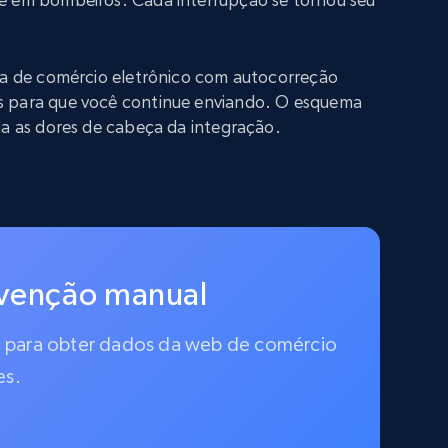
iva de comércio eletrônico com autocorreção
s para que você continue enviando. O esquema
na as dores de cabeça da integração.
rvenção manual
do para obter dados da web de comércio
es.