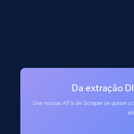
Da extração D
Use nossas APIs de Scraper se quiser 
el