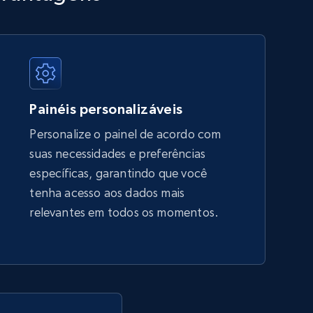
URL, Title, Available, Description, Currency, Initial
price, Final price, Discount percent, and more.
5.4K+
667+
Comece agora
Painéis personalizáveis
Personalize o painel de acordo com
suas necessidades e preferências
Amazon sellers info
específicas, garantindo que você
Seller id, URL, Seller name, Description, Detailed
tenha acesso aos dados mais
info, Stars, Feedbacks, Return policy, and more.
relevantes em todos os momentos.
2.5K+
378+
Comece agora