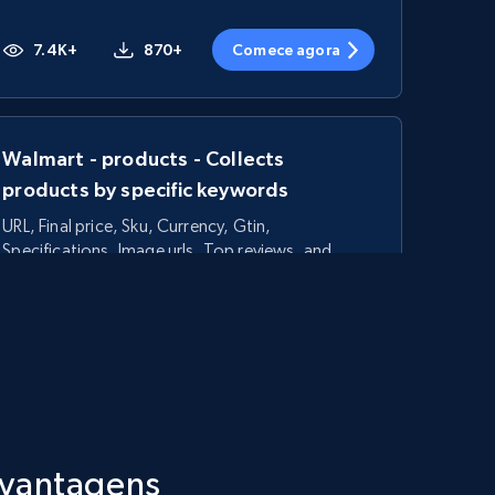
7.4K+
870+
Comece agora
Walmart - products - Collects
products by specific keywords
URL, Final price, Sku, Currency, Gtin,
Specifications, Image urls, Top reviews, and
more.
5.6K+
875+
Comece agora
TikTok Shop - category
 vantagens