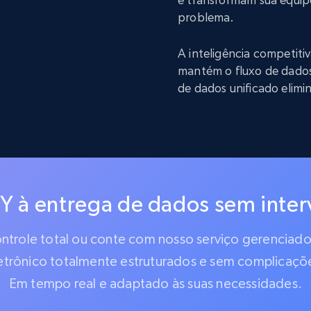
problema.
A inteligência competit
mantém o fluxo de dado
de dados unificado elimi
IY à entrega de dados sem inte
controle total ou conte com nosso serviço gerencia
etrônico totalmente estruturados e sem complicaçõ
Em tempo real e adaptado às suas necessidades.