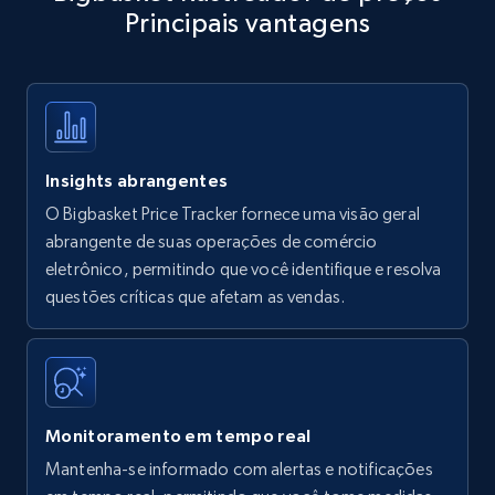
Principais vantagens
Title, Seller name, Brand, Description, Initial
price, Currency, Availability, Reviews count, and
more.
35.2K+
5.7K+
Comece agora
Insights abrangentes
O Bigbasket Price Tracker fornece uma visão geral
Amazon products - find products by using
abrangente de suas operações de comércio
upc numbers
eletrônico, permitindo que você identifique e resolva
questões críticas que afetam as vendas.
Title, Seller name, Brand, Description, Initial
price, Currency, Availability, Reviews count, and
more.
35.2K+
5.7K+
Comece agora
Monitoramento em tempo real
Mantenha-se informado com alertas e notificações