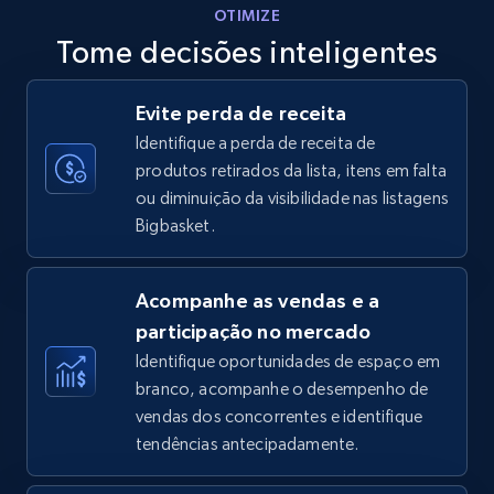
OTIMIZE
Tome decisões inteligentes
Walmart - products - Discover products by
Evite perda de receita
using sku numbers
Identifique a perda de receita de
URL, Final price, Sku, Currency, Gtin,
produtos retirados da lista, itens em falta
Specifications, Image urls, Top reviews, and
ou diminuição da visibilidade nas listagens
more.
Bigbasket.
5.6K+
875+
Comece agora
Acompanhe as vendas e a
participação no mercado
Identifique oportunidades de espaço em
TikTok Shop
branco, acompanhe o desempenho de
URL, Title, Available, Description, Currency, Initial
vendas dos concorrentes e identifique
price, Final price, Discount percent, and more.
tendências antecipadamente.
5.4K+
668+
Comece agora