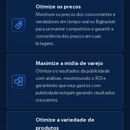
Otimize os preços
Monitore os preços dos concorrentes e
vendedores em tempo real no Bigbasket
TikTok Shop - category
para se manter competitivo e garantir a
URL, Title, Available, Description, Currency, Initial
consistência dos preços em suas
price, Final price, Discount percent, and more.
listagens.
5.4K+
668+
Comece agora
Maximize a mídia de varejo
Otimize os resultados da publicidade
com análises, maximizando o ROI e
garantindo que seus gastos com
TikTok Shop - Collect TikTok shop products
publicidade estejam gerando resultados
by keywords search
crescentes.
URL, Title, Available, Description, Currency, Initial
price, Final price, Discount percent, and more.
Otimize a variedade de
5.4K+
668+
Comece agora
produtos