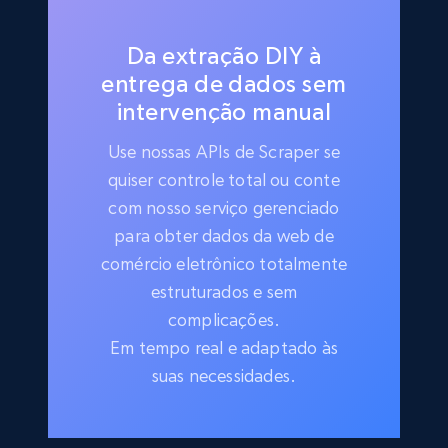
Da extração DIY à
entrega de dados sem
intervenção manual
Use nossas APIs de Scraper se
quiser controle total ou conte
com nosso serviço gerenciado
para obter dados da web de
comércio eletrônico totalmente
estruturados e sem
complicações.
Em tempo real e adaptado às
suas necessidades.