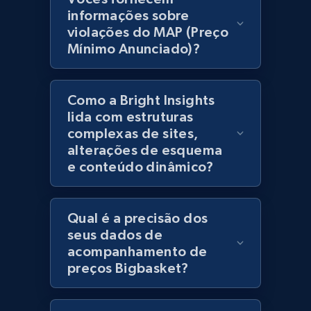
products using specified keywords
informações sobre
URL, Product id, Title, Images, Final price,
violações do MAP (Preço
Currency, Discount, Initial price, and more.
Mínimo Anunciado)?
1.1K+
149+
Comece agora
Como a Bright Insights
lida com estruturas
complexas de sites,
Lowes.com
alterações de esquema
e conteúdo dinâmico?
URL, Domain, Marketplace pn, Sku, Other pn,
Model number, Gtin ean pn, Product name, and
more.
Qual é a precisão dos
seus dados de
991+
162+
Comece agora
acompanhamento de
preços Bigbasket?
Lowes.com - Gather data on products using