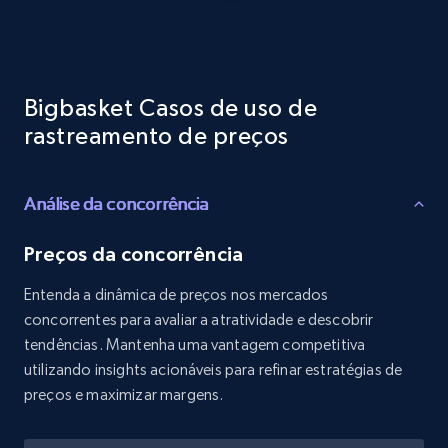
Reviews count shop, Reviews count item, Initial
price, and more.
1.9K+
322+
Comece agora
Bigbasket Casos de uso de
rastreamento de preços
Etsy - Collects data from shop's URL
Análise da concorrência
URL, Product id, Listing inventory id, Title, Rating,
Reviews count shop, Reviews count item, Initial
price, and more.
Preços da concorrência
Entenda a dinâmica de preços nos mercados
1.9K+
322+
Comece agora
concorrentes para avaliar a atratividade e descobrir
tendências. Mantenha uma vantagem competitiva
utilizando insights acionáveis para refinar estratégias de
preços e maximizar margens.
Amazon products search
Asin, URL, Name, Sponsored, Initial price, Final