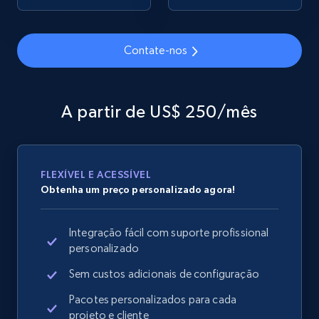
Contate-nos
Google Shopping
URL, Product id, Title, Product description,
Rating, Reviews count, Images, Variations, and
A partir de US$ 250/mês
more.
2.4K+
199+
Comece agora
FLEXÍVEL E ACESSÍVEL
Obtenha um preço personalizado agora!
Google Shopping - collects products from
Integração fácil com suporte profissional
web using keywords
personalizado
URL, Product id, Title, Product description,
Rating, Reviews count, Images, Variations, and
Sem custos adicionais de configuração
more.
Pacotes personalizados para cada
projeto e cliente