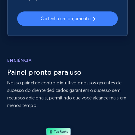
2.4K+
199+
Comece agora
Obtenha um orçamento
Home Depot US
URL, Domain, Country code, Model number,
Sku, Product id, Product name, Manufacturer,
and more.
EFICIÊNCIA
Painel pronto para uso
2.1K+
355+
Comece agora
Nosso painel de controle intuitivo e nossos gerentes de
sucesso do cliente dedicados garantem o sucesso sem
recursos adicionais, permitindo que você alcance mais em
Home Depot US - Gather data on products
menos tempo.
using specified keywords
URL, Domain, Country code, Model number,
Sku, Product id, Product name, Manufacturer,
and more.