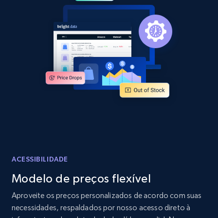
2.1K+
355+
Comece agora
Home Depot US - Discover products by
specified URL
URL, Domain, Country code, Model number,
Sku, Product id, Product name, Manufacturer,
and more.
2.1K+
355+
Comece agora
ACESSIBILIDADE
Modelo de preços flexível
Home Depot US - Discover products by
Aproveite os preços personalizados de acordo com suas
specified UPC
necessidades, respaldados por nosso acesso direto à