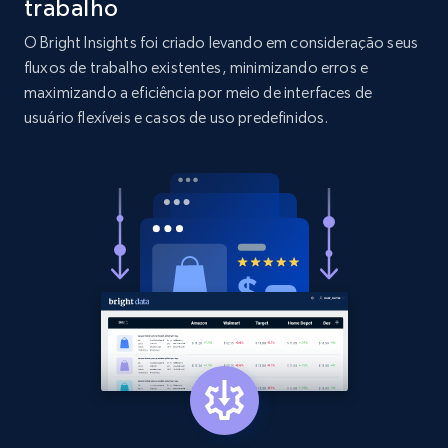
trabalho
O Bright Insights foi criado levando em consideração seus
2.1K+
375+
Comece agora
fluxos de trabalho existentes, minimizando erros e
maximizando a eficiência por meio de interfaces de
usuário flexíveis e casos de uso predefinidos.
Etsy
URL, Product id, Listing inventory id, Title, Rating,
Reviews count shop, Reviews count item, Initial
price, and more.
1.9K+
322+
Comece agora
Etsy - Collect data on products using
specified keywords
URL, Product id, Listing inventory id, Title, Rating,