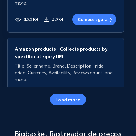
more.
35.2K+
5.7K+
Comece agora
Amazon products - Collects products by
specific category URL
Title, Seller name, Brand, Description, Initial
price, Currency, Availability, Reviews count, and
more.
35.2K+
5.7K+
Comece agora
Load more
Amazon products - Collects products by
Bigbasket Rastreador de preços
specific keywords