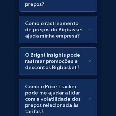
preços?
URL, Product id, Title, Product description,
Rating, Reviews count, Initial price, Discount,
and more.
Como o rastreamento
de preços do Bigbasket
1.3K+
175+
Comece agora
ajuda minha empresa?
O Bright Insights pode
Zara - Products
rastrear promoções e
Category id, Product id, Product name, Price,
descontos Bigbasket?
Currency, Colour code, Colour, Description, and
more.
Como o Price Tracker
1.2K+
208+
Comece agora
pode me ajudar a lidar
com a volatilidade dos
preços relacionada às
tarifas?
Zara - Products - discovery by category url