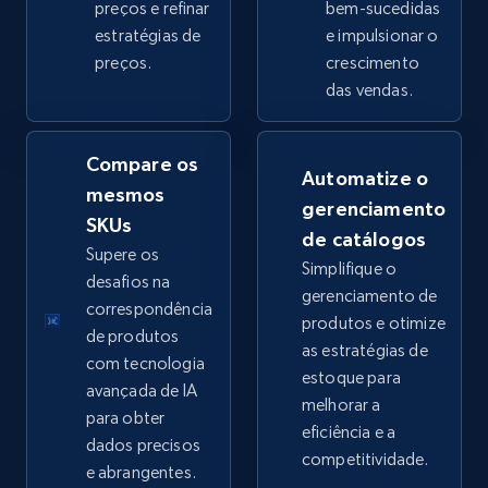
preços e refinar
bem-sucedidas
estratégias de
e impulsionar o
preços.
crescimento
eBay - Collect products from shops on eBay
das vendas.
URL, Product id, Title, Seller name, Seller rating,
Seller reviews, Breadcrumbs, Root category, and
more.
Compare os
Automatize o
mesmos
gerenciamento
2.5K+
359+
Comece agora
SKUs
de catálogos
Supere os
Simplifique o
desafios na
gerenciamento de
correspondência
produtos e otimize
eBay - Collect records by category
de produtos
as estratégias de
URL, Product id, Title, Seller name, Seller rating,
com tecnologia
estoque para
Seller reviews, Breadcrumbs, Root category, and
avançada de IA
melhorar a
more.
para obter
eficiência e a
dados precisos
competitividade.
2.5K+
359+
Comece agora
e abrangentes.