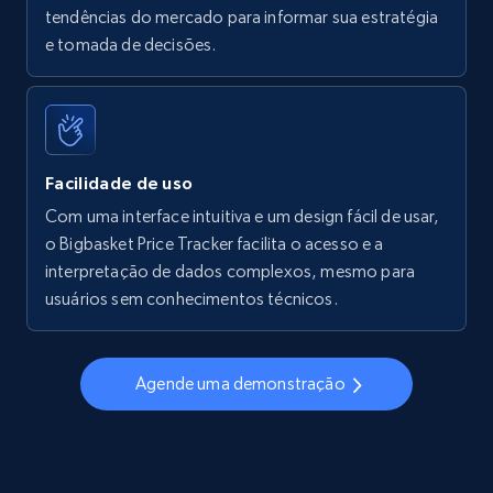
tendências do mercado para informar sua estratégia
Walmart - products - Find new products by
e tomada de decisões.
using specific category URL
URL, Final price, Sku, Currency, Gtin,
Specifications, Image urls, Top reviews, and
more.
Facilidade de uso
5.6K+
875+
Comece agora
Com uma interface intuitiva e um design fácil de usar,
o Bigbasket Price Tracker facilita o acesso e a
interpretação de dados complexos, mesmo para
usuários sem conhecimentos técnicos.
Walmart - products - Collects products by
specific keywords
URL, Final price, Sku, Currency, Gtin,
Agende uma demonstração
Specifications, Image urls, Top reviews, and
more.
5.6K+
875+
Comece agora