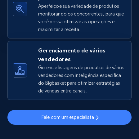
Aperfeiçoe sua variedade de produtos
monitorando os concorrentes, para que
você possa otimizar as operações e
TikTok Shop - discover records by shop url
maximizar a receita.
URL, Title, Available, Description, Currency, Initial
price, Final price, Discount percent, and more.
Gerenciamento de vários
5.4K+
668+
Comece agora
vendedores
Gerencie listagens de produtos de vários
vendedores com inteligência específica
do Bigbasket para otimizar estratégias
Amazon sellers info
de vendas entre canais.
Seller id, URL, Seller name, Description, Detailed
info, Stars, Feedbacks, Return policy, and more.
Fale com um especialista
2.5K+
378+
Comece agora