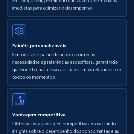
em tempo real, permitindo que você tome medidas
Amazon Reviews
imediatas para otimizar o desempenho.
URL, Product name, Product rating, Product
rating object, Product rating max, Rating,
Author name, Asin, and more.
Painéis personalizáveis
7.4K+
870+
Comece agora
Personalize o painel de acordo com suas
necessidades e preferências específicas, garantindo
que você tenha acesso aos dados mais relevantes em
Walmart - products
todos os momentos.
URL, Final price, Sku, Currency, Gtin,
Specifications, Image urls, Top reviews, and
more.
5.6K+
875+
Comece agora
Vantagem competitiva
Obtenha uma vantagem competitiva aproveitando
insights sobre o desempenho dos concorrentes e as