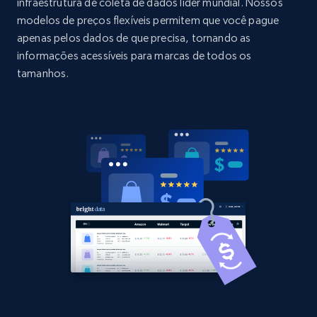
URL, Domain, Country code, Model number,
infraestrutura de coleta de dados líder mundial. Nossos
Sku, Product id, Product name, Manufacturer,
modelos de preços flexíveis permitem que você pague
and more.
apenas pelos dados de que precisa, tornando as
informações acessíveis para marcas de todos os
2.1K+
355+
Comece agora
tamanhos.
Home Depot US - Discovery products by
specific category URL
URL, Domain, Country code, Model number,
Sku, Product id, Product name, Manufacturer,
and more.
2.1K+
355+
Comece agora