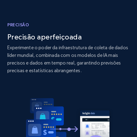
Amazon products global dataset
Title, Seller name, Brand, Description, Initial
price, Currency, Availability, Reviews count, and
more.
PRECISÃO
Precisão aperfeiçoada
2.1K+
375+
Comece agora
Experimente o poder da infraestrutura de coleta de dados
líder mundial, combinada com os modelos de IA mais
precisos e dados em tempo real, garantindo previsões
Amazon products global dataset - Collects
precisas e estatísticas abrangentes.
products by specific category URL
Title, Seller name, Brand, Description, Initial
price, Currency, Availability, Reviews count, and
more.
2.1K+
375+
Comece agora