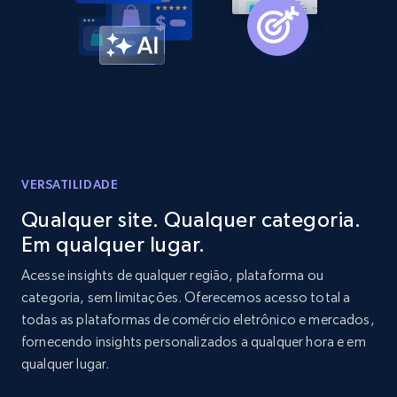
Amazon products global dataset -
Collecting products by keyword search
Title, Seller name, Brand, Description, Initial
price, Currency, Availability, Reviews count, and
more.
2.1K+
375+
Comece agora
VERSATILIDADE
Qualquer site. Qualquer categoria.
Em qualquer lugar.
Amazon products global dataset - Collects
products by best sellers category URL
Acesse insights de qualquer região, plataforma ou
categoria, sem limitações. Oferecemos acesso total a
Title, Seller name, Brand, Description, Initial
todas as plataformas de comércio eletrônico e mercados,
price, Currency, Availability, Reviews count, and
more.
fornecendo insights personalizados a qualquer hora e em
qualquer lugar.
2.1K+
375+
Comece agora