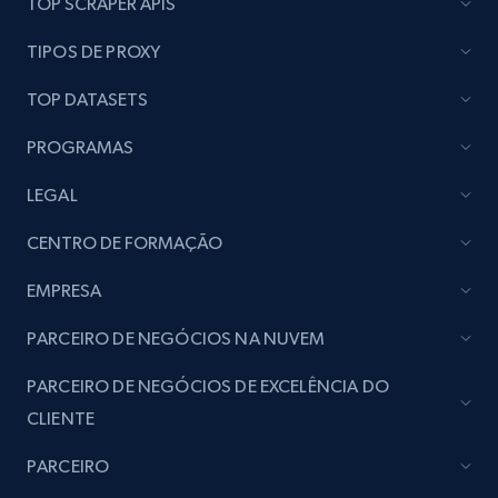
TOP SCRAPER APIS
Lazada - Products
TIPOS DE PROXY
URL, Title, Rating, Reviews, Initial price, Final
price, Currency, Stock, and more.
TOP DATASETS
PROGRAMAS
988+
160+
Comece agora
LEGAL
CENTRO DE FORMAÇÃO
Lazada - Products - Discover products by
keyword
EMPRESA
URL, Title, Rating, Reviews, Initial price, Final
PARCEIRO DE NEGÓCIOS NA NUVEM
price, Currency, Stock, and more.
PARCEIRO DE NEGÓCIOS DE EXCELÊNCIA DO
988+
160+
Comece agora
CLIENTE
PARCEIRO