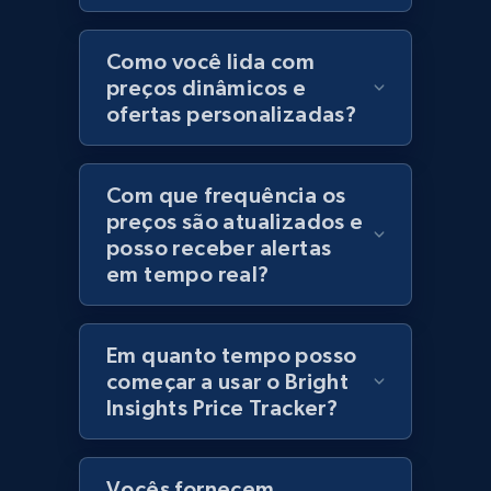
Category id, Product id, Product name, Price,
Currency, Colour code, Colour, Description, and
Como você lida com
more.
preços dinâmicos e
ofertas personalizadas?
1.2K+
208+
Comece agora
Com que frequência os
preços são atualizados e
posso receber alertas
Best Buy products
em tempo real?
URL, Product id, Title, Images, Final price,
Currency, Discount, Initial price, and more.
Em quanto tempo posso
1.1K+
149+
Comece agora
começar a usar o Bright
Insights Price Tracker?
Best Buy products - Collect data on
Vocês fornecem