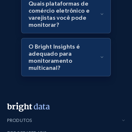
Quais plataformas de
specified keywords
comércio eletrônico e
URL, Domain, Marketplace pn, Sku, Other pn,
varejistas você pode
Model number, Gtin ean pn, Product name, and
monitorar?
more.
991+
162+
Comece agora
O Bright Insights é
adequado para
monitoramento
multicanal?
Lowes.com - Collect records by category
URL, Domain, Marketplace pn, Sku, Other pn,
Model number, Gtin ean pn, Product name, and
more.
991+
162+
Comece agora
PRODUTOS