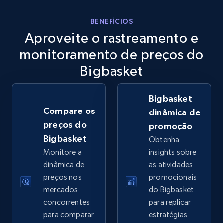
eBay
BENEFÍCIOS
Aproveite o rastreamento e
URL, Product id, Title, Seller name, Seller rating,
Seller reviews, Breadcrumbs, Root category, and
monitoramento de preços do
more.
Bigbasket
2.5K+
359+
Comece agora
Bigbasket
Compare os
dinâmica de
preços do
promoção
eBay - Gather data on products using
Bigbasket
Obtenha
specified keywords
Monitore a
insights sobre
URL, Product id, Title, Seller name, Seller rating,
dinâmica de
as atividades
Seller reviews, Breadcrumbs, Root category, and
preços nos
promocionais
more.
mercados
do Bigbasket
concorrentes
para replicar
2.5K+
359+
Comece agora
para comparar
estratégias