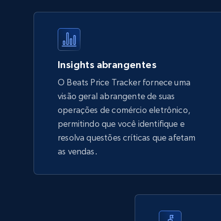
URL, Final price, Sku, Currency, Gtin,
Specifications, Image urls, Top reviews, and
more.
5.6K+
874+
Comece agora
Insights abrangentes
O Beats Price Tracker fornece uma
visão geral abrangente de suas
TikTok Shop - Collect TikTok shop
operações de comércio eletrônico,
products by keywords search
permitindo que você identifique e
URL, Title, Available, Description, Currency, Initial
resolva questões críticas que afetam
price, Final price, Discount percent, and more.
as vendas.
5.4K+
667+
Comece agora