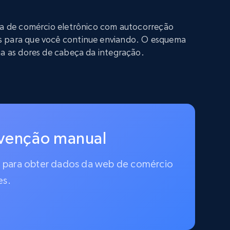
iva de comércio eletrônico com autocorreção
s para que você continue enviando. O esquema
na as dores de cabeça da integração.
rvenção manual
do para obter dados da web de comércio
es.