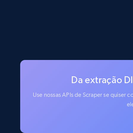
Da extração D
Use nossas APIs de Scraper se quiser 
el