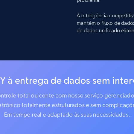
A inteligência competit
mantém o fluxo de dado
de dados unificado elimi
IY à entrega de dados sem inte
controle total ou conte com nosso serviço gerencia
etrônico totalmente estruturados e sem complicaçõ
Em tempo real e adaptado às suas necessidades.