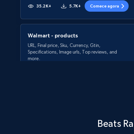
35.2K+
5.7K+
Comece agora
Walmart - products
URL, Final price, Sku, Currency, Gtin,
Specifications, Image urls, Top reviews, and
more.
5.6K+
874+
Comece agora
Walmart - products - Discover
Beats Ra
products by using sku numbers