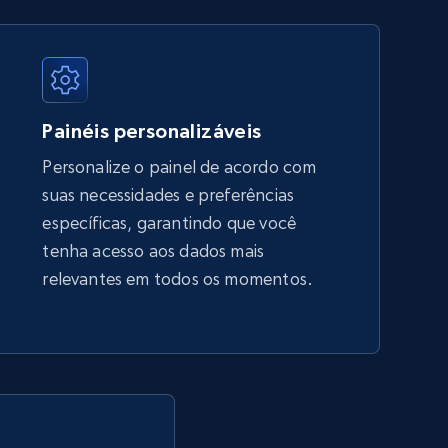
price, Final price, Discount percent, and more.
5.4K+
667+
Comece agora
Painéis personalizáveis
Personalize o painel de acordo com
suas necessidades e preferências
Amazon sellers info
específicas, garantindo que você
Seller id, URL, Seller name, Description, Detailed
tenha acesso aos dados mais
info, Stars, Feedbacks, Return policy, and more.
relevantes em todos os momentos.
2.5K+
378+
Comece agora