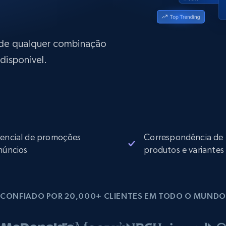
rtir de
Começa a partir de
collected
B
$0.9/IP
datacenter
rtir de
 de qualquer combinação
disponível.
Proxies ISP
eer
Mais de 700.000 proxies residenciais
estáticos totalmente compatíveis
de
encial de promoções
Correspondência de
núncios
produtos e variantes
CONFIADO POR 20,000+ CLIENTES EM TODO O MUNDO