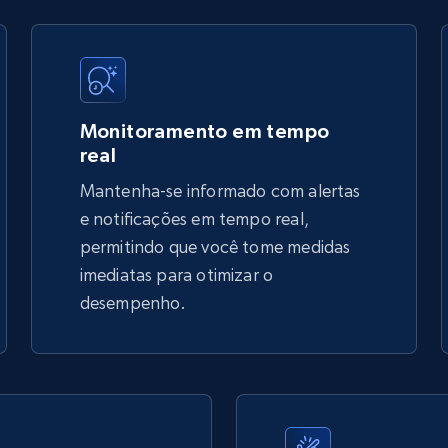
price, Final price, Discount percent, and more.
5.4K+
667+
Comece agora
Monitoramento em tempo
real
Mantenha-se informado com alertas
TikTok Shop - discover records by shop
e notificações em tempo real,
url
permitindo que você tome medidas
imediatas para otimizar o
URL, Title, Available, Description, Currency, Initial
price, Final price, Discount percent, and more.
desempenho.
5.4K+
667+
Comece agora