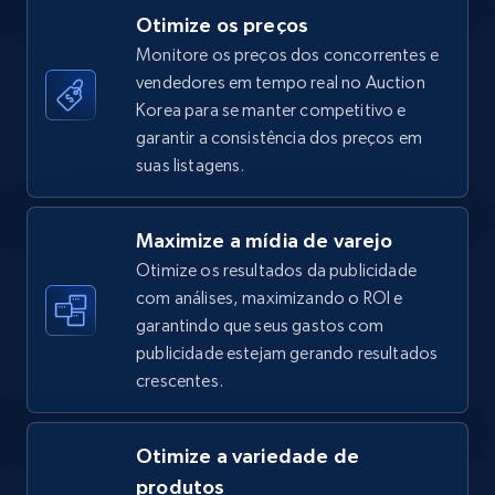
Otimize os preços
Monitore os preços dos concorrentes e
vendedores em tempo real no Auction
TikTok Shop - category
Korea para se manter competitivo e
URL, Title, Available, Description, Currency, Initial
garantir a consistência dos preços em
price, Final price, Discount percent, and more.
suas listagens.
5.4K+
667+
Comece agora
Maximize a mídia de varejo
Otimize os resultados da publicidade
com análises, maximizando o ROI e
garantindo que seus gastos com
TikTok Shop - Collect TikTok shop products
publicidade estejam gerando resultados
by keywords search
crescentes.
URL, Title, Available, Description, Currency, Initial
price, Final price, Discount percent, and more.
Otimize a variedade de
5.4K+
667+
Comece agora
produtos