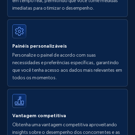
em tempo real, permitindo que você tome medidas
Amazon Reviews
imediatas para otimizar o desempenho.
URL, Product name, Product rating, Product
rating object, Product rating max, Rating,
Author name, Asin, and more.
Painéis personalizáveis
7.4K+
870+
Comece agora
Personalize o painel de acordo com suas
necessidades e preferências específicas, garantindo
que você tenha acesso aos dados mais relevantes em
Walmart - products
todos os momentos.
URL, Final price, Sku, Currency, Gtin,
Specifications, Image urls, Top reviews, and
more.
5.6K+
875+
Comece agora
Vantagem competitiva
Obtenha uma vantagem competitiva aproveitando
insights sobre o desempenho dos concorrentes e as