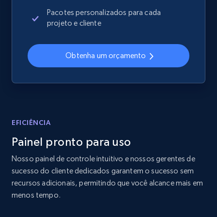
2.4K+
199+
Comece agora
Pacotes personalizados para cada
projeto e cliente
Amazon products global dataset
Obtenha um orçamento
Title, Seller name, Brand, Description, Initial
price, Currency, Availability, Reviews count, and
more.
2.1K+
375+
Comece agora
EFICIÊNCIA
Painel pronto para uso
Nosso painel de controle intuitivo e nossos gerentes de
Amazon products global dataset - Collects
sucesso do cliente dedicados garantem o sucesso sem
products by specific category URL
recursos adicionais, permitindo que você alcance mais em
Title, Seller name, Brand, Description, Initial
menos tempo.
price, Currency, Availability, Reviews count, and
more.