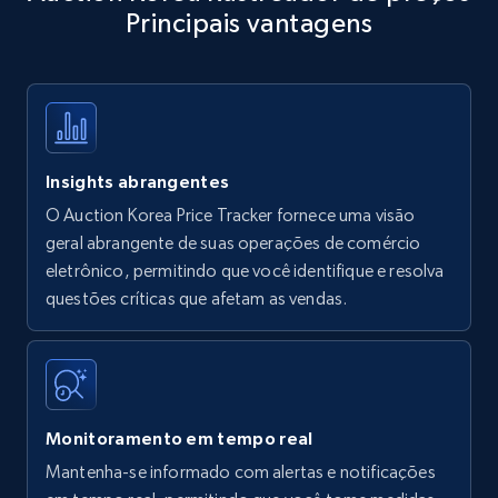
Principais vantagens
Title, Seller name, Brand, Description, Initial
price, Currency, Availability, Reviews count, and
more.
35.2K+
5.7K+
Comece agora
Insights abrangentes
O Auction Korea Price Tracker fornece uma visão
Amazon products - find products by using
geral abrangente de suas operações de comércio
upc numbers
eletrônico, permitindo que você identifique e resolva
questões críticas que afetam as vendas.
Title, Seller name, Brand, Description, Initial
price, Currency, Availability, Reviews count, and
more.
35.2K+
5.7K+
Comece agora
Monitoramento em tempo real
Mantenha-se informado com alertas e notificações