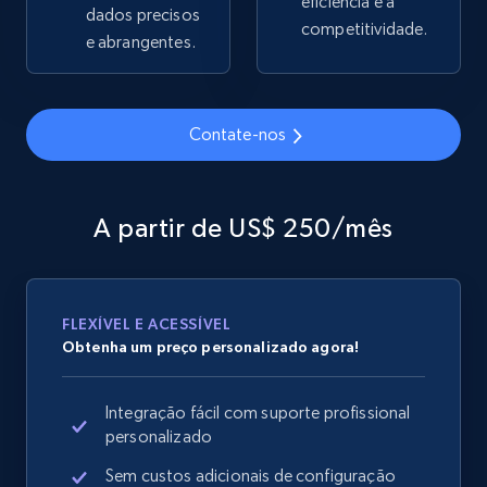
eficiência e a
dados precisos
competitividade.
e abrangentes.
Google Shopping
URL, Product id, Title, Product description,
Contate-nos
Rating, Reviews count, Images, Variations, and
more.
A partir de US$ 250/mês
2.4K+
199+
Comece agora
FLEXÍVEL E ACESSÍVEL
Google Shopping - collects products from
Obtenha um preço personalizado agora!
web using keywords
URL, Product id, Title, Product description,
Integração fácil com suporte profissional
Rating, Reviews count, Images, Variations, and
personalizado
more.
Sem custos adicionais de configuração