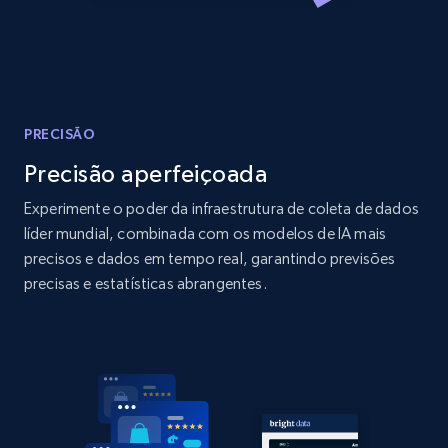
Amazon products global dataset - Collect
products from Brands URLs
Title, Seller name, Brand, Description, Initial
price, Currency, Availability, Reviews count, and
more.
PRECISÃO
2.1K+
375+
Comece agora
Precisão aperfeiçoada
Experimente o poder da infraestrutura de coleta de dados
líder mundial, combinada com os modelos de IA mais
Home Depot US
precisos e dados em tempo real, garantindo previsões
precisas e estatísticas abrangentes.
URL, Domain, Country code, Model number,
Sku, Product id, Product name, Manufacturer,
and more.
2.1K+
353+
Comece agora