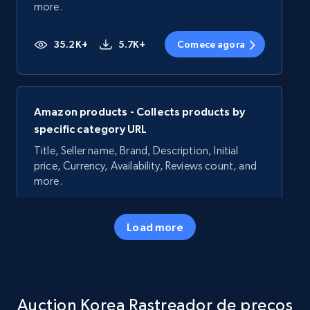
more.
35.2K+
5.7K+
Comece agora
Amazon products - Collects products by
specific category URL
Title, Seller name, Brand, Description, Initial
price, Currency, Availability, Reviews count, and
more.
35.2K+
5.7K+
Comece agora
Load more
Amazon products - Collects products by
Auction Korea Rastreador de preços
specific keywords