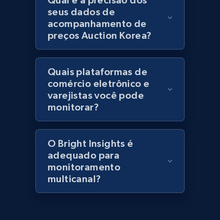
Qual é a precisão dos
specified keywords
seus dados de
acompanhamento de
URL, Domain, Marketplace pn, Sku, Other pn,
Model number, Gtin ean pn, Product name, and
preços Auction Korea?
more.
Quais plataformas de
991+
162+
Comece agora
comércio eletrônico e
varejistas você pode
monitorar?
Lowes.com - Collect records by category
URL, Domain, Marketplace pn, Sku, Other pn,
O Bright Insights é
Model number, Gtin ean pn, Product name, and
adequado para
more.
monitoramento
multicanal?
991+
162+
Comece agora