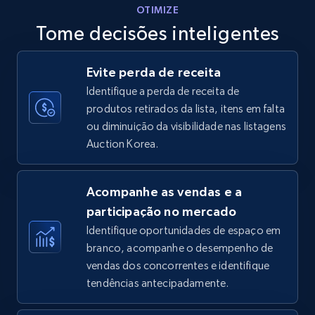
OTIMIZE
Tome decisões inteligentes
Walmart - products - Discover products by
Evite perda de receita
using sku numbers
Identifique a perda de receita de
URL, Final price, Sku, Currency, Gtin,
produtos retirados da lista, itens em falta
Specifications, Image urls, Top reviews, and
ou diminuição da visibilidade nas listagens
more.
Auction Korea.
5.6K+
875+
Comece agora
Acompanhe as vendas e a
participação no mercado
Identifique oportunidades de espaço em
TikTok Shop
branco, acompanhe o desempenho de
URL, Title, Available, Description, Currency, Initial
vendas dos concorrentes e identifique
price, Final price, Discount percent, and more.
tendências antecipadamente.
5.4K+
667+
Comece agora