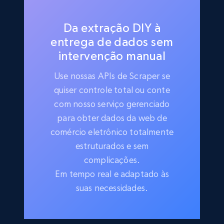
Da extração DIY à
entrega de dados sem
intervenção manual
Use nossas APIs de Scraper se
quiser controle total ou conte
com nosso serviço gerenciado
para obter dados da web de
comércio eletrônico totalmente
estruturados e sem
complicações.
Em tempo real e adaptado às
suas necessidades.