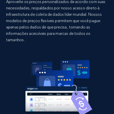
Title, Seller name, Brand, Description, Initial
Aproveite os preços personalizados de acordo com suas
price, Currency, Availability, Reviews count, and
necessidades, respaldados por nosso acesso direto à
more.
infraestrutura de coleta de dados líder mundial. Nossos
modelos de preços flexíveis permitem que você pague
2.1K+
375+
Comece agora
apenas pelos dados de que precisa, tornando as
informações acessíveis para marcas de todos os
tamanhos.
Amazon products global dataset - Collect
Amazon products by seller URL
Title, Seller name, Brand, Description, Initial
price, Currency, Availability, Reviews count, and
more.
2.1K+
375+
Comece agora