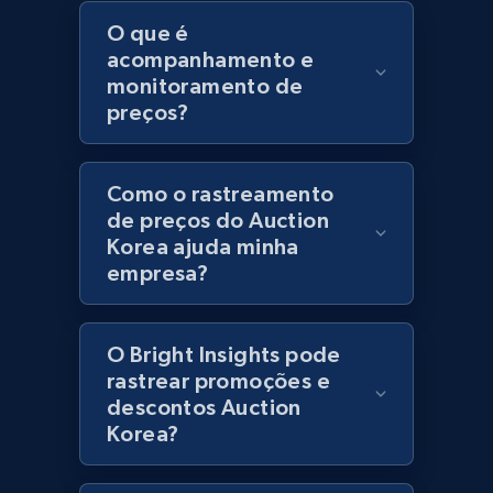
URL, Product id, Title, Product description,
O que é
Rating, Reviews count, Initial price, Discount,
acompanhamento e
and more.
monitoramento de
preços?
1.3K+
175+
Comece agora
Como o rastreamento
de preços do Auction
Zara - Products
Korea ajuda minha
empresa?
Category id, Product id, Product name, Price,
Currency, Colour code, Colour, Description, and
more.
O Bright Insights pode
rastrear promoções e
1.2K+
208+
Comece agora
descontos Auction
Korea?
Zara - Products - discovery by category url