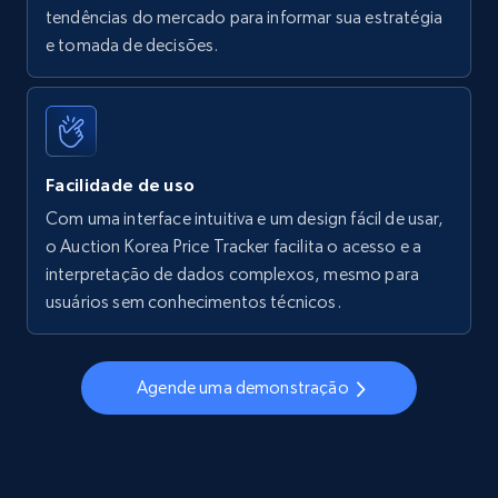
tendências do mercado para informar sua estratégia
Walmart - products - Find new products by
e tomada de decisões.
using specific category URL
URL, Final price, Sku, Currency, Gtin,
Specifications, Image urls, Top reviews, and
more.
Facilidade de uso
5.6K+
875+
Comece agora
Com uma interface intuitiva e um design fácil de usar,
o Auction Korea Price Tracker facilita o acesso e a
interpretação de dados complexos, mesmo para
usuários sem conhecimentos técnicos.
Walmart - products - Collects products by
specific keywords
URL, Final price, Sku, Currency, Gtin,
Agende uma demonstração
Specifications, Image urls, Top reviews, and
more.
5.6K+
875+
Comece agora