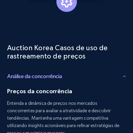
Reviews count shop, Reviews count item, Initial
price, and more.
1.9K+
322+
Comece agora
Auction Korea Casos de uso de
Etsy - Collects data from shop's URL
rastreamento de preços
URL, Product id, Listing inventory id, Title, Rating,
Reviews count shop, Reviews count item, Initial
price, and more.
Análise da concorrência
Preços da concorrência
1.9K+
322+
Comece agora
Entenda a dinâmica de preços nos mercados
concorrentes para avaliar a atratividade e descobrir
tendências. Mantenha uma vantagem competitiva
Amazon products search
utilizando insights acionáveis para refinar estratégias de
Asin, URL, Name, Sponsored, Initial price, Final
preços e maximizar margens.