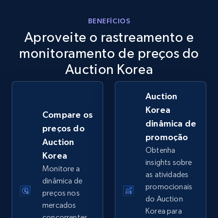
eBay
BENEFÍCIOS
Aproveite o rastreamento e
URL, Product id, Title, Seller name, Seller rating,
Seller reviews, Breadcrumbs, Root category, and
monitoramento de preços do
more.
Auction Korea
2.5K+
359+
Comece agora
Auction
Korea
Compare os
dinâmica de
preços do
eBay - Gather data on products using
promoção
Auction
specified keywords
Obtenha
Korea
URL, Product id, Title, Seller name, Seller rating,
insights sobre
Monitore a
Seller reviews, Breadcrumbs, Root category, and
as atividades
more.
dinâmica de
promocionais
preços nos
do Auction
mercados
2.5K+
359+
Comece agora
Korea para
concorrentes