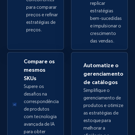
replicar
para comparar
estratégias
preços e refinar
bem-sucedidas
eBay - Collect products from shops on eBay
estratégias de
e impulsionar o
preços.
URL, Product id, Title, Seller name, Seller rating,
crescimento
Seller reviews, Breadcrumbs, Root category, and
das vendas.
more.
Compare os
2.5K+
359+
Comece agora
Automatize o
mesmos
gerenciamento
SKUs
de catálogos
Supere os
Simplifique o
eBay - Collect records by category
desafios na
gerenciamento de
URL, Product id, Title, Seller name, Seller rating,
correspondência
produtos e otimize
Seller reviews, Breadcrumbs, Root category, and
de produtos
as estratégias de
more.
com tecnologia
estoque para
avançada de IA
melhorar a
2.5K+
359+
Comece agora
para obter