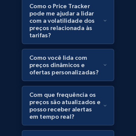
Como o Price Tracker
Category id, Product id, Product name, Price,
pode me ajudar a lidar
Currency, Colour code, Colour, Description, and
com a volatilidade dos
more.
preços relacionada às
tarifas?
1.2K+
208+
Comece agora
Como você lida com
preços dinâmicos e
Best Buy products
ofertas personalizadas?
URL, Product id, Title, Images, Final price,
Currency, Discount, Initial price, and more.
Com que frequência os
preços são atualizados e
1.1K+
149+
Comece agora
posso receber alertas
em tempo real?
Best Buy products - Collect data on