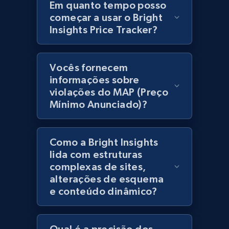
products using specified keywords
Em quanto tempo posso
começar a usar o Bright
URL, Product id, Title, Images, Final price,
Insights Price Tracker?
Currency, Discount, Initial price, and more.
1.1K+
149+
Comece agora
Vocês fornecem
informações sobre
violações do MAP (Preço
Mínimo Anunciado)?
Lowes.com
URL, Domain, Marketplace pn, Sku, Other pn,
Model number, Gtin ean pn, Product name, and
Como a Bright Insights
more.
lida com estruturas
complexas de sites,
991+
162+
Comece agora
alterações de esquema
e conteúdo dinâmico?
Lowes.com - Gather data on products using