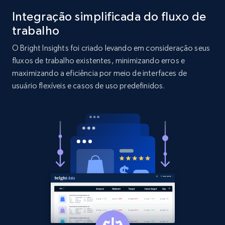
Integração simplificada do fluxo de
2.1K+
353+
Comece agora
trabalho
O Bright Insights foi criado levando em consideração seus
fluxos de trabalho existentes, minimizando erros e
Etsy
maximizando a eficiência por meio de interfaces de
usuário flexíveis e casos de uso predefinidos.
URL, Product id, Listing inventory id, Title, Rating,
Reviews count shop, Reviews count item, Initial
price, and more.
1.9K+
322+
Comece agora
Etsy - Collect data on products using
specified keywords
URL, Product id, Listing inventory id, Title, Rating,