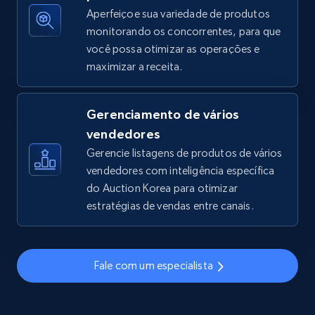
Aperfeiçoe sua variedade de produtos
monitorando os concorrentes, para que
você possa otimizar as operações e
TikTok Shop - discover records by shop url
maximizar a receita.
URL, Title, Available, Description, Currency, Initial
price, Final price, Discount percent, and more.
Gerenciamento de vários
5.4K+
667+
Comece agora
vendedores
Gerencie listagens de produtos de vários
vendedores com inteligência específica
do Auction Korea para otimizar
Amazon sellers info
estratégias de vendas entre canais.
Seller id, URL, Seller name, Description, Detailed
info, Stars, Feedbacks, Return policy, and more.
Fale com um especialista
2.5K+
378+
Comece agora