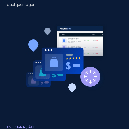
qualquer lugar.
Home Depot US - Discover products by
specified UPC
URL, Domain, Country code, Model number,
Sku, Product id, Product name, Manufacturer,
and more.
2.1K+
353+
Comece agora
Home Depot US - Discovery products by
specific category URL
URL, Domain, Country code, Model number,
Sku, Product id, Product name, Manufacturer,
and more.
INTEGRAÇÃO