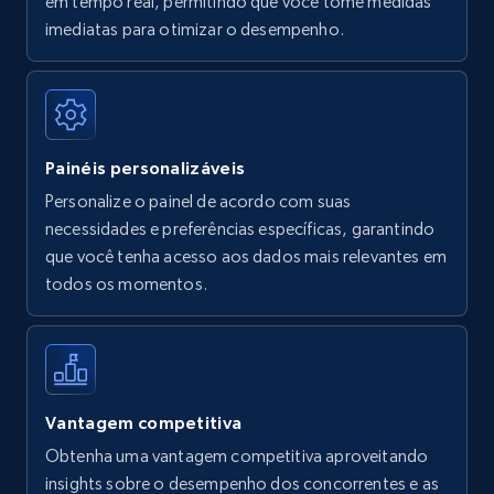
em tempo real, permitindo que você tome medidas
Amazon Reviews
imediatas para otimizar o desempenho.
URL, Product name, Product rating, Product
rating object, Product rating max, Rating,
Author name, Asin, and more.
Painéis personalizáveis
7.4K+
870+
Comece agora
Personalize o painel de acordo com suas
necessidades e preferências específicas, garantindo
que você tenha acesso aos dados mais relevantes em
Walmart - products
todos os momentos.
URL, Final price, Sku, Currency, Gtin,
Specifications, Image urls, Top reviews, and
more.
5.6K+
875+
Comece agora
Vantagem competitiva
Obtenha uma vantagem competitiva aproveitando
insights sobre o desempenho dos concorrentes e as