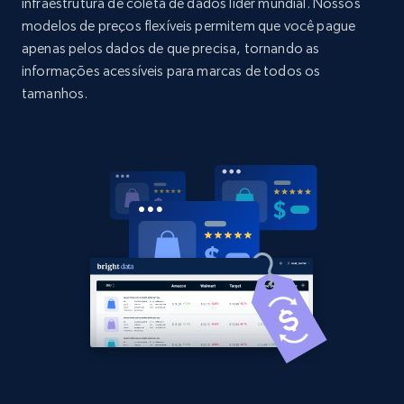
Title, Seller name, Brand, Description, Initial
infraestrutura de coleta de dados líder mundial. Nossos
price, Currency, Availability, Reviews count, and
modelos de preços flexíveis permitem que você pague
more.
apenas pelos dados de que precisa, tornando as
informações acessíveis para marcas de todos os
2.1K+
375+
Comece agora
tamanhos.
Amazon products global dataset - Collect
Amazon products by seller URL
Title, Seller name, Brand, Description, Initial
price, Currency, Availability, Reviews count, and
more.
2.1K+
375+
Comece agora