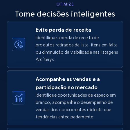
OTIMIZE
Tome decisões inteligentes
Walmart - products - Discover products by
Evite perda de receita
using sku numbers
Identifique a perda de receita de
URL, Final price, Sku, Currency, Gtin,
produtos retirados da lista, itens em falta
Specifications, Image urls, Top reviews, and
ou diminuição da visibilidade nas listagens
more.
Arc'teryx.
5.6K+
875+
Comece agora
Acompanhe as vendas e a
participação no mercado
Identifique oportunidades de espaço em
TikTok Shop
branco, acompanhe o desempenho de
URL, Title, Available, Description, Currency, Initial
vendas dos concorrentes e identifique
price, Final price, Discount percent, and more.
tendências antecipadamente.
5.4K+
667+
Comece agora