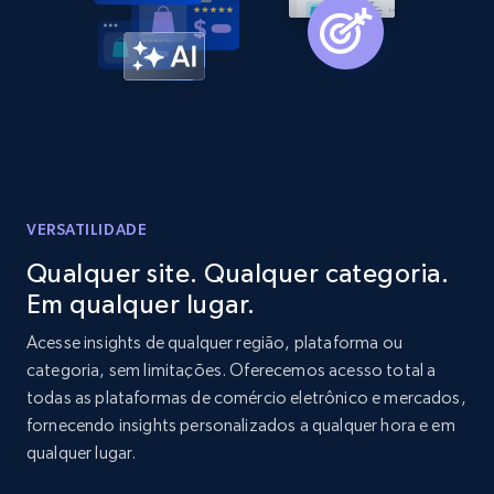
Home Depot US - Gather data on products
using specified keywords
URL, Domain, Country code, Model number,
Sku, Product id, Product name, Manufacturer,
and more.
2.1K+
353+
Comece agora
VERSATILIDADE
Qualquer site. Qualquer categoria.
Em qualquer lugar.
Home Depot US - Discover products by
specified URL
Acesse insights de qualquer região, plataforma ou
categoria, sem limitações. Oferecemos acesso total a
URL, Domain, Country code, Model number,
todas as plataformas de comércio eletrônico e mercados,
Sku, Product id, Product name, Manufacturer,
and more.
fornecendo insights personalizados a qualquer hora e em
qualquer lugar.
2.1K+
353+
Comece agora