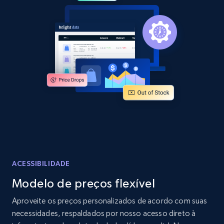
2.1K+
375+
Comece agora
Amazon products global dataset -
Collecting products by keyword search
Title, Seller name, Brand, Description, Initial
price, Currency, Availability, Reviews count, and
more.
2.1K+
375+
Comece agora
ACESSIBILIDADE
Modelo de preços flexível
Amazon products global dataset - Collects
Aproveite os preços personalizados de acordo com suas
products by best sellers category URL
necessidades, respaldados por nosso acesso direto à