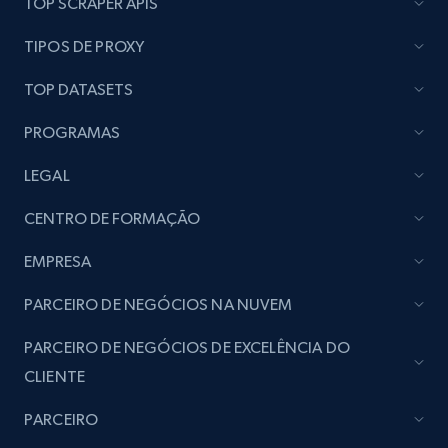
TOP SCRAPER APIS
Lazada - Products
TIPOS DE PROXY
URL, Title, Rating, Reviews, Initial price, Final
price, Currency, Stock, and more.
TOP DATASETS
PROGRAMAS
988+
160+
Comece agora
LEGAL
CENTRO DE FORMAÇÃO
Lazada - Products - Discover products by
keyword
EMPRESA
URL, Title, Rating, Reviews, Initial price, Final
PARCEIRO DE NEGÓCIOS NA NUVEM
price, Currency, Stock, and more.
PARCEIRO DE NEGÓCIOS DE EXCELÊNCIA DO
988+
160+
Comece agora
CLIENTE
PARCEIRO