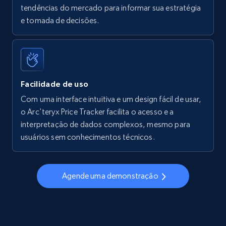
tendências do mercado para informar sua estratégia
Walmart - products - Find new products by
e tomada de decisões.
using specific category URL
URL, Final price, Sku, Currency, Gtin,
Specifications, Image urls, Top reviews, and
more.
Facilidade de uso
5.6K+
875+
Comece agora
Com uma interface intuitiva e um design fácil de usar,
o Arc'teryx Price Tracker facilita o acesso e a
interpretação de dados complexos, mesmo para
usuários sem conhecimentos técnicos.
Walmart - products - Collects products by
specific keywords
URL, Final price, Sku, Currency, Gtin,
Agende uma demonstração
Specifications, Image urls, Top reviews, and
more.
5.6K+
875+
Comece agora