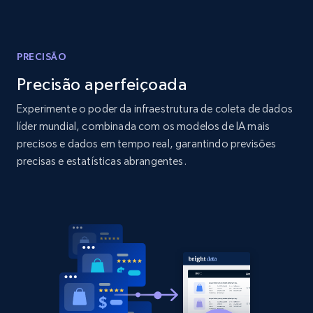
Amazon products global dataset - Collect
products from Brands URLs
Title, Seller name, Brand, Description, Initial
price, Currency, Availability, Reviews count, and
PRECISÃO
more.
Precisão aperfeiçoada
Experimente o poder da infraestrutura de coleta de dados
2.1K+
375+
Comece agora
líder mundial, combinada com os modelos de IA mais
precisos e dados em tempo real, garantindo previsões
precisas e estatísticas abrangentes.
Home Depot US
URL, Domain, Country code, Model number,
Sku, Product id, Product name, Manufacturer,
and more.
2.1K+
353+
Comece agora