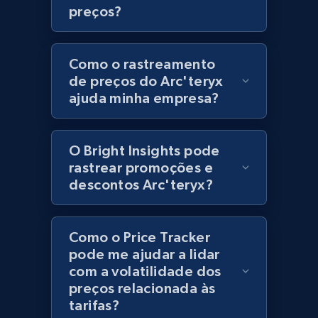
preços?
URL, Product id, Title, Product description,
Rating, Reviews count, Initial price, Discount,
and more.
Como o rastreamento
de preços do Arc'teryx
1.3K+
175+
Comece agora
ajuda minha empresa?
O Bright Insights pode
Zara - Products
rastrear promoções e
Category id, Product id, Product name, Price,
descontos Arc'teryx?
Currency, Colour code, Colour, Description, and
more.
Como o Price Tracker
1.2K+
208+
Comece agora
pode me ajudar a lidar
com a volatilidade dos
preços relacionada às
tarifas?
Zara - Products - discovery by category url