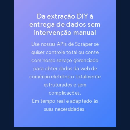
Da extração DIY à
entrega de dados sem
intervenção manual
Use nossas APIs de Scraper se
quiser controle total ou conte
com nosso serviço gerenciado
para obter dados da web de
comércio eletrônico totalmente
estruturados e sem
complicações.
Em tempo real e adaptado às
suas necessidades.