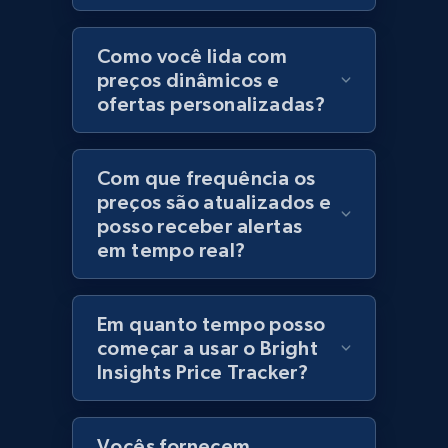
Category id, Product id, Product name, Price,
Currency, Colour code, Colour, Description, and
Como você lida com
more.
preços dinâmicos e
ofertas personalizadas?
1.2K+
208+
Comece agora
Com que frequência os
preços são atualizados e
posso receber alertas
Best Buy products
em tempo real?
URL, Product id, Title, Images, Final price,
Currency, Discount, Initial price, and more.
Em quanto tempo posso
1.1K+
149+
Comece agora
começar a usar o Bright
Insights Price Tracker?
Best Buy products - Collect data on
Vocês fornecem