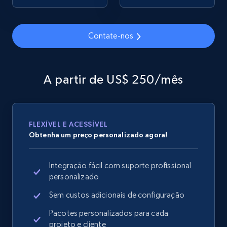
Contate-nos
Google Shopping
URL, Product id, Title, Product description,
Rating, Reviews count, Images, Variations, and
A partir de US$ 250/mês
more.
2.4K+
199+
Comece agora
FLEXÍVEL E ACESSÍVEL
Obtenha um preço personalizado agora!
Google Shopping - collects products from
Integração fácil com suporte profissional
web using keywords
personalizado
URL, Product id, Title, Product description,
Rating, Reviews count, Images, Variations, and
Sem custos adicionais de configuração
more.
Pacotes personalizados para cada
projeto e cliente