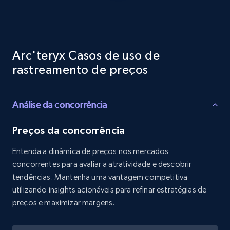
Reviews count shop, Reviews count item, Initial
price, and more.
1.9K+
322+
Comece agora
Arc'teryx Casos de uso de
rastreamento de preços
Etsy - Collects data from shop's URL
Análise da concorrência
URL, Product id, Listing inventory id, Title, Rating,
Reviews count shop, Reviews count item, Initial
price, and more.
Preços da concorrência
Entenda a dinâmica de preços nos mercados
1.9K+
322+
Comece agora
concorrentes para avaliar a atratividade e descobrir
tendências. Mantenha uma vantagem competitiva
utilizando insights acionáveis para refinar estratégias de
preços e maximizar margens.
Amazon products search
Asin, URL, Name, Sponsored, Initial price, Final