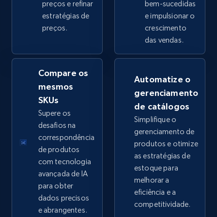
preços e refinar
bem-sucedidas
estratégias de
e impulsionar o
preços.
crescimento
eBay - Collect products from shops on eBay
das vendas.
URL, Product id, Title, Seller name, Seller rating,
Seller reviews, Breadcrumbs, Root category, and
more.
Compare os
Automatize o
mesmos
gerenciamento
2.5K+
359+
Comece agora
SKUs
de catálogos
Supere os
Simplifique o
desafios na
gerenciamento de
correspondência
produtos e otimize
eBay - Collect records by category
de produtos
as estratégias de
URL, Product id, Title, Seller name, Seller rating,
com tecnologia
estoque para
Seller reviews, Breadcrumbs, Root category, and
avançada de IA
melhorar a
more.
para obter
eficiência e a
dados precisos
competitividade.
2.5K+
359+
Comece agora
e abrangentes.