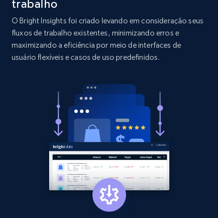
trabalho
O Bright Insights foi criado levando em consideração seus
2.1K+
353+
Comece agora
fluxos de trabalho existentes, minimizando erros e
maximizando a eficiência por meio de interfaces de
usuário flexíveis e casos de uso predefinidos.
Etsy
URL, Product id, Listing inventory id, Title, Rating,
Reviews count shop, Reviews count item, Initial
price, and more.
1.9K+
322+
Comece agora
Etsy - Collect data on products using
specified keywords
URL, Product id, Listing inventory id, Title, Rating,