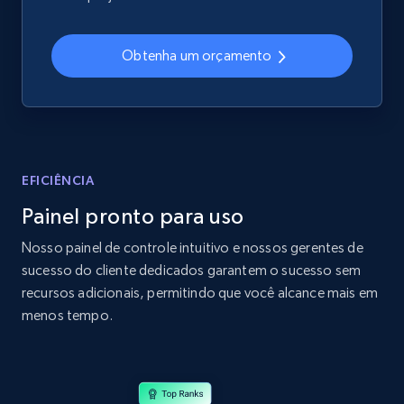
2.4K+
199+
Comece agora
Obtenha um orçamento
Amazon products global dataset
Title, Seller name, Brand, Description, Initial
price, Currency, Availability, Reviews count, and
more.
EFICIÊNCIA
Painel pronto para uso
2.1K+
375+
Comece agora
Nosso painel de controle intuitivo e nossos gerentes de
sucesso do cliente dedicados garantem o sucesso sem
recursos adicionais, permitindo que você alcance mais em
Amazon products global dataset - Collects
menos tempo.
products by specific category URL
Title, Seller name, Brand, Description, Initial
price, Currency, Availability, Reviews count, and
more.