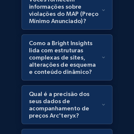
products using specified keywords
informações sobre
URL, Product id, Title, Images, Final price,
violações do MAP (Preço
Currency, Discount, Initial price, and more.
Mínimo Anunciado)?
1.1K+
149+
Comece agora
Como a Bright Insights
lida com estruturas
complexas de sites,
Lowes.com
alterações de esquema
e conteúdo dinâmico?
URL, Domain, Marketplace pn, Sku, Other pn,
Model number, Gtin ean pn, Product name, and
more.
Qual é a precisão dos
seus dados de
991+
162+
Comece agora
acompanhamento de
preços Arc'teryx?
Lowes.com - Gather data on products using