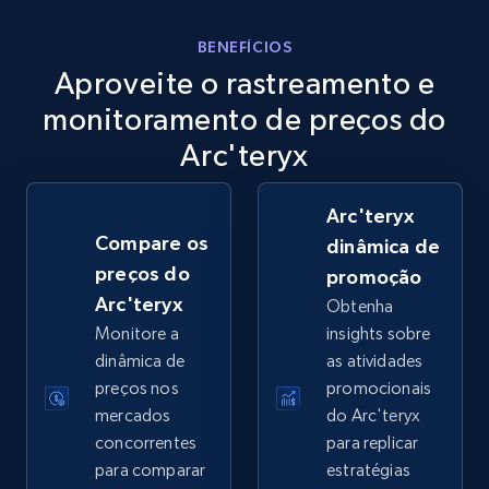
eBay
BENEFÍCIOS
Aproveite o rastreamento e
URL, Product id, Title, Seller name, Seller rating,
Seller reviews, Breadcrumbs, Root category, and
monitoramento de preços do
more.
Arc'teryx
2.5K+
359+
Comece agora
Arc'teryx
Compare os
dinâmica de
preços do
promoção
eBay - Gather data on products using
Arc'teryx
Obtenha
specified keywords
Monitore a
insights sobre
URL, Product id, Title, Seller name, Seller rating,
dinâmica de
as atividades
Seller reviews, Breadcrumbs, Root category, and
preços nos
promocionais
more.
mercados
do Arc'teryx
concorrentes
para replicar
2.5K+
359+
Comece agora
para comparar
estratégias