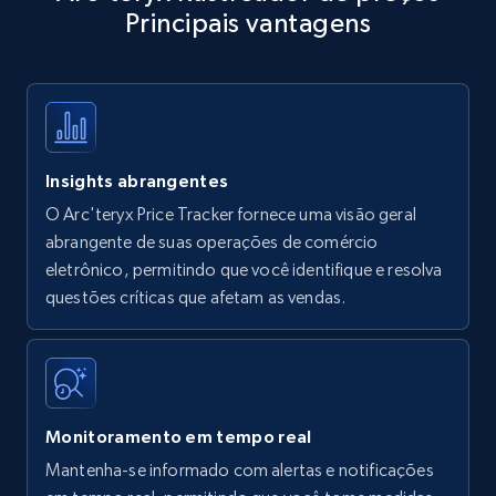
Principais vantagens
Title, Seller name, Brand, Description, Initial
price, Currency, Availability, Reviews count, and
more.
35.2K+
5.7K+
Comece agora
Insights abrangentes
O Arc'teryx Price Tracker fornece uma visão geral
Amazon products - find products by using
abrangente de suas operações de comércio
upc numbers
eletrônico, permitindo que você identifique e resolva
questões críticas que afetam as vendas.
Title, Seller name, Brand, Description, Initial
price, Currency, Availability, Reviews count, and
more.
35.2K+
5.7K+
Comece agora
Monitoramento em tempo real
Mantenha-se informado com alertas e notificações