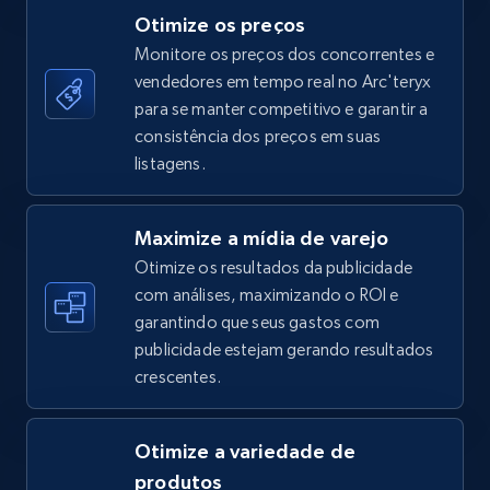
Otimize os preços
Monitore os preços dos concorrentes e
vendedores em tempo real no Arc'teryx
TikTok Shop - category
para se manter competitivo e garantir a
URL, Title, Available, Description, Currency, Initial
consistência dos preços em suas
price, Final price, Discount percent, and more.
listagens.
5.4K+
667+
Comece agora
Maximize a mídia de varejo
Otimize os resultados da publicidade
com análises, maximizando o ROI e
garantindo que seus gastos com
TikTok Shop - Collect TikTok shop products
publicidade estejam gerando resultados
by keywords search
crescentes.
URL, Title, Available, Description, Currency, Initial
price, Final price, Discount percent, and more.
Otimize a variedade de
5.4K+
667+
Comece agora
produtos