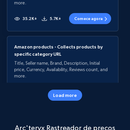
more.
35.2K+
5.7K+
Comece agora
Amazon products - Collects products by
specific category URL
Title, Seller name, Brand, Description, Initial
price, Currency, Availability, Reviews count, and
more.
35.2K+
5.7K+
Comece agora
Load more
Amazon products - Collects products by
Arc'teryx Rastreador de preços
specific keywords