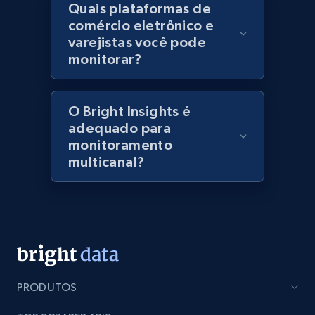
Quais plataformas de
specified keywords
comércio eletrônico e
URL, Domain, Marketplace pn, Sku, Other pn,
varejistas você pode
Model number, Gtin ean pn, Product name, and
monitorar?
more.
991+
162+
Comece agora
O Bright Insights é
adequado para
monitoramento
multicanal?
Lowes.com - Collect records by category
URL, Domain, Marketplace pn, Sku, Other pn,
Model number, Gtin ean pn, Product name, and
more.
991+
162+
Comece agora
PRODUTOS