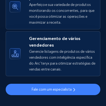
Aperfeiçoe sua variedade de produtos
monitorando os concorrentes, para que
você possa otimizar as operações e
TikTok Shop - discover records by shop url
maximizar a receita.
URL, Title, Available, Description, Currency, Initial
price, Final price, Discount percent, and more.
Gerenciamento de vários
5.4K+
667+
Comece agora
vendedores
Gerencie listagens de produtos de vários
vendedores com inteligência específica
do Arc'teryx para otimizar estratégias de
Amazon sellers info
vendas entre canais.
Seller id, URL, Seller name, Description, Detailed
info, Stars, Feedbacks, Return policy, and more.
Fale com um especialista
2.5K+
378+
Comece agora