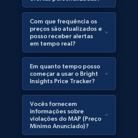
Best Buy products - Collect data on
Com que frequência os
products using specified keywords
preços são atualizados e
URL, Product id, Title, Images, Final price,
posso receber alertas
Currency, Discount, Initial price, and more.
em tempo real?
1.1K+
149+
Comece agora
Em quanto tempo posso
começar a usar o Bright
Insights Price Tracker?
Lazada - Products
URL, Title, Rating, Reviews, Initial price, Final
Vocês fornecem
price, Currency, Stock, and more.
informações sobre
violações do MAP (Preço
991+
165+
Comece agora
Mínimo Anunciado)?