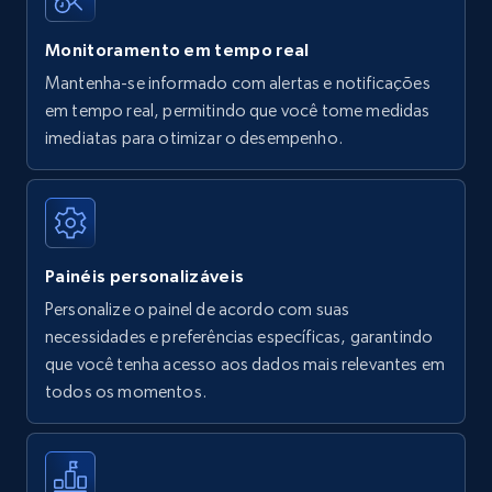
Monitoramento em tempo real
Mantenha-se informado com alertas e notificações
Amazon Reviews
em tempo real, permitindo que você tome medidas
URL, Product name, Product rating, Product
imediatas para otimizar o desempenho.
rating object, Product rating max, Rating,
Author name, Asin, and more.
7.4K+
872+
Comece agora
Painéis personalizáveis
Personalize o painel de acordo com suas
necessidades e preferências específicas, garantindo
Walmart - products
que você tenha acesso aos dados mais relevantes em
URL, Final price, Sku, Currency, Gtin,
todos os momentos.
Specifications, Image urls, Top reviews, and
more.