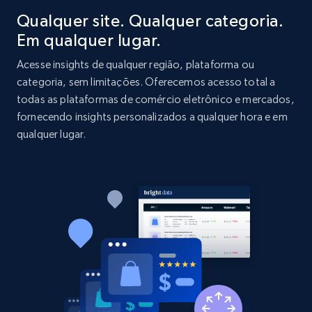
more.
Qualquer site. Qualquer categoria.
Em qualquer lugar.
2.1K+
375+
Comece agora
Acesse insights de qualquer região, plataforma ou
categoria, sem limitações. Oferecemos acesso total a
todas as plataformas de comércio eletrônico e mercados,
Amazon products global dataset - Collect
fornecendo insights personalizados a qualquer hora e em
Amazon products by seller URL
qualquer lugar.
Title, Seller name, Brand, Description, Initial
price, Currency, Availability, Reviews count, and
more.
2.1K+
375+
Comece agora
Amazon products global dataset - Collect
products from Brands URLs