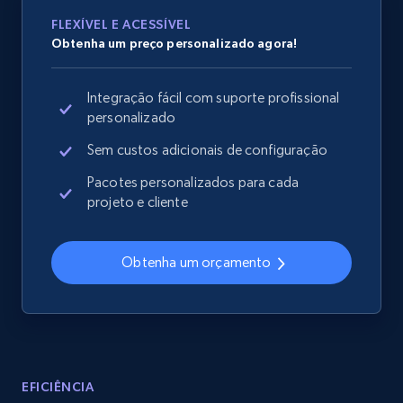
Rating, Reviews count, Images, Variations, and
more.
FLEXÍVEL E ACESSÍVEL
Obtenha um preço personalizado agora!
2.4K+
202+
Comece agora
Integração fácil com suporte profissional
personalizado
Sem custos adicionais de configuração
Home Depot US
Pacotes personalizados para cada
URL, Domain, Country code, Model number,
projeto e cliente
Sku, Product id, Product name, Manufacturer,
and more.
Obtenha um orçamento
2.1K+
355+
Comece agora
Home Depot US - Gather data on products
EFICIÊNCIA
using specified keywords