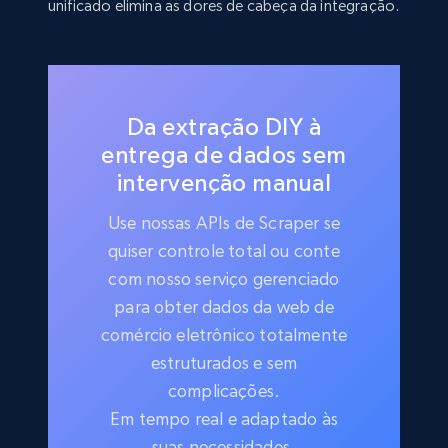
unificado elimina as dores de cabeça da integração.
Da extração DIY à
entrega de dados sem
intervenção manual
Use nossas APIs de Scraper se
quiser controle total ou conte
com nosso serviço gerenciado
para obter dados da web de
comércio eletrônico totalmente
estruturados e sem
complicações.
Em tempo real e adaptado às
suas necessidades.