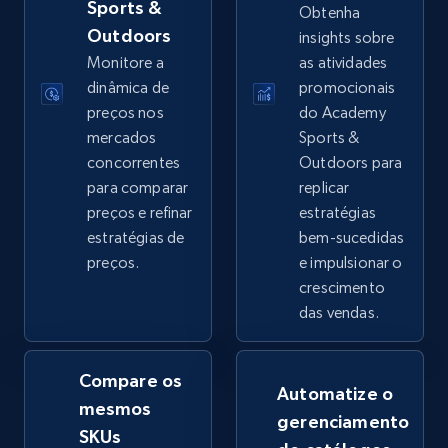
Sports &
Obtenha
Outdoors
insights sobre
2.5K+
359+
Comece agora
Monitore a
as atividades
dinâmica de
promocionais
preços nos
do Academy
mercados
Sports &
eBay - Collect products from shops on eBay
concorrentes
Outdoors para
URL, Product id, Title, Seller name, Seller rating,
para comparar
replicar
Seller reviews, Breadcrumbs, Root category, and
preços e refinar
estratégias
more.
estratégias de
bem-sucedidas
preços.
e impulsionar o
2.5K+
359+
Comece agora
crescimento
das vendas.
eBay - Collect records by category
Compare os
Automatize o
URL, Product id, Title, Seller name, Seller rating,
mesmos
gerenciamento
Seller reviews, Breadcrumbs, Root category, and
SKUs
more.