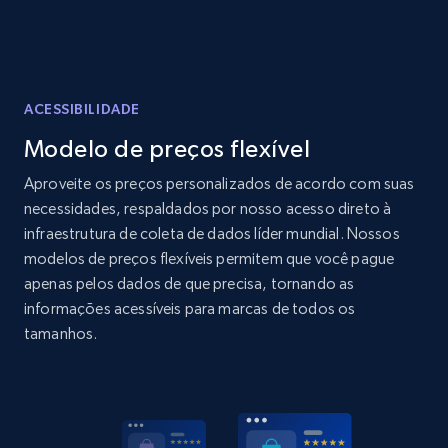
Home Depot US - Discover products by
specified UPC
URL, Domain, Country code, Model number,
Sku, Product id, Product name, Manufacturer,
ACESSIBILIDADE
and more.
Modelo de preços flexível
2.1K+
355+
Comece agora
Aproveite os preços personalizados de acordo com suas
necessidades, respaldados por nosso acesso direto à
infraestrutura de coleta de dados líder mundial. Nossos
modelos de preços flexíveis permitem que você pague
Home Depot US - Discovery products by
apenas pelos dados de que precisa, tornando as
specific category URL
informações acessíveis para marcas de todos os
URL, Domain, Country code, Model number,
tamanhos.
Sku, Product id, Product name, Manufacturer,
and more.
2.1K+
355+
Comece agora