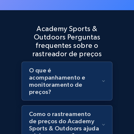
Target - Discover products by specified
UPC
Academy Sports &
URL, Product id, Title, Product description,
Rating, Reviews count, Initial price, Discount,
Outdoors Perguntas
and more.
frequentes sobre o
rastreador de preços
1.3K+
176+
Comece agora
O que é
acompanhamento e
monitoramento de
Zara - Products
preços?
Category id, Product id, Product name, Price,
Currency, Colour code, Colour, Description, and
more.
Como o rastreamento
de preços do Academy
1.2K+
208+
Comece agora
Sports & Outdoors ajuda