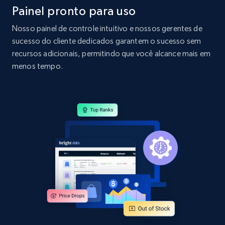
URL, Domain, Country code, Model number,
Painel pronto para uso
Sku, Product id, Product name, Manufacturer,
Nosso painel de controle intuitivo e nossos gerentes de
and more.
sucesso do cliente dedicados garantem o sucesso sem
recursos adicionais, permitindo que você alcance mais em
2.1K+
355+
Comece agora
menos tempo.
Home Depot US - Discover products by
specified URL
URL, Domain, Country code, Model number,
Sku, Product id, Product name, Manufacturer,
and more.
2.1K+
355+
Comece agora