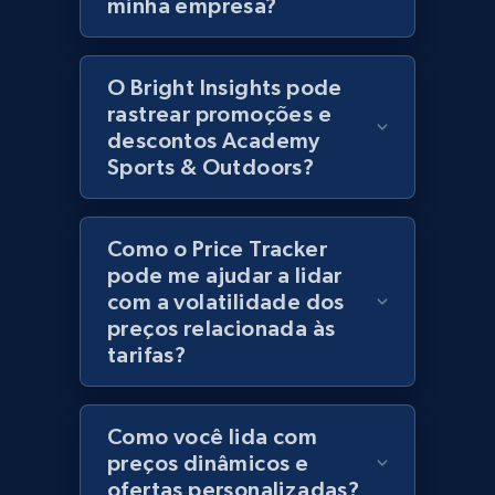
minha empresa?
Zara - Products - discovery by category url
O Bright Insights pode
Category id, Product id, Product name, Price,
rastrear promoções e
Currency, Colour code, Colour, Description, and
descontos Academy
more.
Sports & Outdoors?
1.2K+
208+
Comece agora
Como o Price Tracker
pode me ajudar a lidar
com a volatilidade dos
preços relacionada às
Best Buy products
tarifas?
URL, Product id, Title, Images, Final price,
Currency, Discount, Initial price, and more.
Como você lida com
1.1K+
149+
Comece agora
preços dinâmicos e
ofertas personalizadas?