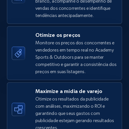
branco, acompanhe o desempenho de
price, Final price, Discount percent, and more.
vendas dos concorrentes e identifique
tendências antecipadamente.
5.4K+
668+
Comece agora
Otimize os preços
Monitore os preços dos concorrentes e
TikTok Shop - category
vendedores em tempo real no Academy
URL, Title, Available, Description, Currency, Initial
Sports & Outdoors para se manter
price, Final price, Discount percent, and more.
competitivo e garantir a consistência dos
preços em suas listagens.
5.4K+
668+
Comece agora
Maximize a mídia de varejo
Otimize os resultados da publicidade
TikTok Shop - Collect TikTok shop products
com análises, maximizando o ROI e
by keywords search
garantindo que seus gastos com
publicidade estejam gerando resultados
URL, Title, Available, Description, Currency, Initial
crescentes.
price, Final price, Discount percent, and more.