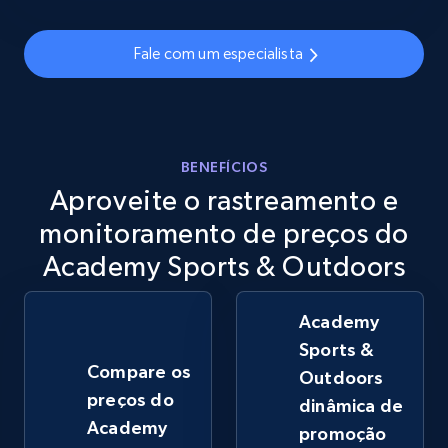
2.5K+
378+
Comece agora
Fale com um especialista
eBay
URL, Product id, Title, Seller name, Seller rating,
Seller reviews, Breadcrumbs, Root category, and
BENEFÍCIOS
more.
Aproveite o rastreamento e
monitoramento de preços do
2.5K+
359+
Comece agora
Academy Sports & Outdoors
Academy
eBay - Gather data on products using
Sports &
specified keywords
Compare os
Outdoors
URL, Product id, Title, Seller name, Seller rating,
preços do
dinâmica de
Seller reviews, Breadcrumbs, Root category, and
Academy
promoção
more.