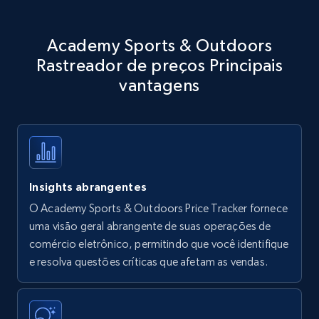
Amazon products - Collects products by
Academy Sports & Outdoors
specific keywords
Rastreador de preços Principais
Title, Seller name, Brand, Description, Initial
price, Currency, Availability, Reviews count, and
vantagens
more.
35.3K+
5.7K+
Comece agora
Insights abrangentes
Amazon products - find products by using
O Academy Sports & Outdoors Price Tracker fornece
upc numbers
uma visão geral abrangente de suas operações de
comércio eletrônico, permitindo que você identifique
Title, Seller name, Brand, Description, Initial
price, Currency, Availability, Reviews count, and
e resolva questões críticas que afetam as vendas.
more.
35.3K+
5.7K+
Comece agora