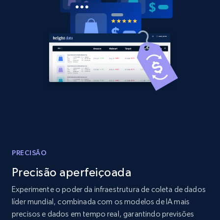
Amazon products global dataset
Title, Seller name, Brand, Description, Initial
price, Currency, Availability, Reviews count, and
more.
2.1K+
375+
Comece agora
Amazon products global dataset - Collects
PRECISÃO
products by specific category URL
Precisão aperfeiçoada
Title, Seller name, Brand, Description, Initial
price, Currency, Availability, Reviews count, and
Experimente o poder da infraestrutura de coleta de dados
more.
líder mundial, combinada com os modelos de IA mais
precisos e dados em tempo real, garantindo previsões