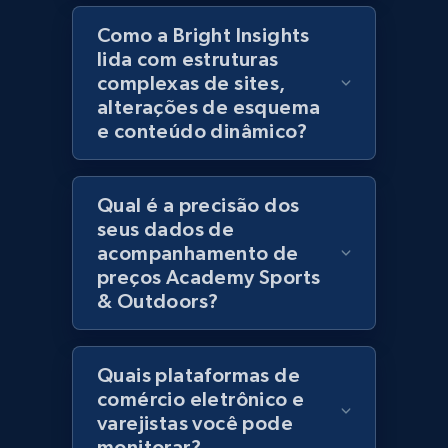
Como a Bright Insights
Lazada - Products - Discover products by
lida com estruturas
keyword
complexas de sites,
URL, Title, Rating, Reviews, Initial price, Final
alterações de esquema
price, Currency, Stock, and more.
e conteúdo dinâmico?
991+
165+
Comece agora
Qual é a precisão dos
seus dados de
acompanhamento de
Lazada - Products - Discover products by
preços Academy Sports
category URL or brand URL
& Outdoors?
URL, Title, Rating, Reviews, Initial price, Final
price, Currency, Stock, and more.
Quais plataformas de
comércio eletrônico e
991+
165+
Comece agora
varejistas você pode
monitorar?