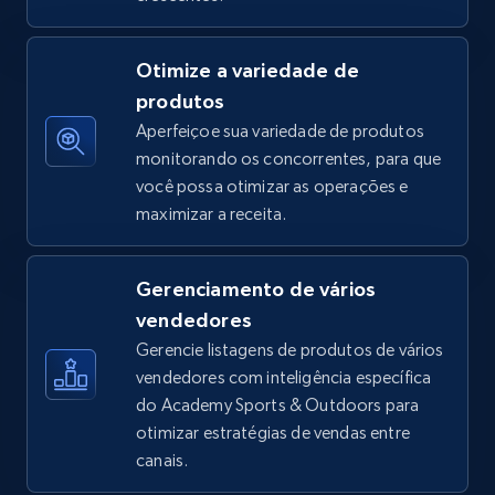
5.4K+
668+
Comece agora
Otimize a variedade de
produtos
Aperfeiçoe sua variedade de produtos
monitorando os concorrentes, para que
TikTok Shop - discover records by shop url
você possa otimizar as operações e
URL, Title, Available, Description, Currency, Initial
maximizar a receita.
price, Final price, Discount percent, and more.
5.4K+
668+
Comece agora
Gerenciamento de vários
vendedores
Gerencie listagens de produtos de vários
vendedores com inteligência específica
Amazon sellers info
do Academy Sports & Outdoors para
Seller id, URL, Seller name, Description, Detailed
otimizar estratégias de vendas entre
info, Stars, Feedbacks, Return policy, and more.
canais.