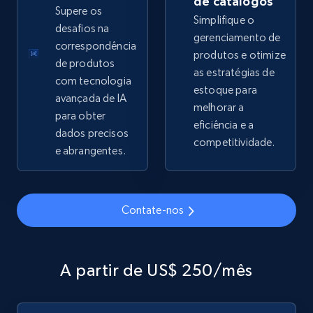
de catálogos
Supere os
Simplifique o
desafios na
gerenciamento de
2.5K+
359+
Comece agora
correspondência
produtos e otimize
de produtos
as estratégias de
com tecnologia
estoque para
avançada de IA
Google Shopping
melhorar a
para obter
eficiência e a
URL, Product id, Title, Product description,
dados precisos
Rating, Reviews count, Images, Variations, and
competitividade.
e abrangentes.
more.
2.4K+
202+
Comece agora
Contate-nos
Google Shopping - collects products from
A partir de US$ 250/mês
web using keywords
URL, Product id, Title, Product description,