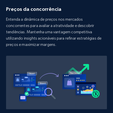
Amazon products search
Preços da concorrência
Asin, URL, Name, Sponsored, Initial price, Final
Entenda a dinâmica de preços nos mercados
price, Currency, Sold, and more.
concorrentes para avaliar a atratividade e descobrir
tendências. Mantenha uma vantagem competitiva
1.6K+
181+
Comece agora
utilizando insights acionáveis para refinar estratégias de
preços e maximizar margens.
Target
URL, Product id, Title, Product description,
Rating, Reviews count, Initial price, Discount,
and more.
1.3K+
176+
Comece agora