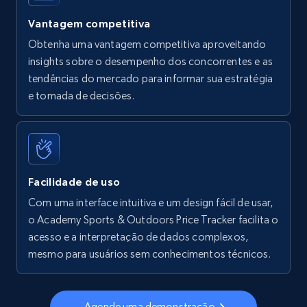
5.6K+
877+
Comece agora
Vantagem competitiva
Obtenha uma vantagem competitiva aproveitando
insights sobre o desempenho dos concorrentes e as
Walmart - products - Find new products by
tendências do mercado para informar sua estratégia
using specific category URL
e tomada de decisões.
URL, Final price, Sku, Currency, Gtin,
Specifications, Image urls, Top reviews, and
more.
5.6K+
877+
Comece agora
Facilidade de uso
Com uma interface intuitiva e um design fácil de usar,
o Academy Sports & Outdoors Price Tracker facilita o
acesso e a interpretação de dados complexos,
Walmart - products - Collects products by
mesmo para usuários sem conhecimentos técnicos.
specific keywords
URL, Final price, Sku, Currency, Gtin,
Specifications, Image urls, Top reviews, and
Agende uma demonstração