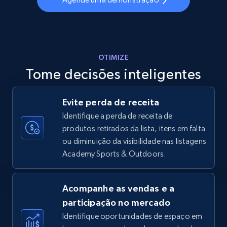
more.
5.6K+
877+
Comece agora
OTIMIZE
Tome decisões inteligentes
Walmart - products - Discover products by
using sku numbers
Evite perda de receita
URL, Final price, Sku, Currency, Gtin,
Identifique a perda de receita de
Specifications, Image urls, Top reviews, and
produtos retirados da lista, itens em falta
more.
ou diminuição da visibilidade nas listagens
Academy Sports & Outdoors.
5.6K+
877+
Comece agora
Acompanhe as vendas e a
participação no mercado
TikTok Shop
Identifique oportunidades de espaço em
URL, Title, Available, Description, Currency, Initial