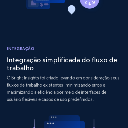
Title, Seller name, Brand, Description, Initial
price, Currency, Availability, Reviews count, and
more.
2.1K+
375+
Comece agora
INTEGRAÇÃO
Integração simplificada do fluxo de
Etsy
trabalho
URL, Product id, Listing inventory id, Title, Rating,
Reviews count shop, Reviews count item, Initial
O Bright Insights foi criado levando em consideração seus
price, and more.
fluxos de trabalho existentes, minimizando erros e
maximizando a eficiência por meio de interfaces de
1.9K+
323+
Comece agora
usuário flexíveis e casos de uso predefinidos.
Etsy - Collect data on products using