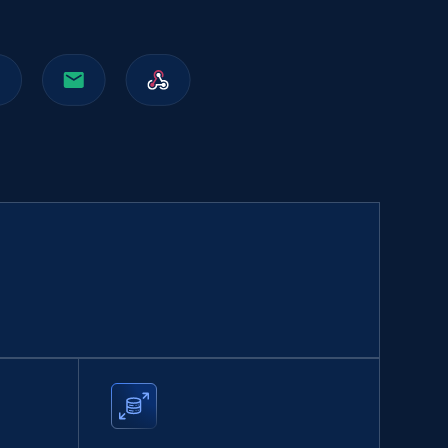
eBay
URL, Product id, Title, Seller name, Seller rating,
Seller reviews, Breadcrumbs, Root category, and
more.
eCommerce
2.5K+
359+
Buy Now
Facebook Marketplace
URL, Title, Initial price, Final price, Currency,
Product id, Breadcrumbs, Condition, and more.