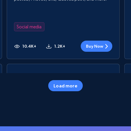
Social media
10.4K+
1.2K+
Buy Now
Amazon Reviews
URL, Product name, Product rating, Product
Load more
rating object, Product rating max, Rating, Author
name, Asin, and more.
eCommerce