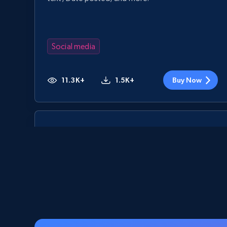
Social media
11.3K+
1.5K+
Buy Now
Youtube - Videos posts
URL, Title, Youtuber, Youtuber md5, Video url,
Video length, Likes, Views, and more.
Social media