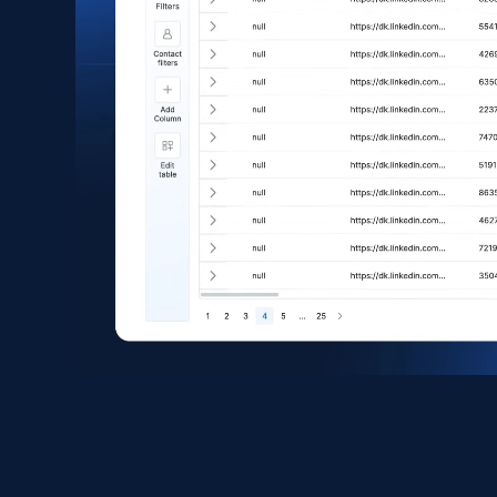
image, Name, Subscribers, Description, and
more.
Social media
4.5K+
508+
Buy Now
X (formerly Twitter) - Profiles
X id, URL, ID, Profile name, Biography, Is verified,
Profile image link, External link, and more.
Social media
3.5K+
224+
Buy Now