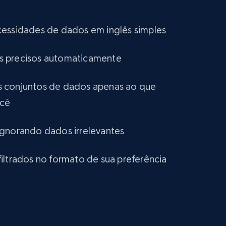
comments, Date posted, Likes, Views, and more.
cessidades de dados em inglês simples
Social media
tros precisos automaticamente
3.7K+
436+
Buy Now
 conjuntos de dados apenas ao que
ocê
Shein- Products
ignorando dados irrelevantes
Product name, Description, Initial price, Final
price, Currency, In stock, Color, Size, and more.
iltrados no formato de sua preferência
eCommerce
2.8K+
388+
Buy Now