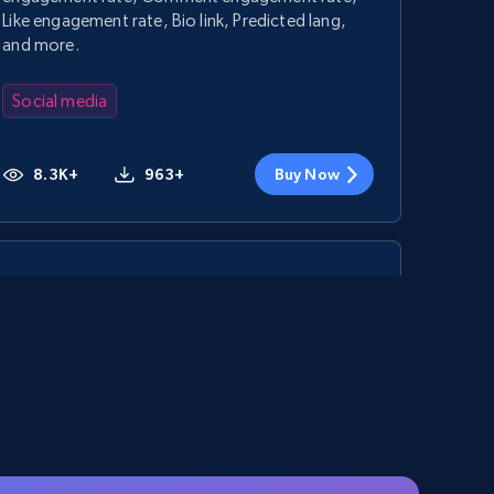
Like engagement rate, Bio link, Predicted lang,
and more.
Social media
8.3K+
963+
Buy Now
TikTok - Posts
URL, Post id, Description, Create time, Digg
count, Share count, Collect count, Comment
count, and more.
Social media