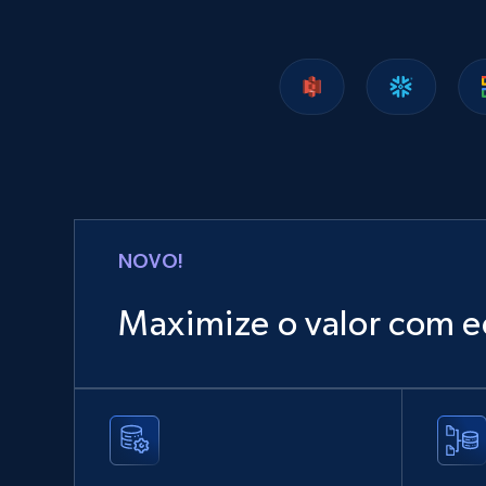
Facebook - Comments
URL, Post id, Post url, Comment id, User name,
User id, User url, Date created, and more.
Social media
NOVO!
2.7K+
299+
Buy Now
Maximize o valor com e
Google Shopping
URL, Product id, Title, Product description,
Rating, Reviews count, Images, Variations, and