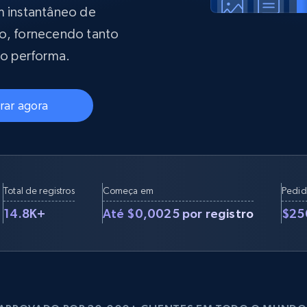
rtir de
Começa a partir de
collected
m instantâneo de
B
$0.9/IP
datacenter
ão, fornecendo tanto
rtir de
o performa.
Proxies ISP
eer
Mais de 700.000 proxies residenciais
ar agora
estáticos totalmente compatíveis
de
Total de registros
Começa em
Pedid
14.8K+
Até $0,0025 por registro
$25