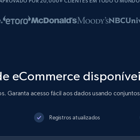
APROVADO POR 20,000+ CLIENTES EM TODO O MUNDO
de eCommerce disponíve
os. Garanta acesso fácil aos dados usando conjunto
Registros atualizados