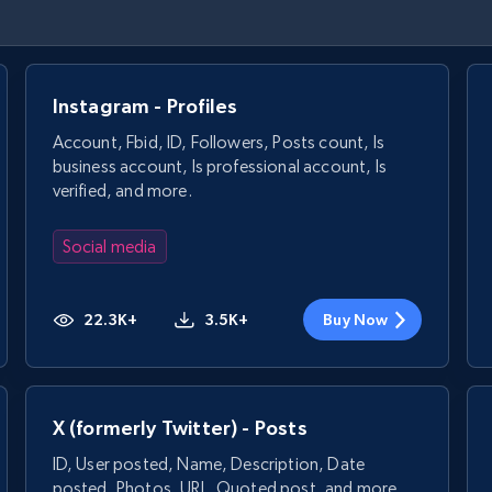
Instagram - Profiles
Account, Fbid, ID, Followers, Posts count, Is
business account, Is professional account, Is
verified, and more.
Social media
22.3K+
3.5K+
Buy Now
X (formerly Twitter) - Posts
ID, User posted, Name, Description, Date
posted, Photos, URL, Quoted post, and more.