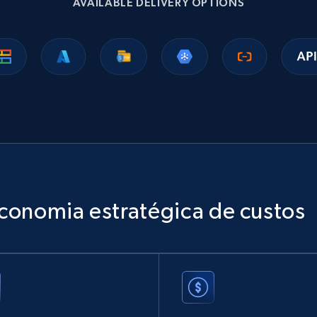
AVAILABLE DELIVERY OPTIONS
Amazon sellers info
Seller id, URL, Seller name, Description, Detailed
info, Stars, Feedbacks, Return policy, and more.
eCommerce
2.5K+
378+
Buy Now
conomia estratégica de custos
Facebook - Posts by group URL
URL, Post id, User url, User username raw,
Content, Date posted, Hashtags, Num