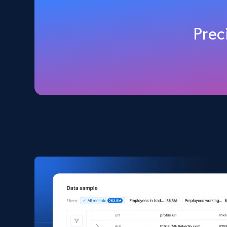
8.1K+
716+
Buy Now
Prec
Facebook - Pages Posts by Profile URL
URL, Post id, User url, User username raw,
Content, Date posted, Hashtags, Num
comments, and more.
Social media
6.6K+
629+
Buy Now
YouTube - Channels
URL, Handle, Handle md5, Banner img, Profile