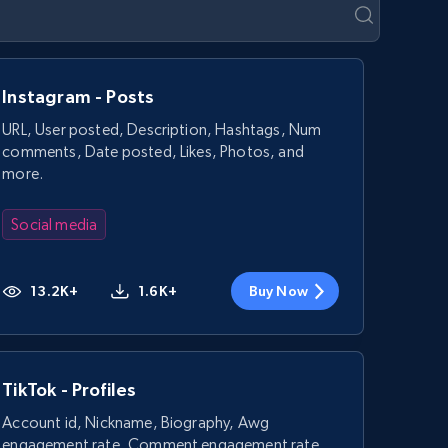
Instagram - Posts
URL, User posted, Description, Hashtags, Num
comments, Date posted, Likes, Photos, and
more.
Social media
13.2K+
1.6K+
Buy Now
TikTok - Profiles
Account id, Nickname, Biography, Awg
engagement rate, Comment engagement rate,