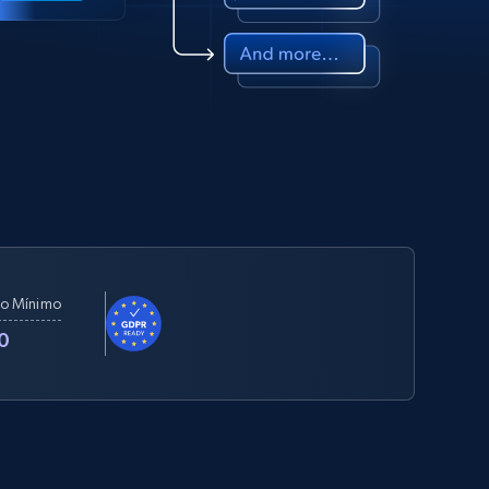
o Mínimo
0