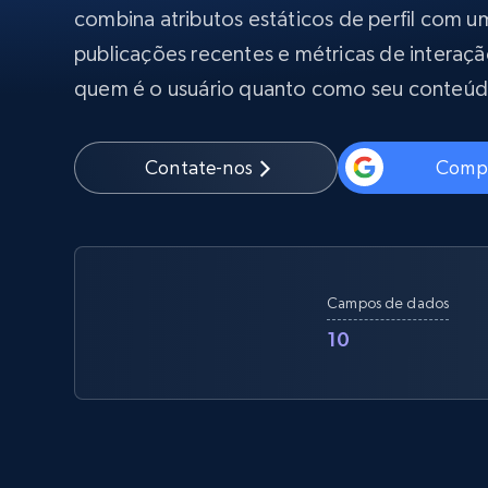
Começa a pa
combina atributos estáticos de perfil com u
$5
$2.5/G
50% OFF
publicações recentes e métricas de interaç
Começa a pa
Proxies ISP
INFRAESTRUTURA PROXY
$1.3/IP
quem é o usuário quanto como seu conteúd
Proxies residenciais
50% OFF
400M+ IPs globais de dispositivos p
Contate-nos
Compr
reais
Proxies de datacenter
Proxies confiáveis e de alta velocida
para extração eficiente de dados
Campos de dados
10