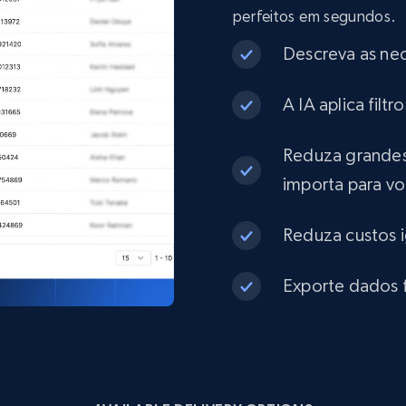
Num comments, Date posted, Community
perfeitos em segundos.
name, and more.
Descreva as ne
Social media
A IA aplica fil
4.4K+
432+
Buy Now
Reduza grandes
importa para v
Instagram - Comments
Reduza custos 
URL, Comment user, Comment user url,
Comment date, Comment, Likes number, Replies
Exporte dados f
number, Replies, and more.
Social media
2.9K+
324+
Buy Now