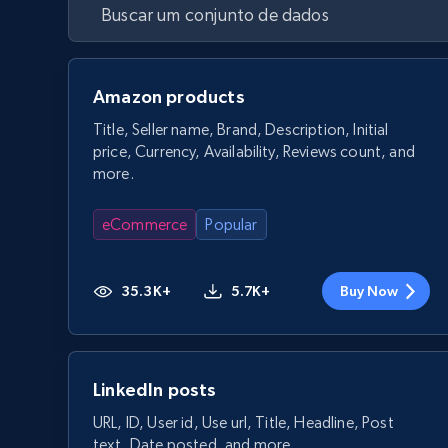
Amazon products
Title, Seller name, Brand, Description, Initial
price, Currency, Availability, Reviews count, and
more.
eCommerce
Popular
35.3K+
5.7K+
Buy Now
LinkedIn posts
URL, ID, User id, Use url, Title, Headline, Post
text, Date posted, and more.