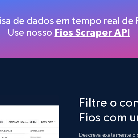
7.4K+
870+
Buy Now
isa de dados em tempo real de 
Use nosso
Fios Scraper API
Walmart - products
URL, Final price, Sku, Currency, Gtin,
Specifications, Image urls, Top reviews, and
more.
eCommerce
5.6K+
875+
Buy Now
Filtre o c
Fios com 
Reddit- Posts
Post id, URL, User posted, Title, Description,
Descreva exatamente o que