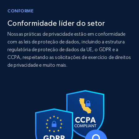
CONFORME
Conformidade líder do setor
LinkedIn posts
Nossas práticas de privacidade estão em conformidade
URL, ID, User id, Use url, Title, Headline, Post
com as leis de proteção de dados, incluindo a estrutura
text, Date posted, and more.
regulatória de proteção de dados da UE, o GDPR e a
CCPA, respeitando as solicitações de exercício de direitos
Social media
de privacidade e muito mais.
11.3K+
1.5K+
Buy Now
X (formerly Twitter) - Posts
ID, User posted, Name, Description, Date
posted, Photos, URL, Quoted post, and more.