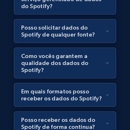
do Spotify?
6.5K+
761+
Buy Now
Posso solicitar dados do
Spotify de qualquer fonte?
Companies information enriched dataset
URL, ID lc, Name lc, Country code lc, Locations
lc, Followers lc, Employees in linkedin lc, About
Como vocês garantem a
lc, and more.
qualidade dos dados do
Spotify?
Business
Enriquecido
Em quais formatos posso
6.3K+
539+
Buy Now
receber os dados do Spotify?
Posso receber os dados do
Walmart - products
Spotify de forma contínua?