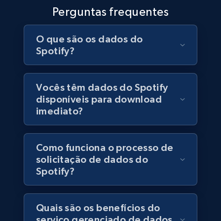
Perguntas frequentes
URL, Post id, User url, User username raw,
Content, Date posted, Hashtags, Num
comments, and more.
O que são os dados do
Spotify?
Social media
Vocês têm dados do Spotify
6.6K+
629+
Buy Now
disponíveis para download
imediato?
Indeed job listings information
Como funciona o processo de
Jobid, Company name, Date posted parsed, Job
solicitação de dados do
title, Description text, Benefits, Qualifications,
Spotify?
Job type, and more.
Business
Quais são os benefícios do
serviço gerenciado de dados