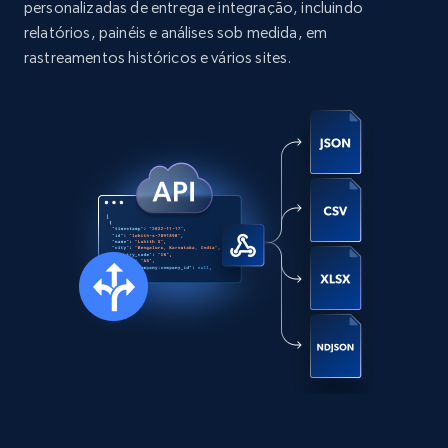
personalizadas de entrega e integração, incluindo
more.
relatórios, painéis e análises sob medida, em
rastreamentos históricos e vários sites.
Social media
13.2K+
1.6K+
Buy Now
Zillow properties listing information
Zpid, City, State, HomeStatus, Address,
IsListingClaimedByCurrentSignedInUser,
IsCurrentSignedInAgentResponsible, Bedrooms,
and more.
Real estate
Popular
12K+
1.3K+
Buy Now