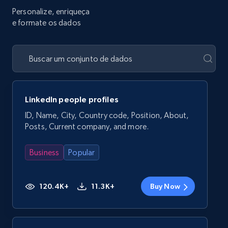
Personalize, enriqueça
e formate os dados
LinkedIn people profiles
ID, Name, City, Country code, Position, About,
Posts, Current company, and more.
Business
Popular
120.4K+
11.3K+
Buy Now