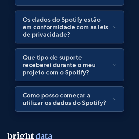
URL, Final price, Sku, Currency, Gtin,
Specifications, Image urls, Top reviews, and
more.
Os dados do Spotify estão
em conformidade com as leis
eCommerce
de privacidade?
5.6K+
875+
Buy Now
Que tipo de suporte
receberei durante o meu
projeto com o Spotify?
TikTok Shop
URL, Title, Available, Description, Currency, Initial
Como posso começar a
price, Final price, Discount percent, and more.
utilizar os dados do Spotify?
eCommerce
5.4K+
668+
Buy Now