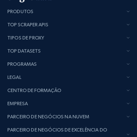
PRODUTOS
TOP SCRAPER APIS
Employees business enriched dataset
URL, Profile url, Linkedin num id, Avatar, Profile
TIPOS DE PROXY
name, Certifications, Profile location, Profile
connections, and more.
TOP DATASETS
PROGRAMAS
Business
Enriquecido
LEGAL
5.3K+
384+
Buy Now
CENTRO DE FORMAÇÃO
EMPRESA
YouTube - Channels
PARCEIRO DE NEGÓCIOS NA NUVEM
URL, Handle, Handle md5, Banner img, Profile
PARCEIRO DE NEGÓCIOS DE EXCELÊNCIA DO
image, Name, Subscribers, Description, and