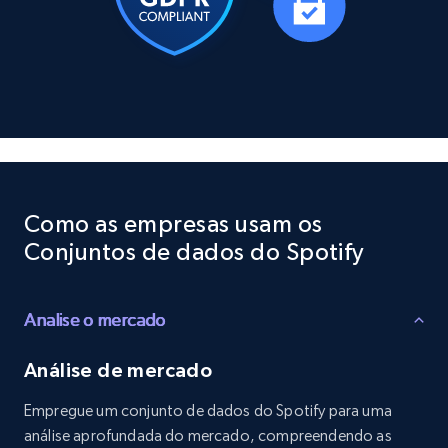
Social media
10.4K+
1.2K+
Buy Now
TikTok - Profiles
Account id, Nickname, Biography, Awg
Como as empresas usam os
engagement rate, Comment engagement rate,
Conjuntos de dados do Spotify
Like engagement rate, Bio link, Predicted lang,
and more.
Analise o mercado
Social media
Análise de mercado
8.3K+
963+
Buy Now
Empregue um conjunto de dados do Spotify para uma
análise aprofundada do mercado, compreendendo as