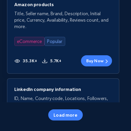
Amazon products
Title, Seller name, Brand, Description, Initial
price, Currency, Availability, Reviews count, and
more.
eCommerce
Popular
35.3K+
5.7K+
Buy Now
LinkedIn company information
ID, Name, Country code, Locations, Followers,
Employees in linkedin, About, Specialties, and
more.
Load more
Business
Popular