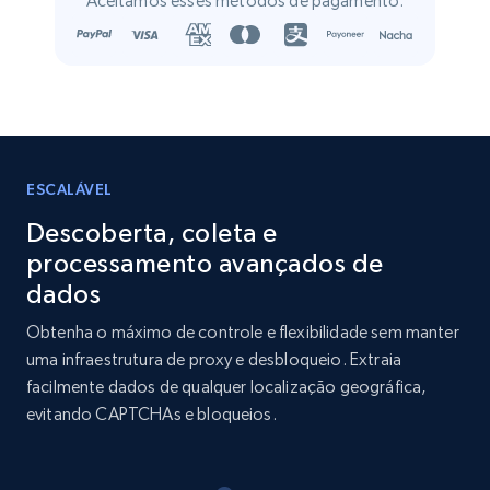
Aceitamos esses métodos de pagamento:
Name, URL, ID, Cb rank, Region, About,
Industries, Operating status, and more.
Business
Popular
Enriquecido
15.6K+
1.6K+
Buy Now
ESCALÁVEL
Descoberta, coleta e
processamento avançados de
Linkedin job listings information
dados
URL, Job posting id, Job title, Company name,
Obtenha o máximo de controle e flexibilidade sem manter
Company id, Job location, Job summary, Job
uma infraestrutura de proxy e desbloqueio. Extraia
seniority level, and more.
facilmente dados de qualquer localização geográfica,
evitando CAPTCHAs e bloqueios.
Business