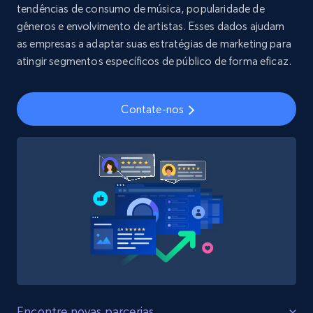
tendências de consumo de música, popularidade de
gêneros e envolvimento de artistas. Esses dados ajudam
Youtube - Videos posts
as empresas a adaptar suas estratégias de marketing para
URL, Title, Youtuber, Youtuber md5, Video url,
atingir segmentos específicos de público de forma eficaz.
Video length, Likes, Views, and more.
Social media
Contate-nos
8.1K+
716+
Buy Now
Amazon Reviews
URL, Product name, Product rating, Product
rating object, Product rating max, Rating,
Author name, Asin, and more.
eCommerce
Encontre novas parcerias