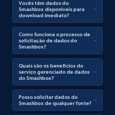
Vocês têm dados do
Smashbox disponíveis para
download imediato?
6.5K+
761+
Buy Now
Como funciona o processo de
solicitação de dados do
Companies information enriched dataset
Smashbox?
URL, ID lc, Name lc, Country code lc, Locations
lc, Followers lc, Employees in linkedin lc, About
lc, and more.
Quais são os benefícios do
serviço gerenciado de dados
Business
Enriquecido
do Smashbox?
6.3K+
540+
Buy Now
Posso solicitar dados do
Smashbox de qualquer fonte?
Walmart - products