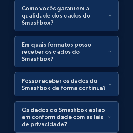
Como vocês garantem a
URL, Final price, Sku, Currency, Gtin,
qualidade dos dados do
Specifications, Image urls, Top reviews, and
more.
Smashbox?
eCommerce
Em quais formatos posso
receber os dados do
5.6K+
876+
Buy Now
Smashbox?
Posso receber os dados do
TikTok Shop
Smashbox de forma contínua?
URL, Title, Available, Description, Currency, Initial
price, Final price, Discount percent, and more.
Os dados do Smashbox estão
em conformidade com as leis
eCommerce
de privacidade?