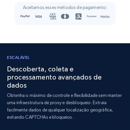
Crunchbase companies information
Aceitamos esses métodos de pagamento:
Name, URL, ID, Cb rank, Region, About,
Industries, Operating status, and more.
Business
Popular
Enriquecido
15.6K+
1.6K+
Buy Now
ESCALÁVEL
Descoberta, coleta e
processamento avançados de
Linkedin job listings information
dados
URL, Job posting id, Job title, Company name,
Obtenha o máximo de controle e flexibilidade sem manter
Company id, Job location, Job summary, Job
uma infraestrutura de proxy e desbloqueio. Extraia
seniority level, and more.
facilmente dados de qualquer localização geográfica,
evitando CAPTCHAs e bloqueios.
Business