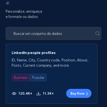
Personalize, enriqueça
e formate os dados
LinkedIn people profiles
ID, Name, City, Country code, Position, About,
Posts, Current company, and more.
Business
Popular
120.4K+
11.3K+
Buy Now