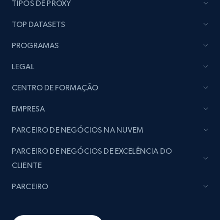
image, Name, Subscribers, Description, and
TIPOS DE PROXY
more.
TOP DATASETS
Social media
PROGRAMAS
LEGAL
4.5K+
508+
Buy Now
CENTRO DE FORMAÇÃO
EMPRESA
Reddit- Posts
PARCEIRO DE NEGÓCIOS NA NUVEM
Post id, URL, User posted, Title, Description,
Num comments, Date posted, Community
PARCEIRO DE NEGÓCIOS DE EXCELÊNCIA DO
name, and more.
CLIENTE
Social media
PARCEIRO
4.5K+
432+
Buy Now