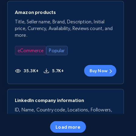
Amazon products
Title, Seller name, Brand, Description, Initial
price, Currency, Availability, Reviews count, and
more.
eCommerce
Popular
35.3K+
5.7K+
Buy Now
LinkedIn company information
ID, Name, Country code, Locations, Followers,
Employees in linkedin, About, Specialties, and
more.
Load more