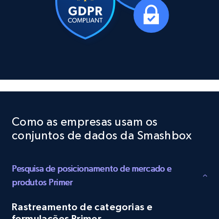
Social media
10.4K+
1.2K+
Buy Now
TikTok - Profiles
Account id, Nickname, Biography, Awg
Como as empresas usam os
engagement rate, Comment engagement rate,
conjuntos de dados da Smashbox
Like engagement rate, Bio link, Predicted lang,
and more.
Pesquisa de posicionamento de mercado e
Social media
produtos Primer
Rastreamento de categorias e
8.3K+
963+
Buy Now
formulações Primer