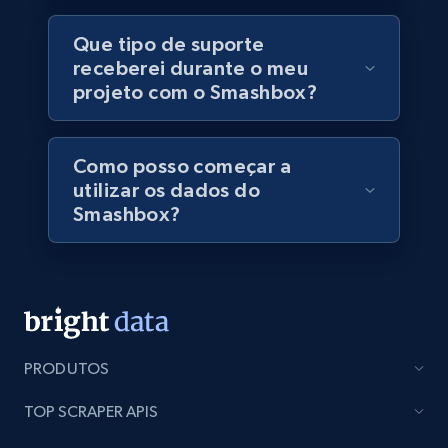
5.4K+
668+
Buy Now
Que tipo de suporte
receberei durante o meu
projeto com o Smashbox?
Employees business enriched dataset
URL, Profile url, Linkedin num id, Avatar, Profile
name, Certifications, Profile location, Profile
Como posso começar a
connections, and more.
utilizar os dados do
Smashbox?
Business
Enriquecido
5.3K+
384+
Buy Now
PRODUTOS
YouTube - Channels
TOP SCRAPER APIS
URL, Handle, Handle md5, Banner img, Profile