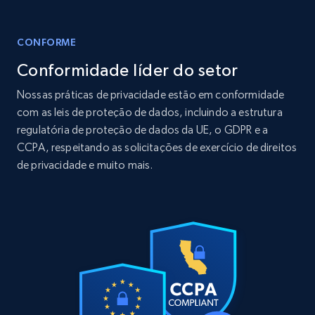
12K+
1.3K+
Buy Now
CONFORME
Conformidade líder do setor
LinkedIn posts
Nossas práticas de privacidade estão em conformidade
URL, ID, User id, Use url, Title, Headline, Post
com as leis de proteção de dados, incluindo a estrutura
text, Date posted, and more.
regulatória de proteção de dados da UE, o GDPR e a
CCPA, respeitando as solicitações de exercício de direitos
Social media
de privacidade e muito mais.
11.3K+
1.5K+
Buy Now
X (formerly Twitter) - Posts
ID, User posted, Name, Description, Date
posted, Photos, URL, Quoted post, and more.