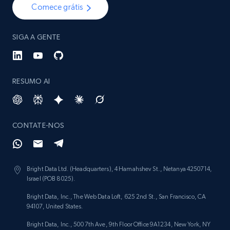
Comece grátis
SIGA A GENTE
Glassdoor companies overview information
ID, Company, Ratings overall, Details size,
Details founded, Details type, Country code,
Company type, and more.
RESUMO AI
Business
Popular
Enriquecido
CONTATE-NOS
4.3K+
381+
Buy Now
Bright Data Ltd. (Headquarters), 4 Hamahshev St., Netanya 4250714,
Israel (POB 8025).
Google maps reviews
Bright Data, Inc., The Web Data Loft, 625 2nd St., San Francisco, CA
URL, Place id, Place name, Country, Address,
94107, United States.
Review id, Reviewer name, Reviews by reviewer,
Bright Data, Inc., 500 7th Ave, 9th Floor Office 9A1234, New York, NY
and more.