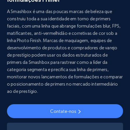
A Smashbox é uma das poucas marcas de beleza que
construiu toda a sua identidade em torno de primers
Youtube - Videos posts
faciais, com uma linha que abrange formulações blur, FPS,
URL, Title, Youtuber, Youtuber md5, Video url,
matificantes, anti-vermelhidão e corretivas de cor sob a
Video length, Likes, Views, and more.
linha Photo Finish. Marcas de maquiagem, equipes de
desenvolvimento de produtos e compradores de varejo
Social media
de prestígio podem usar os dados estruturados de
primers da Smashbox para rastrear como a líder da
categoria segmenta e precifica sua linha de primers,
8.1K+
716+
Buy Now
monitorar novos lançamentos de formulações e comparar
o posicionamento de primers no mercado intermediário
ao de prestígio.
Amazon Reviews
URL, Product name, Product rating, Product
Contate-nos
rating object, Product rating max, Rating,
Author name, Asin, and more.