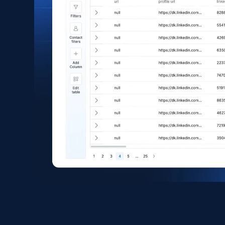
eCommerce
1.6K+
180+
Buy Now
Zara - Products
Category id, Product id, Product name, Price,
Currency, Colour code, Colour, Description, and
more.
eCommerce
1.2K+
208+
Buy Now