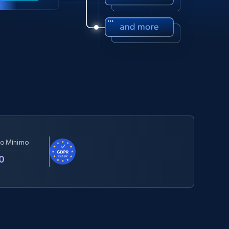
o Mínimo
0