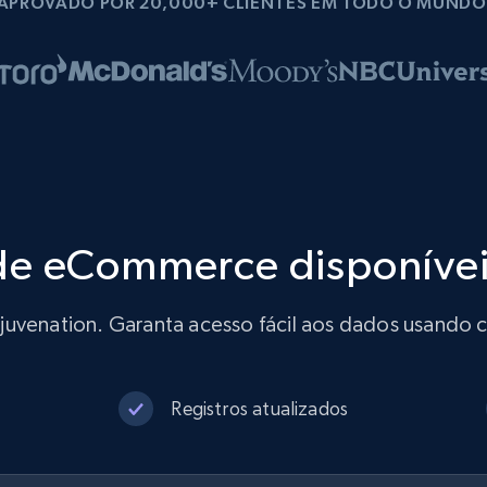
APROVADO POR 20,000+ CLIENTES EM TODO O MUNDO
de eCommerce disponíve
juvenation. Garanta acesso fácil aos dados usando 
Registros atualizados