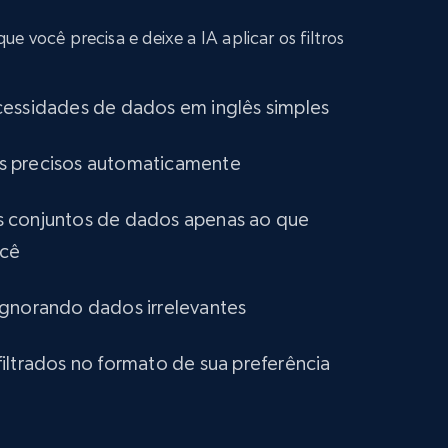
and more.
 você precisa e deixe a IA aplicar os filtros
eCommerce
cessidades de dados em inglês simples
1.2K+
132+
Buy Now
tros precisos automaticamente
Lowes.com
 conjuntos de dados apenas ao que
ocê
URL, Domain, Marketplace pn, Sku, Other pn,
Model number, Gtin ean pn, Product name, and
more.
ignorando dados irrelevantes
eCommerce
iltrados no formato de sua preferência
991+
162+
Buy Now