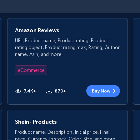
Amazon Reviews
URL, Product name, Product rating, Product
rating object, Product rating max, Rating, Author
name, Asin, and more.
eCommerce
7.4K+
870+
Buy Now
Shein- Products
Product name, Description, Initial price, Final
price, Currency, In stock, Color, Size, and more.