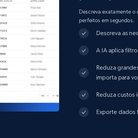
Descreva exatamente o que
eCommerce
perfeitos em segundos.
Descreva as ne
1.3K+
174+
Buy Now
A IA aplica fil
Best Buy products
Reduza grandes
importa para v
URL, Product id, Title, Images, Final price,
Currency, Discount, Initial price, and more.
Reduza custos 
eCommerce
Exporte dados f
1.1K+
148+
Buy Now