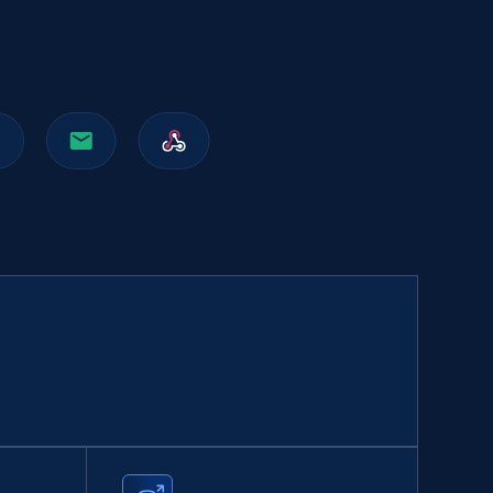
Walmart sellers info
Seller id, URL, Catalog seller id, Seller name, Seller
display name, Seller email, Seller phone, Seller
about us, and more.
eCommerce
910+
88+
Buy Now
Naver products
URL, Product id, Title, Original price, Final price,
Discount rate, Currency, Description, and more.