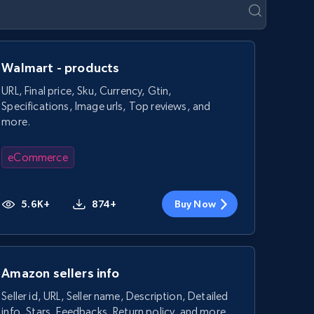
Walmart - products
URL, Final price, Sku, Currency, Gtin,
Specifications, Image urls, Top reviews, and
more.
eCommerce
5.6K+
874+
Buy Now
Amazon sellers info
Seller id, URL, Seller name, Description, Detailed
info, Stars, Feedbacks, Return policy, and more.