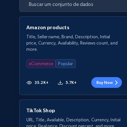
Amazon products
Title, Seller name, Brand, Description, Initial
price, Currency, Availability, Reviews count, and
more.
eCommerce
Popular
35.2K+
5.7K+
Buy Now
TikTok Shop
URL, Title, Available, Description, Currency, Initial
price, Final price, Discount percent, and more.