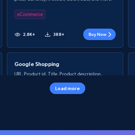
eCommerce
2.8K+
388+
Buy Now
Google Shopping
URL, Product id, Title, Product description,
Rating, Reviews count, Images, Variations, and
more.
Load more
eCommerce
2.4K+
199+
Buy Now