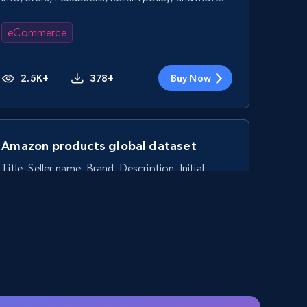
eCommerce
2.5K+
378+
Buy Now
Amazon products global dataset
Title, Seller name, Brand, Description, Initial
price, Currency, Availability, Reviews count, and
more.
eCommerce
2.1K+
375+
Buy Now