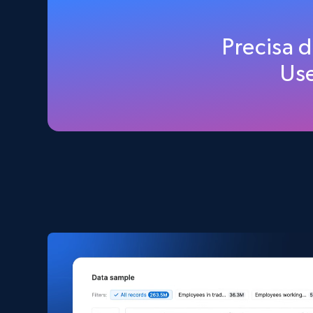
Home Depot US
Precisa 
URL, Domain, Country code, Model number, Sku,
Us
Product id, Product name, Manufacturer, and
more.
eCommerce
2.1K+
352+
Buy Now
Amazon products search
Asin, URL, Name, Sponsored, Initial price, Final
price, Currency, Sold, and more.