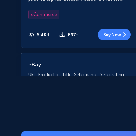
eCommerce
5.4K+
667+
Buy Now
eBay
URL, Product id, Title, Seller name, Seller rating,
Seller reviews, Breadcrumbs, Root category, and
more.
eCommerce
2.5K+
358+
Buy Now