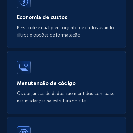
Tags, Final price, Original price, and more.
eCommerce
Economia de custos
Personalize qualquer conjunto de dados usando
filtros e opções de formatação.
747+
39+
Buy Now
Google Play Store reviews
URL, Review id, Reviewer name, Review date,
Review rating, Review, Found helpful, App url, and
Manutenção de código
more.
Os conjuntos de dados são mantidos com base
nas mudanças na estrutura do site.
eCommerce
740+
39+
Buy Now