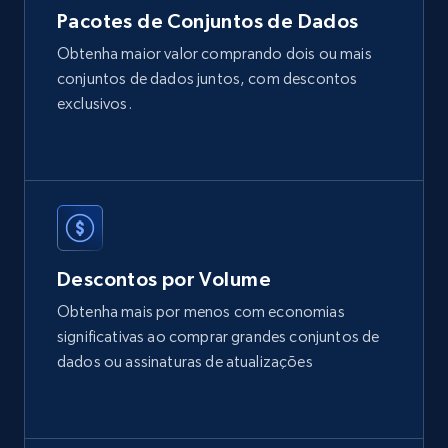
2.1K+
375+
Buy Now
Pacotes de Conjuntos de Dados
Obtenha maior valor comprando dois ou mais
conjuntos de dados juntos, com descontos
Etsy
exclusivos.
URL, Product id, Listing inventory id, Title, Rating,
Reviews count shop, Reviews count item, Initial
price, and more.
eCommerce
Descontos por Volume
1.9K+
323+
Buy Now
Obtenha mais por menos com economias
significativas ao comprar grandes conjuntos de
dados ou assinaturas de atualizações
Amazon best seller products
Title, Seller name, Brand, Description, Initial
price, Final price, Final price high, Currency, and