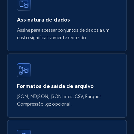
Wayfair products
URL, Product id, Title, Rating, Reviews count,
Assinatura de dados
Initial price, Discount, Final price, and more.
Assine para acessar conjuntos de dados a um
eCommerce
custo significativamente reduzido.
823+
80+
Buy Now
Google Shopping products search US
Formatos de saída de arquivo
URL, Product id, Title, Final price, Initial price,
JSON, NDJSON, JSON Lines, CSV, Parquet.
Currency, Rating, Reviews count, and more.
Compressão .gz opcional.
eCommerce