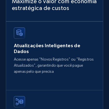
Maximize o valor com economia
Sku, Product id, Product name, Manufacturer,
estratégica de custos
and more.
eCommerce
2.1K+
355+
Buy Now
Atualizações Inteligentes de
Dados
Acesse apenas "Novos Registros" ou "Registros
Amazon products global dataset
Atualizados", garantindo que você pague
Title, Seller name, Brand, Description, Initial
apenas pelo que precisa
price, Currency, Availability, Reviews count, and
more.
eCommerce