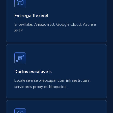
823+
40+
Buy Now
Entrega flexível
Snowflake, Amazon S3, Google Cloud, Azure e
Digikey - Products
SFTP.
Product url, Category url, Part number,
Description, Manufacturer, Manufacturer url,
Datasheet url, Rohs compliant, and more.
eCommerce
Dados escaláveis
778+
80+
Buy Now
Escale sem se preocupar com infraestrutura,
servidores proxy ou bloqueios.
mercadolivre.com.br products
URL, Product id, Title, Breadcrumbs, Category,