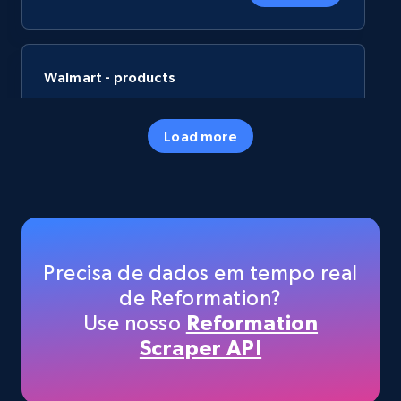
Walmart - products
URL, Final price, Sku, Currency, Gtin,
Specifications, Image urls, Top reviews, and
Load more
more.
eCommerce
5.6K+
878+
Buy Now
Precisa de dados em tempo real
de Reformation?
Use nosso
Reformation
TikTok Shop
Scraper API
URL, Title, Available, Description, Currency, Initial
price, Final price, Discount percent, and more.