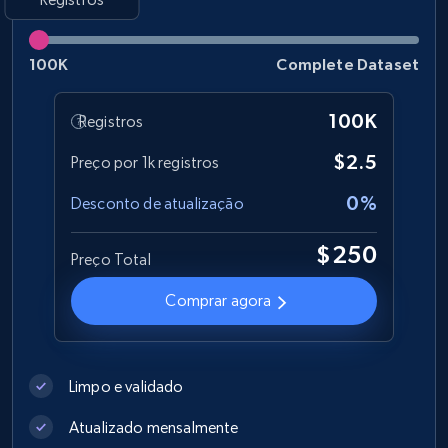
Best Buy products
100K
Complete Dataset
URL, Product id, Title, Images, Final price,
Currency, Discount, Initial price, and more.
100K
Registros
eCommerce
$2.5
Preço por 1k registros
0%
Desconto de atualização
1.1K+
149+
Buy Now
$250
Preço Total
Comprar agora
Lazada - Products
URL, Title, Rating, Reviews, Initial price, Final
price, Currency, Stock, and more.
Limpo e validado
eCommerce
Atualizado mensalmente