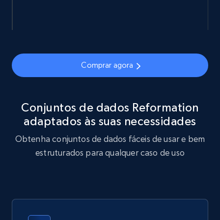
eCommerce
878+
124+
Buy Now
Comprar agora
Naver products
Conjuntos de dados Reformation
URL, Product id, Title, Original price, Final price,
adaptados às suas necessidades
Discount rate, Currency, Description, and more.
Obtenha conjuntos de dados fáceis de usar e bem
eCommerce
estruturados para qualquer caso de uso
840+
46+
Buy Now