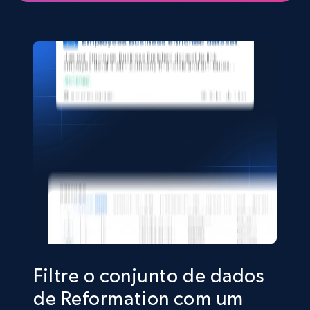
eCommerce
5.4K+
668+
Buy Now
Shein- Products
Product name, Description, Initial price, Final
price, Currency, In stock, Color, Size, and more.
eCommerce
2.8K+
388+
Buy Now
Filtre o conjunto de dados
de Reformation com um