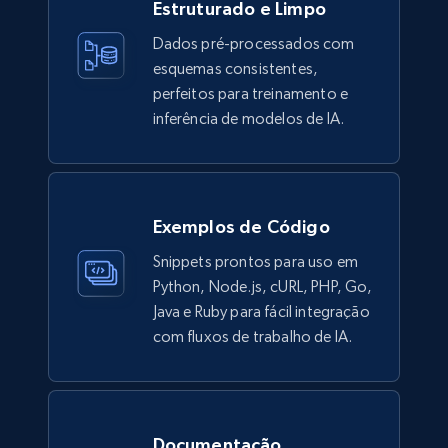
Estruturado e Limpo
Description, In stock, Color, Size, Reviews
count, Main image, Category url, Category, and
Dados pré-processados com
more.
esquemas consistentes,
perfeitos para treinamento e
eCommerce
inferência de modelos de IA.
944+
151+
Buy Now
Exemplos de Código
Snippets prontos para uso em
Walmart sellers info
Python, Node.js, cURL, PHP, Go,
Seller id, URL, Catalog seller id, Seller name, Seller
Java e Ruby para fácil integração
display name, Seller email, Seller phone, Seller
com fluxos de trabalho de IA.
about us, and more.
eCommerce
Documentação