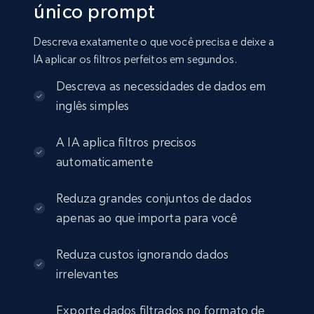
único prompt
Amazon sellers info
Seller id, URL, Seller name, Description, Detailed
Descreva exatamente o que você precisa e deixe a
info, Stars, Feedbacks, Return policy, and more.
IA aplicar os filtros perfeitos em segundos.
eCommerce
Descreva as necessidades de dados em
inglês simples
2.5K+
378+
Buy Now
A IA aplica filtros precisos
automaticamente
Reduza grandes conjuntos de dados
eBay
apenas ao que importa para você
URL, Product id, Title, Seller name, Seller rating,
Seller reviews, Breadcrumbs, Root category, and
more.
Reduza custos ignorando dados
irrelevantes
eCommerce
Exporte dados filtrados no formato de