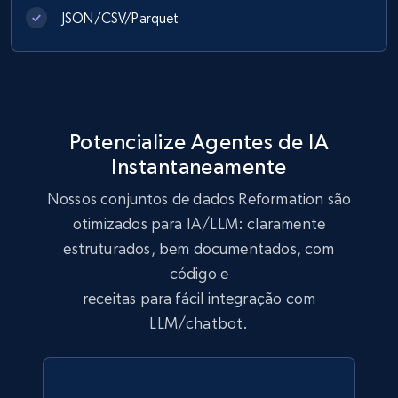
JSON/CSV/Parquet
992+
165+
Buy Now
Lowes.com
Potencialize Agentes de IA
URL, Domain, Marketplace pn, Sku, Other pn,
Instantaneamente
Model number, Gtin ean pn, Product name, and
more.
Nossos conjuntos de dados Reformation são
otimizados para IA/LLM: claramente
eCommerce
estruturados, bem documentados, com
código e
992+
162+
Buy Now
receitas para fácil integração com
LLM/chatbot.
Ikea - Products