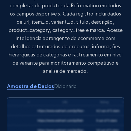
completas de produtos da Reformation em todos
os campos disponíveis. Cada registro inclui dados
Target
de url, item_id, variant_id, título, descrição,
URL, Product id, Title, Product description,
product_category, category_tree e marca. Acesse
Rating, Reviews count, Initial price, Discount,
and more.
inteligência abrangente de ecommerce com
detalhes estruturados de produtos, informações
eCommerce
hierárquicas de categorias e rastreamento em nível
de variante para monitoramento competitivo e
análise de mercado.
1.3K+
176+
Buy Now
Amostra de Dados
Dicionário
Amazon Walmart
URL, Title amazon, Seller name amazon, Brand
amazon, Description amazon, Initial price
amazon, Currency amazon, Availability amazon,
and more.