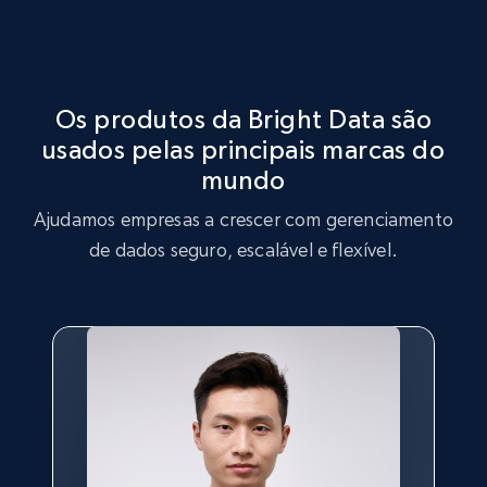
Identifique lacunas no inventário de produtos, aumento na
Otimização da Estratégia de Mercado
demanda por determinados produtos e produtos em
tendência entre os consumidores.
Aproveite o conjunto de dados Reformation para realizar
análises de estratégia de mercado, identificando
Os produtos da Bright Data são
tendências principais e preferências dos clientes.
usados pelas principais marcas do
Comprar agora
mundo
Comprar agora
Ajudamos empresas a crescer com gerenciamento
de dados seguro, escalável e flexível.