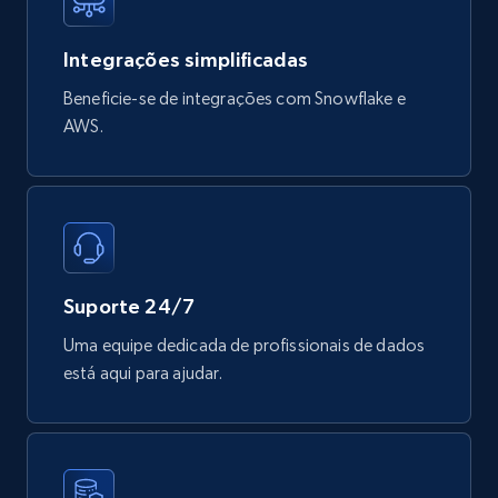
Integrações simplificadas
Mouser - Products
Beneficie-se de integrações com Snowflake e
Product url, Category url, Mouser part num, Mfr
part number, Manufacturer, Image, Image high,
AWS.
Manufacturer url, and more.
eCommerce
719+
91+
Buy Now
Suporte 24/7
Uma equipe dedicada de profissionais de dados
está aqui para ajudar.