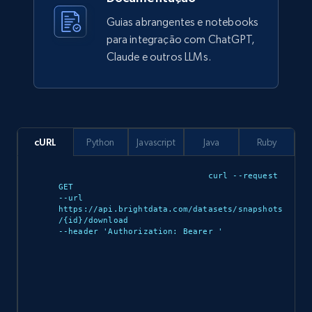
912+
88+
Buy Now
Guias abrangentes e notebooks
para integração com ChatGPT,
Claude e outros LLMs.
Ozon.ru products
URL, Sku, Breadcrumbs, Name, Rating, Review
count, Description, Image, and more.
cURL
Python
Javascript
Java
Ruby
eCommerce
curl --request 
GET 

901+
114+
Buy Now
--url 
https://api.brightdata.com/datasets/snapshots
/{id}/download 

--header 'Authorization: Bearer 
'

Sephora products
URL, ID, Name, Sku, In stock, Regular price,
Actual price, Unit price, and more.