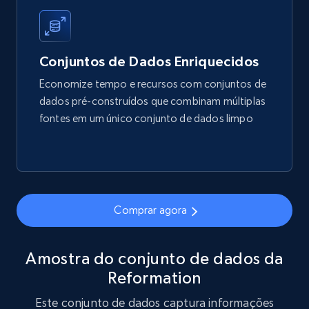
more.
eCommerce
Conjuntos de Dados Enriquecidos
Economize tempo e recursos com conjuntos de
1.7K+
254+
Buy Now
dados pré-construídos que combinam múltiplas
fontes em um único conjunto de dados limpo
Amazon products search
Asin, URL, Name, Sponsored, Initial price, Final
price, Currency, Sold, and more.
Comprar agora
eCommerce
Amostra do conjunto de dados da
Reformation
1.6K+
181+
Buy Now
Este conjunto de dados captura informações