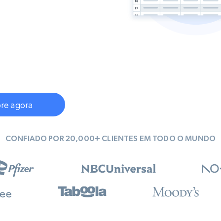
rtir de
Começa a partir de
collected
B
$0.9/IP
datacenter
rtir de
Proxies ISP
eer
Mais de 700.000 proxies residenciais
estáticos totalmente compatíveis
de
re agora
CONFIADO POR 20,000+ CLIENTES EM TODO O MUNDO