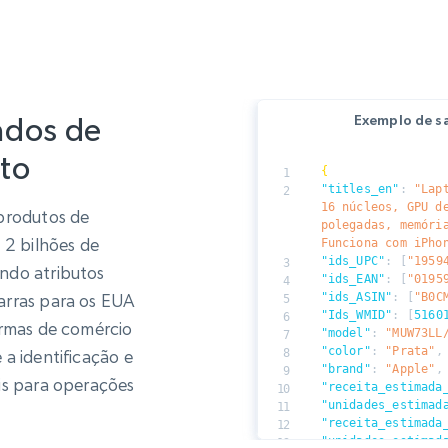
Exemplo de sa
ados de
to
{
"titles_en"
:
"Lap
16 núcleos, GPU de
 produtos de
polegadas, memória
 2 bilhões de
Funciona com iPho
"ids_UPC"
:
[
"1959
ndo atributos
"ids_EAN"
:
[
"0195
"ids_ASIN"
:
[
"B0C
arras para os EUA
"Ids_WMID"
:
[
5160
ormas de comércio
"model"
:
"MUW73LL
"color"
:
"Prata"
,
a identificação e
"brand"
:
"Apple"
,
is para operações
"receita_estimada
"unidades_estimad
"receita_estimada
"unidades_estimad