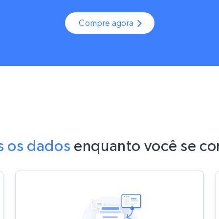
Compre agora
 os dados
enquanto você se con