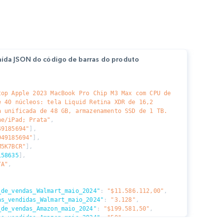
ída JSON do código de barras do produto
top Apple 2023 MacBook Pro Chip M3 Max com CPU de 
 40 núcleos: tela Liquid Retina XDR de 16,2 
 unificada de 48 GB, armazenamento SSD de 1 TB. 
ne/iPad; Prata"
,
49185694"
]
,
949185694"
]
,
M5K7BCR"
]
,
158635
]
,
/A"
,
_de_vendas_Walmart_maio_2024"
:
"$11.586.112,00"
,
as_vendidas_Walmart_maio_2024"
:
"3.128"
,
_de_vendas_Amazon_maio_2024"
:
"$199.581,50"
,
as_vendidas_Amazon_maio_2024"
:
"50"
,