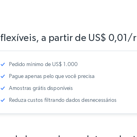
"comprimento"
:
"1
"lengthUnit"
:
"IN
"width"
:
"9,77"
,
"widthUnit"
:
"INC
"height"
:
"0,66"
,
"heightUnit"
:
"IN
flexíveis, a partir de US$ 0,01/
"weight"
:
"76,8"
,
"unidade_de_peso"
"comprimento_da_e
"unidade_de_compr
"largura_da_embal
Pedido mínimo de US$ 1.000
"packageWidthUnit
"packageHeight"
:
Pague apenas pelo que você precisa
"packageHeightUni
"packageWeight"
:
"unidade de peso 
Amostras grátis disponíveis
"Categoria_BreadC
"Computadores e a
Reduza custos filtrando dados desnecessários
"Laptops tradicio