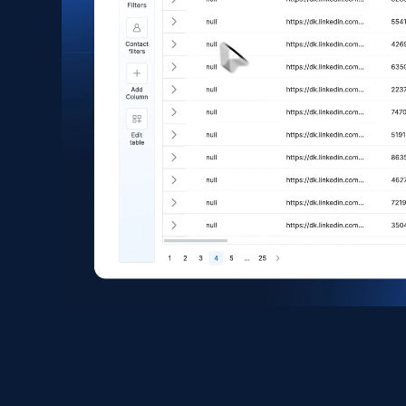
eCommerce
1.6K+
181+
Buy Now
Zara - Products
Category id, Product id, Product name, Price,
Currency, Colour code, Colour, Description, and
more.
eCommerce
1.2K+
208+
Buy Now