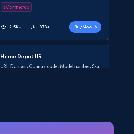
eCommerce
2.5K+
378+
Buy Now
Home Depot US
URL, Domain, Country code, Model number, Sku,
Product id, Product name, Manufacturer, and
more.
eCommerce
2.1K+
355+
Buy Now