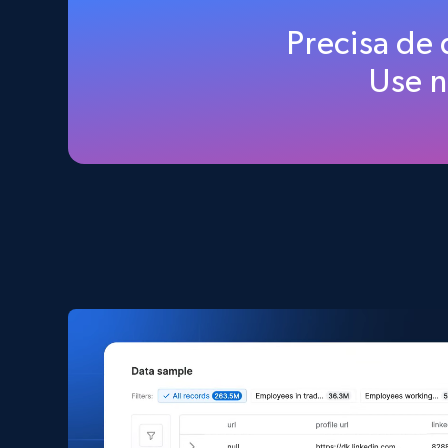
Amazon products global dataset
Precisa de
Title, Seller name, Brand, Description, Initial
Use 
price, Currency, Availability, Reviews count, and
more.
eCommerce
2.1K+
375+
Buy Now
Amazon products search
Asin, URL, Name, Sponsored, Initial price, Final
price, Currency, Sold, and more.