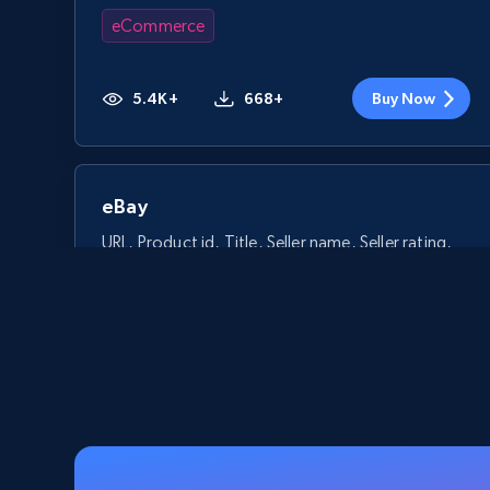
eCommerce
5.4K+
668+
Buy Now
eBay
URL, Product id, Title, Seller name, Seller rating,
Seller reviews, Breadcrumbs, Root category, and
more.
eCommerce
2.5K+
359+
Buy Now