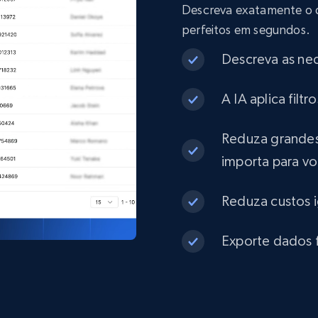
Descreva exatamente o que
eCommerce
perfeitos em segundos.
Descreva as ne
1.3K+
175+
Buy Now
A IA aplica fil
Best Buy products
Reduza grandes
importa para v
URL, Product id, Title, Images, Final price,
Currency, Discount, Initial price, and more.
Reduza custos 
eCommerce
Exporte dados f
1.1K+
149+
Buy Now