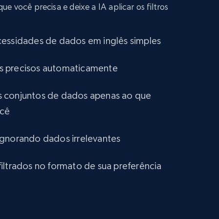
 você precisa e deixe a IA aplicar os filtros
eCommerce
cessidades de dados em inglês simples
1.2K+
132+
Buy Now
tros precisos automaticamente
Lazada - Products
 conjuntos de dados apenas ao que
ocê
URL, Title, Rating, Reviews, Initial price, Final
price, Currency, Stock, and more.
ignorando dados irrelevantes
eCommerce
iltrados no formato de sua preferência
991+
165+
Buy Now