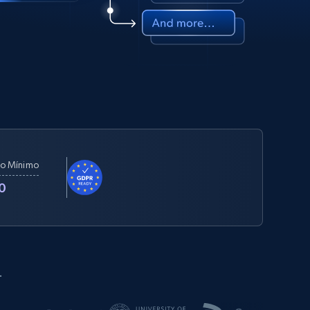
o Mínimo
0
.