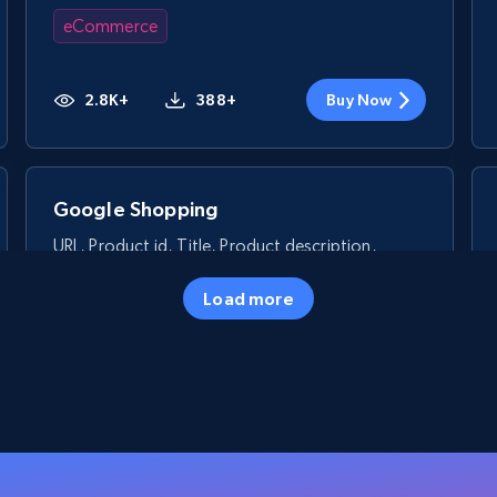
eCommerce
2.8K+
388+
Buy Now
Google Shopping
URL, Product id, Title, Product description,
Rating, Reviews count, Images, Variations, and
more.
Load more
eCommerce
2.4K+
200+
Buy Now