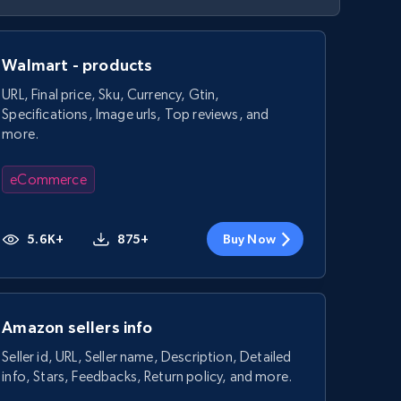
Walmart - products
URL, Final price, Sku, Currency, Gtin,
Specifications, Image urls, Top reviews, and
more.
eCommerce
5.6K+
875+
Buy Now
Amazon sellers info
Seller id, URL, Seller name, Description, Detailed
info, Stars, Feedbacks, Return policy, and more.