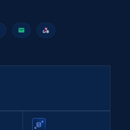
Walmart sellers info
Seller id, URL, Catalog seller id, Seller name, Seller
display name, Seller email, Seller phone, Seller
about us, and more.
eCommerce
912+
88+
Buy Now
Naver products
URL, Product id, Title, Original price, Final price,
Discount rate, Currency, Description, and more.
eCommerce