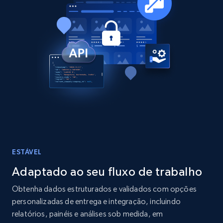
Google Maps full information
Place id, URL, Country, Name, Category,
Address, Description, Business details, and
more.
Business
13.3K+
1.7K+
Buy Now
ESTÁVEL
Instagram - Posts
Adaptado ao seu fluxo de trabalho
URL, User posted, Description, Hashtags, Num
Obtenha dados estruturados e validados com opções
comments, Date posted, Likes, Photos, and
personalizadas de entrega e integração, incluindo
more.
relatórios, painéis e análises sob medida, em