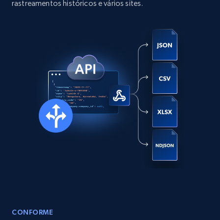
rastreamentos históricos e vários sites.
Social media
13.2K+
1.6K+
Buy Now
Zillow properties listing information
Zpid, City, State, HomeStatus, Address,
IsListingClaimedByCurrentSignedInUser,
IsCurrentSignedInAgentResponsible, Bedrooms,
and more.
Real estate
Popular
12K+
1.3K+
Buy Now
CONFORME