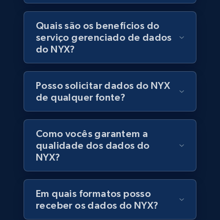
Quais são os benefícios do
serviço gerenciado de dados
Companies information enriched dataset
do NYX?
URL, ID lc, Name lc, Country code lc, Locations
lc, Followers lc, Employees in linkedin lc, About
lc, and more.
Posso solicitar dados do NYX
de qualquer fonte?
Business
Enriquecido
Como vocês garantem a
6.3K+
540+
Buy Now
qualidade dos dados do
NYX?
Walmart - products
Em quais formatos posso
URL, Final price, Sku, Currency, Gtin,
receber os dados do NYX?
Specifications, Image urls, Top reviews, and
more.