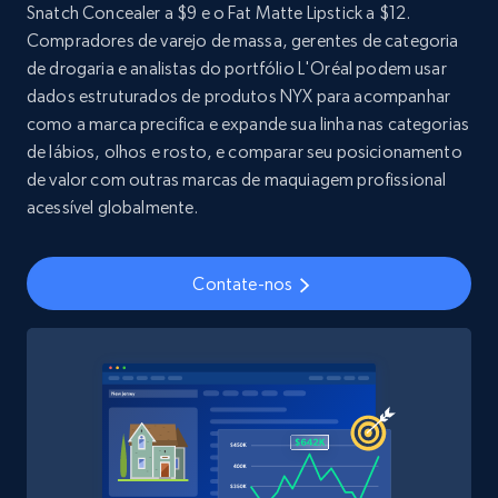
Snatch Concealer a $9 e o Fat Matte Lipstick a $12.
URL, Title, Youtuber, Youtuber md5, Video url,
Compradores de varejo de massa, gerentes de categoria
Video length, Likes, Views, and more.
de drogaria e analistas do portfólio L'Oréal podem usar
dados estruturados de produtos NYX para acompanhar
Social media
como a marca precifica e expande sua linha nas categorias
de lábios, olhos e rosto, e comparar seu posicionamento
de valor com outras marcas de maquiagem profissional
8.1K+
716+
Buy Now
acessível globalmente.
Contate-nos
Amazon Reviews
URL, Product name, Product rating, Product
rating object, Product rating max, Rating,
Author name, Asin, and more.
eCommerce