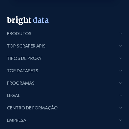
Employees business enriched dataset
URL, Profile url, Linkedin num id, Avatar, Profile
name, Certifications, Profile location, Profile
connections, and more.
PRODUTOS
Business
Enriquecido
TOP SCRAPER APIS
TIPOS DE PROXY
5.3K+
384+
Buy Now
TOP DATASETS
PROGRAMAS
YouTube - Channels
LEGAL
URL, Handle, Handle md5, Banner img, Profile
CENTRO DE FORMAÇÃO
image, Name, Subscribers, Description, and
more.
EMPRESA