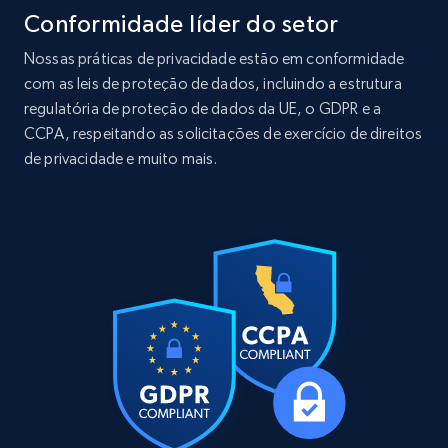
Conformidade líder do setor
LinkedIn posts
Nossas práticas de privacidade estão em conformidade
URL, ID, User id, Use url, Title, Headline, Post
com as leis de proteção de dados, incluindo a estrutura
text, Date posted, and more.
regulatória de proteção de dados da UE, o GDPR e a
CCPA, respeitando as solicitações de exercício de direitos
Social media
de privacidade e muito mais.
11.3K+
1.5K+
Buy Now
X (formerly Twitter) - Posts
ID, User posted, Name, Description, Date
posted, Photos, URL, Quoted post, and more.
Social media