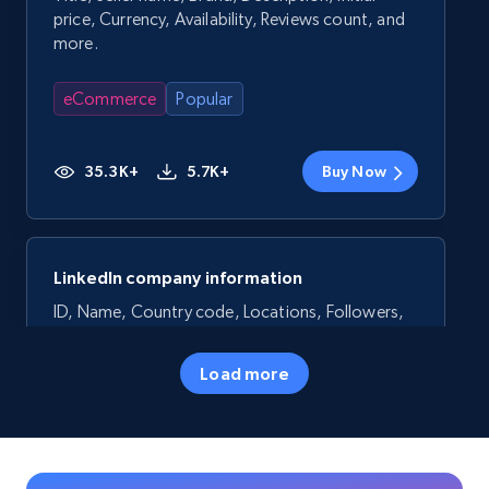
price, Currency, Availability, Reviews count, and
more.
eCommerce
Popular
35.3K+
5.7K+
Buy Now
LinkedIn company information
ID, Name, Country code, Locations, Followers,
Employees in linkedin, About, Specialties, and
more.
Load more
Business
Popular
33.6K+
3.5K+
Buy Now