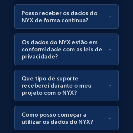
Posso receber os dados do
eCommerce
NYX de forma contínua?
5.6K+
877+
Buy Now
Os dados do NYX estão em
conformidade com as leis de
privacidade?
TikTok Shop
URL, Title, Available, Description, Currency, Initial
Que tipo de suporte
price, Final price, Discount percent, and more.
receberei durante o meu
projeto com o NYX?
eCommerce
Como posso começar a
5.4K+
668+
Buy Now
utilizar os dados do NYX?