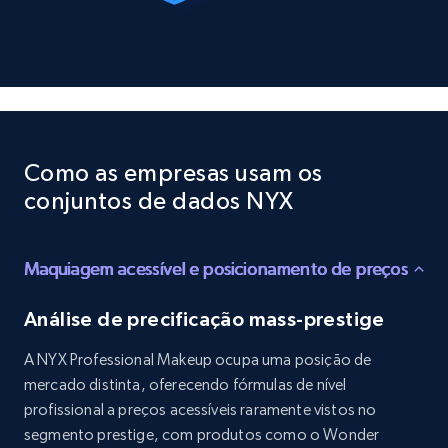
10.4K+
1.2K+
Buy Now
TikTok - Profiles
Account id, Nickname, Biography, Awg
Como as empresas usam os
engagement rate, Comment engagement rate,
conjuntos de dados NYX
Like engagement rate, Bio link, Predicted lang,
and more.
Maquiagem acessível e posicionamento de preços
Social media
Análise de precificação mass-prestige
8.3K+
963+
Buy Now
A NYX Professional Makeup ocupa uma posição de
mercado distinta, oferecendo fórmulas de nível
profissional a preços acessíveis raramente vistos no
segmento prestige, com produtos como o Wonder
Youtube - Videos posts