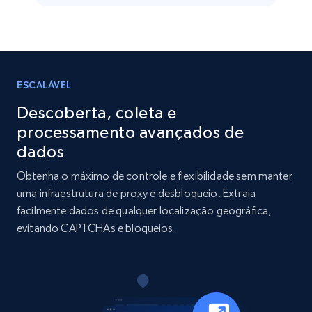
Business
Popular
Enriquecido
15.6K+
1.6K+
Buy Now
ESCALÁVEL
Descoberta, coleta e
processamento avançados de
Linkedin job listings information
dados
URL, Job posting id, Job title, Company name,
Obtenha o máximo de controle e flexibilidade sem manter
Company id, Job location, Job summary, Job
uma infraestrutura de proxy e desbloqueio. Extraia
seniority level, and more.
facilmente dados de qualquer localização geográfica,
evitando CAPTCHAs e bloqueios.
Business
15.3K+
2.2K+
Buy Now