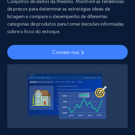
Conjuntos de dados da Meesho. Monitore as tendências
de preços para determinar as estratégias ideais de
Youtube - Videos posts
listagem e compare o desempenho de diferentes
URL, Title, Youtuber, Youtuber md5, Video url,
categorias de produtos para tomar decisões informadas
Video length, Likes, Views, and more.
sobre o foco do estoque.
Social media
Contate-nos
8K+
713+
Buy Now
Amazon Reviews
URL, Product name, Product rating, Product
rating object, Product rating max, Rating,
Author name, Asin, and more.
eCommerce