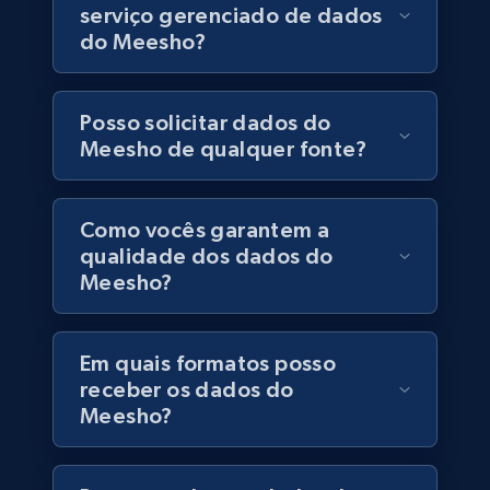
serviço gerenciado de dados
6.5K+
761+
Buy Now
do Meesho?
Posso solicitar dados do
Companies information enriched dataset
Meesho de qualquer fonte?
URL, ID lc, Name lc, Country code lc, Locations
lc, Followers lc, Employees in linkedin lc, About
lc, and more.
Como vocês garantem a
qualidade dos dados do
Business
Enriquecido
Meesho?
6.2K+
537+
Buy Now
Em quais formatos posso
receber os dados do
Meesho?
Walmart - products
URL, Final price, Sku, Currency, Gtin,