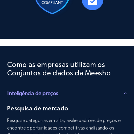
Social media
10.3K+
1.2K+
Buy Now
TikTok - Profiles
Account id, Nickname, Biography, Awg
Como as empresas utilizam os
engagement rate, Comment engagement rate,
Conjuntos de dados da Meesho
Like engagement rate, Bio link, Predicted lang,
and more.
Inteligência de preços
Social media
Pesquisa de mercado
8.3K+
962+
Buy Now
Pesquise categorias em alta, avalie padrões de preços e
encontre oportunidades competitivas analisando os