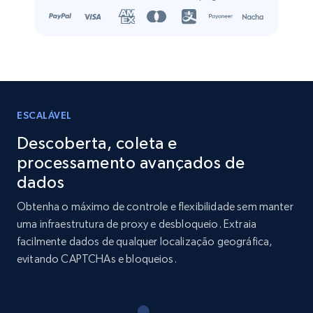
Name, URL, ID, Cb rank, Region, About,
Industries, Operating status, and more.
Business
Popular
Enriquecido
15.6K+
1.6K+
Buy Now
ESCALÁVEL
Descoberta, coleta e
processamento avançados de
Linkedin job listings information
dados
URL, Job posting id, Job title, Company name,
Obtenha o máximo de controle e flexibilidade sem manter
Company id, Job location, Job summary, Job
uma infraestrutura de proxy e desbloqueio. Extraia
seniority level, and more.
facilmente dados de qualquer localização geográfica,
evitando CAPTCHAs e bloqueios.
Business
15.3K+
2.2K+
Buy Now