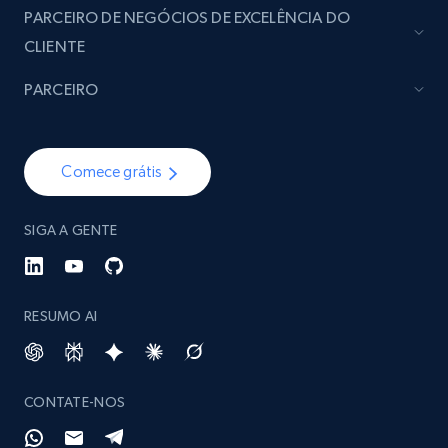
PARCEIRO DE NEGÓCIOS DE EXCELÊNCIA DO
Social media
CLIENTE
PARCEIRO
4.5K+
504+
Buy Now
Comece grátis
Reddit- Posts
SIGA A GENTE
Post id, URL, User posted, Title, Description,
Num comments, Date posted, Community
name, and more.
RESUMO AI
Social media
4.4K+
432+
Buy Now
CONTATE-NOS