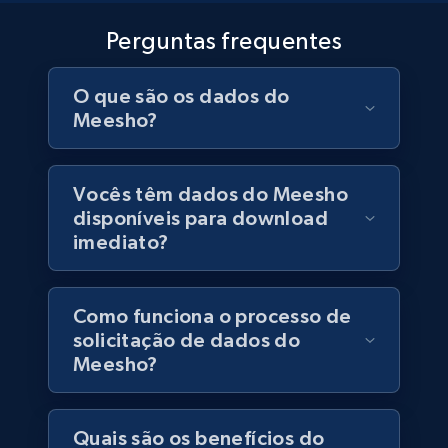
URL, Post id, User url, User username raw,
Perguntas frequentes
Content, Date posted, Hashtags, Num
comments, and more.
O que são os dados do
Social media
Meesho?
6.6K+
628+
Buy Now
Vocês têm dados do Meesho
disponíveis para download
imediato?
Indeed job listings information
Jobid, Company name, Date posted parsed, Job
Como funciona o processo de
title, Description text, Benefits, Qualifications,
solicitação de dados do
Job type, and more.
Meesho?
Business
Quais são os benefícios do