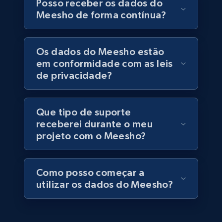
Posso receber os dados do
Specifications, Image urls, Top reviews, and
Meesho de forma contínua?
more.
eCommerce
Os dados do Meesho estão
em conformidade com as leis
de privacidade?
5.6K+
874+
Buy Now
Que tipo de suporte
receberei durante o meu
TikTok Shop
projeto com o Meesho?
URL, Title, Available, Description, Currency, Initial
price, Final price, Discount percent, and more.
Como posso começar a
eCommerce
utilizar os dados do Meesho?
5.4K+
667+
Buy Now