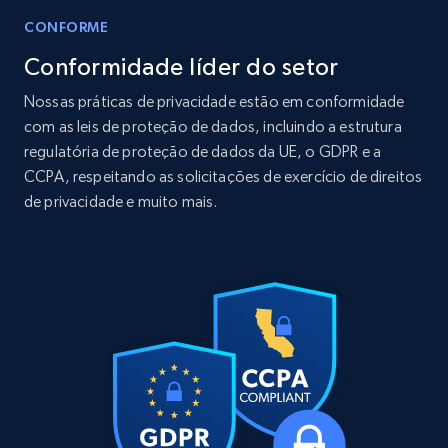
CONFORME
Conformidade líder do setor
LinkedIn posts
Nossas práticas de privacidade estão em conformidade
URL, ID, User id, Use url, Title, Headline, Post
com as leis de proteção de dados, incluindo a estrutura
text, Date posted, and more.
regulatória de proteção de dados da UE, o GDPR e a
CCPA, respeitando as solicitações de exercício de direitos
Social media
de privacidade e muito mais.
11.3K+
1.5K+
Buy Now
X (formerly Twitter) - Posts
ID, User posted, Name, Description, Date
posted, Photos, URL, Quoted post, and more.