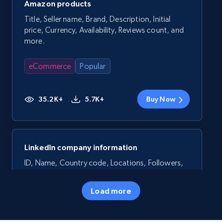
Amazon products
Title, Seller name, Brand, Description, Initial
price, Currency, Availability, Reviews count, and
more.
eCommerce
Popular
35.2K+
5.7K+
Buy Now
LinkedIn company information
ID, Name, Country code, Locations, Followers,
Employees in linkedin, About, Specialties, and
more.
Load more
Business
Popular