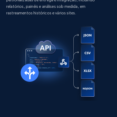
more.
relatórios, painéis e análises sob medida, em
rastreamentos históricos e vários sites.
Social media
13.2K+
1.6K+
Buy Now
Zillow properties listing information
Zpid, City, State, HomeStatus, Address,
IsListingClaimedByCurrentSignedInUser,
IsCurrentSignedInAgentResponsible, Bedrooms,
and more.
Real estate
Popular
12K+
1.3K+
Buy Now