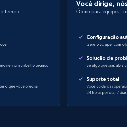
Você dirige, nó
uco tempo
Ótimo para equipes com
Configuração au
você
Gere o Scraper com o I
Solução de prob
rio nenhum trabalho técnico
Se algo quebrar, abra 
Suporte total
zer o que você precisa
Você cuida das operaçõe
24 horas por dia, 7 dia