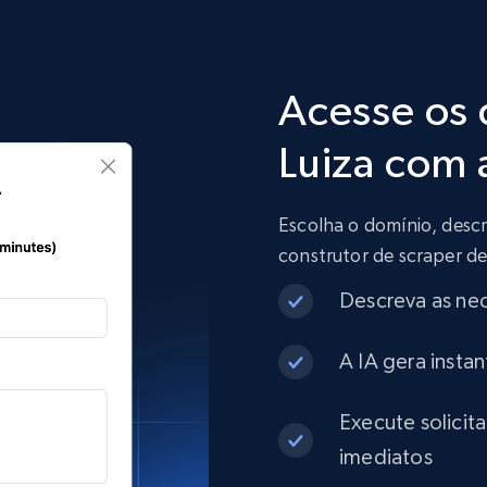
Acesse os
Luiza com 
Escolha o domínio, descr
construtor de scraper de
Descreva as ne
A IA gera insta
Execute solicit
imediatos