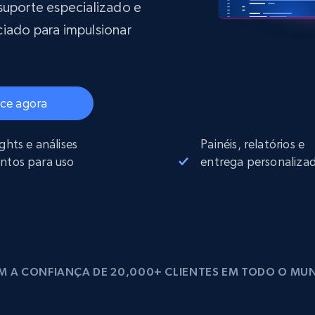
rtir de
Começa a partir de
suporte especializado e
collected
B
$0.9/IP
datacenter
ciado para impulsionar
rtir de
Proxies ISP
eer
Mais de 700.000 proxies residenciais
ce agora
estáticos totalmente compatíveis
ights e análises
Painéis, relatórios e
de
ntos para uso
entrega personaliza
M A CONFIANÇA DE 20,000+ CLIENTES EM TODO O MU