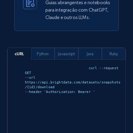
Guias abrangentes e notebooks
para integração com ChatGPT,
912+
88+
Buy Now
Claude e outros LLMs.
Ozon.ru products
URL, Sku, Breadcrumbs, Name, Rating, Review
cURL
Python
Javascript
Java
Ruby
count, Description, Image, and more.
curl --request 
eCommerce
GET 

--url 
https://api.brightdata.com/datasets/snapshots
/{id}/download 

--header 'Authorization: Bearer 
'

901+
114+
Buy Now
Sephora products
URL, ID, Name, Sku, In stock, Regular price,