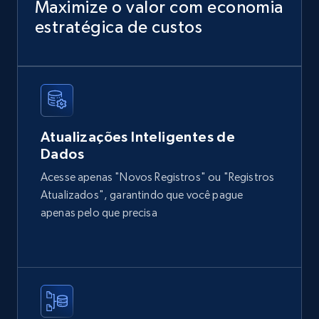
Home Depot US
Maximize o valor com economia
URL, Domain, Country code, Model number,
estratégica de custos
Sku, Product id, Product name, Manufacturer,
and more.
eCommerce
Atualizações Inteligentes de
2.1K+
355+
Buy Now
Dados
Acesse apenas "Novos Registros" ou "Registros
Atualizados", garantindo que você pague
Amazon products global dataset
apenas pelo que precisa
Title, Seller name, Brand, Description, Initial
price, Currency, Availability, Reviews count, and
more.
eCommerce