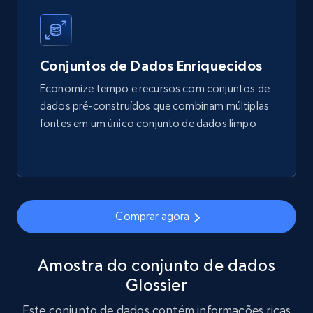
Title, Seller name, Brand, Description, Initial
price, Final price, Final price high, Currency, and
more.
Conjuntos de Dados Enriquecidos
eCommerce
Economize tempo e recursos com conjuntos de
dados pré-construídos que combinam múltiplas
1.7K+
254+
Buy Now
fontes em um único conjunto de dados limpo
Amazon products search
Asin, URL, Name, Sponsored, Initial price, Final
Comprar agora
price, Currency, Sold, and more.
eCommerce
Amostra do conjunto de dados
Glossier
1.6K+
181+
Buy Now
Este conjunto de dados contém informações ricas