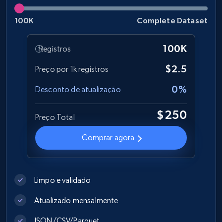
100K
Complete Dataset
Best Buy products
100K
Registros
URL, Product id, Title, Images, Final price,
Currency, Discount, Initial price, and more.
$2.5
Preço por 1k registros
0%
Desconto de atualização
eCommerce
$250
Preço Total
1.1K+
149+
Buy Now
Comprar agora
Lazada - Products
Limpo e validado
URL, Title, Rating, Reviews, Initial price, Final
price, Currency, Stock, and more.
Atualizado mensalmente
JSON/CSV/Parquet