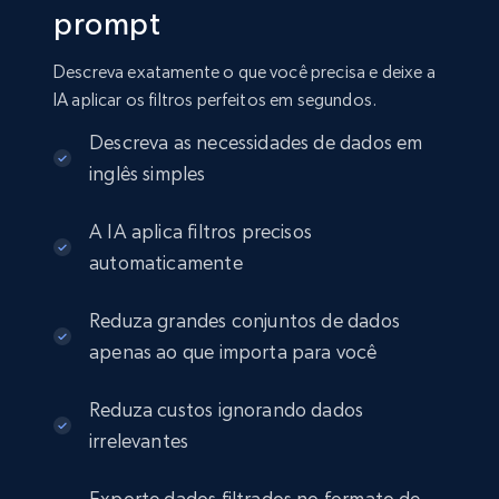
prompt
Amazon sellers info
Descreva exatamente o que você precisa e deixe a
Seller id, URL, Seller name, Description, Detailed
IA aplicar os filtros perfeitos em segundos.
info, Stars, Feedbacks, Return policy, and more.
Descreva as necessidades de dados em
eCommerce
inglês simples
A IA aplica filtros precisos
2.5K+
378+
Buy Now
automaticamente
Reduza grandes conjuntos de dados
apenas ao que importa para você
eBay
URL, Product id, Title, Seller name, Seller rating,
Reduza custos ignorando dados
Seller reviews, Breadcrumbs, Root category, and
more.
irrelevantes
eCommerce
Exporte dados filtrados no formato de