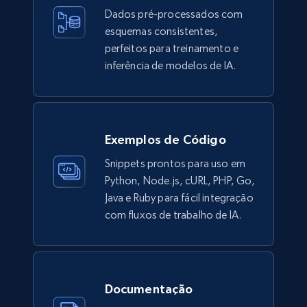
Ikea - Products
Dados pré-processados com
Description, In stock, Color, Size, Reviews
esquemas consistentes,
count, Main image, Category url, Category, and
perfeitos para treinamento e
more.
inferência de modelos de IA.
eCommerce
Exemplos de Código
943+
151+
Buy Now
Snippets prontos para uso em
Python, Node.js, cURL, PHP, Go,
Java e Ruby para fácil integração
Walmart sellers info
com fluxos de trabalho de IA.
Seller id, URL, Catalog seller id, Seller name, Seller
display name, Seller email, Seller phone, Seller
about us, and more.
Documentação
eCommerce