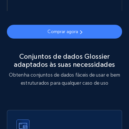
Actual price, Unit price, and more.
eCommerce
Comprar agora
878+
124+
Buy Now
Conjuntos de dados Glossier
adaptados às suas necessidades
Naver products
Obtenha conjuntos de dados fáceis de usar e bem
URL, Product id, Title, Original price, Final price,
Discount rate, Currency, Description, and more.
estruturados para qualquer caso de uso
eCommerce
839+
46+
Buy Now