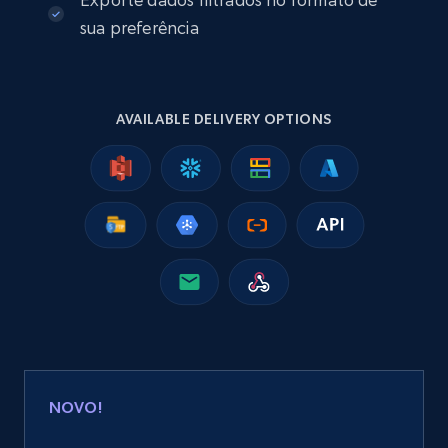
sua preferência
2.5K+
359+
Buy Now
AVAILABLE DELIVERY OPTIONS
Google Shopping
URL, Product id, Title, Product description,
Rating, Reviews count, Images, Variations, and
more.
eCommerce
2.4K+
200+
Buy Now
NOVO!