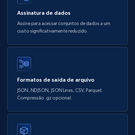
Assinatura de dados
Google Shopping products search US
Assine para acessar conjuntos de dados a um
URL, Product id, Title, Final price, Initial price,
custo significativamente reduzido.
Currency, Rating, Reviews count, and more.
eCommerce
823+
40+
Buy Now
Formatos de saída de arquivo
JSON, NDJSON, JSON Lines, CSV, Parquet.
Wayfair products
Compressão .gz opcional.
URL, Product id, Title, Rating, Reviews count,
Initial price, Discount, Final price, and more.
eCommerce