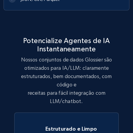
eCommerce
991+
165+
Buy Now
Potencialize Agentes de IA
Instantaneamente
Lowes.com
Nossos conjuntos de dados Glossier são
URL, Domain, Marketplace pn, Sku, Other pn,
Model number, Gtin ean pn, Product name, and
otimizados para IA/LLM: claramente
more.
estruturados, bem documentados, com
código e
eCommerce
receitas para fácil integração com
LLM/chatbot.
991+
162+
Buy Now
Estruturado e Limpo