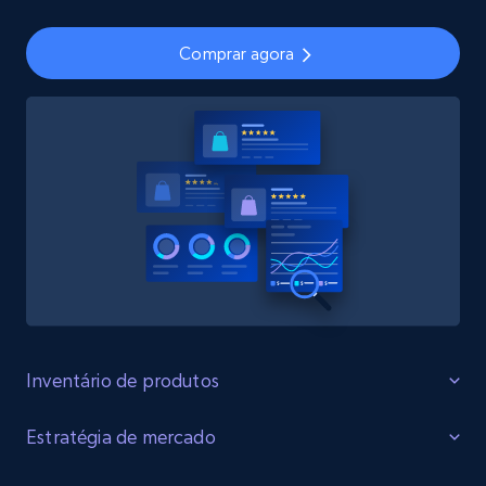
Comprar agora
Inventário de produtos
Identificar Lacunas
Estratégia de mercado
Identifique lacunas no inventário de produtos, aumento na