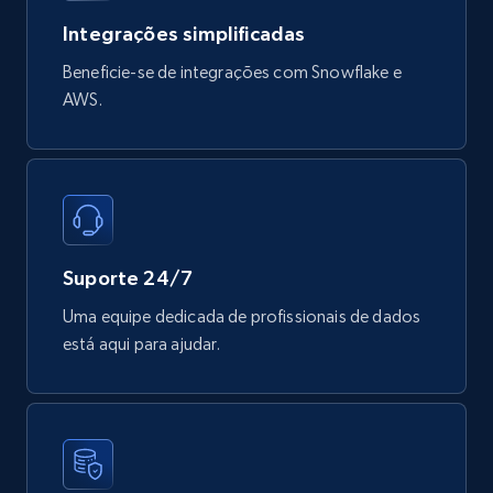
Integrações simplificadas
Beneficie-se de integrações com Snowflake e
AWS.
Mouser - Products
Product url, Category url, Mouser part num, Mfr
part number, Manufacturer, Image, Image high,
Manufacturer url, and more.
eCommerce
Suporte 24/7
719+
91+
Buy Now
Uma equipe dedicada de profissionais de dados
está aqui para ajudar.