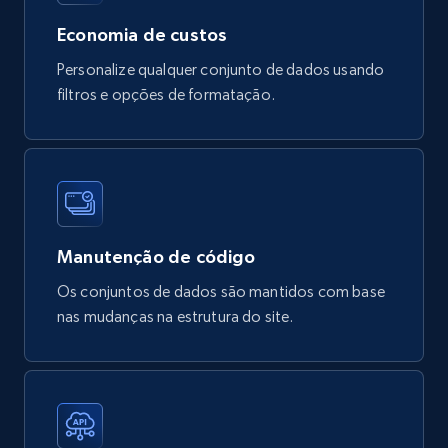
URL, Product id, Title, Breadcrumbs, Category,
Economia de custos
Tags, Final price, Original price, and more.
Personalize qualquer conjunto de dados usando
eCommerce
filtros e opções de formatação.
747+
39+
Buy Now
Google Play Store reviews
Manutenção de código
URL, Review id, Reviewer name, Review date,
Os conjuntos de dados são mantidos com base
Review rating, Review, Found helpful, App url, and
nas mudanças na estrutura do site.
more.
eCommerce
740+
39+
Buy Now