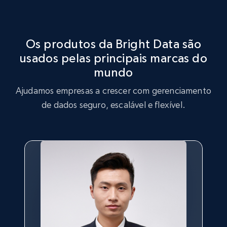
Otimização da Estratégia de Mercado
demanda por determinados produtos e produtos em
tendência entre os consumidores.
Aproveite o conjunto de dados Glossier para realizar
análises de estratégia de mercado, identificando
Os produtos da Bright Data são
tendências principais e preferências dos clientes.
usados pelas principais marcas do
Comprar agora
mundo
Comprar agora
Ajudamos empresas a crescer com gerenciamento
de dados seguro, escalável e flexível.