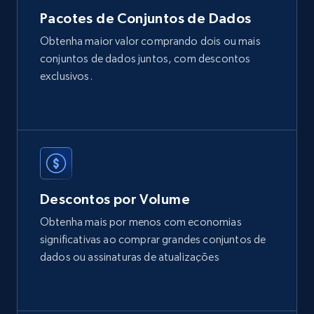
Pacotes de Conjuntos de Dados
2.1K+
375+
Buy Now
Obtenha maior valor comprando dois ou mais
conjuntos de dados juntos, com descontos
exclusivos.
Etsy
URL, Product id, Listing inventory id, Title, Rating,
Reviews count shop, Reviews count item, Initial
price, and more.
eCommerce
Descontos por Volume
Obtenha mais por menos com economias
1.9K+
323+
Buy Now
significativas ao comprar grandes conjuntos de
dados ou assinaturas de atualizações
Amazon best seller products