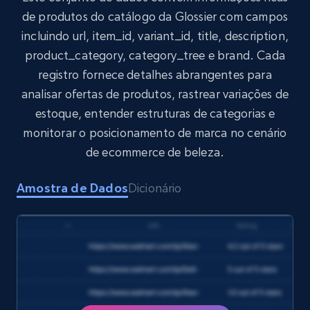
de produtos do catálogo da Glossier com campos
incluindo url, item_id, variant_id, title, description,
product_category, category_tree e brand. Cada
Target
registro fornece detalhes abrangentes para
URL, Product id, Title, Product description,
analisar ofertas de produtos, rastrear variações de
Rating, Reviews count, Initial price, Discount,
and more.
estoque, entender estruturas de categorias e
monitorar o posicionamento de marca no cenário
eCommerce
de ecommerce de beleza.
Amostra de Dados
Dicionário
1.3K+
175+
Buy Now
Amazon Walmart
URL, Title amazon, Seller name amazon, Brand
amazon, Description amazon, Initial price