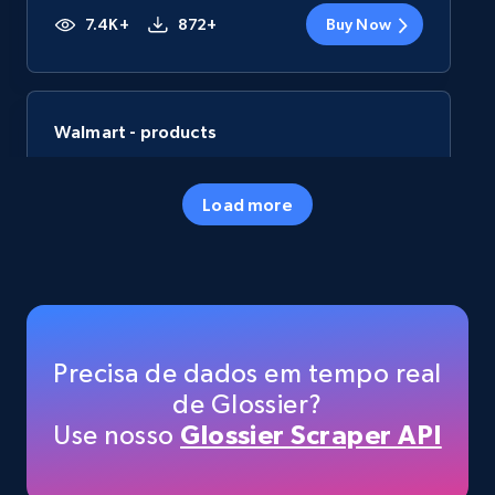
7.4K+
872+
Buy Now
Walmart - products
URL, Final price, Sku, Currency, Gtin,
Specifications, Image urls, Top reviews, and
Load more
more.
eCommerce
5.6K+
876+
Buy Now
Precisa de dados em tempo real
de Glossier?
Use nosso
Glossier Scraper API
TikTok Shop
URL, Title, Available, Description, Currency, Initial