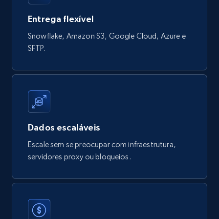
Entrega flexível
822+
80+
Buy Now
Snowflake, Amazon S3, Google Cloud, Azure e
SFTP.
Digikey - Products
Product url, Category url, Part number,
Description, Manufacturer, Manufacturer url,
Datasheet url, Rohs compliant, and more.
Dados escaláveis
eCommerce
Escale sem se preocupar com infraestrutura,
servidores proxy ou bloqueios.
778+
80+
Buy Now
mercadolivre.com.br products