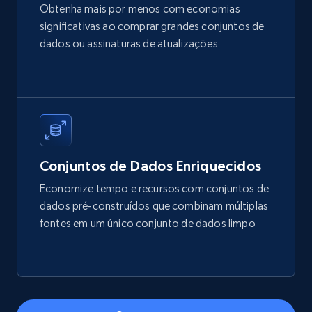
Obtenha mais por menos com economias
significativas ao comprar grandes conjuntos de
dados ou assinaturas de atualizações
X (formerly Twitter) - Posts
ID, User posted, Name, Description, Date
posted, Photos, URL, Quoted post, and more.
Social media
Conjuntos de Dados Enriquecidos
10.4K+
1.2K+
Buy Now
Economize tempo e recursos com conjuntos de
dados pré-construídos que combinam múltiplas
fontes em um único conjunto de dados limpo
TikTok - Profiles
Account id, Nickname, Biography, Awg
engagement rate, Comment engagement rate,
Like engagement rate, Bio link, Predicted lang,