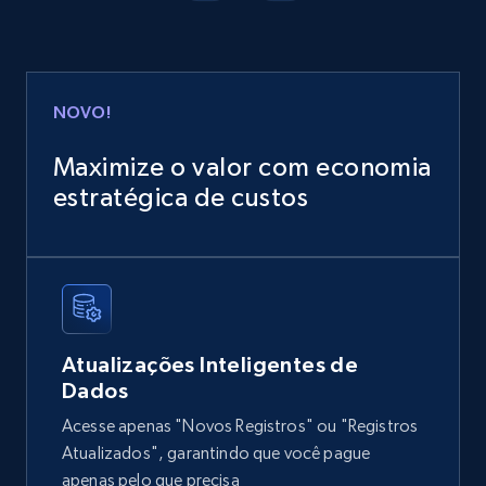
13.3K+
1.7K+
Buy Now
NOVO!
Instagram - Posts
Maximize o valor com economia
URL, User posted, Description, Hashtags, Num
comments, Date posted, Likes, Photos, and
estratégica de custos
more.
Social media
13.2K+
1.6K+
Buy Now
Atualizações Inteligentes de
Dados
Acesse apenas "Novos Registros" ou "Registros
Zillow properties listing information
Atualizados", garantindo que você pague
Zpid, City, State, HomeStatus, Address,
apenas pelo que precisa