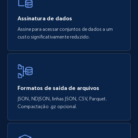
Num comments, Date posted, Community
name, and more.
Assinatura de dados
Social media
Assine para acessar conjuntos de dados a um
custo significativamente reduzido.
4.5K+
432+
Buy Now
Glassdoor companies overview information
ID, Company, Ratings overall, Details size,
Formatos de saída de arquivos
Details founded, Details type, Country code,
Company type, and more.
JSON, NDJSON, linhas JSON, CSV, Parquet.
Compactação .gz opcional.
Business
Popular
Enriquecido
4.3K+
381+
Buy Now