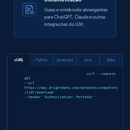
URL, Title, Available, Description, Currency, Initial
Guias e notebooks abrangentes
price, Final price, Discount percent, and more.
para ChatGPT, Claude e outras
integrações do LLM.
eCommerce
5.4K+
668+
Buy Now
cURL
Python
Javascript
Java
Ruby
curl --request 
Employees business enriched dataset
GET 

--url 
URL, Profile url, Linkedin num id, Avatar, Profile
https://api.brightdata.com/datasets/snapshots
name, Certifications, Profile location, Profile
/{id}/download 

--header 'Authorization: Portador 
'

connections, and more.
Business
Enriquecido