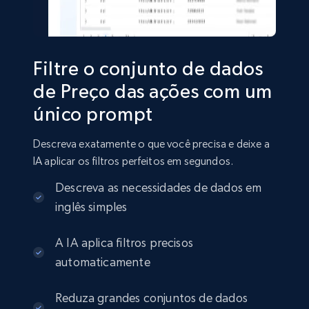
Social media
22.4K+
3.5K+
Buy Now
Filtre o conjunto de dados
de Preço das ações com um
único prompt
Crunchbase companies information
Name, URL, ID, Cb rank, Region, About,
Descreva exatamente o que você precisa e deixe a
Industries, Operating status, and more.
IA aplicar os filtros perfeitos em segundos.
Descreva as necessidades de dados em
Business
Popular
Enriquecido
inglês simples
15.6K+
1.6K+
Buy Now
A IA aplica filtros precisos
automaticamente
Reduza grandes conjuntos de dados
Linkedin job listings information