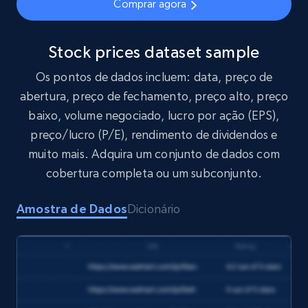
Comprar agora
and more.
Social media
Stock prices dataset sample
Os pontos de dados incluem: data, preço de
8.3K+
963+
Buy Now
abertura, preço de fechamento, preço alto, preço
baixo, volume negociado, lucro por ação (EPS),
preço/lucro (P/E), rendimento de dividendos e
muito mais. Adquira um conjunto de dados com
Youtube - Videos posts
cobertura completa ou um subconjunto.
URL, Title, Youtuber, Youtuber md5, Video url,
Video length, Likes, Views, and more.
Amostra de Dados
Dicionário
Social media
8.1K+
716+
Buy Now