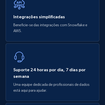
X (formerly Twitter) - Profiles
X id, URL, ID, Profile name, Biography, Is verified,
Integrações simplificadas
Profile image link, External link, and more.
Beneficie-se das integrações com Snowflake e
AWS.
Social media
3.5K+
224+
Buy Now
Suporte 24 horas por dia, 7 dias por
IMDB media
semana
Title, Popularity, Genres, Presentation, Credit,
Videos, Photos, Top cast, and more.
Uma equipe dedicada de profissionais de dados
está aqui para ajudar.
Free datasets