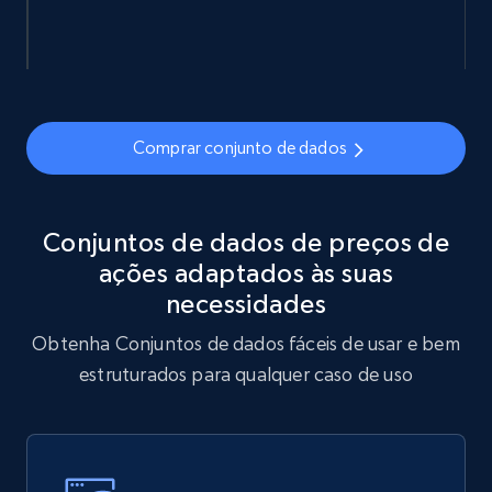
5.3K+
384+
Buy Now
YouTube - Channels
Comprar conjunto de dados
URL, Handle, Handle md5, Banner img, Profile
image, Name, Subscribers, Description, and
more.
Conjuntos de dados de preços de
Social media
ações adaptados às suas
necessidades
4.5K+
508+
Buy Now
Obtenha Conjuntos de dados fáceis de usar e bem
estruturados para qualquer caso de uso
Reddit- Posts
Post id, URL, User posted, Title, Description,