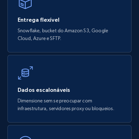
Entrega flexível
Google maps reviews
Snowflake, bucket do Amazon S3, Google
URL, Place id, Place name, Country, Address,
Cloud, Azure e SFTP.
Review id, Reviewer name, Reviews by reviewer,
and more.
Business
4.2K+
303+
Buy Now
Dados escalonáveis
Dimensione sem se preocupar com
infraestrutura, servidores proxy ou bloqueios.
Instagram - Reels
URL, User posted, Description, Hashtags, Num
comments, Date posted, Likes, Views, and
more.