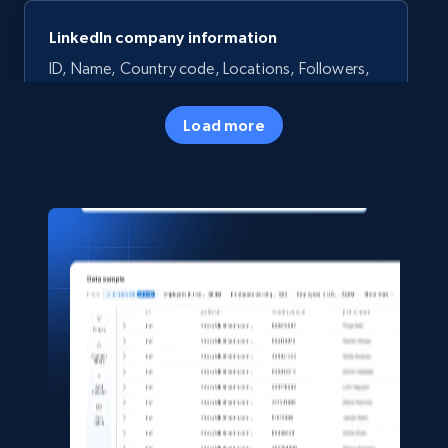
LinkedIn company information
ID, Name, Country code, Locations, Followers,
Employees in linkedin, About, Specialties, and
more.
Load more
Business
Popular
33.6K+
3.5K+
Buy Now
Instagram - Profiles
Account, Fbid, ID, Followers, Posts count, Is
business account, Is professional account, Is
verified, and more.