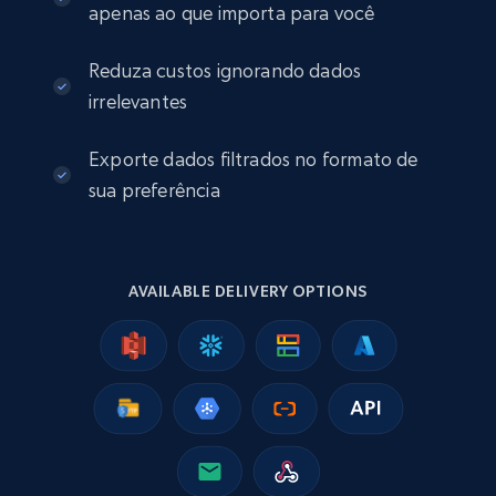
apenas ao que importa para você
URL, Job posting id, Job title, Company name,
Company id, Job location, Job summary, Job
Reduza custos ignorando dados
seniority level, and more.
irrelevantes
Business
Exporte dados filtrados no formato de
sua preferência
15.3K+
2.2K+
Buy Now
AVAILABLE DELIVERY OPTIONS
Google Maps full information
Place id, URL, Country, Name, Category,
Address, Description, Business details, and
more.
Business