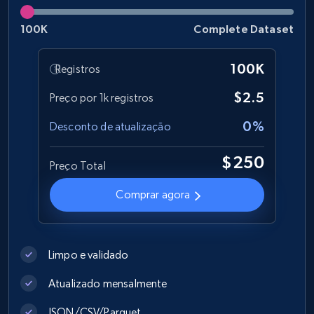
Social media
100K
Complete Dataset
6.7K+
905+
Buy Now
100K
Registros
$2.5
Preço por 1k registros
0%
Facebook - Pages Posts by Profile URL
Desconto de atualização
URL, Post id, User url, User username raw,
$250
Content, Date posted, Hashtags, Num
Preço Total
comments, and more.
Comprar agora
Social media
Limpo e validado
6.6K+
629+
Buy Now
Atualizado mensalmente
JSON/CSV/Parquet