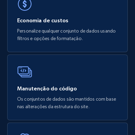
Social media
Economia de custos
Personalize qualquer conjunto de dados usando
3.7K+
436+
Buy Now
filtros e opções de formatação.
Airbnb Properties Information
Name, Price, Image, Description, Category,
Availability, Discount, Reviews, and more.
Manutenção do código
Travel
Os conjuntos de dados são mantidos com base
nas alterações da estrutura do site.
3.6K+
581+
Buy Now