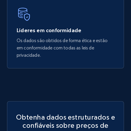
3.4K+
194+
Buy Now
Líderes em conformidade
Glassdoor companies reviews
Os dados são obtidos de forma ética e estão
Overview id, Review id, Review url, Rating date,
em conformidade com todas as leis de
Count helpful, Count unhelpful, Employee job
privacidade.
end year, Employee length, and more.
Business
3.3K+
552+
Buy Now
Obtenha dados estruturados e
confiáveis sobre preços de