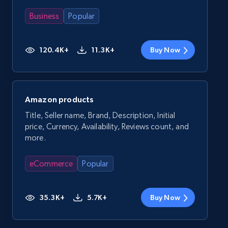
Business
Popular
120.4K+
11.3K+
Buy Now
Amazon products
Title, Seller name, Brand, Description, Initial
price, Currency, Availability, Reviews count, and
more.
eCommerce
Popular
35.3K+
5.7K+
Buy Now