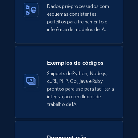
Dados pré-processados com
esquemas consistentes,
6.3K+
539+
Buy Now
perfeitos para treinamento e
inferência de modelos de IA.
Walmart - products
URL, Final price, Sku, Currency, Gtin,
Exemplos de códigos
Specifications, Image urls, Top reviews, and
more.
Snippets de Python, Node.js,
cURL, PHP, Go, Java e Ruby
eCommerce
prontos para uso para facilitar a
integração com fluxos de
trabalho de IA.
5.6K+
875+
Buy Now
TikTok Shop
Documentação