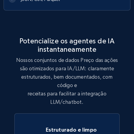
Indeed job listings information
Jobid, Company name, Date posted parsed, Job
title, Description text, Benefits, Qualifications,
Job type, and more.
Potencialize os agentes de IA
Business
instantaneamente
Nossos conjuntos de dados Preço das ações
6.5K+
761+
Buy Now
são otimizados para IA/LLM: claramente
estruturados, bem documentados, com
código e
Companies information enriched dataset
receitas para facilitar a integração
LLM/chatbot.
URL, ID lc, Name lc, Country code lc, Locations
lc, Followers lc, Employees in linkedin lc, About
lc, and more.
Estruturado e limpo
Business
Enriquecido