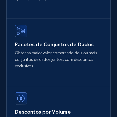
IsListingClaimedByCurrentSignedInUser,
IsCurrentSignedInAgentResponsible, Bedrooms,
and more.
Real estate
Popular
Pacotes de Conjuntos de Dados
12K+
1.3K+
Buy Now
Obtenha maior valor comprando dois ou mais
conjuntos de dados juntos, com descontos
exclusivos.
LinkedIn posts
URL, ID, User id, Use url, Title, Headline, Post
text, Date posted, and more.
Social media
Descontos por Volume
11.3K+
1.5K+
Buy Now