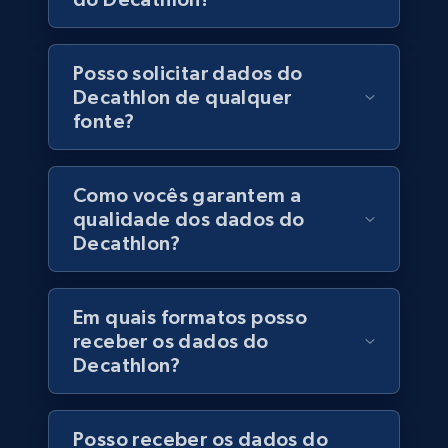
6.5K+
762+
Buy Now
Posso solicitar dados do
Decathlon de qualquer
fonte?
Companies information enriched dataset
URL, ID lc, Name lc, Country code lc, Locations
Como vocês garantem a
lc, Followers lc, Employees in linkedin lc, About
qualidade dos dados do
lc, and more.
Decathlon?
Business
Enriquecido
Em quais formatos posso
receber os dados do
6.3K+
541+
Buy Now
Decathlon?
Posso receber os dados do
Walmart - products