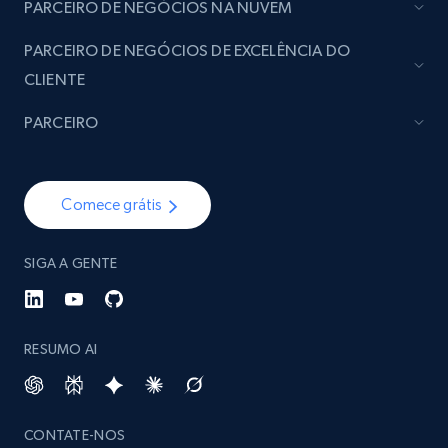
image, Name, Subscribers, Description, and
PARCEIRO DE NEGÓCIOS NA NUVEM
more.
PARCEIRO DE NEGÓCIOS DE EXCELÊNCIA DO
Social media
CLIENTE
PARCEIRO
4.5K+
508+
Buy Now
Comece grátis
Reddit- Posts
SIGA A GENTE
Post id, URL, User posted, Title, Description,
Num comments, Date posted, Community
name, and more.
RESUMO AI
Social media
4.5K+
432+
Buy Now
CONTATE-NOS