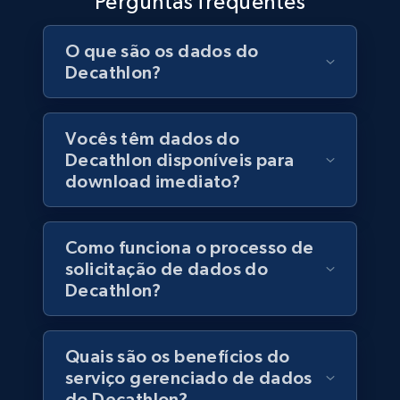
Perguntas frequentes
Facebook - Pages Posts by Profile URL
O que são os dados do
URL, Post id, User url, User username raw,
Content, Date posted, Hashtags, Num
Decathlon?
comments, and more.
Social media
Vocês têm dados do
Decathlon disponíveis para
download imediato?
6.6K+
629+
Buy Now
Como funciona o processo de
solicitação de dados do
Indeed job listings information
Decathlon?
Jobid, Company name, Date posted parsed, Job
title, Description text, Benefits, Qualifications,
Job type, and more.
Quais são os benefícios do
serviço gerenciado de dados
Business
do Decathlon?