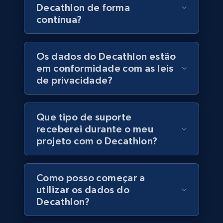
Decathlon de forma
URL, Final price, Sku, Currency, Gtin,
contínua?
Specifications, Image urls, Top reviews, and
more.
Os dados do Decathlon estão
eCommerce
em conformidade com as leis
de privacidade?
5.6K+
878+
Buy Now
Que tipo de suporte
receberei durante o meu
projeto com o Decathlon?
TikTok Shop
URL, Title, Available, Description, Currency, Initial
price, Final price, Discount percent, and more.
Como posso começar a
utilizar os dados do
eCommerce
Decathlon?