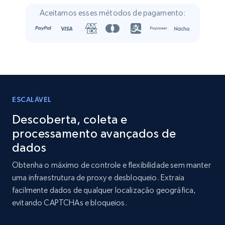
Crunchbase companies information
Aceitamos esses métodos de pagamento:
Name, URL, ID, Cb rank, Region, About,
Industries, Operating status, and more.
Business
Popular
Enriquecido
15.6K+
1.6K+
Buy Now
ESCALÁVEL
Descoberta, coleta e
processamento avançados de
Linkedin job listings information
dados
URL, Job posting id, Job title, Company name,
Obtenha o máximo de controle e flexibilidade sem manter
Company id, Job location, Job summary, Job
uma infraestrutura de proxy e desbloqueio. Extraia
seniority level, and more.
facilmente dados de qualquer localização geográfica,
evitando CAPTCHAs e bloqueios.
Business