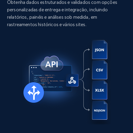
Obtenha dados estruturados e validados com opções
comments, Date posted, Likes, Photos, and
personalizadas de entrega e integração, incluindo
more.
relatórios, painéis e análises sob medida, em
rastreamentos históricos e vários sites.
Social media
13.2K+
1.6K+
Buy Now
Zillow properties listing information
Zpid, City, State, HomeStatus, Address,
IsListingClaimedByCurrentSignedInUser,
IsCurrentSignedInAgentResponsible, Bedrooms,
and more.
Real estate
Popular