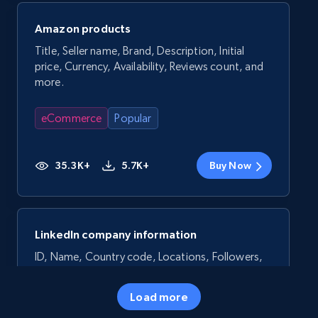
Amazon products
Title, Seller name, Brand, Description, Initial
price, Currency, Availability, Reviews count, and
more.
eCommerce
Popular
35.3K+
5.7K+
Buy Now
LinkedIn company information
ID, Name, Country code, Locations, Followers,
Employees in linkedin, About, Specialties, and
more.
Load more