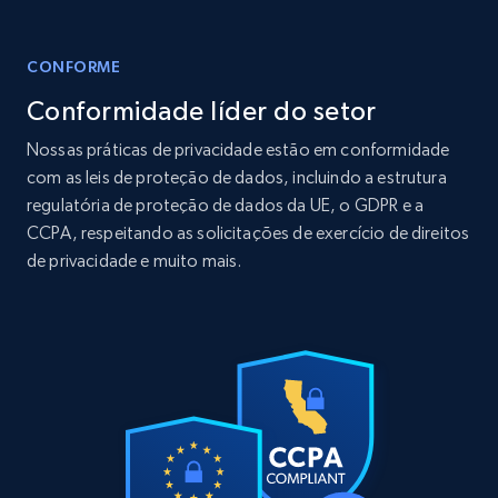
12.1K+
1.3K+
Buy Now
CONFORME
Conformidade líder do setor
LinkedIn posts
Nossas práticas de privacidade estão em conformidade
URL, ID, User id, Use url, Title, Headline, Post
com as leis de proteção de dados, incluindo a estrutura
text, Date posted, and more.
regulatória de proteção de dados da UE, o GDPR e a
CCPA, respeitando as solicitações de exercício de direitos
Social media
de privacidade e muito mais.
11.3K+
1.5K+
Buy Now
X (formerly Twitter) - Posts
ID, User posted, Name, Description, Date
posted, Photos, URL, Quoted post, and more.