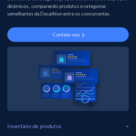
dinâmicos, comparando produtos e categorias
semelhantes da Decathlon entre os concorrentes.
Youtube - Videos posts
URL, Title, Youtuber, Youtuber md5, Video url,
Contate-nos
Video length, Likes, Views, and more.
Social media
8.1K+
716+
Buy Now
Amazon Reviews
URL, Product name, Product rating, Product
rating object, Product rating max, Rating,
Inventário de produtos
Author name, Asin, and more.