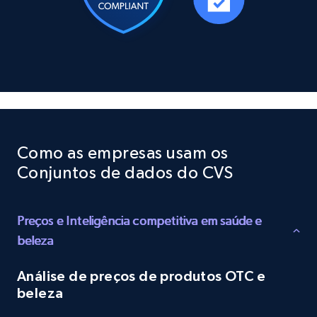
Social media
10.3K+
1.2K+
Buy Now
TikTok - Profiles
Account id, Nickname, Biography, Awg
Como as empresas usam os
engagement rate, Comment engagement rate,
Conjuntos de dados do CVS
Like engagement rate, Bio link, Predicted lang,
and more.
Preços e Inteligência competitiva em saúde e
Social media
beleza
Análise de preços de produtos OTC e
8.3K+
963+
Buy Now
beleza