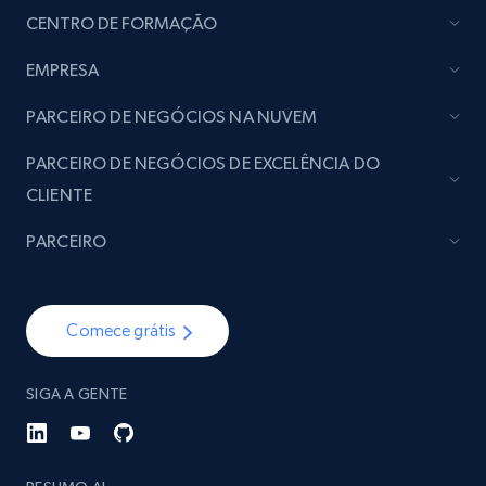
CENTRO DE FORMAÇÃO
Social media
EMPRESA
PARCEIRO DE NEGÓCIOS NA NUVEM
4.5K+
507+
Buy Now
PARCEIRO DE NEGÓCIOS DE EXCELÊNCIA DO
CLIENTE
Reddit- Posts
PARCEIRO
Post id, URL, User posted, Title, Description,
Num comments, Date posted, Community
name, and more.
Comece grátis
Social media
SIGA A GENTE
4.4K+
432+
Buy Now