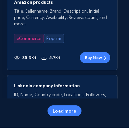
Amazon products
Title, Seller name, Brand, Description, Initial
price, Currency, Availability, Reviews count, and
more.
eCommerce
Popular
35.3K+
5.7K+
Buy Now
LinkedIn company information
ID, Name, Country code, Locations, Followers,
Employees in linkedin, About, Specialties, and
more.
Load more
Business
Popular