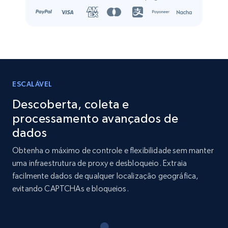
Name, URL, ID, Cb rank, Region, About,
Industries, Operating status, and more.
Business
Popular
Enriquecido
15.6K+
1.6K+
Buy Now
ESCALÁVEL
Descoberta, coleta e
processamento avançados de
Linkedin job listings information
dados
URL, Job posting id, Job title, Company name,
Obtenha o máximo de controle e flexibilidade sem manter
Company id, Job location, Job summary, Job
uma infraestrutura de proxy e desbloqueio. Extraia
seniority level, and more.
facilmente dados de qualquer localização geográfica,
evitando CAPTCHAs e bloqueios.
Business
15.3K+
2.2K+
Buy Now