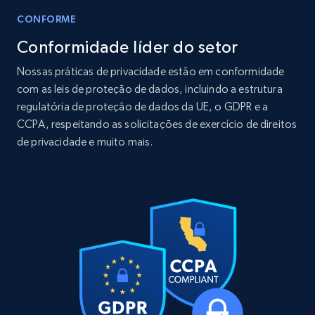
CONFORME
Conformidade líder do setor
LinkedIn posts
Nossas práticas de privacidade estão em conformidade
URL, ID, User id, Use url, Title, Headline, Post
com as leis de proteção de dados, incluindo a estrutura
text, Date posted, and more.
regulatória de proteção de dados da UE, o GDPR e a
CCPA, respeitando as solicitações de exercício de direitos
Social media
de privacidade e muito mais.
11.3K+
1.5K+
Buy Now
X (formerly Twitter) - Posts
ID, User posted, Name, Description, Date
posted, Photos, URL, Quoted post, and more.