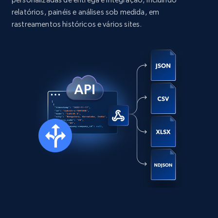
more.
relatórios, painéis e análises sob medida, em
rastreamentos históricos e vários sites.
Social media
13.2K+
1.6K+
Buy Now
Zillow properties listing information
Zpid, City, State, HomeStatus, Address,
IsListingClaimedByCurrentSignedInUser,
IsCurrentSignedInAgentResponsible, Bedrooms,
and more.
Real estate
Popular
12K+
1.3K+
Buy Now