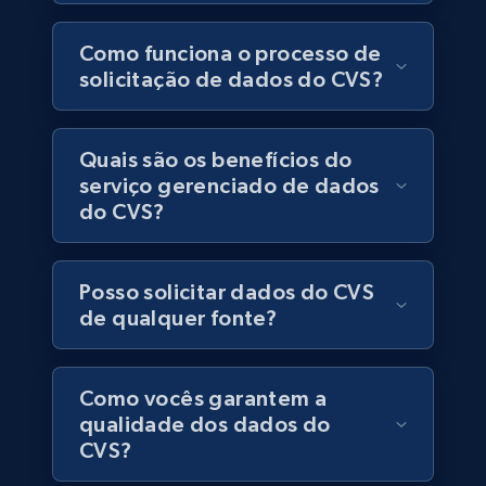
6.5K+
761+
Buy Now
Como funciona o processo de
solicitação de dados do CVS?
Companies information enriched dataset
Quais são os benefícios do
URL, ID lc, Name lc, Country code lc, Locations
serviço gerenciado de dados
lc, Followers lc, Employees in linkedin lc, About
do CVS?
lc, and more.
Business
Enriquecido
Posso solicitar dados do CVS
de qualquer fonte?
6.3K+
539+
Buy Now
Como vocês garantem a
qualidade dos dados do
CVS?
Walmart - products
URL, Final price, Sku, Currency, Gtin,