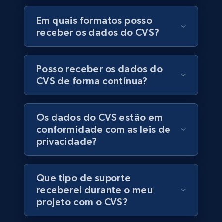
Specifications, Image urls, Top reviews, and
Em quais formatos posso
more.
receber os dados do CVS?
eCommerce
Posso receber os dados do
5.6K+
875+
Buy Now
CVS de forma contínua?
Os dados do CVS estão em
TikTok Shop
conformidade com as leis de
privacidade?
URL, Title, Available, Description, Currency, Initial
price, Final price, Discount percent, and more.
Que tipo de suporte
eCommerce
receberei durante o meu
projeto com o CVS?
5.4K+
668+
Buy Now