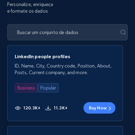
Personalize, enriqueça
e formate os dados
LinkedIn people profiles
ID, Name, City, Country code, Position, About,
Posts, Current company, and more.
Business
Popular
120.3K+
11.3K+
Buy Now