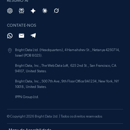
RESUMO AI
Glassdoor companies overview information
ID, Company, Ratings overall, Details size,
CONTATE-NOS
Details founded, Details type, Country code,
Company type, and more.
Bright Data Ltd. (Headquarters), 4 Hamahshev St., Netanya 4250714,
Business
Popular
Enriquecido
Israel (POB 8025).
Bright Data, Inc., The Web Data Loft, 625 2nd St., San Francisco, CA
4.2K+
381+
Buy Now
94107, United States.
Bright Data, Inc., 500 7th Ave, 9th Floor Office 9A1234, New York, NY
10018, United States.
IPPN Group Ltd.
Google maps reviews
URL, Place id, Place name, Country, Address,
Review id, Reviewer name, Reviews by reviewer,
© Copyright 2026 Bright Data Ltd. | Todos os direitos reservados
and more.