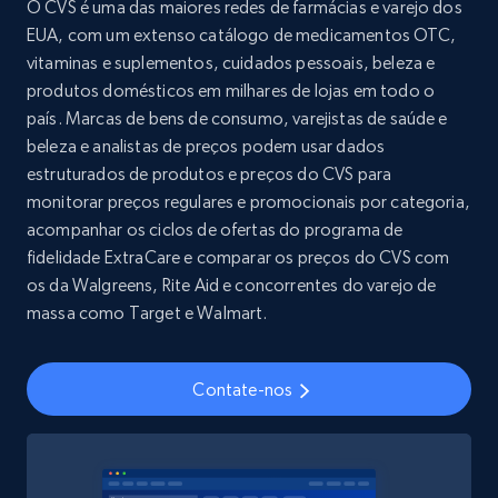
O CVS é uma das maiores redes de farmácias e varejo dos
EUA, com um extenso catálogo de medicamentos OTC,
Youtube - Videos posts
vitaminas e suplementos, cuidados pessoais, beleza e
URL, Title, Youtuber, Youtuber md5, Video url,
produtos domésticos em milhares de lojas em todo o
Video length, Likes, Views, and more.
país. Marcas de bens de consumo, varejistas de saúde e
beleza e analistas de preços podem usar dados
Social media
estruturados de produtos e preços do CVS para
monitorar preços regulares e promocionais por categoria,
acompanhar os ciclos de ofertas do programa de
8.1K+
714+
Buy Now
fidelidade ExtraCare e comparar os preços do CVS com
os da Walgreens, Rite Aid e concorrentes do varejo de
massa como Target e Walmart.
Amazon Reviews
URL, Product name, Product rating, Product
Contate-nos
rating object, Product rating max, Rating,
Author name, Asin, and more.
eCommerce