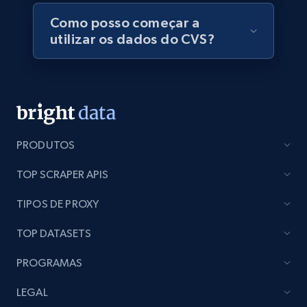
Como posso começar a
utilizar os dados do CVS?
Employees business enriched dataset
URL, Profile url, Linkedin num id, Avatar, Profile
name, Certifications, Profile location, Profile
connections, and more.
Business
Enriquecido
PRODUTOS
TOP SCRAPER APIS
5.3K+
384+
Buy Now
TIPOS DE PROXY
TOP DATASETS
YouTube - Channels
PROGRAMAS
URL, Handle, Handle md5, Banner img, Profile
image, Name, Subscribers, Description, and
LEGAL
more.