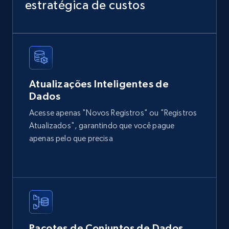
URL, Domain, Country code, Model number,
estratégica de custos
Sku, Product id, Product name, Manufacturer,
and more.
eCommerce
Atualizações Inteligentes de
2.1K+
355+
Buy Now
Dados
Acesse apenas "Novos Registros" ou "Registros
Atualizados", garantindo que você pague
Amazon products global dataset
apenas pelo que precisa
Title, Seller name, Brand, Description, Initial
price, Currency, Availability, Reviews count, and
more.
eCommerce
Pacotes de Conjuntos de Dados