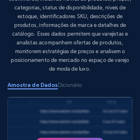
categorias, status de disponibilidade, níveis de
estoque, identificadores SKU, descrições de
Target
produtos, informações de marca e detalhes de
URL, Product id, Title, Product description,
catálogo. Esses dados permitem que varejistas e
Rating, Reviews count, Initial price, Discount,
and more.
analistas acompanhem ofertas de produtos,
monitorem estratégias de preços e analisem o
eCommerce
posicionamento de mercado no espaço de varejo
de moda de luxo.
1.3K+
176+
Buy Now
Amostra de Dados
Dicionário
Amazon Walmart
URL, Title amazon, Seller name amazon, Brand
amazon, Description amazon, Initial price
amazon, Currency amazon, Availability amazon,
and more.