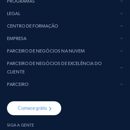
PROGRAMAS
LEGAL
Best Buy products
URL, Product id, Title, Images, Final price,
CENTRO DE FORMAÇÃO
Currency, Discount, Initial price, and more.
EMPRESA
eCommerce
PARCEIRO DE NEGÓCIOS NA NUVEM
PARCEIRO DE NEGÓCIOS DE EXCELÊNCIA DO
1.1K+
149+
Buy Now
CLIENTE
PARCEIRO
Lazada - Products
URL, Title, Rating, Reviews, Initial price, Final
Comece grátis
price, Currency, Stock, and more.
eCommerce
SIGA A GENTE