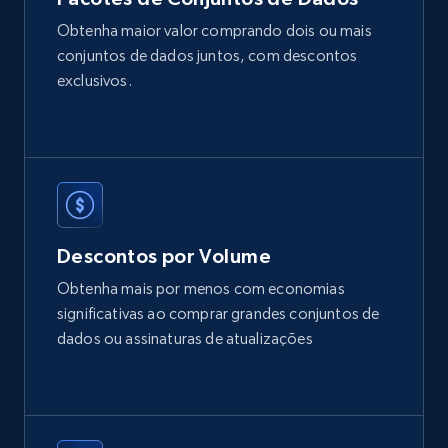
2.1K+
375+
Buy Now
Obtenha maior valor comprando dois ou mais
conjuntos de dados juntos, com descontos
exclusivos.
Etsy
URL, Product id, Listing inventory id, Title, Rating,
Reviews count shop, Reviews count item, Initial
price, and more.
eCommerce
Descontos por Volume
Obtenha mais por menos com economias
1.9K+
323+
Buy Now
significativas ao comprar grandes conjuntos de
dados ou assinaturas de atualizações
Amazon best seller products
Title, Seller name, Brand, Description, Initial