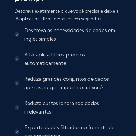
Amazon sellers info
Descreva exatamente o que você precisa e deixe a
Seller id, URL, Seller name, Description, Detailed
IA aplicar os filtros perfeitos em segundos.
info, Stars, Feedbacks, Return policy, and more.
Descreva as necessidades de dados em
eCommerce
inglês simples
A IA aplica filtros precisos
2.5K+
378+
Buy Now
automaticamente
Reduza grandes conjuntos de dados
apenas ao que importa para você
eBay
URL, Product id, Title, Seller name, Seller rating,
Reduza custos ignorando dados
Seller reviews, Breadcrumbs, Root category, and
more.
irrelevantes
eCommerce
Exporte dados filtrados no formato de
sua preferência