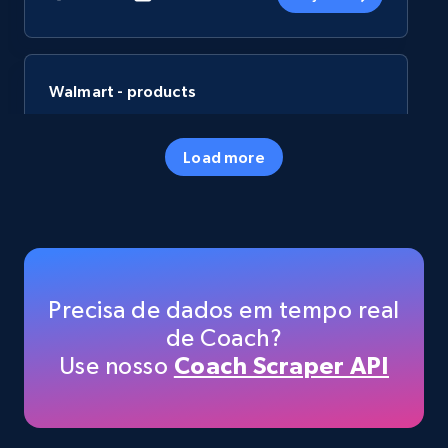
Walmart - products
URL, Final price, Sku, Currency, Gtin,
Specifications, Image urls, Top reviews, and
Load more
more.
eCommerce
5.6K+
878+
Buy Now
Precisa de dados em tempo real
de Coach?
Use nosso
Coach Scraper API
TikTok Shop
URL, Title, Available, Description, Currency, Initial
price, Final price, Discount percent, and more.