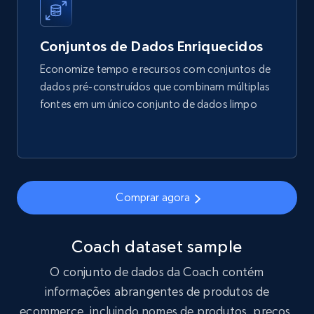
price, Final price, Final price high, Currency, and
more.
Conjuntos de Dados Enriquecidos
eCommerce
Economize tempo e recursos com conjuntos de
dados pré-construídos que combinam múltiplas
1.7K+
254+
Buy Now
fontes em um único conjunto de dados limpo
Amazon products search
Asin, URL, Name, Sponsored, Initial price, Final
Comprar agora
price, Currency, Sold, and more.
eCommerce
Coach dataset sample
O conjunto de dados da Coach contém
1.6K+
181+
Buy Now
informações abrangentes de produtos de
ecommerce, incluindo nomes de produtos, preços,