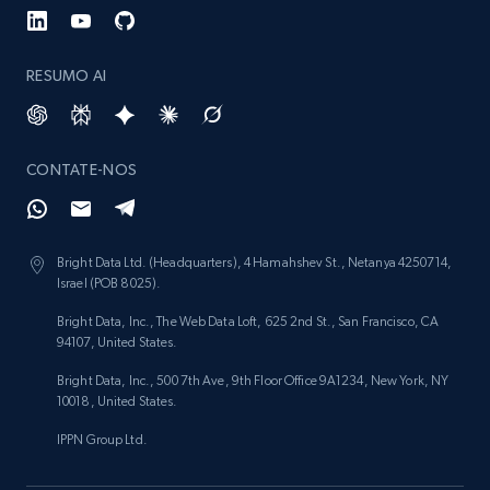
992+
165+
Buy Now
RESUMO AI
Lowes.com
CONTATE-NOS
URL, Domain, Marketplace pn, Sku, Other pn,
Model number, Gtin ean pn, Product name, and
more.
Bright Data Ltd. (Headquarters), 4 Hamahshev St., Netanya 4250714,
Israel (POB 8025).
eCommerce
Bright Data, Inc., The Web Data Loft, 625 2nd St., San Francisco, CA
94107, United States.
992+
162+
Buy Now
Bright Data, Inc., 500 7th Ave, 9th Floor Office 9A1234, New York, NY
10018, United States.
IPPN Group Ltd.
Ikea - Products