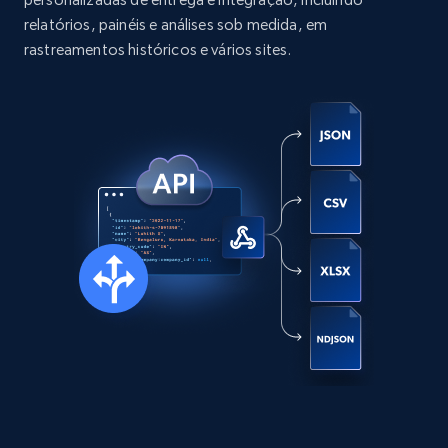
more.
relatórios, painéis e análises sob medida, em
rastreamentos históricos e vários sites.
Social media
13.2K+
1.6K+
Buy Now
Zillow properties listing information
Zpid, City, State, HomeStatus, Address,
IsListingClaimedByCurrentSignedInUser,
IsCurrentSignedInAgentResponsible, Bedrooms,
and more.
Real estate
Popular
12K+
1.3K+
Buy Now