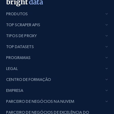
PRODUTOS
Employees business enriched dataset
TOP SCRAPER APIS
URL, Profile url, Linkedin num id, Avatar, Profile
name, Certifications, Profile location, Profile
TIPOS DE PROXY
connections, and more.
TOP DATASETS
Business
Enriquecido
PROGRAMAS
LEGAL
5.3K+
384+
Buy Now
CENTRO DE FORMAÇÃO
EMPRESA
YouTube - Channels
URL, Handle, Handle md5, Banner img, Profile
PARCEIRO DE NEGÓCIOS NA NUVEM
image, Name, Subscribers, Description, and
more.
PARCEIRO DE NEGÓCIOS DE EXCELÊNCIA DO