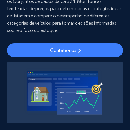
os Conjuntos de dados da Cars24. Monitore as
tendências de preços para determinar as estratégias ideais
Youtube - Videos posts
de listagem e compare o desempenho de diferentes
URL, Title, Youtuber, Youtuber md5, Video url,
categorias de veículos para tomar decisões informadas
Video length, Likes, Views, and more.
sobre o foco do estoque.
Social media
Contate-nos
8.1K+
716+
Buy Now
Amazon Reviews
URL, Product name, Product rating, Product
rating object, Product rating max, Rating,
Author name, Asin, and more.
eCommerce