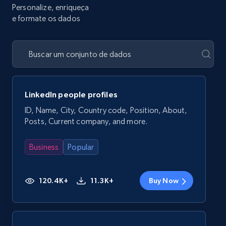
Personalize, enriqueça
e formate os dados
LinkedIn people profiles
ID, Name, City, Country code, Position, About,
Posts, Current company, and more.
Business
Popular
120.4K+
11.3K+
Buy Now