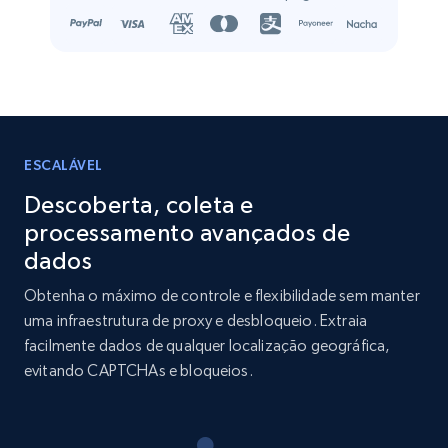
Name, URL, ID, Cb rank, Region, About,
Industries, Operating status, and more.
Business
Popular
Enriquecido
15.6K+
1.6K+
Buy Now
ESCALÁVEL
Descoberta, coleta e
processamento avançados de
Linkedin job listings information
dados
URL, Job posting id, Job title, Company name,
Obtenha o máximo de controle e flexibilidade sem manter
Company id, Job location, Job summary, Job
uma infraestrutura de proxy e desbloqueio. Extraia
seniority level, and more.
facilmente dados de qualquer localização geográfica,
evitando CAPTCHAs e bloqueios.
Business
15.3K+
2.2K+
Buy Now