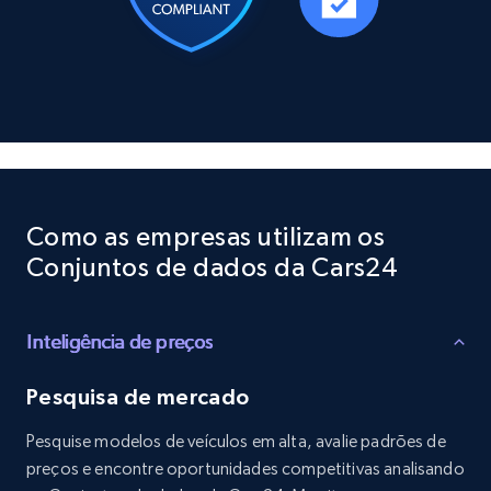
Social media
10.4K+
1.2K+
Buy Now
TikTok - Profiles
Account id, Nickname, Biography, Awg
Como as empresas utilizam os
engagement rate, Comment engagement rate,
Conjuntos de dados da Cars24
Like engagement rate, Bio link, Predicted lang,
and more.
Inteligência de preços
Social media
Pesquisa de mercado
8.3K+
963+
Buy Now
Pesquise modelos de veículos em alta, avalie padrões de
preços e encontre oportunidades competitivas analisando