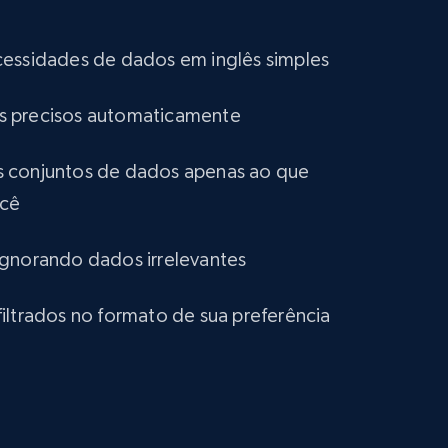
and more.
eCommerce
cessidades de dados em inglês simples
tros precisos automaticamente
1.2K+
132+
Buy Now
 conjuntos de dados apenas ao que
ocê
Lowes.com
URL, Domain, Marketplace pn, Sku, Other pn,
ignorando dados irrelevantes
Model number, Gtin ean pn, Product name, and
more.
iltrados no formato de sua preferência
eCommerce
991+
162+
Buy Now