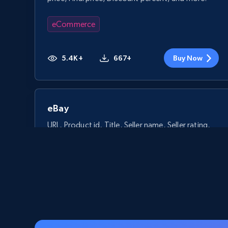
eCommerce
5.4K+
667+
Buy Now
eBay
URL, Product id, Title, Seller name, Seller rating,
Seller reviews, Breadcrumbs, Root category, and
more.
eCommerce
2.5K+
359+
Buy Now