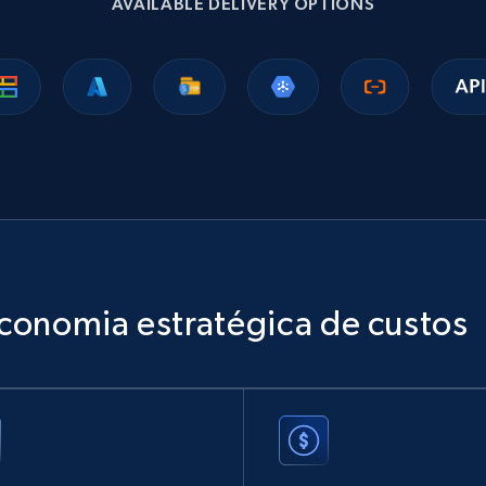
AVAILABLE DELIVERY OPTIONS
Ikea - Products
Description, In stock, Color, Size, Reviews count,
Main image, Category url, Category, and more.
eCommerce
943+
151+
Buy Now
conomia estratégica de custos
Sephora products
URL, ID, Name, Sku, In stock, Regular price, Actual
price, Unit price, and more.