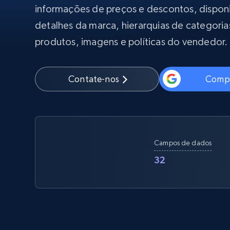
Começa a pa
informações de preços e descontos, dispon
$5
$2.5/G
50% OFF
detalhes da marca, hierarquias de categorias
Começa a pa
Proxies ISP
INFRAESTRUTURA PROXY
$1.3/IP
produtos, imagens e políticas do vendedor.
Proxies residenciais
50% OFF
400M+ IPs globais de dispositivos p
Contate-nos
Compr
reais
Proxies de datacenter
Proxies confiáveis e de alta velocida
para extração eficiente de dados
Campos de dados
32