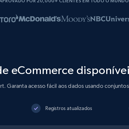
APROVADO POR 20,000+ CLIENTES EM TODO O MUNDO
de eCommerce disponíve
rt. Garanta acesso fácil aos dados usando conjunto
Registros atualizados