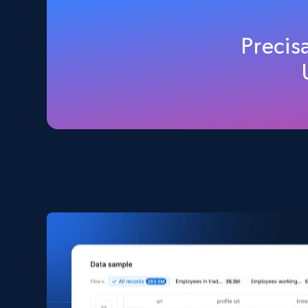
Home Depot US
Precis
URL, Domain, Country code, Model number, Sku,
Product id, Product name, Manufacturer, and
more.
eCommerce
2.1K+
353+
Buy Now
Amazon products search
Asin, URL, Name, Sponsored, Initial price, Final
price, Currency, Sold, and more.