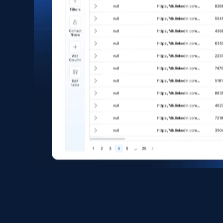
eCommerce
1.6K+
181+
Buy Now
Zara - Products
Category id, Product id, Product name, Price,
Currency, Colour code, Colour, Description, and
more.
eCommerce
1.2K+
208+
Buy Now