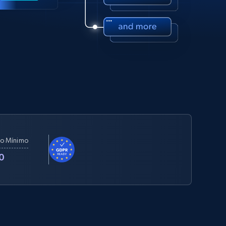
o Mínimo
0