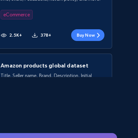
eCommerce
2.5K+
378+
Buy Now
Amazon products global dataset
Title, Seller name, Brand, Description, Initial
price, Currency, Availability, Reviews count, and
more.
eCommerce
2.1K+
375+
Buy Now