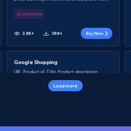
eCommerce
2.8K+
388+
Buy Now
Google Shopping
URL, Product id, Title, Product description,
Rating, Reviews count, Images, Variations, and
more.
Load more
eCommerce
2.4K+
199+
Buy Now