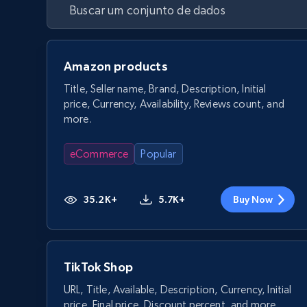
Amazon products
Title, Seller name, Brand, Description, Initial
price, Currency, Availability, Reviews count, and
more.
eCommerce
Popular
35.2K+
5.7K+
Buy Now
TikTok Shop
URL, Title, Available, Description, Currency, Initial
price, Final price, Discount percent, and more.