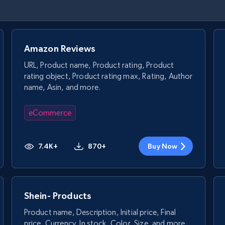
Amazon Reviews
URL, Product name, Product rating, Product
rating object, Product rating max, Rating, Author
name, Asin, and more.
eCommerce
7.4K+
870+
Buy Now
Shein- Products
Product name, Description, Initial price, Final
price, Currency, In stock, Color, Size, and more.