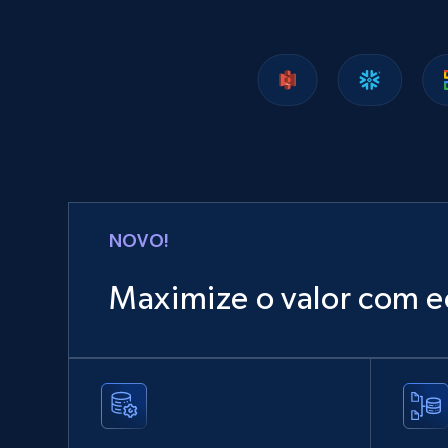
Lazada - Products
URL, Title, Rating, Reviews, Initial price, Final
price, Currency, Stock, and more.
eCommerce
NOVO!
988+
160+
Buy Now
Maximize o valor com e
Ozon.ru products
URL, Sku, Breadcrumbs, Name, Rating, Review
count, Description, Image, and more.