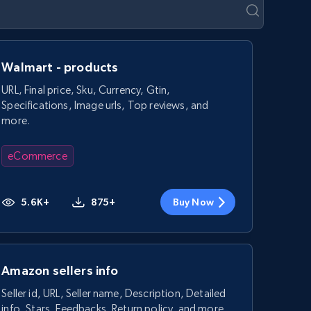
Walmart - products
URL, Final price, Sku, Currency, Gtin,
Specifications, Image urls, Top reviews, and
more.
eCommerce
5.6K+
875+
Buy Now
Amazon sellers info
Seller id, URL, Seller name, Description, Detailed
info, Stars, Feedbacks, Return policy, and more.