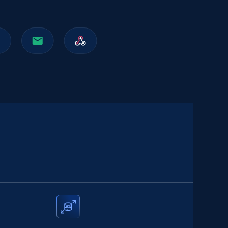
Walmart sellers info
Seller id, URL, Catalog seller id, Seller name, Seller
display name, Seller email, Seller phone, Seller
about us, and more.
eCommerce
912+
88+
Buy Now
Naver products
URL, Product id, Title, Original price, Final price,
Discount rate, Currency, Description, and more.