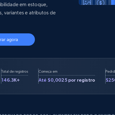
rtir de
Começa a partir de
collected
ibilidade em estoque,
B
$0.9/IP
datacenter
, variantes e atributos de
rtir de
Proxies ISP
eer
Mais de 700.000 proxies residenciais
ar agora
estáticos totalmente compatíveis
de
Total de registros
Começa em
Pedid
146.3K+
Até $0,0025 por registro
$25