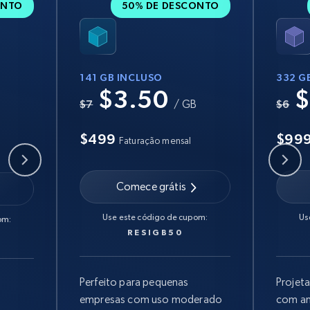
ONTO
50% DE DESCONTO
141 GB INCLUSO
332 G
$3.50
$
B
$7
/ GB
$6
$499
$99
Faturação mensal
Comece grátis
Use este código de cupom:
Us
om:
RESIGB50
Perfeito para pequenas
Projet
empresas com uso moderado
com am