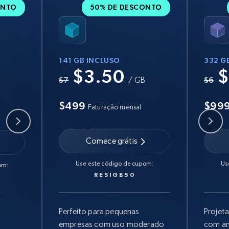
ONTO
50% DE DESCONTO
141 GB INCLUSO
332 G
$3.50
$
B
$7
/ GB
$6
$499
$99
Faturação mensal
Comece grátis
Use este código de cupom:
Us
om:
RESIGB50
Perfeito para pequenas
Projet
empresas com uso moderado
com am