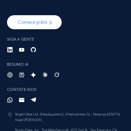
Comece grátis
SIGA A GENTE
RESUMO AI
CONTATE-NOS
Bright Data Ltd. (Headquarters), 4 Hamahshev St., Netanya 4250714,
Israel (POB 8025).
Bright Data, Inc., The Web Data Loft, 625 2nd St., San Francisco, CA